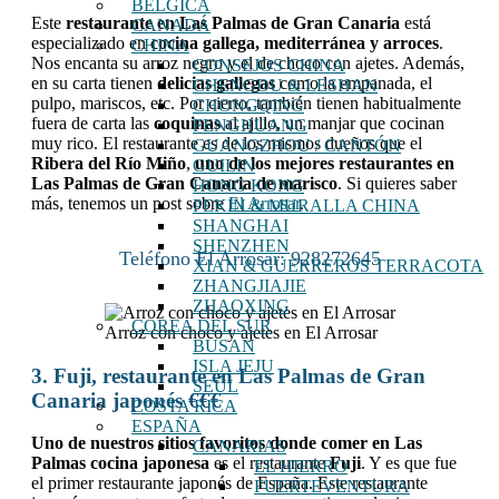
BÉLGICA
Este
restaurante en Las Palmas de Gran Canaria
está
CANADÁ
especializado en
cocina gallega, mediterránea y arroces
.
CHINA
Nos encanta su arroz negro y el de choco con ajetes. Además,
CONSEJOS CHINA
en su carta tienen
delicias gallegas
como la empanada, el
CHENGDU & LESHAN
pulpo, mariscos, etc. Por cierto, también tienen habitualmente
CHONGQING
fuera de carta las
coquinas
al ajillo, un manjar que cocinan
FENGHUANG
muy rico. El restaurante es de los mismos dueños que el
GUANGZHOU / CANTÓN
Ribera del Río Miño
,
uno de los mejores restaurantes en
GUILIN
Las Palmas de Gran Canaria de marisco
. Si quieres saber
HONG KONG
más, tenemos un post sobre
El Arrosar
.
PEKIN & MURALLA CHINA
SHANGHAI
SHENZHEN
Teléfono El Arrosar: 928272645
XIAN & GUERREROS TERRACOTA
ZHANGJIAJIE
ZHAOXING
COREA DEL SUR
Arroz con choco y ajetes en El Arrosar
BUSAN
ISLA JEJU
3. Fuji, restaurante en Las Palmas de Gran
SEÚL
Canaria japonés €€€
COSTA RICA
ESPAÑA
Uno de nuestros sitios favoritos donde comer en Las
CANARIAS
Palmas cocina
japonesa
es el restaurante
Fuji
. Y es que fue
EL HIERRO
el primer restaurante japonés de España. Este restaurante
FUERTEVENTURA