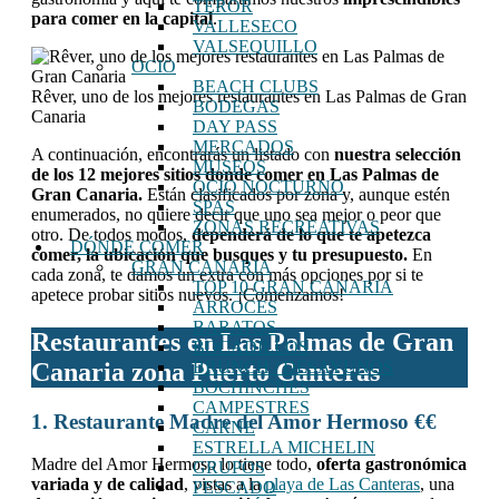
TEROR
para comer en la capital
.
VALLESECO
VALSEQUILLO
OCIO
BEACH CLUBS
Rêver, uno de los mejores restaurantes en Las Palmas de Gran
BODEGAS
Canaria
DAY PASS
MERCADOS
A continuación, encontrarás un listado con
nuestra selección
MUSEOS
de los 12 mejores sitios donde comer en Las Palmas de
OCIO NOCTURNO
Gran Canaria.
Están clasificados por zona y, aunque estén
SPAS
enumerados, no quiere decir que uno sea mejor o peor que
ZONAS RECREATIVAS
otro. De todos modos,
dependerá de lo que te apetezca
DÓNDE COMER
comer, la ubicación que busques y tu presupuesto.
En
GRAN CANARIA
cada zona, te damos un extra con más opciones por si te
TOP 10 GRAN CANARIA
apetece probar sitios nuevos. ¡Comenzamos!
ARROCES
BARATOS
Restaurantes en Las Palmas de Gran
BOCADILLOS
Canaria zona Puerto Canteras
BRUNCH / DESAYUNOS
BOCHINCHES
CAMPESTRES
1. Restaurante Madre del Amor Hermoso €€
CARNE
ESTRELLA MICHELIN
Madre del Amor Hermoso lo tiene todo,
oferta gastronómica
GRUPOS
variada y de calidad
, vistas a la
playa de Las Canteras
, una
PESCADO