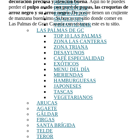
decoración preciosa y atención buena
. Aquí no te puedes
PIZZERÍAS
perder el
pulpo asado con puré de papas, las croquetas de
PET FRIENDLY
arroz negro y su arroz negro
. De postre tienen un crujiente
ROMÁNTICOS
de manzana buenísimo. Si buscas un sitio donde comer en
SIN GLUTEN
Las Palmas de Gran Canaria con vistazas, este es tu sitio.
VISTAS AL MAR
LAS PALMAS DE GC
TOP 10 LAS PALMAS
ZONA LAS CANTERAS
ZONA TRIANA
DESAYUNOS
CAFÉ ESPECIALIDAD
EXÓTICOS
MENU DEL DÍA
MERIENDAS
HAMBURGUESAS
JAPONESES
TASCAS
VEGETARIANOS
ARUCAS
AGAETE
GÁLDAR
FIRGAS
SANTA BRÍGIDA
TELDE
TEROR