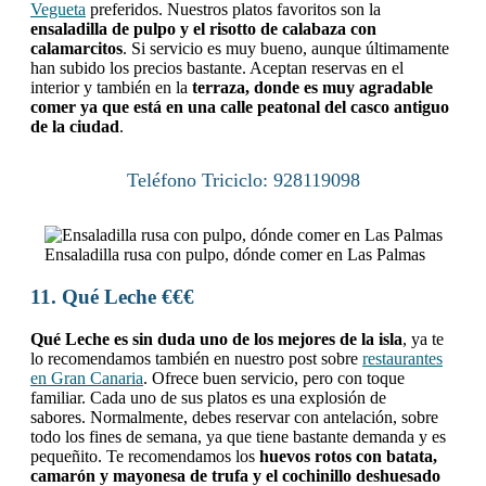
Vegueta
preferidos. Nuestros platos favoritos son la
ensaladilla de pulpo y el risotto de calabaza con
calamarcitos
. Si servicio es muy bueno, aunque últimamente
han subido los precios bastante. Aceptan reservas en el
interior y también en la
terraza, donde es muy agradable
comer ya que está en una calle peatonal del casco antiguo
de la ciudad
.
Teléfono Triciclo: 928119098
Ensaladilla rusa con pulpo, dónde comer en Las Palmas
11. Qué Leche €€€
Qué Leche es sin duda uno de los mejores de la isla
, ya te
lo recomendamos también en nuestro post sobre
restaurantes
en Gran Canaria
.
O
frece b
uen servicio, pero con toque
familiar. Cada uno de sus platos es una explosión de
sabores. Normalmente, debes reservar con antelación, sobre
todo los fines de semana, ya que tiene bastante demanda y es
pequeñito. Te recomendamos los
huevos rotos con batata,
camarón y mayonesa de trufa y el cochinillo deshuesado