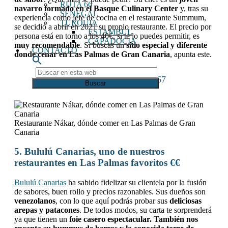
RUTA 66
navarro formado en el Basque Culinary Center
y, tras su
SENEGAL
experiencia como jefe de cocina en el restaurante Summum,
TURQUIA
se decidió a abrir en 2021 su propio restaurante. El precio por
ESTAMBUL
persona está en torno a los 40€, si te lo puedes permitir, es
CAPADOCIA
muy recomendable
. Si buscas un
sitio especial y diferente
CONTACTO
donde cenar en Las Palmas de Gran Canaria
, apunta este.
Buscar
Teléfono Nákar: 673625967
en
esta
web
Restaurante Nákar, dónde comer en Las Palmas de Gran
Canaria
5. Bululú Canarias, uno de nuestros
restaurantes en Las Palmas favoritos
€€
Bululú Canarias
ha sabido fidelizar su clientela por la fusión
de sabores, buen rollo y precios razonables. Sus dueños son
venezolanos
, con lo que aquí podrás probar sus
deliciosas
arepas y patacones
. De todos modos, su carta te sorprenderá
ya que tienen un
foie casero espectacular. También nos