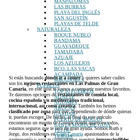
MASPALOMAS
LAS BURRAS
PLAYA DEL INGLÉS
SAN AGUSTÍN
PLAYAS DE TELDE
NATURALEZA
ROQUE NUBLO
BANDAMA
GUAYADEQUE
TAMADABA
AZUAJE
LOS AZULEJOS
BCO. LAS VACAS
ACAMPADA
Si estás buscando
dónde ir a comer
y quieres saber cuáles
MIRADORES
son los
mejores
restaurantes en Las Palmas de Gran
PUEBLOS
Canaria
, en este post te vamos a compartir nuestros favoritos.
TOP 10 PUEBLOS
Te daremos opciones de
restaurantes de comida local,
AGAETE
cocina española y/o mediterránea tradicional,
AGÜIMES
internacional, así como creativa.
También los hemos
ARUCAS
clasificado por zona
para que, dependiendo de dónde quieras
GÁLDAR
ir, puedas escoger. De hecho, al final de este artículo
PUERTO DE MOGÁN
encontraras un mapita de Google donde aparecen todos,
SANTA MARÍA DE GUÍA
estamos seguros que te será de gran ayuda. Somos Ruth y
TELDE
Jorge, dos residentes en
Gran Canaria
apasionados de la
TEJEDA
gastronomía y aquí te compartimos nuestros
imprescindibles