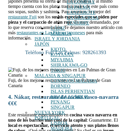
japonés presenta su oferta de manera creativa y al mismo
LA GOMERA
tiempo cuenta con los platos tradicionales de este país como
LA PALMA
sus sopas, sushis y sashimis. Para nosotros, lo mejor del
LANZAROTE
restaurante Fuji
son los
sushis especiales que se piden por
LA GRACIOSA
pieza y el carpaccio de atún rojo
. Es muy demandado, por
TENERIFE
lo que reserva con antelación.
Te dejamos nuestro artículo con
CÁDIZ
más
restaurantes en Las Palmas japoneses
para más
MÁLAGA
información.
ISRAEL Y JORDANIA
JAPÓN
KIOTO
Teléfono Fuji Las Palmas: 928261393
KOYASAN
MIYAJIMA
SHIRAKAWA-GO
TOKIO
MALASIA & SINGAPUR
Fuji, de los mejores restaurantes en Las Palmas de Gran
CONSEJOS MALASIA
Canaria
BORNEO
ISLAS PERHENTIAN
4. Nákar, restaurante de cocina vasco-navarra
KUALA LUMPUR
PENANG
€€€
SINGAPUR
NUEVA YORK
Este restaurante especializado en
cocina vasco navarra en
PORTUGAL
uno de los barrios más cool de la capital
: Guanarteme. El
LISBOA
local es espectacular, el servicio atento y sus platos llenos
MADEIRA
de sabor
. ¿Qué más se puede pedir? Su chef es un
joven