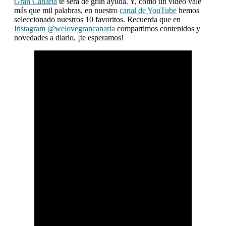
Gran Canaria
te será de gran ayuda. Y, como un vídeo vale
más que mil palabras, en nuestro
canal de YouTube
hemos
seleccionado nuestros 10 favoritos. Recuerda que en
Instagram @welovegrancanaria
compartimos contenidos y
novedades a diario, ¡te esperamos!