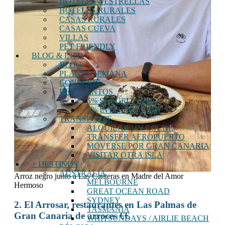
HOTELES 4 ESTRELLAS
HOTELES RURALES
CASAS RURALES
CASAS CUEVA
VILLAS
PET FRIENDLY
BLOG & INFO
BLOG
PLANES SEMANA
CONSEJOS
DESCUENTOS
5% SEGURO VIAJE
5% INTERNET ESIM
TRANSPORTE
ALQUILAR UN COCHE
TRANSFER AEROPUERTO
MOVERSE POR GRAN CANARIA
VISITAR OTRA ISLA
+ DESTINOS
AUSTRALIA
Arroz negro junto a Las Canteras en Madre del Amor
MELBOURNE
Hermoso
GREAT OCEAN ROAD
SYDNEY
2. El Arrosar, restaurantes en Las Palmas de
TASMANIA
Gran Canaria de arroces €€
WHITSUNDAYS / AIRLIE BEACH