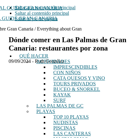
Saltar a la navegación principal
Saltar al contenido principal
 GUIDE GRAN CANARIA
Saltar al pie de página
bre Gran Canaria / Everything about Gran
Dónde comer en Las Palmas de Gran
Canaria: restaurantes por zona
QUÉ HACER
09/09/2024
-
Ruth González
ACTIVIDADES
IMPRESCINDIBLES
CON NIÑOS
CATA QUESOS Y VINO
TOURS PRIVADOS
BUCEO & SNORKEL
KAYAK
SURF
LAS PALMAS DE GC
PLAYAS
TOP 10 PLAYAS
NUDISTAS
PISCINAS
LAS CANTERAS