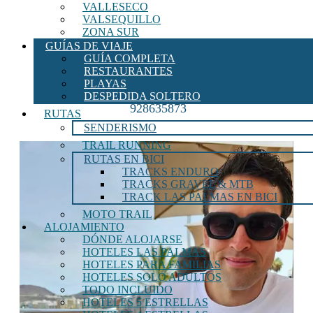
VALLESECO
VALSEQUILLO
ZONA SUR
GUÍAS DE VIAJE
GUÍA COMPLETA
RESTAURANTES
PLAYAS
Teléfono Madre del Amor Hermoso:
DESPEDIDA SOLTERO
928635873
RUTAS
SENDERISMO
TRAIL RUNNING
RUTAS EN BICI
TRACKS ENDURO
TRACKS GRAVEL & MTB
TRACK LAS PALMAS EN BICI
MOTO TRAIL
ALOJAMIENTO
DÓNDE ALOJARSE
HOTELES LAS PALMAS
HOTELES PARA FAMILIAS
HOTELES SOLO ADULTOS
TODO INCLUIDO
HOTELES 5 ESTRELLAS