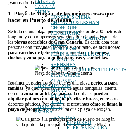
BÉLGICA
¡vamos con la lista!
CANADÁ
CHINA
1. Playa de Mogán, de las mejores cosas que
CONSEJOS CHINA
hacer en Puerto de Mogán
CHENGDU & LESHAN
CHONGQING
Se trata de una playa pequeña con alrededor de 200 metros de
FENGHUANG
longitud y con numerosos servicios. Por ejemplo, es una de
GUANGZHOU / CANTÓN
las
playas accesibles de Gran Canaria
. Es decir, apta para
GUILIN
personas con movilidad reducida y, por tanto, de
fácil acceso
HONG KONG
para carritos de bebé
. Además, cuenta con
lavapiés,
PEKIN & MURALLA CHINA
duchas y zona para alquilar hamacas y sombrillas.
SHANGHAI
SHENZHEN
XIAN & GUERREROS TERRACOTA
Playa de Mogán, Gran Canaria
ZHANGJIAJIE
ZHAOXING
Igualmente, podemos decir que es una playa
perfecta para
COREA DEL SUR
familias
, ya que, además de ser de aguas tranquilas, cuenta
BUSAN
con una
zona infantil.
Además, en la orilla se
pueden
ISLA JEJU
alquilar patines con tobogán, practicar buceo
, entre otros
SEÚL
deportes náuticos. Por cierto, si te preguntas
cómo se llama la
COSTA RICA
playa de Mogán
, se llama así tal cual: playa de Mogán.
ESPAÑA
CANARIAS
EL HIERRO
Cala junto a la principal playa de Puerto de Mogán
FUERTEVENTURA