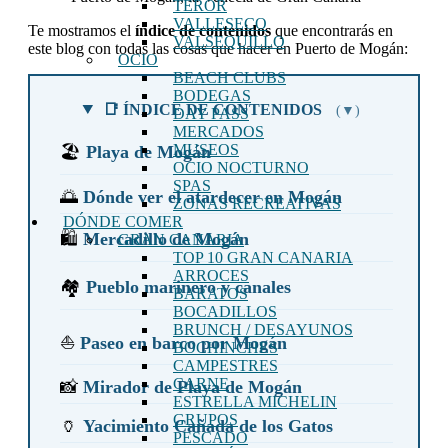
TEROR
VALLESECO
Te mostramos el
índice de contenidos
que encontrarás en
VALSEQUILLO
este blog con todas las cosas que hacer en Puerto de Mogán:
OCIO
BEACH CLUBS
BODEGAS
📑 ÍNDICE DE CONTENIDOS
(▼)
DAY PASS
MERCADOS
MUSEOS
🏖️
Playa de Mogán
OCIO NOCTURNO
SPAS
🌅
Dónde ver el atardecer en Mogán
ZONAS RECREATIVAS
DÓNDE COMER
🛍️
Mercadillo de Mogán
GRAN CANARIA
TOP 10 GRAN CANARIA
ARROCES
🏘️
Pueblo marinero y canales
BARATOS
BOCADILLOS
BRUNCH / DESAYUNOS
⛵
Paseo en barco por Mogán
BOCHINCHES
CAMPESTRES
CARNE
📸
Mirador de Playa de Mogán
ESTRELLA MICHELIN
GRUPOS
🏺
Yacimiento Cañada de los Gatos
PESCADO