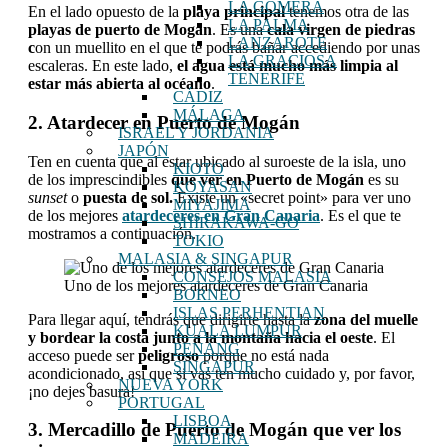
LA GOMERA
En el lado opuesto de la
playa principal
tenemos otra de las
LA PALMA
playas de puerto de Mogán
. Es una
cala virgen de piedras
LANZAROTE
c
on un muellito en el que te podrás bañar accediendo por unas
LA GRACIOSA
escaleras. En
este lado,
el agua está mucho más limpia al
TENERIFE
estar más abierta al océano
.
CÁDIZ
MÁLAGA
2. Atardecer en Puerto de Mogán
ISRAEL Y JORDANIA
JAPÓN
Ten en cuenta que al estar ubicado al suroeste de la isla, uno
KIOTO
de los imprescindibles
que ver en Puerto de Mogán
es su
KOYASAN
sunset
o
puesta de sol.
Existe un «secret point» para ver uno
MIYAJIMA
de los mejores
atardeceres en Gran Canaria
. Es el que te
SHIRAKAWA-GO
mostramos a continuación.
TOKIO
MALASIA & SINGAPUR
CONSEJOS MALASIA
Uno de los mejores atardeceres de Gran Canaria
BORNEO
ISLAS PERHENTIAN
Para llegar aquí, tendrás que dirigirte hasta la
zona del muelle
KUALA LUMPUR
y bordear la costa junto a la montaña hacia el oeste
. El
PENANG
acceso puede ser
peligroso
porque no está nada
SINGAPUR
acondicionado, así que si vas ten mucho cuidado y, por favor,
NUEVA YORK
¡no dejes basura!
PORTUGAL
LISBOA
3. Mercadillo de Puerto de Mogán que ver los
MADEIRA