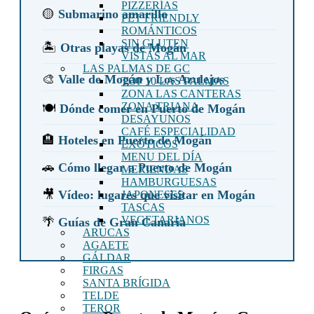
PIZZERÍAS
🟡
Submarino amarillo
PET FRIENDLY
ROMÁNTICOS
SIN GLUTEN
🏝️
Otras playas de Mogán
VISTAS AL MAR
LAS PALMAS DE GC
🎨
Valle de Mogán y Los Azulejos
TOP 10 LAS PALMAS
ZONA LAS CANTERAS
ZONA TRIANA
🍽️
Dónde comer en Puerto de Mogán
DESAYUNOS
CAFÉ ESPECIALIDAD
🏨
Hoteles en Puerto de Mogán
EXÓTICOS
MENU DEL DÍA
🚗
Cómo llegar a Puerto de Mogán
MERIENDAS
HAMBURGUESAS
🎥
Vídeo: lugares que visitar en Mogán
JAPONESES
TASCAS
VEGETARIANOS
🌴
Guías de Gran Canaria
ARUCAS
AGAETE
GÁLDAR
FIRGAS
SANTA BRÍGIDA
TELDE
TEROR