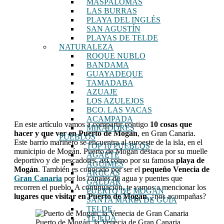
MASPALOMAS
LAS BURRAS
PLAYA DEL INGLÉS
SAN AGUSTÍN
PLAYAS DE TELDE
NATURALEZA
ROQUE NUBLO
BANDAMA
GUAYADEQUE
TAMADABA
AZUAJE
LOS AZULEJOS
BCO. LAS VACAS
ACAMPADA
En este artículo vamos a compartir contigo
10 cosas que
MIRADORES
hacer y que ver en Puerto de Mogán
, en Gran Canaria.
PUEBLOS
Este barrio marinero se encuentra al suroeste de la isla, en el
TOP 10 PUEBLOS
municipio de Mogán. Puerto de Mogán destaca por su muelle
AGAETE
deportivo y de pescadores, así como por su famosa
playa de
AGÜIMES
Mogán
. También es conocido por ser el
pequeño Venecia de
ARUCAS
Gran Canaria
por los canales de agua y puentes que
GÁLDAR
recorren el pueblo. A continuación, te vamos a mencionar los
PUERTO DE MOGÁN
lugares que visitar en Puerto de Mogán
, ¿nos acompañas?
SANTA MARÍA DE GUÍA
TELDE
TEJEDA
Puerto de Mogán, la Venecia de Gran Canaria