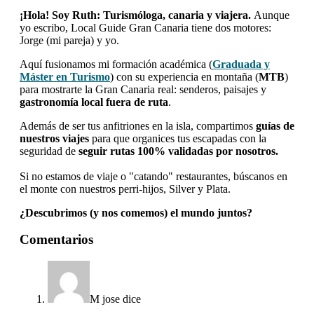
¡Hola! Soy Ruth: Turismóloga, canaria y viajera.
Aunque
yo escribo, Local Guide Gran Canaria tiene dos motores:
Jorge (mi pareja) y yo.
Aquí fusionamos mi formación académica (
Graduada y
Máster en Turismo
) con su experiencia en montaña (
MTB
)
para mostrarte la Gran Canaria real: senderos, paisajes y
gastronomía local fuera de ruta
.
Además de ser tus anfitriones en la isla, compartimos
guías de
nuestros viajes
para que organices tus escapadas con la
seguridad de
seguir rutas 100% validadas por nosotros.
Si no estamos de viaje o "catando" restaurantes, búscanos en
el monte con nuestros perri-hijos, Silver y Plata.
¿Descubrimos (y nos comemos) el mundo juntos?
Interacciones
Comentarios
con
los
lectores
M jose
dice