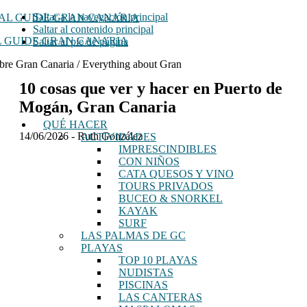
Saltar a la navegación principal
Saltar al contenido principal
 GUIDE GRAN CANARIA
Saltar al pie de página
bre Gran Canaria / Everything about Gran
10 cosas que ver y hacer en Puerto de
Mogán, Gran Canaria
QUÉ HACER
14/06/2026
-
Ruth González
ACTIVIDADES
IMPRESCINDIBLES
CON NIÑOS
CATA QUESOS Y VINO
TOURS PRIVADOS
BUCEO & SNORKEL
KAYAK
SURF
LAS PALMAS DE GC
PLAYAS
TOP 10 PLAYAS
NUDISTAS
PISCINAS
LAS CANTERAS