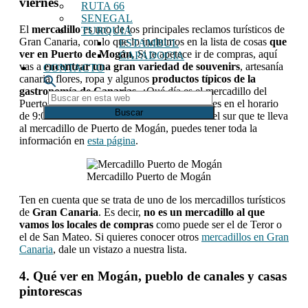
viernes
RUTA 66
SENEGAL
El
mercadillo
es uno de los principales reclamos turísticos de
TURQUIA
Gran Canaria, con lo que lo incluimos en la lista de cosas
que
ESTAMBUL
ver en Puerto de Mogán
. Si te apetece ir de compras, aquí
CAPADOCIA
vas a
encontrar una gran variedad de souvenirs
, artesanía
CONTACTO
canaria, flores, ropa y algunos
productos típicos de la
gastronomía de Canarias
. ¿Qué día es el mercadillo del
Buscar
Puerto de Mogán? Se celebra todos los viernes en el horario
en
de 9:00 a 14:00. Existe una excursión desde el sur que te lleva
esta
al mercadillo de Puerto de Mogán, puedes tener toda la
web
información en
esta página
.
Mercadillo Puerto de Mogán
Ten en cuenta que se trata de uno de los mercadillos turísticos
de
Gran Canaria
. Es decir,
no es un mercadillo al que
vamos los locales de compras
como puede ser el de Teror o
el de San Mateo. Si quieres conocer otros
mercadillos en Gran
Canaria
, dale un vistazo a nuestra lista.
4. Qué ver en Mogán, pueblo de canales y casas
pintorescas