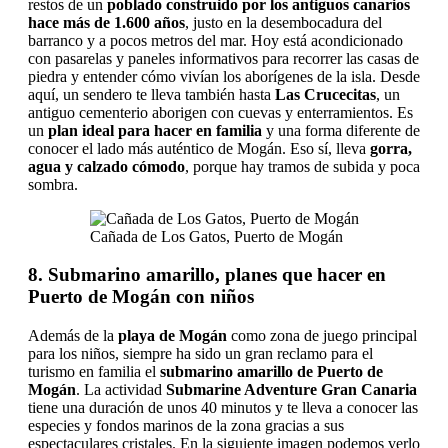
restos de un
poblado construido por los antiguos canarios
hace más de 1.600 años
, justo en la desembocadura del
barranco y a pocos metros del mar. Hoy está acondicionado
con pasarelas y paneles informativos para recorrer las casas de
piedra y entender cómo vivían los aborígenes de la isla. Desde
aquí, un sendero te lleva también hasta
Las Crucecitas
, un
antiguo cementerio aborigen con cuevas y enterramientos. Es
un
plan ideal para hacer en familia
y una forma diferente de
conocer el lado más auténtico de Mogán. Eso sí, lleva
gorra,
agua y calzado cómodo
, porque hay tramos de subida y poca
sombra.
Cañada de Los Gatos, Puerto de Mogán
8. Submarino amarillo, planes que hacer en
Puerto de Mogán con niños
Además de la
playa de Mogán
como zona de juego principal
para los niños, siempre ha sido un gran reclamo para el
turismo en familia el
submarino
amarillo de Puerto de
Mogán
. La actividad
Submarine Adventure Gran Canaria
tiene una duración de unos 40 minutos y te lleva a conocer las
especies y fondos marinos de la zona gracias a sus
espectaculares cristales. En la siguiente imagen podemos verlo