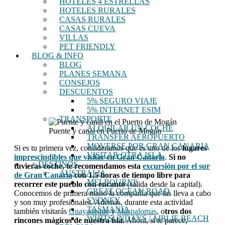
HOTELES 4 ESTRELLAS
HOTELES RURALES
CASAS RURALES
CASAS CUEVA
VILLAS
PET FRIENDLY
BLOG & INFO
BLOG
PLANES SEMANA
CONSEJOS
DESCUENTOS
5% SEGURO VIAJE
5% INTERNET ESIM
TRANSPORTE
ALQUILAR UN COCHE
Puente y canal en Puerto de Mogán
TRANSFER AEROPUERTO
MOVERSE POR GRAN CANARIA
Si es tu primera vez, consideramos que es uno de los
lugares
VISITAR OTRA ISLA
imprescindibles que visitar en Gran Canaria
.
Si no
+ DESTINOS
tuvieras coche, te recomendamos esta
excursión por el sur
AUSTRALIA
de Gran Canaria
con 1,5 horas de tiempo libre para
MELBOURNE
recorrer este pueblo con encanto
(salida desde la capital).
GREAT OCEAN ROAD
Conocemos de primera mano la compañía que las lleva a cabo
SYDNEY
y son muy profesionales. Además, durante esta actividad
TASMANIA
también visitarás
Guayadeque
y
Maspalomas
, o
tros dos
WHITSUNDAYS / AIRLIE BEACH
rincones mágicos de nuestra isla.
Ahora, si te parece,