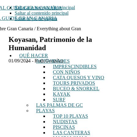
Saltar a la navegación principal
Saltar al contenido principal
 GUIDE GRAN CANARIA
Saltar al pie de página
bre Gran Canaria / Everything about Gran
Koyasan, Patrimonio de la
Humanidad
QUÉ HACER
01/09/2024
-
Ruth González
ACTIVIDADES
IMPRESCINDIBLES
CON NIÑOS
CATA QUESOS Y VINO
TOURS PRIVADOS
BUCEO & SNORKEL
KAYAK
SURF
LAS PALMAS DE GC
PLAYAS
TOP 10 PLAYAS
NUDISTAS
PISCINAS
LAS CANTERAS