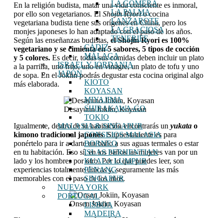
LA GOMERA
En la religión budista, matar una vida consciente es inmoral,
LA PALMA
por ello son vegetarianos. El
Shojin Ryori
o cocina
LANZAROTE
vegetariana budista tiene sus orígenes en China, pero los
LA GRACIOSA
monjes japoneses lo han adaptado con el paso de los años.
TENERIFE
Según las enseñanzas budistas,
el Shojin Ryori es 100%
CÁDIZ
vegetariano y se cimienta en 5 sabores, 5 tipos de cocción
MÁLAGA
y 5 colores.
Es decir, todas sus comidas deben incluir un plato
ISRAEL Y JORDANIA
a la parrilla, uno frito, uno en vinagre, un plato de tofu y uno
JAPÓN
de sopa. En el Jokiin podrás degustar esta cocina original algo
KIOTO
más elaborada.
KOYASAN
MIYAJIMA
SHIRAKAWA-GO
Desayuno Jokiin, Koyasan
TOKIO
MALASIA & SINGAPUR
Igualmente, dentro de tu habitación encontrarás un
yukata
o
CONSEJOS MALASIA
kimono tradicional japonés
. Supuestamente es para
BORNEO
ponértelo para ir a darte un baño a sus aguas termales o estar
ISLAS PERHENTIAN
en tu habitación. Eso sí, en los baños las mujeres van por un
KUALA LUMPUR
lado y los hombres por otro. Por lo que puedes leer, son
PENANG
experiencias totalmente únicas y, seguramente las más
SINGAPUR
memorables con el paso de los años.
NUEVA YORK
PORTUGAL
Onsen Jokiin, Koyasan
LISBOA
MADEIRA