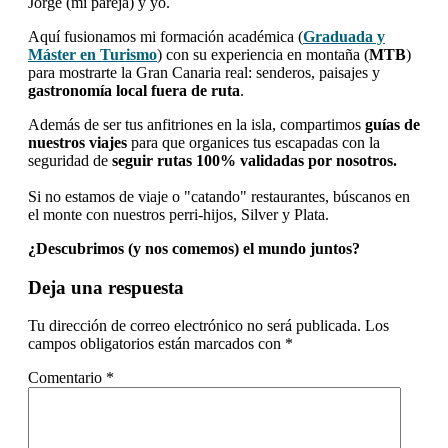
Jorge (mi pareja) y yo.
Aquí fusionamos mi formación académica (
Graduada y
Máster en Turismo
) con su experiencia en montaña (
MTB
)
para mostrarte la Gran Canaria real: senderos, paisajes y
gastronomía local fuera de ruta
.
Además de ser tus anfitriones en la isla, compartimos
guías de
nuestros viajes
para que organices tus escapadas con la
seguridad de
seguir rutas 100% validadas por nosotros.
Si no estamos de viaje o "catando" restaurantes, búscanos en
el monte con nuestros perri-hijos, Silver y Plata.
¿Descubrimos (y nos comemos) el mundo juntos?
Interacciones
Deja una respuesta
con
Tu dirección de correo electrónico no será publicada.
Los
los
campos obligatorios están marcados con
*
lectores
Comentario
*