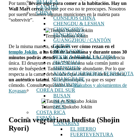
BÉLGICA
Por tanto,
llévate algo para comer a la habitación. Hay un
CANADÁ
Wall Mart cerca
, así que por eso no te preocupes. Nosotros
CHINA
por suerte teníamos algunas municiones en la maleta para
CONSEJOS CHINA
“sobrevivir”.
CHENGDU & LESHAN
CHONGQING
FENGHUANG
Templo budista Jokiin
GUANGZHOU / CANTÓN
GUILIN
De la misma manera,
si quieres ver cómo rezan en el
HONG KONG
templo Jokiin
,
a las 6:00 de la mañana y durante unos 30
PEKIN & MURALLA CHINA
minutos podrás atender a su ceremonia.
Una experiencia
SHANGHAI
única. El desayuno es a las 7:30 en una sala común junto al
SHENZHEN
resto de huéspedes. También bastante abundante. Por lo que
XIAN & GUERREROS TERRACOTA
respecta a la cama, debes saber que está en el suelo, es decir,
ZHANGJIAJIE
un auténtico tatami
. No te preocupes, ya que es super
ZHAOXING
cómodo. Consulta aquí todos los
shukubos y alojamientos de
COREA DEL SUR
Koyasan
.
BUSAN
ISLA JEJU
SEÚL
Tatami en Shukubo Jokiin
COSTA RICA
ESPAÑA
Cocina vegetariana budista (Shojin
CANARIAS
Ryori)
EL HIERRO
FUERTEVENTURA