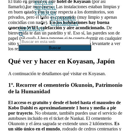
El trato en general en este
hotel de Koyasan
(por así
RUTA 66
llamarlo) fue muy bueno. Las instalaciones estaban limpias y
SENEGAL
en buen estado. Por lo que respecta a los dormitorios, son
TURQUIA
privados, pero el baño es compartido (muy limpio y apenas
ESTAMBUL
coincidías con nadie).
En las habitaciones hay buena
CAPADOCIA
conexión WIFI, calefacción y aire acondicionado.
De
CONTACTO
bienvenida te dan un pastelito y té. Eso sí, las paredes son de
papel (tal cual). Lleva tapones si te cuesta dormir en cualquier
Buscar
sitio y antifaz para la luz si no tienes pensado levantarte a ver
en
los rezos.
esta
web
Qué ver y hacer en Koyasan
, Japón
A continuación te detallamos qué visitar en Koyasan.
1º. Recorrer el cementerio Okunoin, Patrimonio
de la Humanidad
El acceso es gratuito y desde el hotel hasta el mausoleo de
Kobo Daishi es aproximadamente 1 hora y media a pie
por trayecto
. No obstante, también puedes usar el servicio de
autobuses incluido en el ticket de Nankai. El cementerio
Okunoin y el área sagrada se extiende unos 2 kilómetros.
Es
un sitio único en el mundo
, rodeado de cedros centenarios y