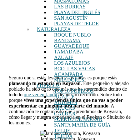
MASPALOMAS
LAS BURRAS
PLAYA DEL INGLÉS
SAN AGUSTÍN
PLAYAS DE TELDE
NATURALEZA
ROQUE NUBLO
BANDAMA
GUAYADEQUE
TAMADABA
AZUAJE
LOS AZULEJOS
BCO. LAS VACAS
ACAMPADA
Seguro que si estás leyendo estas líneas es porque estás
MIRADORES
planeando tu estancia en Koyasan
. Este pequeño y alejado
PUEBLOS
poblado ha sido de lo que más nos ha sorprendido dentro de
TOP 10 PUEBLOS
todo lo
que ver en Japón
de nuestro recorrido. Sobre todo
AGAETE
porque
vives una experiencia única que no vas a poder
AGÜIMES
experimentar en ninguna otra parte del mundo
. A
ARUCAS
continuación te contamos lo que aprendimos de Koyasan,
GÁLDAR
cómo llegar y nuestra experiencia en el Ryokan o Shukubo de
PUERTO DE MOGÁN
los monjes.
SANTA MARÍA DE GUÍA
TELDE
TEJEDA
Jardines Okunoin, Koyasan