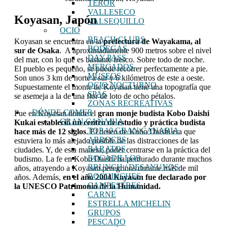
TEROR
VALLESECO
Koyasan, Japón
VALSEQUILLO
OCIO
BEACH CLUBS
Koyasan se encuentra en la
prefectura de Wayakama, al
BODEGAS
sur de Osaka
. A aproximadamente 900 metros sobre el nivel
DAY PASS
del mar, con lo que es bastante fresco. Sobre todo de noche.
MERCADOS
El pueblo es pequeño, se puede recorrer perfectamente a pie.
MUSEOS
Son unos 3 km de norte a sur y 6 kilómetros de este a oeste.
OCIO NOCTURNO
Supuestamente el monte de Koyasan tiene una topografía que
SPAS
se asemeja a la de una flor de loto de ocho pétalos.
ZONAS RECREATIVAS
DÓNDE COMER
Fue en Koyasan donde el
gran monje budista Kobo Daishi
GRAN CANARIA
Kukai estableció un centro de estudio y práctica budista
TOP 10 GRAN CANARIA
hace más de 12 siglos
. El deseo de Kobo Daishi era que
ARROCES
estuviera lo más alejado posible de las distracciones de las
BARATOS
ciudades. Y, de esta manera, poder centrarse en la práctica del
BOCADILLOS
budismo. La fe en Kobo Daishi ha perdurado durante muchos
BRUNCH / DESAYUNOS
años, atrayendo a Koyasan peregrinos durante más de mil
BOCHINCHES
años. Además,
en el año 2004 Koyasan fue declarado por
CAMPESTRES
la UNESCO Patrimonio de la Humanidad.
CARNE
ESTRELLA MICHELIN
GRUPOS
PESCADO