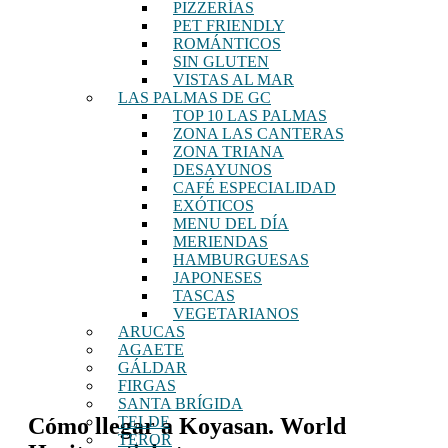
PIZZERÍAS
PET FRIENDLY
ROMÁNTICOS
SIN GLUTEN
VISTAS AL MAR
LAS PALMAS DE GC
TOP 10 LAS PALMAS
ZONA LAS CANTERAS
ZONA TRIANA
DESAYUNOS
CAFÉ ESPECIALIDAD
EXÓTICOS
MENU DEL DÍA
MERIENDAS
HAMBURGUESAS
JAPONESES
TASCAS
VEGETARIANOS
ARUCAS
AGAETE
GÁLDAR
FIRGAS
SANTA BRÍGIDA
Cómo llegar a Koyasan. World
TELDE
TEROR