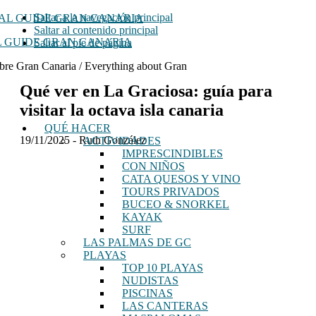
Saltar a la navegación principal
Saltar al contenido principal
 GUIDE GRAN CANARIA
Saltar al pie de página
bre Gran Canaria / Everything about Gran
Qué ver en La Graciosa: guía para
visitar la octava isla canaria
QUÉ HACER
19/11/2025
-
Ruth González
ACTIVIDADES
IMPRESCINDIBLES
CON NIÑOS
CATA QUESOS Y VINO
TOURS PRIVADOS
BUCEO & SNORKEL
KAYAK
SURF
LAS PALMAS DE GC
PLAYAS
TOP 10 PLAYAS
NUDISTAS
PISCINAS
LAS CANTERAS