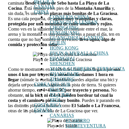
BÉLGICA
caminata
desde Caleta de Sebo hasta La Playa de La
CANADÁ
Cocina
. Está situada a los pies de la
Montaña Amarilla
y,
CHINA
sin duda, es una de las
playas más bonitas de La Graciosa
.
CONSEJOS CHINA
Es una cala pequeña, de
aguas muy tranquilas y claras,
CHENGDU & LESHAN
protegida por una montaña de color amarillo y rojizo.
CHONGQING
Como ves en la siguiente foto, el contraste entre el mar, la
FENGHUANG
arena y la montaña es una pasada. Si vas a pasar el día, ten en
GUANGZHOU / CANTÓN
cuenta que no hay sombra ni servicios:
lleva agua, algo de
GUILIN
comida y protección solar
.
HONG KONG
PEKIN & MURALLA CHINA
SHANGHAI
Playa de La Cocina La Graciosa
SHENZHEN
XIAN & GUERREROS TERRACOTA
Como te mostramos en el vídeo del final, para llegar a pie
son
ZHANGJIAJIE
unos 4 km por trayecto y nosotros tardamos 1 hora en
ZHAOXING
llegar
(súmale la vuelta). También puedes alquilar una bici y
COREA DEL SUR
dejarla un poco antes, siguiendo la pista de tierra. Si quieres
BUSAN
ahorrar tiempo,
en 4×4 son 5€ por trayecto y persona.
No
ISLA JEJU
obstante,
ni la bici, ni el 4×4 pueden bordear tal cual la
SEÚL
costa y el camino a pie es muy bonito
. Puedes ir parando en
COSTA RICA
las distintas playas a bañarte como
El Salado o La Francesa
,
ESPAÑA
otras de las playas de Isla de La Graciosa que ver.
CANARIAS
EL HIERRO
FUERTEVENTURA
Playa del Salado