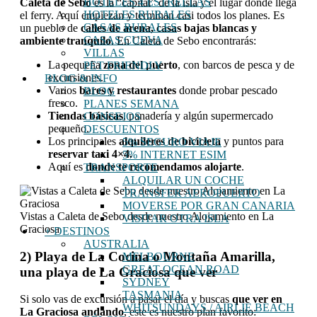
HOTELES 4 ESTRELLAS
Caleta de Sebo
es la “capital” de la isla y el lugar donde llega
HOTELES RURALES
el ferry. Aquí empiezan y terminan casi todos los planes. Es
CASAS RURALES
un pueblo de
calles de arena, casas bajas blancas y
CASAS CUEVA
ambiente tranquilo
. En Caleta de Sebo encontrarás:
VILLAS
La pequeña
zona del puerto
, con barcos de pesca y de
PET FRIENDLY
excursiones.
BLOG & INFO
Varios
bares y restaurantes
donde probar pescado
BLOG
fresco.
PLANES SEMANA
Tiendas básicas
, panadería y algún supermercado
CONSEJOS
pequeño.
DESCUENTOS
Los principales
alquileres de bicicleta
y puntos para
5% SEGURO VIAJE
reservar taxi 4×4.
5% INTERNET ESIM
Aquí es
donde te recomendamos alojarte
.
TRANSPORTE
ALQUILAR UN COCHE
TRANSFER AEROPUERTO
MOVERSE POR GRAN CANARIA
Vistas a Caleta de Sebo desde nuestro Alojamiento en La
VISITAR OTRA ISLA
Graciosa
+ DESTINOS
AUSTRALIA
2) Playa de La Cocina o Montaña Amarilla,
MELBOURNE
GREAT OCEAN ROAD
una playa de La Graciosa que ver
SYDNEY
TASMANIA
Si solo vas de excursión a pasar el día y buscas
que ver en
WHITSUNDAYS / AIRLIE BEACH
La Graciosa andando
, este es nuestro plan favorito: