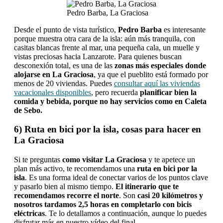
Pedro Barba, La Graciosa
Desde el punto de vista turístico,
Pedro Barba
es interesante
porque muestra otra cara de la isla: aún más tranquila, con
casitas blancas frente al mar, una pequeña cala, un muelle y
vistas preciosas hacia Lanzarote. Para quienes buscan
desconexión total, es una de las
zonas más especiales
donde
alojarse en La Graciosa
, ya que el pueblito está formado por
menos de 20 viviendas. Puedes
consultar aquí las viviendas
vacacionales disponibles
, pero recuerda
planificar bien la
comida y bebida, porque no hay servicios como en Caleta
de Sebo.
6) Ruta en bici por la isla, cosas para hacer en
La Graciosa
Si te preguntas
como visitar La Graciosa
y te apetece un
plan más activo, te recomendamos una
ruta en bici por la
isla
. Es una forma ideal de conectar varios de los puntos clave
y pasarlo bien al mismo tiempo.
El itinerario que te
recomendamos recorre el norte
. Son
casi 20 kilómetros y
nosotros tardamos 2,5 horas en completarlo con bicis
eléctricas
. Te lo detallamos a continuación, aunque lo puedes
disfrutar más en nuestro vídeo del final.