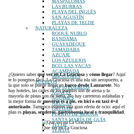
MASPALOMAS
LAS BURRAS
PLAYA DEL INGLÉS
SAN AGUSTÍN
PLAYAS DE TELDE
NATURALEZA
ROQUE NUBLO
BANDAMA
GUAYADEQUE
TAMADABA
AZUAJE
LOS AZULEJOS
BCO. LAS VACAS
ACAMPADA
¿Quieres saber
qué ver en La Graciosa
y
cómo llegar
? Aquí
MIRADORES
te lo ponemos fácil. La Graciosa es una isla sin aeropuerto, a
PUEBLOS
la que solo se puede llegar en
barco desde Lanzarote
. No
TOP 10 PUEBLOS
hay hoteles, las calles de los pueblos son de arena y la
AGAETE
mayoría de pistas son de tierra. No hay carreteras asfaltadas y
AGÜIMES
la mejor forma de
moverse es a pie, en bici o en taxi 4×4
ARUCAS
autorizado
. Tampoco esperes una gran oferta de ocio: aquí el
GÁLDAR
plan es
playas, senderos, gastronomía local y tranquilidad
.
PUERTO DE MOGÁN
SANTA MARÍA DE GUÍA
TELDE
Que ver en La Graciosa
TEJEDA