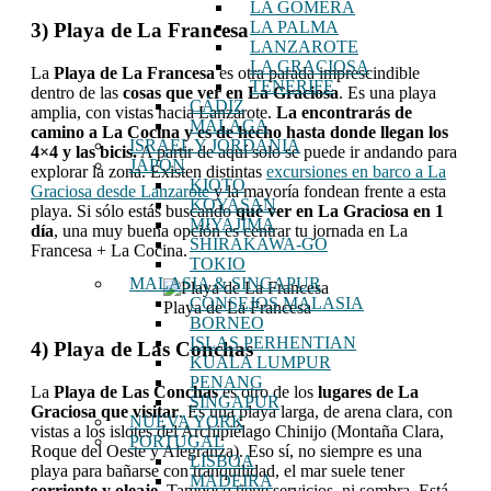
LA GOMERA
LA PALMA
3) Playa de La Francesa
LANZAROTE
LA GRACIOSA
La
Playa de La Francesa
es otra parada imprescindible
TENERIFE
dentro de las
cosas que ver en La Graciosa
. Es una playa
CÁDIZ
amplia, con vistas hacia Lanzarote.
La encontrarás de
MÁLAGA
camino a La Cocina y es de hecho hasta donde llegan los
ISRAEL Y JORDANIA
4×4 y las bicis.
A partir de aquí solo se puede ir andando para
JAPÓN
explorar la zona. Existen distintas
excursiones en barco a La
KIOTO
Graciosa desde Lanzarote
y la mayoría fondean frente a esta
KOYASAN
playa. Si sólo estás buscando
qué ver en La Graciosa en 1
MIYAJIMA
día
, una muy buena opción es centrar tu jornada en La
SHIRAKAWA-GO
Francesa + La Cocina.
TOKIO
MALASIA & SINGAPUR
CONSEJOS MALASIA
Playa de La Francesa
BORNEO
ISLAS PERHENTIAN
4) Playa de Las Conchas
KUALA LUMPUR
PENANG
La
Playa de Las Conchas
es otro de los
lugares de La
SINGAPUR
Graciosa que visitar
. Es una playa larga, de arena clara, con
NUEVA YORK
vistas a los islotes del Archipiélago Chinijo (Montaña Clara,
PORTUGAL
Roque del Oeste y Alegranza). Eso sí, no siempre es una
LISBOA
playa para bañarse con tranquilidad, el mar suele tener
MADEIRA
corriente y oleaje
. Tampoco tiene servicios, ni sombra. Está