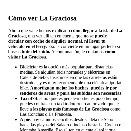
Cómo ver La Graciosa
Ahora que ya te hemos explicado
cómo llegar a la isla de La
Graciosa
, una vez allí ten en cuenta que
no se puede
circular con coche de alquiler normal, ni llevar tu
vehículo en el ferry
. Eso la convierte en un lugar perfecto si
buscas
huir del ruido.
A continuación, te contamos
cómo
visitar La Graciosa
.
Bicicleta
: es la opción más popular para distancias
medias. Se alquilan bicis normales y eléctricas en
Caleta de Sebo. Insistimos en que las carreteras están
destruidas y es muy recomendable una eléctrica tipo fat
bike.
Amortiguan mejor los baches, puedes ir por
senderos de arena y para las subidas son necesarias.
Taxi 4×4
: si no quieres pedalear o tienes poco tiempo,
puedes contratar un taxi todoterreno autorizado que te
lleve a las
playas más famosas de La Graciosa
como
Las Conchas o La Francesa.
A pie
: hay caminos sencillos desde Caleta de Sebo
hacia las playas del Salado o incluso hasta La Cocina o
Montaña Amarilla. Eso sí, ten en cuenta el sol y que