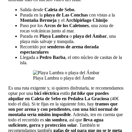
Salida desde
Caleta de Sebo
.
Parada en la
playa de Las Conchas
con vistas a la
Montaña Bermeja
y el
Archipiélago Chinijo
Paso por los
Arcos de los Caletones
, una zona de
rocas volcánicas junto al mar.
Parada en
Playa Lambra
o
playa del Ámbar
, una
playa más salvaje y tranquila.
Recorrido por
senderos de arena dorada
espectaculares
Llegada a
Pedro Barba
, el otro núcleo de casitas de la
isla.
Playa Lambra o playa del Ámbar
Es una ruta exigente y, si quieres disfrutarla, te recomendamos
optar por una
bici eléctrica
estilo
fat bike
que puedes
alquilar en Caleta de Sebo en Pedalea La Graciosa
(40€
todo el día). Si te fijas en la siguiente foto, hay
tramos que
son por arena y con pendientes, con una bici normal de
montaña sería misión imposible
. Además, ten en cuenta que
todo el recorrido es
sin sombra
, así que
lleva agua
suficiente, gorra y protección solar
. También te
recomendamos también
gafas de sol para que no se te meta