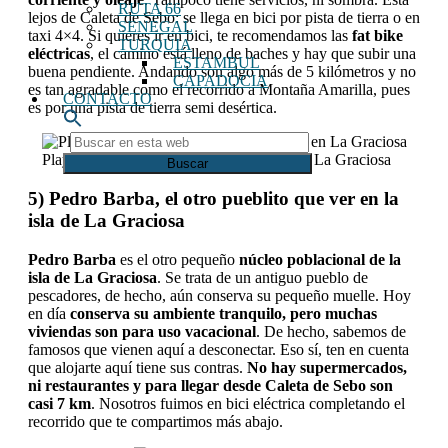
RUTA 66
lejos de Caleta de Sebo: se llega en bici por pista de tierra o en
SENEGAL
taxi 4×4. Si quieres ir en bici, te recomendamos las
fat bike
TURQUIA
eléctricas
, el camino está lleno de baches y hay que subir una
ESTAMBUL
buena pendiente. Andando son algo más de 5 kilómetros y no
CAPADOCIA
es tan agradable como el recorrido a Montaña Amarilla, pues
CONTACTO
es por una pista de tierra semi desértica.
Buscar
en
Playa de Las Conchas e islotes, que ver en La Graciosa
esta
web
5) Pedro Barba, el otro pueblito que ver en la
isla de La Graciosa
Pedro Barba
es el otro pequeño
núcleo poblacional de la
isla de La Graciosa
. Se trata de un antiguo pueblo de
pescadores, de hecho, aún conserva su pequeño muelle. Hoy
en día
conserva su ambiente tranquilo, pero muchas
viviendas son para uso vacacional
. De hecho, sabemos de
famosos que vienen aquí a desconectar. Eso sí, ten en cuenta
que alojarte aquí tiene sus contras.
No hay supermercados,
ni restaurantes y para llegar desde Caleta de Sebo son
casi 7 km
. Nosotros fuimos en bici eléctrica completando el
recorrido que te compartimos más abajo.