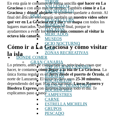
TEROR
En esta guía te contamos de forma sencilla
qué hacer en La
VALLESECO
Graciosa
o con algo más de tiempo. También
cómo ir a La
VALSEQUILLO
Graciosa
y
dónde alojarte
, si quisieras quedarte a dormir. Al
OCIO
final del artículo encontrarás también un
nuestro vídeo sobre
BEACH CLUBS
qué ver en La Graciosa en 1 día
y un
mapa
con todos los
BODEGAS
lugares marcados. Quédate hasta el final, porque te
DAY PASS
ayudaremos a evitar los
errores más comunes al visitar la
MERCADOS
octava isla canaria
.
MUSEOS
OCIO NOCTURNO
Cómo ir a La Graciosa y cómo visitar
SPAS
la isla
ZONAS RECREATIVAS
DÓNDE COMER
GRAN CANARIA
Lo primero, antes de compartirte las principales cosas que
TOP 10 GRAN CANARIA
hacer, te contamos
cómo llegar a la isla de La Graciosa
. La
ARROCES
única forma regular es en
ferry desde el puerto de Órzola
, al
BARATOS
norte de Lanzarote. El trayecto dura unos
25-30 minutos
,
BOCADILLOS
dependiendo del mar. Hay dos navieras:
Líneas Romero y
BRUNCH / DESAYUNOS
Biosfera Express
con distintos horarios todo el día. Te
BOCHINCHES
explicamos paso a paso:
CAMPESTRES
CARNE
ESTRELLA MICHELIN
GRUPOS
PESCADO