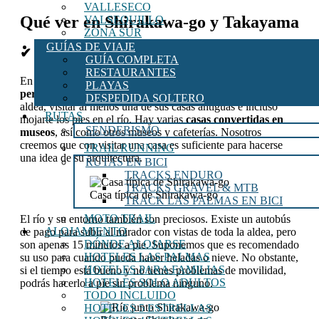
VALLESECO
Qué ver en Shirakawa-go y Takayama
VALSEQUILLO
ZONA SUR
GUÍAS DE VIAJE
✔ Qué ver en Shirakawa-go
GUÍA COMPLETA
RESTAURANTES
En segundo lugar, debes saber que
en 3 horas podrás visitar
PLAYAS
perfectamente Shirakawa-go
. Subir al mirador, recorrer su
DESPEDIDA SOLTERO
aldea, visitar al menos una de sus casas antiguas e incluso
RUTAS
mojarte los pies en el río. Hay varias
casas convertidas en
SENDERISMO
museos
, así como otros museos y cafeterías. Nosotros
creemos que con visitar una casa es suficiente para hacerse
TRAIL RUNNING
una idea de su arquitectura.
RUTAS EN BICI
TRACKS ENDURO
TRACKS GRAVEL & MTB
Casa típica de Shirakawa-go
TRACK LAS PALMAS EN BICI
MOTO TRAIL
El río y su entorno también son preciosos. Existe un autobús
ALOJAMIENTO
de pago para subir al mirador con vistas de toda la aldea, pero
DÓNDE ALOJARSE
son apenas 15 minutos a pie. Suponemos que es recomendado
HOTELES LAS PALMAS
su uso para cuando pueda haber heladas o nieve. No obstante,
HOTELES PARA FAMILIAS
si el tiempo está bueno y no tienes problemas de movilidad,
HOTELES SOLO ADULTOS
podrás hacerlo a pie sin problema ninguno.
TODO INCLUIDO
HOTELES 5 ESTRELLAS