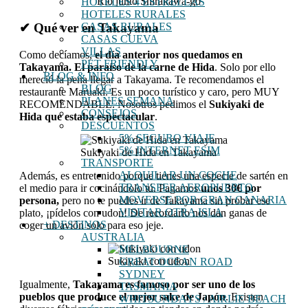
Río junto Shirakawa-go
HOTELES 4 ESTRELLAS
HOTELES RURALES
✔ Qué ver en Takayama
CASAS RURALES
CASAS CUEVA
VILLAS
Como decíamos,
el día anterior nos quedamos en
PET FRIENDLY
Takayama. El paraíso de la carne de Hida
. Solo por ello
BLOG & INFO
mereció la pena llegar a Takayama. Te recomendamos el
BLOG
restaurante Maruaki. Es un poco turístico y caro, pero MUY
PLANES SEMANA
RECOMENDABLE. Nosotros pedimos el
Sukiyaki de
CONSEJOS
Hida que estaba espectacular
.
DESCUENTOS
5% SEGURO VIAJE
5% INTERNET ESIM
Sukiyaki de Hida en Takayama
TRANSPORTE
ALQUILAR UN COCHE
Además, es entretenido porque tienes una especie de sartén en
TRANSFER AEROPUERTO
el medio para ir cocinándolo tú. Pagamos
unos 30€ por
MOVERSE POR GRAN CANARIA
persona,
pero no te puedes ir de Takayama sin probar ese
VISITAR OTRA ISLA
plato, ¡pídelos con udon! De recordarlo nos dan ganas de
+ DESTINOS
coger un avión solo para eso jeje.
AUSTRALIA
MELBOURNE
Sukiyaki con udon
GREAT OCEAN ROAD
SYDNEY
Igualmente,
Takayama es famoso por ser uno de los
TASMANIA
pueblos que produce el mejor sake de Japón
. Existen
WHITSUNDAYS / AIRLIE BEACH