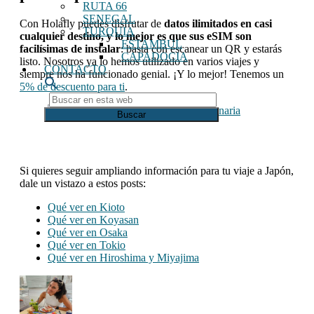
RUTA 66
SENEGAL
Con Holafly puedes disfrutar de
datos ilimitados en casi
TURQUIA
cualquier destino, y lo mejor es que sus eSIM son
ESTAMBUL
facilísimas de instalar
: basta con escanear un QR y estarás
CAPADOCIA
listo. Nosotros ya lo hemos utilizado en varios viajes y
CONTACTO
siempre nos ha funcionado genial. ¡Y lo mejor! Tenemos un
5% de descuento para ti
.
Buscar
en
esta
web
Si quieres seguir ampliando información para tu viaje a Japón,
dale un vistazo a estos posts:
Qué ver en Kioto
Qué ver en Koyasan
Qué ver en Osaka
Qué ver en Tokio
Qué ver en Hiroshima y Miyajima