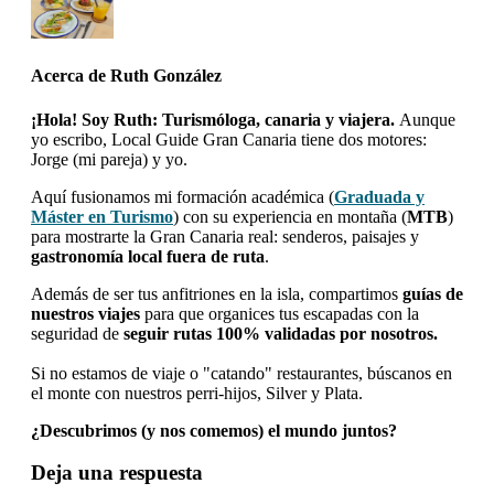
Acerca de
Ruth González
¡Hola! Soy Ruth: Turismóloga, canaria y viajera.
Aunque
yo escribo, Local Guide Gran Canaria tiene dos motores:
Jorge (mi pareja) y yo.
Aquí fusionamos mi formación académica (
Graduada y
Máster en Turismo
) con su experiencia en montaña (
MTB
)
para mostrarte la Gran Canaria real: senderos, paisajes y
gastronomía local fuera de ruta
.
Además de ser tus anfitriones en la isla, compartimos
guías de
nuestros viajes
para que organices tus escapadas con la
seguridad de
seguir rutas 100% validadas por nosotros.
Si no estamos de viaje o "catando" restaurantes, búscanos en
el monte con nuestros perri-hijos, Silver y Plata.
¿Descubrimos (y nos comemos) el mundo juntos?
Interacciones
Deja una respuesta