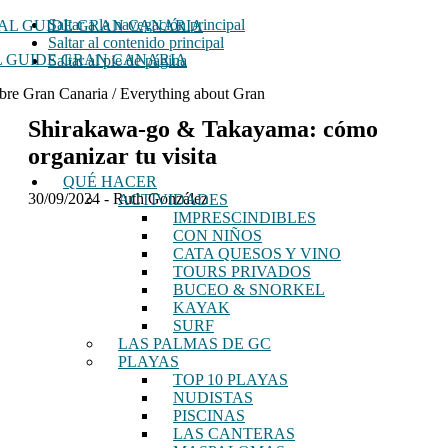
Saltar a la navegación principal
Saltar al contenido principal
 GUIDE GRAN CANARIA
Saltar al pie de página
bre Gran Canaria / Everything about Gran
Shirakawa-go & Takayama: cómo
organizar tu visita
QUÉ HACER
30/09/2024
-
Ruth González
ACTIVIDADES
IMPRESCINDIBLES
CON NIÑOS
CATA QUESOS Y VINO
TOURS PRIVADOS
BUCEO & SNORKEL
KAYAK
SURF
LAS PALMAS DE GC
PLAYAS
TOP 10 PLAYAS
NUDISTAS
PISCINAS
LAS CANTERAS