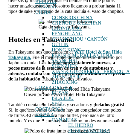
diversas fábricas convertidas en tiendas en donde podrás
BÉLGICA
hacer una degustación. Nosotros llegamos a probar hasta 11
CANADÁ
tipos de sake y el precio de la cata incluía el vaso de chupitos.
CHINA
CONSEJOS CHINA
CHENGDU & LESHAN
Cata de sakes en Takayama
CHONGQING
FENGHUANG
Hoteles en Takayama
GUANGZHOU / CANTÓN
GUILIN
HONG KONG
En Takayama nos quedamos en el
WAT Hotel & Spa Hida
PEKIN & MURALLA CHINA
Takayama
.
Fue el mejor hotel de todo nuestro itinerario por
SHANGHAI
Japón sin duda.
Las habitaciones totalmente nuevas, a
SHENZHEN
pocos metros de la estación de tren y de autobuses y,
XIAN & GUERREROS TERRACOTA
además, contaba con su propio
onsen
incluido en el precio
ZHANGJIAJIE
de la habitación.
Algunos de ellos privados.
ZHAOXING
COREA DEL SUR
BUSAN
Onsen privado WAT Hotel Hida Takayama
ISLA JEJU
SEÚL
También cuenta con lavadoras y secadoras y
¡helados gratis!
COSTA RICA
Sí, lo que lees. Junto al Onsen hay un congelador con polos
ESPAÑA
de frutas. El desayuno era tipo buffet, pero nada del otro
CANARIAS
mundo. Y es que… ¡no hay nada como un desayuno español!
EL HIERRO
FUERTEVENTURA