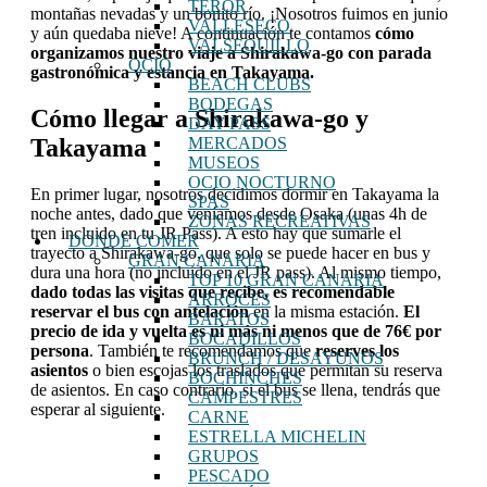
TEROR
montañas nevadas y un bonito río. ¡Nosotros fuimos en junio
VALLESECO
y aún quedaba nieve! A continuación te contamos
cómo
VALSEQUILLO
organizamos nuestro viaje a Shirakawa-go con parada
OCIO
gastronómica y estancia en Takayama.
BEACH CLUBS
BODEGAS
Cómo llegar a Shirakawa-go y
DAY PASS
Takayama
MERCADOS
MUSEOS
OCIO NOCTURNO
En primer lugar, nosotros decidimos dormir en Takayama la
SPAS
noche antes, dado que veníamos desde Osaka (unas 4h de
ZONAS RECREATIVAS
tren incluido en tu JR Pass). A esto hay que sumarle el
DÓNDE COMER
trayecto a Shirakawa-go, que solo se puede hacer en bus y
GRAN CANARIA
dura una hora (no incluido en el JR pass). Al mismo tiempo,
TOP 10 GRAN CANARIA
dado todas las visitas que recibe, es recomendable
ARROCES
reservar el bus con antelación
en la misma estación.
El
BARATOS
precio de ida y vuelta es ni más ni menos que de 76€ por
BOCADILLOS
persona
. También te recomendamos que
reserves los
BRUNCH / DESAYUNOS
asientos
o bien escojas los traslados que permitan su reserva
BOCHINCHES
de asientos. En caso contrario, si el bus se llena, tendrás que
CAMPESTRES
esperar al siguiente.
CARNE
ESTRELLA MICHELIN
GRUPOS
PESCADO