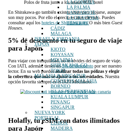
LA GOMERA
Polos de fruta junto a los onsen WAT hotel
LA PALMA
En Shirakawa-go también existen sitios para alojarse, aunque
LANZAROTE
son muy pocos. Por ello el precio es muy elevado. Puedes
LA GRACIOSA
consultar aquí los
hoteles de Shirakawa-go
. O más bien
Guest
TENERIFE
Houses
.
CÁDIZ
MÁLAGA
ISRAEL Y JORDANIA
5% de descuento en tu seguro de viaje
JAPÓN
para Japón
KIOTO
KOYASAN
MIYAJIMA
Para viajar con tranquilidad, no te olvides del seguro de viaje.
SHIRAKAWA-GO
Con IATI, además, tienes un
5% de descuento
por ser nuestro
TOKIO
lector. En su web puedes
analizar todas las pólizas y elegir
MALASIA & SINGAPUR
la cobertura que más se ajuste a tus necesidades.
Nuestra
CONSEJOS MALASIA
opción favorita siempre es el IATI Mochilero.
BORNEO
ISLAS PERHENTIAN
KUALA LUMPUR
PENANG
SINGAPUR
NUEVA YORK
PORTUGAL
Holafly, tu eSIM con datos ilimitados
LISBOA
para Japón
MADEIRA