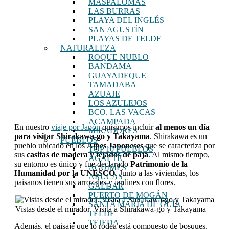
MASPALOMAS
LAS BURRAS
PLAYA DEL INGLÉS
SAN AGUSTÍN
PLAYAS DE TELDE
NATURALEZA
ROQUE NUBLO
BANDAMA
GUAYADEQUE
TAMADABA
AZUAJE
LOS AZULEJOS
BCO. LAS VACAS
ACAMPADA
En nuestro
viaje por Japón
quisimos incluir
al menos un día
MIRADORES
para visitar Shirakawa-go y Takayama
. Shirakawa es un
PUEBLOS
pueblo ubicado en los
Alpes Japoneses
que se caracteriza por
TOP 10 PUEBLOS
sus
casitas de madera y tejados de paja
. Al mismo tiempo,
AGAETE
su entorno es único y fue declarado
Patrimonio de la
AGÜIMES
Humanidad por la UNESCO
. Junto a las viviendas, los
ARUCAS
paisanos tienen sus arrozales y jardines con flores.
GÁLDAR
PUERTO DE MOGÁN
SANTA MARÍA DE GUÍA
Vistas desde el mirador. Visita a Shirakawa-go y Takayama
TELDE
TEJEDA
Además, el paisaje que lo rodea está compuesto de bosques,