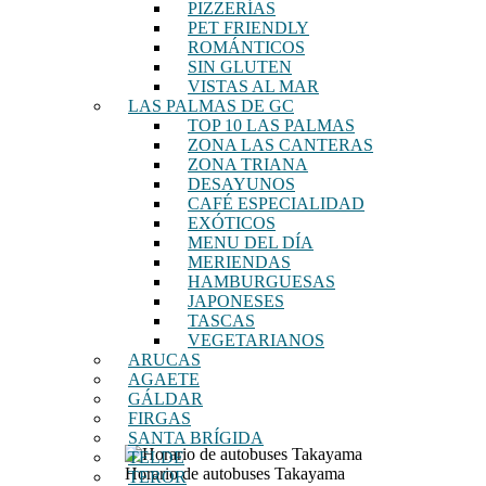
PIZZERÍAS
PET FRIENDLY
ROMÁNTICOS
SIN GLUTEN
VISTAS AL MAR
LAS PALMAS DE GC
TOP 10 LAS PALMAS
ZONA LAS CANTERAS
ZONA TRIANA
DESAYUNOS
CAFÉ ESPECIALIDAD
EXÓTICOS
MENU DEL DÍA
MERIENDAS
HAMBURGUESAS
JAPONESES
TASCAS
VEGETARIANOS
ARUCAS
AGAETE
GÁLDAR
FIRGAS
SANTA BRÍGIDA
TELDE
Horario de autobuses Takayama
TEROR