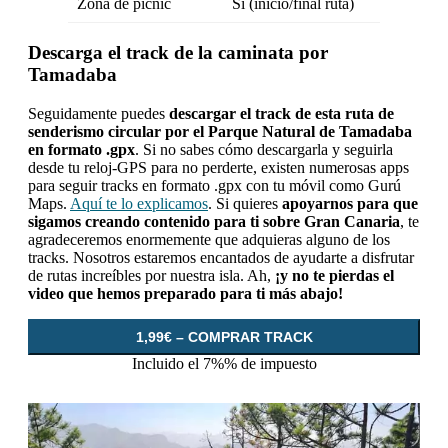
Zona de picnic
Sí (inicio/final ruta)
Descarga el track de la caminata por
Tamadaba
Seguidamente puedes
descargar el track de esta ruta de
senderismo circular por el Parque Natural de Tamadaba
en formato .gpx
. Si no sabes cómo descargarla y seguirla
desde tu reloj-GPS para no perderte, existen numerosas apps
para seguir tracks en formato .gpx con tu móvil como Gurú
Maps.
Aquí te lo explicamos
. Si quieres
apoyarnos para que
sigamos creando contenido para ti sobre Gran Canaria
, te
agradeceremos enormemente que adquieras alguno de los
tracks. Nosotros estaremos encantados de ayudarte a disfrutar
de rutas increíbles por nuestra isla. Ah,
¡y no te pierdas el
video que hemos preparado para ti más abajo!
1,99€ – COMPRAR TRACK
Incluido el 7%% de impuesto