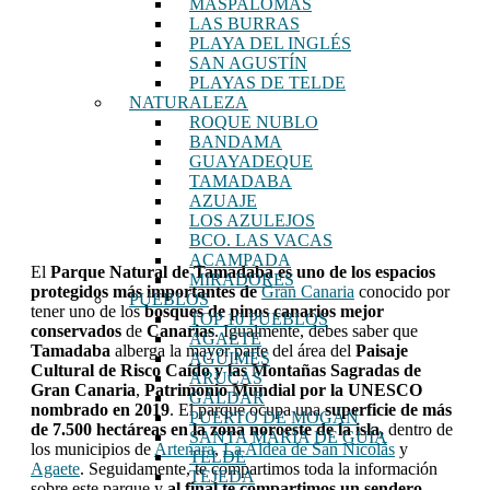
MASPALOMAS
LAS BURRAS
PLAYA DEL INGLÉS
SAN AGUSTÍN
PLAYAS DE TELDE
NATURALEZA
ROQUE NUBLO
BANDAMA
GUAYADEQUE
TAMADABA
AZUAJE
LOS AZULEJOS
BCO. LAS VACAS
ACAMPADA
El
Parque Natural de
Tamadaba es uno de los espacios
MIRADORES
protegidos más importantes de
Gran Canaria
conocido por
PUEBLOS
tener uno de los
bosques de pinos canarios mejor
TOP 10 PUEBLOS
conservados
de
Canarias
. Igualmente, debes saber que
AGAETE
Tamadaba
alberga la mayor parte del área del
Paisaje
AGÜIMES
Cultural de Risco Caído y las Montañas Sagradas de
ARUCAS
Gran Canaria
,
Patrimonio Mundial por la UNESCO
GÁLDAR
nombrado en 2019
. El parque ocupa una
superficie de más
PUERTO DE MOGÁN
de 7.500 hectáreas en la zona noroeste de la isla,
dentro de
SANTA MARÍA DE GUÍA
los municipios de
Artenara
,
La Aldea de San Nicolás
y
TELDE
Agaete
. Seguidamente, te compartimos toda la información
TEJEDA
sobre este parque y
al final te compartimos un sendero