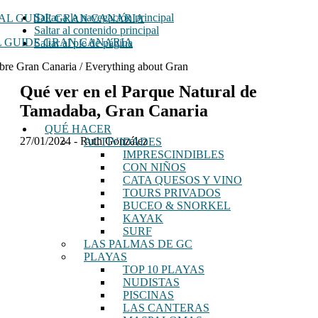
Saltar a la navegación principal
Saltar al contenido principal
 GUIDE GRAN CANARIA
Saltar al pie de página
bre Gran Canaria / Everything about Gran
Qué ver en el Parque Natural de
Tamadaba, Gran Canaria
QUÉ HACER
27/01/2024
-
Ruth González
ACTIVIDADES
IMPRESCINDIBLES
CON NIÑOS
CATA QUESOS Y VINO
TOURS PRIVADOS
BUCEO & SNORKEL
KAYAK
SURF
LAS PALMAS DE GC
PLAYAS
TOP 10 PLAYAS
NUDISTAS
PISCINAS
LAS CANTERAS