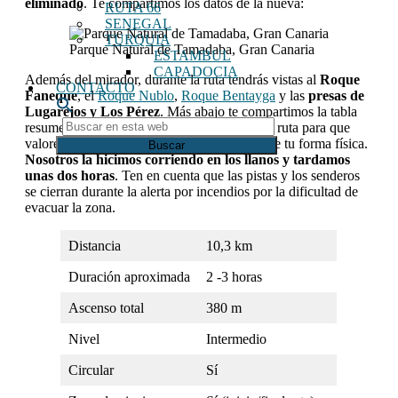
eliminado
. Te compartimos los datos de la nueva:
RUTA 66
SENEGAL
TURQUIA
Parque Natural de Tamadaba, Gran Canaria
ESTAMBUL
CAPADOCIA
Además del mirador, durante la ruta tendrás vistas al
Roque
CONTACTO
Faneque
, el
Roque Nublo
,
Roque Bentayga
y las
presas de
Lugarejos y Los Pérez
. Más abajo te compartimos la tabla
Buscar
resumen con las características técnicas de la ruta para que
en
valores si puedes completarla dependiendo de tu forma física.
esta
Nosotros la hicimos corriendo en los llanos y tardamos
web
unas dos horas
. Ten en cuenta que las pistas y los senderos
se cierran durante la alerta por incendios por la dificultad de
evacuar la zona.
Distancia
10,3 km
Duración aproximada
2 -3 horas
Ascenso total
380 m
Nivel
Intermedio
Circular
Sí