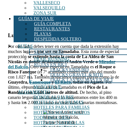
VALLESECO
VALSEQUILLO
ZONA SUR
GUÍAS DE VIAJE
GUÍA COMPLETA
RESTAURANTES
PLAYAS
Lugares que visitar y datos de interés
DESPEDIDA SOLTERO
RUTAS
Por otro lado, debes tener en cuenta que dada la extensión hay
muchos lugares
que ver en Tamadaba
. Esta zona de especial
SENDERISMO
protección
se extiende hasta la costa de La Aldea de San
TRAIL RUNNING
Nicolás en donde destacamos el Andén Verde o
Mirador
RUTAS EN BICI
del Balcón
.
Otro lugar especial en Tamadaba es
el Roque o
TRACKS ENDURO
Risco
Faneque
(el 7º acantilado costero más alto del mundo
TRACKS GRAVEL & MTB
con 1.027 m)
.
También destacamos algunas playas como la de
TRACK LAS PALMAS EN BICI
Guayedra,
Faneroque
y
El Risco
, todas en Agaete
. Por
MOTO TRAIL
último, el punto más alto de Tamadaba es el
Pico de La
ALOJAMIENTO
Bandera con 1.444 metros de altitud.
De hecho, al pino
DÓNDE ALOJARSE
canario le gustan las alturas y lo encontramos entre los 400 m
HOTELES LAS PALMAS
y hasta los 2.000 m como en otras Islas Canarias montañosas.
HOTELES PARA FAMILIAS
HOTELES SOLO ADULTOS
Mirador del Balcón,
TODO INCLUIDO
Parque Natural de
HOTELES 5 ESTRELLAS