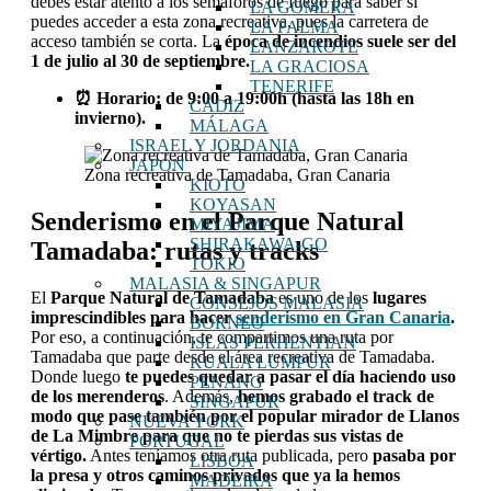
debes estar atento a los semáforos de fuego para saber si
LA GOMERA
puedes acceder a esta zona recreativa, pues la carretera de
LA PALMA
acceso también se corta. La
época de incendios suele ser del
LANZAROTE
1 de julio al 30 de septiembre.
LA GRACIOSA
TENERIFE
⏰ Horario: de 9:00 a 19:00h (hasta las 18h en
CÁDIZ
invierno).
MÁLAGA
ISRAEL Y JORDANIA
JAPÓN
Zona recreativa de Tamadaba, Gran Canaria
KIOTO
KOYASAN
Senderismo en el Parque Natural
MIYAJIMA
SHIRAKAWA-GO
Tamadaba: rutas y tracks
TOKIO
MALASIA & SINGAPUR
El
Parque Natural de Tamadaba
es uno de los
lugares
CONSEJOS MALASIA
imprescindibles para hacer
senderismo en Gran Canaria
.
BORNEO
Por eso, a continuación, te compartimos una ruta por
ISLAS PERHENTIAN
Tamadaba que parte desde el área recreativa de Tamadaba.
KUALA LUMPUR
Donde luego
te puedes quedar a pasar el día haciendo uso
PENANG
de los merenderos
. Además,
hemos grabado el track de
SINGAPUR
modo que pase también por el popular mirador de Llanos
NUEVA YORK
de La Mimbre para que no te pierdas sus vistas de
PORTUGAL
vértigo.
Antes teníamos otra ruta publicada, pero
pasaba por
LISBOA
la presa y otros caminos privados que ya la hemos
MADEIRA