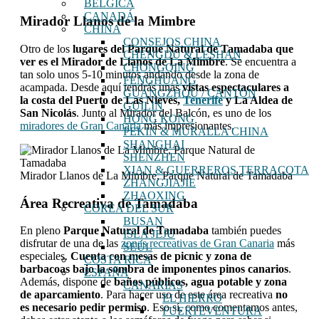
BÉLGICA
CANADÁ
Mirador Llanos de la Mimbre
CHINA
CONSEJOS CHINA
Otro de los
lugares del Parque Natural de Tamadaba que
CHENGDU & LESHAN
ver es el Mirador de Llanos de La Mimbre
. Se encuentra a
CHONGQING
tan solo unos 5-10 minutos andando desde la zona de
FENGHUANG
acampada. Desde aquí tendrás unas
vistas
espectaculares a
GUANGZHOU / CANTÓN
la costa del Puerto de Las Nieves,
Tenerife
y La Aldea de
GUILIN
San Nicolás
. Junto al Mirador del Balcón, es uno de los
HONG KONG
miradores de Gran Canaria
más impresionantes.
PEKIN & MURALLA CHINA
SHANGHAI
SHENZHEN
XIAN & GUERREROS TERRACOTA
Mirador Llanos de La Mimbre, Parque Natural de Tamadaba
ZHANGJIAJIE
ZHAOXING
Área Recreativa de Tamadaba
COREA DEL SUR
BUSAN
En pleno
Parque Natural de Tamadaba
también puedes
ISLA JEJU
disfrutar de una de las
zonas recreativas de Gran Canaria
más
SEÚL
especiales.
Cuenta con mesas de picnic y zona de
COSTA RICA
barbacoas bajo la sombra de imponentes pinos canarios
.
ESPAÑA
Además, dispone de
baños públicos, agua potable y zona
CANARIAS
de aparcamiento
. Para hacer uso de este área recreativa
no
EL HIERRO
es necesario pedir permiso
. Eso sí, como comentamos antes,
FUERTEVENTURA