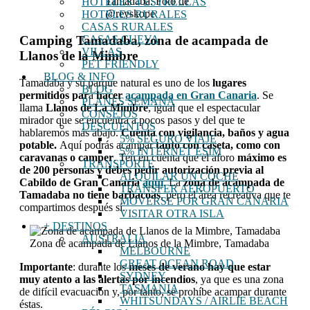
Tamadaba. Foto de
HOTELES 4 ESTRELLAS
@reyskope
HOTELES RURALES
CASAS RURALES
Camping Tamadaba, zona de acampada de
CASAS CUEVA
VILLAS
Llanos de la Mimbre
PET FRIENDLY
BLOG & INFO
Tamadaba y su parque natural es uno de los
lugares
BLOG
permitidos par
a
hacer
acampada en Gran Canaria
. Se
PLANES SEMANA
llama
Llanos de La Mimbre
, igual que el espectacular
CONSEJOS
mirador que se encuentra a pocos pasos y del que te
DESCUENTOS
hablaremos más abajo.
Cuenta con vigilancia, baños y agua
5% SEGURO VIAJE
potable.
Aquí podrás acampar
tanto con caseta, como con
5% INTERNET ESIM
caravanas o camper
. Ten en cuenta que el aforo
máximo es
TRANSPORTE
de 200 personas y debes pedir autorización previa al
ALQUILAR UN COCHE
Cabildo de Gran Canaria
aquí
.
La
zona de acampada de
TRANSFER AEROPUERTO
Tamadaba no tiene barbacoas
, pero el área recreativa que te
MOVERSE POR GRAN CANARIA
compartimos después sí.
VISITAR OTRA ISLA
+ DESTINOS
AUSTRALIA
Zona de acampada de Llanos de la Mimbre, Tamadaba
MELBOURNE
GREAT OCEAN ROAD
Importante
: durante los
meses de verano hay que estar
SYDNEY
muy atento a las alertas por incendios
, ya que es una zona
TASMANIA
de difícil evacuación y, por tanto, se prohíbe acampar durante
WHITSUNDAYS / AIRLIE BEACH
éstas.