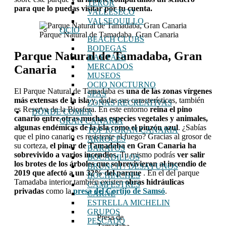
TEROR
para que lo puedas visitar por tu cuenta.
VALLESECO
VALSEQUILLO
OCIO
Parque Natural de Tamadaba, Gran Canaria
BEACH CLUBS
BODEGAS
Parque Natural de Tamadaba, Gran
DAY PASS
MERCADOS
Canaria
MUSEOS
OCIO NOCTURNO
El Parque Natural de Tamadaba es
una de las zonas vírgenes
SPAS
más extensas de la isla
y, dadas sus características, también
ZONAS RECREATIVAS
es Reserva de la Biosfera. En este entorno
reina el pino
DÓNDE COMER
canario entre otras muchas especies vegetales y animales,
GRAN CANARIA
algunas endémicas de la isla como el pinzón azul
. ¿Sabías
TOP 10 GRAN CANARIA
que el pino canario es resistente al fuego? Gracias al grosor de
ARROCES
su corteza,
el pinar de Tamadaba en Gran Canaria ha
BARATOS
sobrevivido a varios incendios.
Tu mismo podrás
ver salir
BOCADILLOS
los brotes de los árboles que sobrevivieron al incendio de
BRUNCH / DESAYUNOS
2019 que afectó a un 32% del parque
. En el del parque
BOCHINCHES
Tamadaba interior también existen
obras hidráulicas
CAMPESTRES
privadas
como la
presa del Cortijo de Samsó
.
CARNE
ESTRELLA MICHELIN
GRUPOS
Presa de
PESCADO