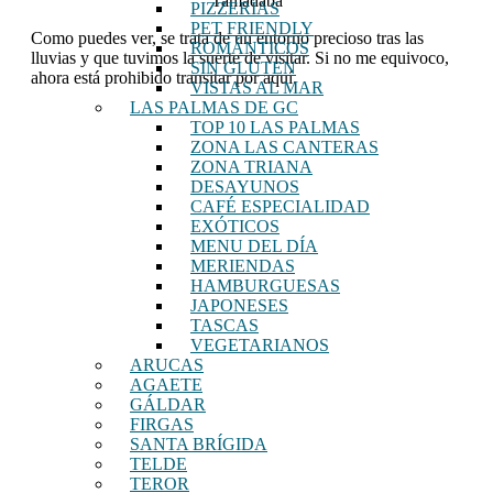
Tamadaba
PIZZERÍAS
PET FRIENDLY
Como puedes ver, se trata de un entorno precioso tras las
ROMÁNTICOS
lluvias y que tuvimos la suerte de visitar. Si no me equivoco,
SIN GLUTEN
ahora está prohibido transitar por aquí.
VISTAS AL MAR
LAS PALMAS DE GC
TOP 10 LAS PALMAS
ZONA LAS CANTERAS
ZONA TRIANA
DESAYUNOS
CAFÉ ESPECIALIDAD
EXÓTICOS
MENU DEL DÍA
MERIENDAS
HAMBURGUESAS
JAPONESES
TASCAS
VEGETARIANOS
ARUCAS
AGAETE
GÁLDAR
FIRGAS
SANTA BRÍGIDA
TELDE
TEROR