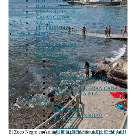
HOTELES 4 ESTRELLAS
HOTELES RURALES
CASAS RURALES
CASAS CUEVA
VILLAS
PET FRIENDLY
BLOG & INFO
BLOG
PLANES SEMANA
CONSEJOS
DESCUENTOS
5% SEGURO VIAJE
5% INTERNET ESIM
TRANSPORTE
ALQUILAR UN COCHE
TRANSFER AEROPUERTO
MOVERSE POR GRAN CANARIA
VISITAR OTRA ISLA
+ DESTINOS
AUSTRALIA
MELBOURNE
GREAT OCEAN ROAD
SYDNEY
TASMANIA
WHITSUNDAYS / AIRLIE BEACH
El Zoco Negro en Arinaga, una piscina natural perfecta para