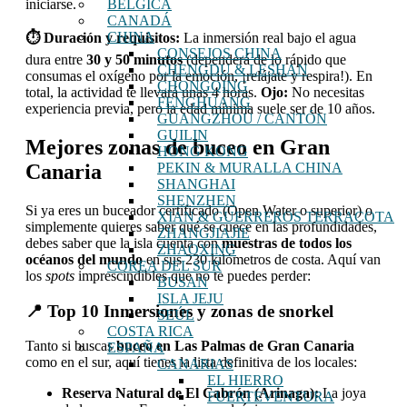
BÉLGICA
iniciarse.
CANADÁ
CHINA
⏱ Duración y requisitos:
La inmersión real bajo el agua
CONSEJOS CHINA
dura entre
30 y 50 minutos
(dependerá de lo rápido que
CHENGDU & LESHAN
consumas el oxígeno por la emoción, ¡relájate y respira!). En
CHONGQING
total, la actividad te llevará unas 4 horas.
Ojo:
No necesitas
FENGHUANG
experiencia previa, pero la edad mínima suele ser de 10 años.
GUANGZHOU / CANTÓN
GUILIN
Mejores zonas de buceo en Gran
HONG KONG
Canaria
PEKIN & MURALLA CHINA
SHANGHAI
SHENZHEN
Si ya eres un buceador certificado (Open Water o superior) o
XIAN & GUERREROS TERRACOTA
simplemente quieres saber qué se cuece en las profundidades,
ZHANGJIAJIE
debes saber que la isla cuenta con
muestras de todos los
ZHAOXING
océanos del mundo
en sus 230 kilómetros de costa. Aquí van
COREA DEL SUR
los
spots
imprescindibles que no te puedes perder:
BUSAN
ISLA JEJU
📍 Top 10 Inmersiones y zonas de snorkel
SEÚL
COSTA RICA
Tanto si buscas
buceo en Las Palmas de Gran Canaria
ESPAÑA
como en el sur, aquí tienes la lista definitiva de los locales:
CANARIAS
EL HIERRO
Reserva Natural de El Cabrón (Arinaga):
La joya
FUERTEVENTURA