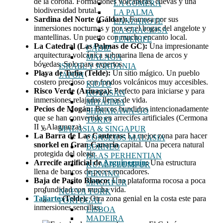
de la corona. Formaciones volcánicas, cuevas y una
LA GOMERA
biodiversidad brutal.
LA PALMA
Sardina del Norte (Gáldar):
Famosa por sus
LANZAROTE
inmersiones nocturnas y por ser el hogar del angelote y
LA GRACIOSA
mantellinas. Un puerto con mucho encanto local.
TENERIFE
La Catedral (Las Palmas de GC):
Una impresionante
CÁDIZ
arquitectura volcánica submarina llena de arcos y
MÁLAGA
bóvedas. Solo para expertos.
ISRAEL Y JORDANIA
Playa de Tufia (Telde):
Un sitio mágico. Un pueblo
JAPÓN
costero precioso con fondos volcánicos muy accesibles.
KIOTO
Risco Verde (Arinaga):
Perfecto para iniciarse y para
KOYASAN
inmersiones relajadas llenas de vida.
MIYAJIMA
Pecios de Mogán:
Barcos hundidos intencionadamente
SHIRAKAWA-GO
que se han convertido en arrecifes artificiales (Cermona
TOKIO
II y Alagranza).
MALASIA & SINGAPUR
La Barra de Las Canteras:
La mejor zona para hacer
CONSEJOS MALASIA
snorkel en Gran Canaria
capital. Una pecera natural
BORNEO
protegida del oleaje.
ISLAS PERHENTIAN
Arrecife artificial de
Arguineguín
:
Una estructura
KUALA LUMPUR
llena de bancos de peces roncadores.
PENANG
Baja de Pasito Blanco:
Una plataforma rocosa a poca
SINGAPUR
profundidad con mucha vida.
NUEVA YORK
Taliarte
(Telde):
Otra zona genial en la costa este para
PORTUGAL
inmersiones sencillas.
LISBOA
MADEIRA