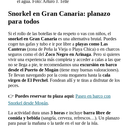
el agua. Foto: Arturo J. Telle
Snorkel en Gran Canaria: planazo
para todos
Si el rollo de las botellas te da respeto o vas con niños, el
snorkel en Gran Canaria
es una alternativa brutal. Puedes
coger tus gafas y tubo e ir por libre a
playas como Las
Canteras
(zona de Peña la Vieja o Playa Chica) o en charcos
seguros como el del
Zoco Negro en Arinaga
. Pero si quieres
vivir una experiencia más completa y acceder a calas a las que
no se llega a pie, te recomendamos una
excursión en barco
desde el Puerto de Mogán
(tiene muy buenas valoraciones).
Te llevan navegando por la costa moganera hasta la
cala
virgen de El Perchel
. Fondean allí y te tiras a disfrutar de los
peces.
👉
Puedes reservar tu plaza aquí:
Paseo en barco con
Snorkel desde Mogán
.
La actividad dura unas
3 horas
e incluye
barra libre de
comida y bebida
(sangría, cerveza, refrescos…). Un planazo
para pasar la mañana o la tarde en el sur de la isla.