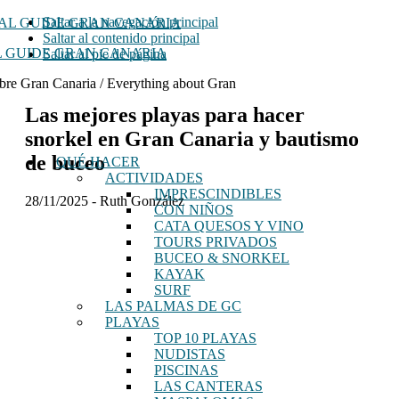
Saltar a la navegación principal
Saltar al contenido principal
 GUIDE GRAN CANARIA
Saltar al pie de página
bre Gran Canaria / Everything about Gran
Las mejores playas para hacer
snorkel en Gran Canaria y bautismo
de buceo
QUÉ HACER
ACTIVIDADES
IMPRESCINDIBLES
28/11/2025
-
Ruth González
CON NIÑOS
CATA QUESOS Y VINO
TOURS PRIVADOS
BUCEO & SNORKEL
KAYAK
SURF
LAS PALMAS DE GC
PLAYAS
TOP 10 PLAYAS
NUDISTAS
PISCINAS
LAS CANTERAS