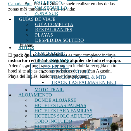
VALLESECO
Canaria aquí
. Esta actividad se suele realizar en dos de las
VALSEQUILLO
zonas más tranquilas y ricas en vida:
ZONA SUR
Reserva Marina de El Cabrón (Arinaga):
GUÍAS DE VIAJE
Considerada una de las mejores zonas de inmersión de
GUÍA COMPLETA
Europa.
RESTAURANTES
Playa de Amadores:
Ideal para principiantes por sus
PLAYAS
aguas calmas si las condiciones en el este no son
DESPEDIDA SOLTERO
buenas.
RUTAS
SENDERISMO
El
pack que te recomendamos
es muy completo: incluye
instructor certificado, seguro y alquiler de todo el equipo
.
TRAIL RUNNING
Además, un puntazo es que suelen incluir la recogida en tu
RUTAS EN BICI
hotel si te alojas en zonas turísticas del sur (San Agustín,
TRACKS ENDURO
Playa del Inglés, Meloneras o Maspalomas).
TRACKS GRAVEL & MTB
TRACK LAS PALMAS EN BICI
MOTO TRAIL
ALOJAMIENTO
DÓNDE ALOJARSE
HOTELES LAS PALMAS
HOTELES PARA FAMILIAS
HOTELES SOLO ADULTOS
TODO INCLUIDO
HOTELES 5 ESTRELLAS