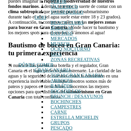
puedes imaginar la
riqueza y biodiversidad de nuestros
TEROR
fondos marinos
. Además, tenemos la suerte de contar con un
VALLESECO
clima subtropical
que permite practicar submarinismo
VALSEQUILLO
durante todo el año (el agua suele estar entre 18 y 23 grados).
OCIO
A continuación, te contamos cuáles son las
mejores zonas
BEACH CLUBS
para bucear en Gran Canaria
, dónde hacer tu bautismo y
BODEGAS
los mejores
spots
para el snorkel. ¡Vámonos al agua!
DAY PASS
MERCADOS
Bautismo de buceo en Gran Canaria:
MUSEOS
OCIO NOCTURNO
tu primera experiencia
SPAS
ZONAS RECREATIVAS
DÓNDE COMER
Si nunca te has puesto una botella y el regulador, Gran
GRAN CANARIA
Canaria es el lugar perfecto para estrenarte. La claridad de las
TOP 10 GRAN CANARIA
aguas y la seguridad de nuestras costas lo convierten en una
ARROCES
experiencia inolvidable. Aunque nosotros somos más de
BARATOS
pateos y papeos en tierra firme, conocemos las mejores
BOCADILLOS
opciones para que disfrutes del
submarinismo en Gran
BRUNCH / DESAYUNOS
Canaria
con total confianza.
BOCHINCHES
CAMPESTRES
CARNE
ESTRELLA MICHELIN
GRUPOS
PESCADO