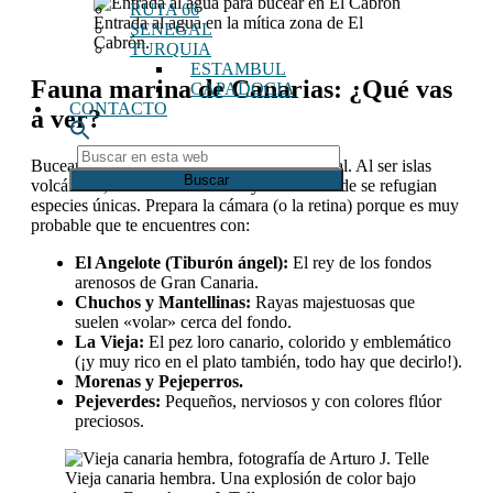
RUTA 66
Entrada al agua en la mítica zona de El
SENEGAL
Cabrón.
TURQUIA
ESTAMBUL
Fauna marina de Canarias: ¿Qué vas
CAPADOCIA
CONTACTO
a ver?
Buscar
Bucear aquí es como entrar en un documental. Al ser islas
en
volcánicas, abundan las cuevas y veriles donde se refugian
esta
especies únicas. Prepara la cámara (o la retina) porque es muy
web
probable que te encuentres con:
El Angelote (Tiburón ángel):
El rey de los fondos
arenosos de Gran Canaria.
Chuchos y Mantellinas:
Rayas majestuosas que
suelen «volar» cerca del fondo.
La Vieja:
El pez loro canario, colorido y emblemático
(¡y muy rico en el plato también, todo hay que decirlo!).
Morenas y Pejeperros.
Pejeverdes:
Pequeños, nerviosos y con colores flúor
preciosos.
Vieja canaria hembra. Una explosión de color bajo