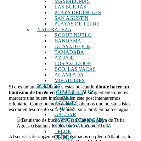
MASPALOMAS
LAS BURRAS
PLAYA DEL INGLÉS
SAN AGUSTÍN
PLAYAS DE TELDE
NATURALEZA
ROQUE NUBLO
BANDAMA
GUAYADEQUE
TAMADABA
AZUAJE
LOS AZULEJOS
BCO. LAS VACAS
ACAMPADA
MIRADORES
PUEBLOS
Si eres un amante del mar y estás buscando
dónde hacer un
TOP 10 PUEBLOS
bautismo de buceo en
Gran Canaria
o simplemente quieres
AGAETE
marcarte una buena inmersión, en este post intentaremos
AGÜIMES
orientarte. Como buenos canarios, sabemos que nuestras islas
ARUCAS
esconden tesoros no solo en tierra, sino también bajo el agua.
GÁLDAR
PUERTO DE MOGÁN
Aguas cristalinas ideales para el buceo en Tufia.
SANTA MARÍA DE GUÍA
TELDE
Al ser islas de origen volcánico situadas en pleno Atlántico, te
TEJEDA