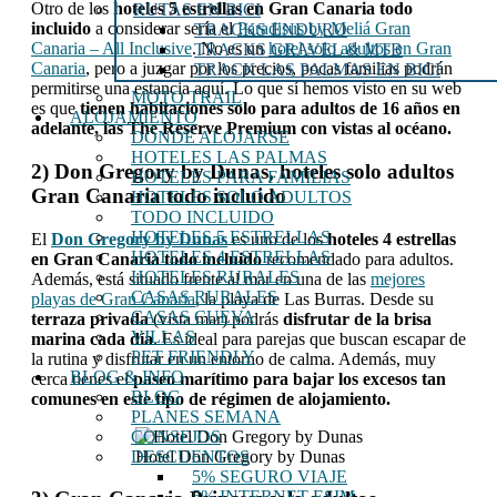
Otro de los
hoteles 5 estrellas en Gran Canaria todo
RUTAS EN BICI
incluido
a considerar sería el
Paradisus by Meliá Gran
TRACKS ENDURO
Canaria – All Inclusive
. No es un
hotel solo adultos en Gran
TRACKS GRAVEL & MTB
Canaria
, pero a juzgar por los precios, pocas familias podrán
TRACK LAS PALMAS EN BICI
permitirse una estancia aquí. Lo que sí hemos visto en su web
MOTO TRAIL
es que
tienen habitaciones solo para adultos de 16 años en
ALOJAMIENTO
adelante, las The Reserve Premium con vistas al océano.
DÓNDE ALOJARSE
HOTELES LAS PALMAS
2) Don Gregory by Dunas, hoteles solo adultos
HOTELES PARA FAMILIAS
Gran Canaria todo incluido
HOTELES SOLO ADULTOS
TODO INCLUIDO
HOTELES 5 ESTRELLAS
El
Don Gregory by Dunas
es uno de los
hoteles 4 estrellas
HOTELES 4 ESTRELLAS
en Gran Canaria todo incluido
recomendado para adultos.
HOTELES RURALES
Además, está situado frente al mar en una de las
mejores
CASAS RURALES
playas de Gran Canaria
, la playa de Las Burras. Desde su
CASAS CUEVA
terraza privada
(vista mar) podrás
disfrutar de la brisa
VILLAS
marina cada día
. Es ideal para parejas que buscan escapar de
PET FRIENDLY
la rutina y disfrutar en un entorno de calma. Además, muy
BLOG & INFO
cerca tienes el
paseo marítimo para bajar los excesos tan
BLOG
comunes en este tipo de régimen de alojamiento.
PLANES SEMANA
CONSEJOS
Hotel Don Gregory by Dunas
DESCUENTOS
5% SEGURO VIAJE
5% INTERNET ESIM