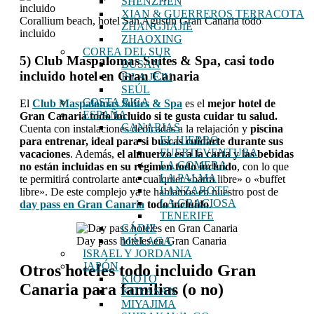
SHENZHEN
XIAN & GUERREROS TERRACOTA
Corallium beach, hotel San Agustín Gran Canaria todo
ZHANGJIAJIE
incluido
ZHAOXING
COREA DEL SUR
5) Club Maspalomas Suites & Spa, casi todo
BUSAN
incluido hotel en Gran Canaria
ISLA JEJU
SEÚL
COSTA RICA
El
Club Maspalomas Suites & Spa
es el
mejor hotel de
ESPAÑA
Gran Canaria todo incluido si te gusta cuidar tu salud.
CANARIAS
Cuenta con instalaciones dedicadas a la relajación y
piscina
EL HIERRO
para entrenar, ideal para si buscas cuidarte durante sus
FUERTEVENTURA
vacaciones
. Además,
el almuerzo es a la carta y las bebidas
LA GOMERA
no están incluidas en su régimen todo incluido
, con lo que
LA PALMA
te permitirá controlarte ante cualquier «barra libre» o «buffet
LANZAROTE
libre». De este complejo ya te hablamos en nuestro post de
LA GRACIOSA
day pass en Gran Canaria
todo incluido
.
TENERIFE
CÁDIZ
Day pass hoteles en Gran Canaria
MÁLAGA
ISRAEL Y JORDANIA
JAPÓN
Otros hoteles todo incluido Gran
KIOTO
Canaria para familias (o no)
KOYASAN
MIYAJIMA