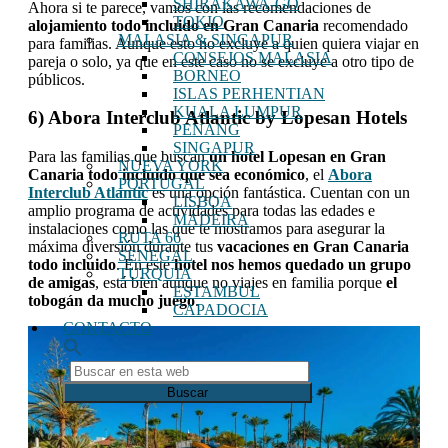
SHIRAKAWA-GO
Ahora si te parece, vamos con las recomendaciones de
TOKIO
alojamiento todo incluido en Gran Canaria
recomendado
MALASIA & SINGAPUR
para familias. Aunque esto no excluye a quien quiera viajar en
CONSEJOS MALASIA
pareja o solo, ya que en este caso no se excluye a otro tipo de
BORNEO
públicos.
ISLAS PERHENTIAN
KUALA LUMPUR
6) Abora Interclub Atlantic by Lopesan Hotels
PENANG
SINGAPUR
Para las familias que buscan
un hotel Lopesan en Gran
NUEVA YORK
Canaria todo incluido que sea económico
, el
Abora
PORTUGAL
Interclub Atlantic
es una opción fantástica. Cuentan con un
LISBOA
amplio programa de actividades para todas las edades e
MADEIRA
instalaciones como las que te mostramos para asegurar la
RUTA 66
máxima diversión durante tus
vacaciones en Gran Canaria
SENEGAL
todo incluido
. En este
hotel nos hemos quedado un grupo
TURQUIA
de amigas
, está bien aunque no viajes en familia porque
el
ESTAMBUL
tobogán da mucho juego
.
CAPADOCIA
CONTACTO
Buscar
en
esta
web