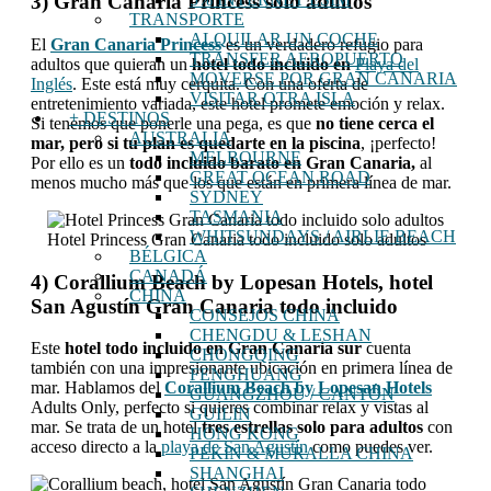
3) Gran Canaria Princess solo adultos
TRANSPORTE
ALQUILAR UN COCHE
El
Gran Canaria Princess
es un verdadero refugio para
TRANSFER AEROPUERTO
adultos que quieran un
hotel todo incluido en
Playa del
MOVERSE POR GRAN CANARIA
Inglés
. Este está muy cerquita. Con una oferta de
VISITAR OTRA ISLA
entretenimiento variada, este hotel promete emoción y relax.
+ DESTINOS
Si tenemos que ponerle una pega, es que
no tiene cerca el
AUSTRALIA
mar, pero si tu plan es quedarte en la piscina
, ¡perfecto!
MELBOURNE
Por ello es un
todo incluido barato en Gran Canaria,
al
GREAT OCEAN ROAD
menos mucho más que los que están en primera línea de mar.
SYDNEY
TASMANIA
WHITSUNDAYS / AIRLIE BEACH
Hotel Princess Gran Canaria todo incluido solo adultos
BÉLGICA
CANADÁ
4) Corallium Beach by Lopesan Hotels, hotel
CHINA
San Agustín Gran Canaria todo incluido
CONSEJOS CHINA
CHENGDU & LESHAN
Este
hotel todo incluido en Gran Canaria sur
cuenta
CHONGQING
también con una impresionante ubicación en primera línea de
FENGHUANG
mar. Hablamos del
Corallium Beach by Lopesan Hotels
GUANGZHOU / CANTÓN
Adults Only, perfecto si quieres combinar relax y vistas al
GUILIN
mar. Se trata de un hotel
tres estrellas solo para adultos
con
HONG KONG
acceso directo a la
playa de San Agustín
como puedes ver.
PEKIN & MURALLA CHINA
SHANGHAI