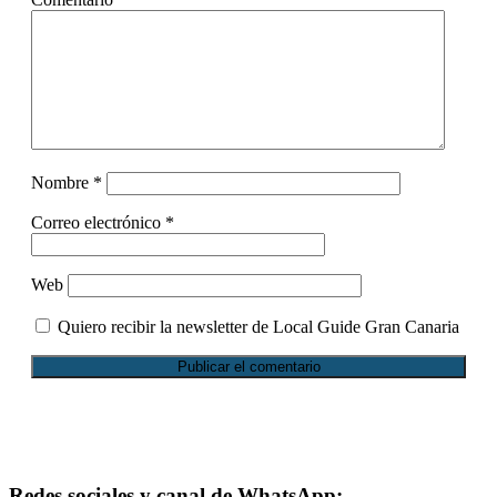
Nombre
*
Correo electrónico
*
Web
Quiero recibir la newsletter de Local Guide Gran Canaria
Footer
Redes sociales y canal de WhatsApp: