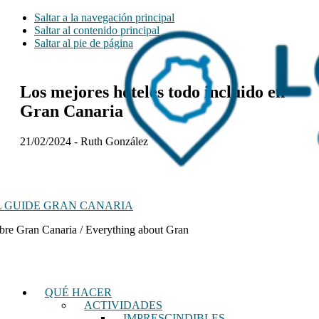
Saltar a la navegación principal
Saltar al contenido principal
Saltar al pie de página
Los mejores hoteles todo incluido en
Gran Canaria
21/02/2024
-
Ruth González
 GUIDE GRAN CANARIA
bre Gran Canaria / Everything about Gran
QUÉ HACER
ACTIVIDADES
IMPRESCINDIBLES