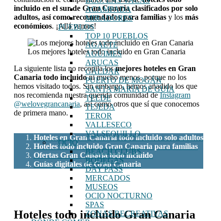
BCO. LAS VACAS
incluido en el sur de Gran Canaria
clasificados por solo
ACAMPADA
adultos, así como recomendados para familias
y los
más
MIRADORES
económicos
. ¡Allá vamos!
PUEBLOS
TOP 10 PUEBLOS
AGAETE
Los mejores hoteles todo incluido en Gran Canaria
AGÜIMES
ARUCAS
La siguiente lista no recopila los
mejores hoteles en Gran
GÁLDAR
Canaria todo incluido
ni mucho menos, porque no los
PUERTO DE MOGÁN
hemos visitado todos. Sin embargo, hemos añadido los que
SANTA MARÍA DE GUÍA
nos recomienda nuestra querida comunidad de
Instagram
TELDE
@welovegrancanaria
, así como otros que sí que conocemos
TEJEDA
de primera mano.
TEROR
VALLESECO
VALSEQUILLO
Hoteles en Gran Canaria todo incluido solo adultos
OCIO
Hoteles todo incluido Gran Canaria para familias
BEACH CLUBS
Ofertas Gran Canaria todo incluido
BODEGAS
Guías digitales de Gran Canaria
DAY PASS
MERCADOS
MUSEOS
OCIO NOCTURNO
SPAS
Hoteles todo incluido Gran Canaria
ZONAS RECREATIVAS