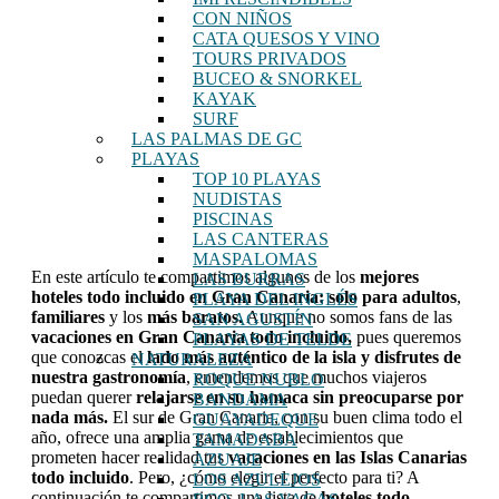
CON NIÑOS
CATA QUESOS Y VINO
TOURS PRIVADOS
BUCEO & SNORKEL
KAYAK
SURF
LAS PALMAS DE GC
PLAYAS
TOP 10 PLAYAS
NUDISTAS
PISCINAS
LAS CANTERAS
MASPALOMAS
En este artículo te compartimos algunos de los
mejores
LAS BURRAS
hoteles todo incluido en Gran Canaria: solo para adultos
,
PLAYA DEL INGLÉS
familiares
y los
más baratos.
Aunque no somos fans de las
SAN AGUSTÍN
vacaciones en Gran Canaria todo incluido,
pues queremos
PLAYAS DE TELDE
que conozcas el
lado más auténtico de la isla y disfrutes de
NATURALEZA
nuestra gastronomía
, entendemos que muchos viajeros
ROQUE NUBLO
puedan querer
relajarse en su hamaca sin preocuparse por
BANDAMA
nada más.
El sur de Gran Canaria, con su buen clima todo el
GUAYADEQUE
año, ofrece una amplia gama de establecimientos que
TAMADABA
prometen hacer realidad tus
vacaciones en las Islas Canarias
AZUAJE
todo incluido
. Pero, ¿cómo elegir el perfecto para ti? A
LOS AZULEJOS
continuación te compartimos una lista de
hoteles todo