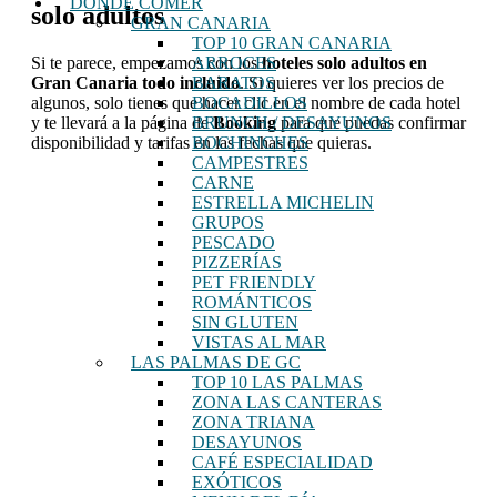
DÓNDE COMER
solo adultos
GRAN CANARIA
TOP 10 GRAN CANARIA
Si te parece, empezamos con los
hoteles solo adultos en
ARROCES
Gran Canaria todo incluido
. Si quieres ver los precios de
BARATOS
algunos, solo tienes que hacer clic en el nombre de cada hotel
BOCADILLOS
y te llevará a la página de
Booking
para que puedas confirmar
BRUNCH / DESAYUNOS
disponibilidad y tarifas en las fechas que quieras.
BOCHINCHES
CAMPESTRES
CARNE
ESTRELLA MICHELIN
GRUPOS
PESCADO
PIZZERÍAS
PET FRIENDLY
ROMÁNTICOS
SIN GLUTEN
VISTAS AL MAR
LAS PALMAS DE GC
TOP 10 LAS PALMAS
ZONA LAS CANTERAS
ZONA TRIANA
DESAYUNOS
CAFÉ ESPECIALIDAD
EXÓTICOS