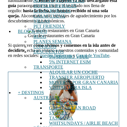
habitualmente.
Cientos de viajeros ya han descargado esta
HOTELES 4 ESTRELLAS
guía
para organizar su viaje y el resultado nos llena de
HOTELES RURALES
orgullo:
hasta la fecha, no hemos recibido ni una sola
CASAS RURALES
queja.
Al contrario, solo mensajes de agradecimiento por los
CASAS CUEVA
descubrimientos gastronómicos.
VILLAS
PET FRIENDLY
BLOG & INFO
Guía de restaurantes en Gran Canaria
BLOG
PLANES SEMANA
Si quieres ver
cómo vivimos y comemos en la isla antes de
CONSEJOS
decidirte
, echa un vistazo a nuestros contenidos y comunidad
DESCUENTOS
en redes sociales:
nuestro Instagram
y
Canal de YouTube
.
5% SEGURO VIAJE
5% INTERNET ESIM
TRANSPORTE
ALQUILAR UN COCHE
TRANSFER AEROPUERTO
MOVERSE POR GRAN CANARIA
VISITAR OTRA ISLA
+ DESTINOS
AUSTRALIA
MELBOURNE
GREAT OCEAN ROAD
SYDNEY
TASMANIA
WHITSUNDAYS / AIRLIE BEACH