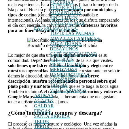
PIZZERÍAS
mala experiencia. Para evitarlo, hemos filtrado lo mejor de la
PET FRIENDLY
isla para ti. Nuestra guía está
organizada por municipios y
ROMÁNTICOS
tipos de cocina
(canaria, mediterránea/española e
SIN GLUTEN
internacional). Además, si eres de los que disfruta empezando
VISTAS AL MAR
el día con energía, te chivamos nuestras
cafeterías favoritas
LAS PALMAS DE GC
para un buen desayuno o bocadillo.
TOP 10 LAS PALMAS
ZONA LAS CANTERAS
ZONA TRIANA
Bocadillo de Calamares en La Buchúa
DESAYUNOS
CAFÉ ESPECIALIDAD
Lo mejor de que sea una
guía digital interactiva
es su
EXÓTICOS
comodidad. Dependiendo de la zona de la isla que visites,
MENU DEL DÍA
solo tienes que hacer clic en el municipio y elegir entre
MERIENDAS
nuestras sugerencias
. En cada ficha de restaurante no solo te
HAMBURGUESAS
damos la dirección, sino que incluimos
una breve
JAPONESES
descripción, nuestra recomendación personal sobre qué
TASCAS
plato pedir y una foto real
para que se te haga la boca agua.
VEGETARIANOS
También incluimos el
rango de precios, horarios y enlaces a
ARUCAS
Google Maps
. Es, sin duda, la herramienta que nos gustaría
AGAETE
tener a nosotros cuando viajamos.
GÁLDAR
FIRGAS
¿Cómo funciona la compra y descarga?
SANTA BRÍGIDA
TELDE
El proceso es rápido, seguro y ecológico. Una vez añadas la
TEROR