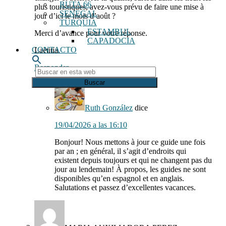
RUTA 66
plus touristiques, avez-vous prévu de faire une mise à
SENEGAL
jour d’ici le mois d’août ?
TURQUIA
ESTAMBUL
Merci d’avance pour votre réponse.
CAPADOCIA
CONTACTO
Laëtitia.
Responder
Buscar
en
esta
web
Ruth González
dice
19/04/2026 a las 16:10
Bonjour! Nous mettons à jour ce guide une fois
par an ; en général, il s’agit d’endroits qui
existent depuis toujours et qui ne changent pas du
jour au lendemain! À propos, les guides ne sont
disponibles qu’en espagnol et en anglais.
Salutations et passez d’excellentes vacances.