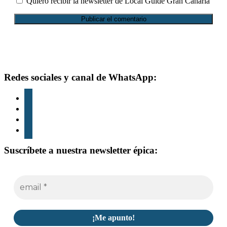
Quiero recibir la newsletter de Local Guide Gran Canaria
Footer
Redes sociales y canal de WhatsApp:
instagram
tiktok
youtube
whatsapp
Suscríbete a nuestra newsletter épica: