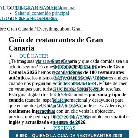
Saltar a la navegación principal
Saltar al contenido principal
 GUIDE GRAN CANARIA
Saltar al pie de página
bre Gran Canaria / Everything about Gran
Guía de restaurantes de Gran
Canaria
QUÉ HACER
¿Te imaginas viajar a Gran Canaria y que cada comida sea un
ACTIVIDADES
acierto seguro? En nuestra
Guía de Restaurantes de Gran
IMPRESCINDIBLES
Canaria 2026
hemos recopilado
más de 100 restaurantes
CON NIÑOS
auténticos
, los mismos que recomendamos a nuestros amigos
CATA QUESOS Y VINO
cuando nos preguntan «dónde comer bien». Olvídate de caer
TOURS PRIVADOS
en «trampas para turistas» o perder horas leyendo reseñas.
BUCEO & SNORKEL
Esta guía digital clasifica los restaurantes
por zona y tipo de
KAYAK
comida
(canaria, española, internacional y desayunos) para
SURF
que encuentres el sitio perfecto estés donde estés. Además, es
LAS PALMAS DE GC
totalmente interactiva
: con un clic verás la ubicación,
PLAYAS
precios, qué pedir y planes cercanos. Disponible en
español e
TOP 10 PLAYAS
inglés
y
actualizada en enero de 2026.
NUDISTAS
PISCINAS
LAS CANTERAS
6,99€ – QUIERO LA GUÍA DE RESTAURANTES 2026