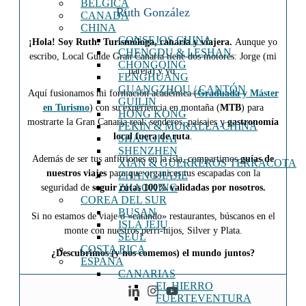
BÉLGICA
Ruth González
CANADÁ
CHINA
CONSEJOS CHINA
¡Hola! Soy Ruth: Turismóloga, canaria y viajera.
Aunque yo
CHENGDU & LESHAN
escribo, Local Guide Gran Canaria tiene dos motores: Jorge (mi
CHONGQING
pareja) y yo.
FENGHUANG
GUANGZHOU / CANTÓN
Aquí fusionamos mi formación académica (
Graduada y Máster
GUILIN
en Turismo
) con su experiencia en montaña (
MTB
) para
HONG KONG
mostrarte la Gran Canaria real: senderos, paisajes y
gastronomía
PEKIN & MURALLA CHINA
local fuera de ruta
.
SHANGHAI
SHENZHEN
Además de ser tus anfitriones en la isla, compartimos
guías de
XIAN & GUERREROS TERRACOTA
nuestros viajes
para que organices tus escapadas con la
ZHANGJIAJIE
ZHAOXING
seguridad de
seguir rutas 100% validadas por nosotros.
COREA DEL SUR
BUSAN
Si no estamos de viaje o «catando» restaurantes, búscanos en el
ISLA JEJU
monte con nuestros perri-hijos, Silver y Plata.
SEÚL
COSTA RICA
¿Descubrimos (y nos comemos) el mundo juntos?
ESPAÑA
CANARIAS
EL HIERRO
FUERTEVENTURA