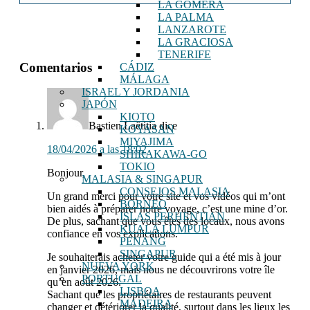
LA GOMERA
LA PALMA
LANZAROTE
LA GRACIOSA
Interacciones
TENERIFE
Comentarios
CÁDIZ
con
MÁLAGA
los
ISRAEL Y JORDANIA
JAPÓN
lectores
KIOTO
Bastien Laëtitia
dice
KOYASAN
MIYAJIMA
18/04/2026 a las 18:02
SHIRAKAWA-GO
TOKIO
Bonjour,
MALASIA & SINGAPUR
CONSEJOS MALASIA
Un grand merci pour votre site et vos vidéos qui m’ont
BORNEO
bien aidés à préparer notre voyage, c’est une mine d’or.
ISLAS PERHENTIAN
De plus, sachant que vous êtes des locaux, nous avons
KUALA LUMPUR
confiance en vos explications.
PENANG
SINGAPUR
Je souhaiterais acheter votre guide qui a été mis à jour
NUEVA YORK
en janvier 2026, mais nous ne découvrirons votre île
PORTUGAL
qu’en août 2026.
LISBOA
Sachant que les propriétaires de restaurants peuvent
MADEIRA
changer et détériorer la qualité, surtout dans les lieux les