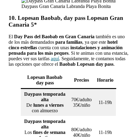
Daypass Gran Canaria Labranda Playa Bonita
10. Lopesan Baobab, day pass Lopesan Gran
Canaria 5*
El
Day Pass del Baobab en Gran Canaria
también es uno
de los más demandados
para familias
, ya que este
hotel
cinco estrellas
cuenta con unas
instalaciones y animación
pensada para los más peques
. Si te animas con una estancia,
puedes ver sus tarifas
aquí
. Seguidamente, te contamos todas
las opciones que ofrece el
Baobab Lopesan day pass
.
Lopesan Baobab
Precios
Horario
day pass
Daypass temporada
alta
70€/adulto
11-19h
De
lunes a viernes
35€/niño
con almuerzo
Daypass temporada
alta
80€/adulto
Los
fines de semana
11-19h
40€/niño