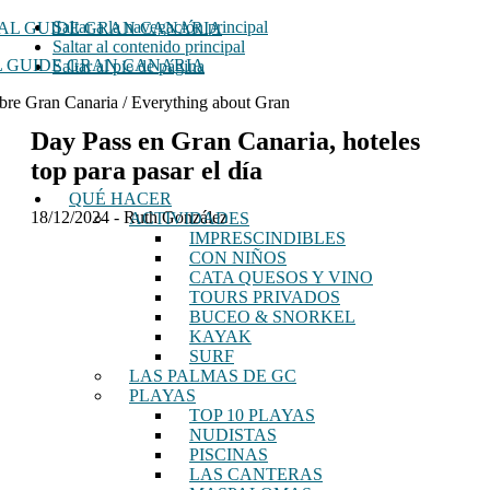
Saltar a la navegación principal
Saltar al contenido principal
 GUIDE GRAN CANARIA
Saltar al pie de página
bre Gran Canaria / Everything about Gran
Day Pass en Gran Canaria, hoteles
top para pasar el día
QUÉ HACER
18/12/2024
-
Ruth González
ACTIVIDADES
IMPRESCINDIBLES
CON NIÑOS
CATA QUESOS Y VINO
TOURS PRIVADOS
BUCEO & SNORKEL
KAYAK
SURF
LAS PALMAS DE GC
PLAYAS
TOP 10 PLAYAS
NUDISTAS
PISCINAS
LAS CANTERAS