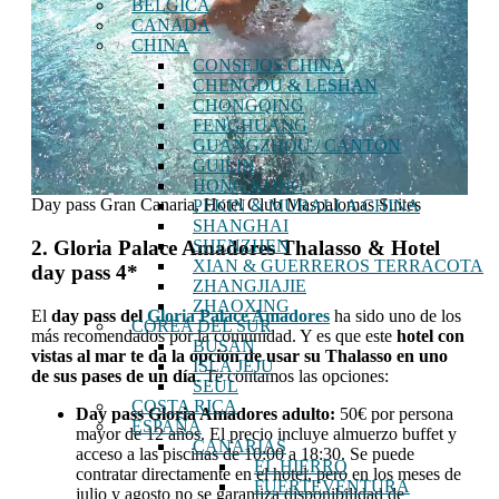
BÉLGICA
CANADÁ
CHINA
CONSEJOS CHINA
CHENGDU & LESHAN
CHONGQING
FENGHUANG
GUANGZHOU / CANTÓN
GUILIN
HONG KONG
Day pass Gran Canaria, Hotel Club Maspalomas Suites
PEKIN & MURALLA CHINA
SHANGHAI
2. Gloria Palace Amadores Thalasso & Hotel
SHENZHEN
XIAN & GUERREROS TERRACOTA
day pass 4*
ZHANGJIAJIE
ZHAOXING
El
day pass del
Gloria Palace Amadores
ha sido uno de los
COREA DEL SUR
más recomendados por la comunidad. Y es que este
hotel con
BUSAN
vistas al mar te da la opción de usar su Thalasso en uno
ISLA JEJU
de sus pases de un día
. Te contamos las opciones:
SEÚL
COSTA RICA
Day pass Gloria Amadores adulto:
50€ por persona
ESPAÑA
mayor de 12 años. El precio incluye almuerzo buffet y
CANARIAS
acceso a las piscinas de 10:00 a 18:30. Se puede
EL HIERRO
contratar directamente en el hotel, pero en los meses de
FUERTEVENTURA
julio y agosto no se garantiza disponibilidad de