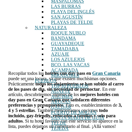
MASPALOMAS
LAS BURRAS
PLAYA DEL INGLÉS
SAN AGUSTÍN
PLAYAS DE TELDE
NATURALEZA
ROQUE NUBLO
BANDAMA
GUAYADEQUE
TAMADABA
AZUAJE
LOS AZULEJOS
BCO. LAS VACAS
ACAMPADA
Recopilar todos los
hoteles con day pass en
Gran Canaria
MIRADORES
puede ser una locura, ya que existen muchísimas opciones.
PUEBLOS
Prácticamente
todos los alojamientos se han subido al carro
TOP 10 PUEBLOS
de los pases de día, sin necesidad de pernoctar
. En este
AGAETE
artículo, descubriremos algunos de los
mejores hoteles con
AGÜIMES
day pass en Gran Canaria que satisfacen diferentes
ARUCAS
preferencias y presupuestos
. Esto es, establecimientos de
3,
GÁLDAR
4 y 5 estrellas
. También mencionamos opciones
todo
PUERTO DE MOGÁN
incluido, gay-friendly, enfocados a familias y solo para
SANTA MARÍA DE GUÍA
adultos
. Si tu hotel favorito con este servicio no aparece en la
TELDE
lista, puedes dejarnos un comentario al final. ¡Allá vamos!
TEJEDA