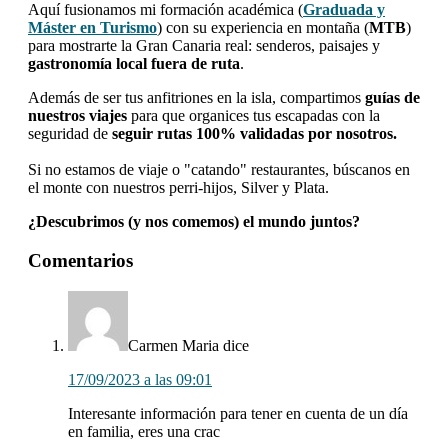
Aquí fusionamos mi formación académica (
Graduada y
Máster en Turismo
) con su experiencia en montaña (
MTB
)
para mostrarte la Gran Canaria real: senderos, paisajes y
gastronomía local fuera de ruta
.
Además de ser tus anfitriones en la isla, compartimos
guías de
nuestros viajes
para que organices tus escapadas con la
seguridad de
seguir rutas 100% validadas por nosotros.
Si no estamos de viaje o "catando" restaurantes, búscanos en
el monte con nuestros perri-hijos, Silver y Plata.
¿Descubrimos (y nos comemos) el mundo juntos?
Interacciones
Comentarios
con
los
lectores
Carmen Maria
dice
17/09/2023 a las 09:01
Interesante información para tener en cuenta de un día
en familia, eres una crac