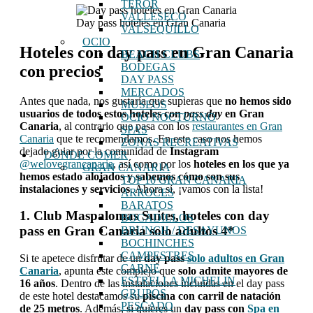
TEROR
VALLESECO
Day pass hoteles en Gran Canaria
VALSEQUILLO
OCIO
Hoteles con day pass en Gran Canaria
BEACH CLUBS
BODEGAS
con precios
DAY PASS
MERCADOS
Antes que nada, nos gustaría que supieras que
no hemos sido
MUSEOS
usuarios de todos estos hoteles con
pass day
en Gran
OCIO NOCTURNO
Canaria
, al contrario que pasa con los
restaurantes en Gran
SPAS
Canaria
que te recomendamos. En este caso nos hemos
ZONAS RECREATIVAS
dejado guiar por la comunidad de
Instagram
DÓNDE COMER
@welovegrancanaria
, así como por los
hoteles en los que ya
GRAN CANARIA
hemos estado alojados y sabemos cómo son sus
TOP 10 GRAN CANARIA
instalaciones y servicios
. Ahora sí, ¡vamos con la lista!
ARROCES
BARATOS
1. Club Maspalomas Suites, hoteles con day
BOCADILLOS
pass en Gran Canaria solo adultos 4*
BRUNCH / DESAYUNOS
BOCHINCHES
CAMPESTRES
Si te apetece disfrutar de un
day pass
solo adultos en Gran
CARNE
Canaria
, apunta este complejo que
solo admite mayores de
ESTRELLA MICHELIN
16 años
. Dentro de las instalaciones incluidas en el day pass
GRUPOS
de este hotel destacamos su
piscina con carril de natación
PESCADO
de 25 metros
. Además, si quieres un
day pass con
Spa en