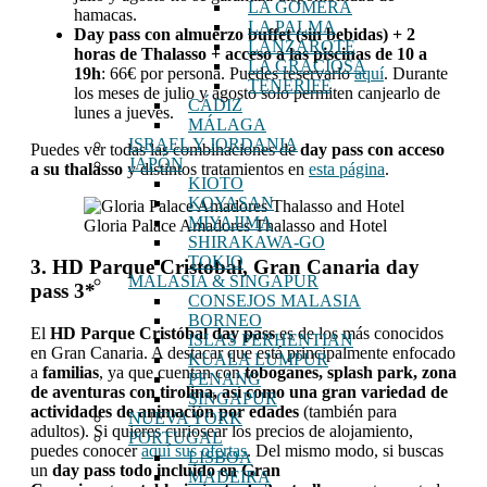
LA GOMERA
hamacas.
LA PALMA
Day pass con almuerzo buffet (sin bebidas) + 2
LANZAROTE
horas de Thalasso + acceso a las piscinas de 10 a
LA GRACIOSA
19h
: 66€ por persona. Puedes reservarlo
aquí
. Durante
TENERIFE
los meses de julio y agosto solo permiten canjearlo de
CÁDIZ
lunes a jueves.
MÁLAGA
ISRAEL Y JORDANIA
Puedes ver todas las combinaciones de
day pass con acceso
JAPÓN
a su thalasso
y distintos tratamientos en
esta página
.
KIOTO
KOYASAN
MIYAJIMA
Gloria Palace Amadores Thalasso and Hotel
SHIRAKAWA-GO
TOKIO
3. HD Parque Cristobal, Gran Canaria day
MALASIA & SINGAPUR
pass 3*
CONSEJOS MALASIA
BORNEO
El
HD Parque Cristóbal day pass
es de los más conocidos
ISLAS PERHENTIAN
en Gran Canaria. A destacar que está principalmente enfocado
KUALA LUMPUR
a
familias
, ya que cuentan con
toboganes, splash park, zona
PENANG
de aventuras con tirolina, así como una gran variedad de
SINGAPUR
actividades de animación por edades
(también para
NUEVA YORK
adultos). Si quieres curiosear los precios de alojamiento,
PORTUGAL
puedes conocer
aquí sus ofertas
. Del mismo modo, si buscas
LISBOA
un
day pass todo incluido en Gran
MADEIRA