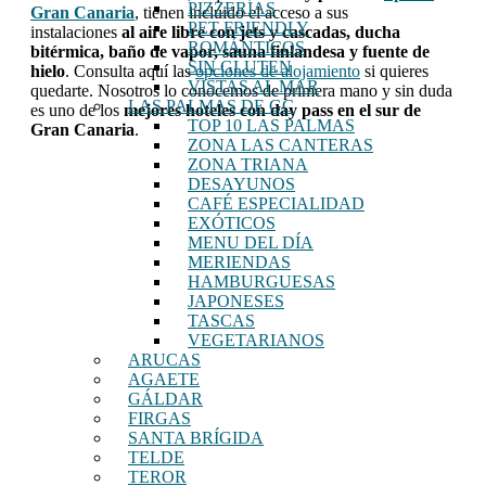
PIZZERÍAS
Gran Canaria
, tienen incluido el acceso a sus
PET FRIENDLY
instalaciones
al aire libre con jets y cascadas, ducha
ROMÁNTICOS
bitérmica, baño de vapor, sauna finlandesa y fuente de
SIN GLUTEN
hielo
. Consulta aquí las
opciones de alojamiento
si quieres
VISTAS AL MAR
quedarte. Nosotros lo conocemos de primera mano y sin duda
LAS PALMAS DE GC
es uno de los
mejores hoteles con day pass en el sur de
TOP 10 LAS PALMAS
Gran Canaria
.
ZONA LAS CANTERAS
ZONA TRIANA
DESAYUNOS
CAFÉ ESPECIALIDAD
EXÓTICOS
MENU DEL DÍA
MERIENDAS
HAMBURGUESAS
JAPONESES
TASCAS
VEGETARIANOS
ARUCAS
AGAETE
GÁLDAR
FIRGAS
SANTA BRÍGIDA
TELDE
TEROR