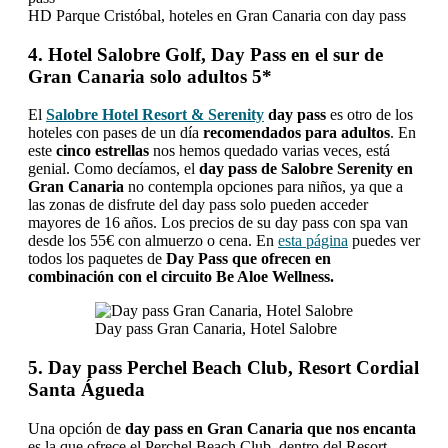
HD Parque Cristóbal, hoteles en Gran Canaria con day pass
4. Hotel Salobre Golf, Day Pass en el sur de
Gran Canaria solo adultos 5*
El
Salobre Hotel Resort & Serenity
day pass
es otro de los
hoteles con pases de un día
recomendados para adultos
. En
este
cinco estrellas
nos hemos quedado varias veces, está
genial. Como decíamos, el
day pass de Salobre Serenity en
Gran Canaria
no contempla opciones para niños, ya que a
las zonas de disfrute del day pass solo pueden acceder
mayores de 16 años. Los precios de su day pass con spa van
desde los 55€ con almuerzo o cena. En
esta página
puedes ver
todos los paquetes de
Day Pass que ofrecen en
combinación con el circuito Be Aloe Wellness.
Day pass Gran Canaria, Hotel Salobre
5. Day pass Perchel Beach Club, Resort Cordial
Santa Águeda
Una opción de
day pass en Gran Canaria que nos encanta
es la que ofrece el Perchel Beach Club, dentro del Resort