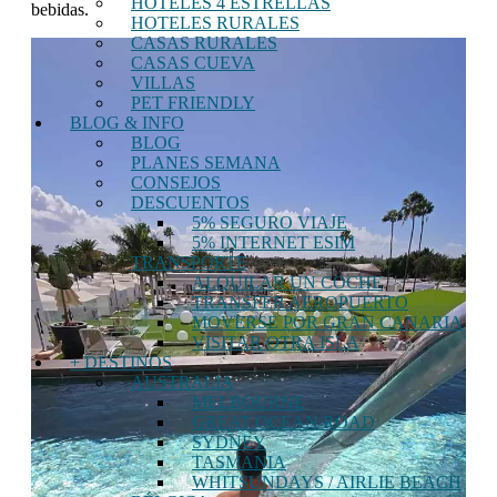
HOTELES 4 ESTRELLAS
bebidas.
HOTELES RURALES
CASAS RURALES
CASAS CUEVA
VILLAS
PET FRIENDLY
BLOG & INFO
BLOG
PLANES SEMANA
CONSEJOS
DESCUENTOS
5% SEGURO VIAJE
5% INTERNET ESIM
TRANSPORTE
ALQUILAR UN COCHE
TRANSFER AEROPUERTO
MOVERSE POR GRAN CANARIA
VISITAR OTRA ISLA
+ DESTINOS
AUSTRALIA
MELBOURNE
GREAT OCEAN ROAD
SYDNEY
TASMANIA
WHITSUNDAYS / AIRLIE BEACH