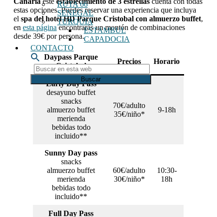
Canaria
este
establecimiento de 3 estrellas
cuenta con todas
RUTA 66
estas opciones. Puedes reservar una experiencia que incluya
SENEGAL
el
spa del hotel HD Parque Cristobal con almuerzo buffet
,
TURQUIA
en
esta página
encontrarás un montón de combinaciones
ESTAMBUL
desde 39€ por persona.
CAPADOCIA
CONTACTO
Daypass Parque
Precios
Horario
Cristobal
Buscar
en
Early Day Pass
esta
desayuno buffet
web
snacks
70€/adulto
almuerzo buffet
9-18h
35€/niño*
merienda
bebidas todo
incluido**
Sunny Day pass
snacks
almuerzo buffet
60€/adulto
10:30-
merienda
30€/niño*
18h
bebidas todo
incluido**
Full Day Pass