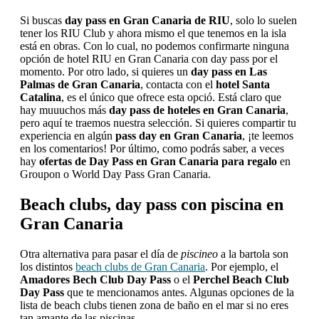
Si buscas
day pass en Gran Canaria de RIU
, solo lo suelen
tener los RIU Club y ahora mismo el que tenemos en la isla
está en obras. Con lo cual, no podemos confirmarte ninguna
opción de hotel RIU en Gran Canaria con day pass por el
momento. Por otro lado, si quieres un
day pass en Las
Palmas de Gran Canaria
, contacta con el
hotel Santa
Catalina
, es el único que ofrece esta opció. Está claro que
hay muuuchos más
day pass de hoteles en Gran Canaria
,
pero aquí te traemos nuestra selección. Si quieres compartir tu
experiencia en algún
pass day en Gran Canaria
, ¡te leemos
en los comentarios! Por último, como podrás saber, a veces
hay
ofertas de Day Pass en Gran Canaria para regalo
en
Groupon o World Day Pass Gran Canaria.
Beach clubs, day pass con piscina en
Gran Canaria
Otra alternativa para pasar el día de
piscineo
a la bartola son
los distintos
beach clubs de Gran Canaria
. Por ejemplo, el
Amadores Bech Club Day Pass
o el
Perchel Beach Club
Day Pass
que te mencionamos antes. Algunas opciones de la
lista de beach clubs tienen zona de baño en el mar si no eres
tan amante de las piscinas.