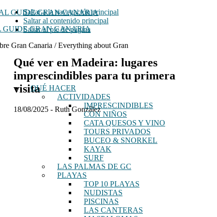
Saltar a la navegación principal
Saltar al contenido principal
 GUIDE GRAN CANARIA
Saltar al pie de página
bre Gran Canaria / Everything about Gran
Qué ver en Madeira: lugares
imprescindibles para tu primera
visita
QUÉ HACER
ACTIVIDADES
IMPRESCINDIBLES
18/08/2025
-
Ruth González
CON NIÑOS
CATA QUESOS Y VINO
TOURS PRIVADOS
BUCEO & SNORKEL
KAYAK
SURF
LAS PALMAS DE GC
PLAYAS
TOP 10 PLAYAS
NUDISTAS
PISCINAS
LAS CANTERAS