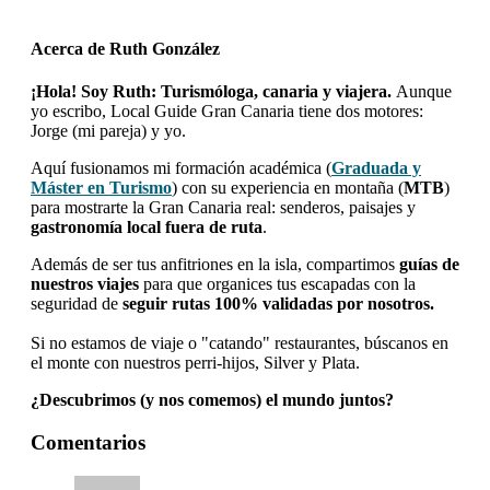
Acerca de
Ruth González
¡Hola! Soy Ruth: Turismóloga, canaria y viajera.
Aunque
yo escribo, Local Guide Gran Canaria tiene dos motores:
Jorge (mi pareja) y yo.
Aquí fusionamos mi formación académica (
Graduada y
Máster en Turismo
) con su experiencia en montaña (
MTB
)
para mostrarte la Gran Canaria real: senderos, paisajes y
gastronomía local fuera de ruta
.
Además de ser tus anfitriones en la isla, compartimos
guías de
nuestros viajes
para que organices tus escapadas con la
seguridad de
seguir rutas 100% validadas por nosotros.
Si no estamos de viaje o "catando" restaurantes, búscanos en
el monte con nuestros perri-hijos, Silver y Plata.
¿Descubrimos (y nos comemos) el mundo juntos?
Interacciones
Comentarios
con