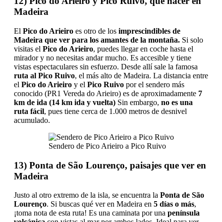
12) Pico do Arieiro y Pico Ruivo, que hacer en
Madeira
El
Pico do Arieiro
es otro de los
imprescindibles de
Madeira que ver para los amantes de la montaña.
Si solo
visitas el
Pico do Arieiro
, puedes llegar en coche hasta el
mirador y no necesitas andar mucho. Es accesible y tiene
vistas espectaculares sin esfuerzo. Desde allí sale la famosa
ruta al Pico Ruivo
, el más alto de Madeira. La distancia entre
el
Pico do Arieiro
y el
Pico Ruivo
por el sendero más
conocido (PR1 Vereda do Arieiro) es de aproximadamente
7
km de ida (14 km ida y vuelta)
Sin embargo,
no es una
ruta fácil
, pues tiene cerca de 1.000 metros de desnivel
acumulado.
Sendero de Pico Arieiro a Pico Ruivo
13) Ponta de São Lourenço, paisajes que ver en
Madeira
Justo al otro extremo de la isla, se encuentra la
Ponta de São
Lourenço
. Si buscas qué ver en Madeira en
5 días o más
,
¡toma nota de esta ruta! Es una caminata por una
península
volcánica
con vistas al mar por ambos lados. Ideal para ver