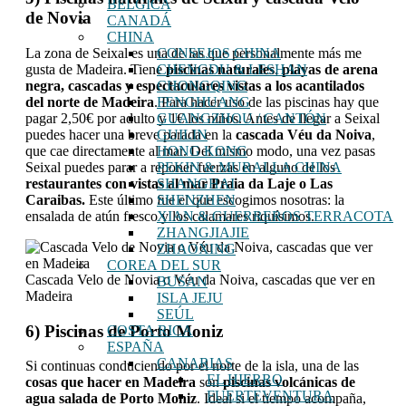
BÉLGICA
de Novia
CANADÁ
CHINA
La zona de Seixal es una de las que personalmente más me
CONSEJOS CHINA
gusta de Madeira. Tiene
piscinas naturales
,
playas de arena
CHENGDU & LESHAN
negra, cascadas y espectaculares vistas a los acantilados
CHONGQING
del norte de Madeira
. Para hacer uso de las piscinas hay que
FENGHUANG
pagar 2,50€ por adulto y 1€ los niños. Antes de llegar a Seixal
GUANGZHOU / CANTÓN
puedes hacer una breve parada en la
cascada Véu da Noiva
,
GUILIN
que cae directamente al mar. Del mismo modo, una vez pasas
HONG KONG
Seixal puedes parar a reponer fuerzas en alguno de los
PEKIN & MURALLA CHINA
restaurantes con vistas al mar Praia da Laje o Las
SHANGHAI
Caraibas.
Este último fue el que escogimos nosotras: la
SHENZHEN
ensalada de atún fresco y los calamares riquísimos.
XIAN & GUERREROS TERRACOTA
ZHANGJIAJIE
ZHAOXING
COREA DEL SUR
Cascada Velo de Novia o Véu da Noiva, cascadas que ver en
BUSAN
Madeira
ISLA JEJU
SEÚL
6) Piscinas de Porto Moniz
COSTA RICA
ESPAÑA
CANARIAS
Si continuas conduciendo por el norte de la isla, una de las
EL HIERRO
cosas que hacer en Madeira
son
piscinas volcánicas de
FUERTEVENTURA
agua salada de Porto Moniz
. Ideal si el tiempo acompaña,