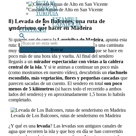
RUTA 66
SENEGAL
Cascada Aguas de Alto en San Vicente
TURQUIA
ESTAMBUL
8) Levada de los Balcones, una ruta de
CAPADOCIA
senderismo que hacer en Madeira
CONTACTO
Si quieres ver de cerca la
Laurisilva de Madeira
, apunta esta
Buscar
ruta:
Levada dos Balcões (Los Balcones)
. Es una caminata
en
muy sencilla, perfecta para todos los niveles, que se hace en
esta
poco más de una hora ida y vuelta. Al final del sendero
web
llegarás a un
mirador espectacular con vistas a la caldera
central de la isla
. Y si te animas a continuar un poco más
(como mostramos en nuestro vídeo), descubrirás un
riachuelo
escondido, más vegetación, flores y pequeñas cascadas
que
parecen sacadas de un cuento. El sendero en total
son poco
menos de 5 kilómetros
(si haces todo el recorrido a ambos
lados del sendero) y en aproximadamente 1,5 horas lo habrás
completado.
Levada de Los Balcones, rutas de senderismo en Madeira
¿Y qué es una
levada
? Las levadas son antiguos canales de
agua que recorren la isla y que hoy en día se han convertido