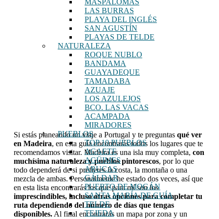
MASPALOMAS
LAS BURRAS
PLAYA DEL INGLÉS
SAN AGUSTÍN
PLAYAS DE TELDE
NATURALEZA
ROQUE NUBLO
BANDAMA
GUAYADEQUE
TAMADABA
AZUAJE
LOS AZULEJOS
BCO. LAS VACAS
ACAMPADA
MIRADORES
PUEBLOS
Si estás planeando un viaje a Portugal y te preguntas
qué ver
TOP 10 PUEBLOS
en Madeira
, en esta guía encontrarás todos los lugares que te
AGAETE
recomendamos visitar. Madeira es una isla muy completa,
con
AGÜIMES
muchísima naturaleza y pueblos pintorescos
, por lo que
ARUCAS
todo dependerá de si prefieres la costa, la montaña o una
GÁLDAR
mezcla de ambas. Personalmente he estado dos veces, así que
PUERTO DE MOGÁN
en esta lista encontrarás los que para mí son los
SANTA MARÍA DE GUÍA
imprescindibles, incluso otras opciones para completar tu
TELDE
ruta dependiendo del número de días que tengas
TEJEDA
disponibles.
Al final encontrarás un mapa por zona y un