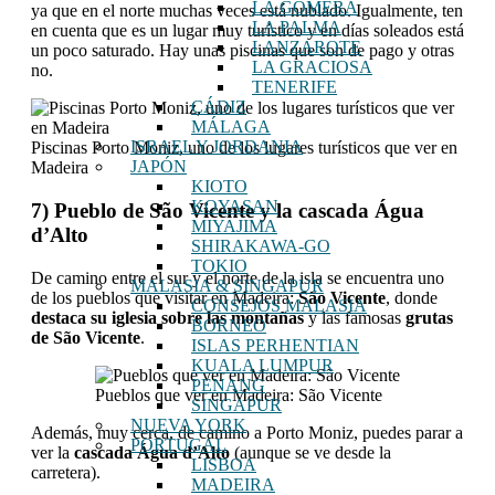
LA GOMERA
ya que en el norte muchas veces está nublado. Igualmente, ten
LA PALMA
en cuenta que es un lugar muy turístico y en días soleados está
LANZAROTE
un poco saturado. Hay unas piscinas que son de pago y otras
LA GRACIOSA
no.
TENERIFE
CÁDIZ
MÁLAGA
ISRAEL Y JORDANIA
Piscinas Porto Moniz, uno de los lugares turísticos que ver en
JAPÓN
Madeira
KIOTO
KOYASAN
7) Pueblo de São Vicente y la cascada Água
MIYAJIMA
d’Alto
SHIRAKAWA-GO
TOKIO
De camino entre el sur y el norte de la isla se encuentra uno
MALASIA & SINGAPUR
de los pueblos que visitar en Madeira:
São Vicente
, donde
CONSEJOS MALASIA
destaca su iglesia sobre las montañas
y las famosas
grutas
BORNEO
de
São
Vicente
.
ISLAS PERHENTIAN
KUALA LUMPUR
PENANG
Pueblos que ver en Madeira: São Vicente
SINGAPUR
NUEVA YORK
Además, muy cerca, de camino a Porto Moniz, puedes parar a
PORTUGAL
ver la
cascada Água d’Alto
(aunque se ve desde la
LISBOA
carretera).
MADEIRA