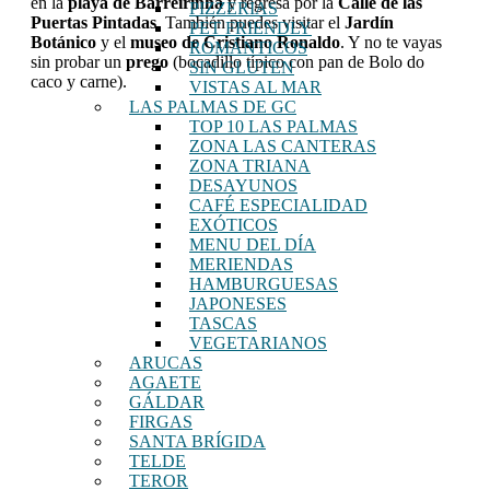
en la
playa de Barreirinha
y regresa por la
Calle de las
PIZZERÍAS
Puertas Pintadas
. También puedes visitar el
Jardín
PET FRIENDLY
Botánico
y el
museo de Cristiano Ronaldo
. Y no te vayas
ROMÁNTICOS
sin probar un
prego
(bocadillo típico con pan de Bolo do
SIN GLUTEN
caco y carne).
VISTAS AL MAR
LAS PALMAS DE GC
TOP 10 LAS PALMAS
ZONA LAS CANTERAS
ZONA TRIANA
DESAYUNOS
CAFÉ ESPECIALIDAD
EXÓTICOS
MENU DEL DÍA
MERIENDAS
HAMBURGUESAS
JAPONESES
TASCAS
VEGETARIANOS
ARUCAS
AGAETE
GÁLDAR
FIRGAS
SANTA BRÍGIDA
TELDE
TEROR