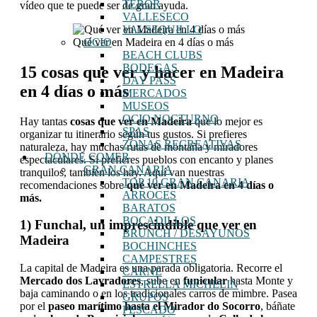
TEROR
vídeo que te puede ser de gran ayuda.
VALLESECO
VALSEQUILLO
Qué ver en Madeira en 4 días o más
OCIO
BEACH CLUBS
BODEGAS
15 cosas que ver y hacer en Madeira
DAY PASS
en 4 días o más
MERCADOS
MUSEOS
OCIO NOCTURNO
Hay tantas
cosas que ver en Madeira
que lo mejor es
SPAS
organizar tu itinerario según tus gustos. Si prefieres
ZONAS RECREATIVAS
naturaleza, hay muchas rutas de montaña y miradores
DÓNDE COMER
espectaculares. Si prefieres pueblos con encanto y planes
GRAN CANARIA
tranquilos, también los hay. Aquí van nuestras
TOP 10 GRAN CANARIA
recomendaciones sobre
qué ver en Madeira en 4 días o
ARROCES
más.
BARATOS
BOCADILLOS
1) Funchal, un imprescindible que ver en
BRUNCH / DESAYUNOS
Madeira
BOCHINCHES
CAMPESTRES
La capital de Madeira es una parada obligatoria. Recorre el
CARNE
Mercado dos Lavradores
, sube en
funicular
hasta Monte y
ESTRELLA MICHELIN
baja caminando o en los tradicionales carros de mimbre. Pasea
GRUPOS
por el
paseo marítimo hasta el Mirador do Socorro
, báñate
PESCADO