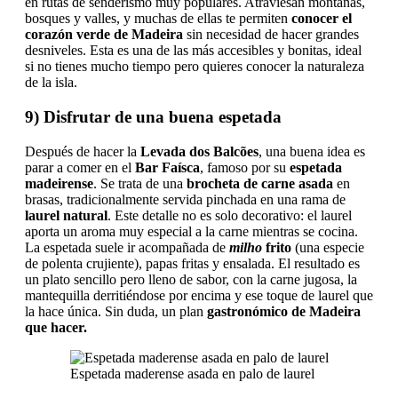
en rutas de senderismo muy populares. Atraviesan montañas,
bosques y valles, y muchas de ellas te permiten
conocer el
corazón verde de Madeira
sin necesidad de hacer grandes
desniveles. Esta es una de las más accesibles y bonitas, ideal
si no tienes mucho tiempo pero quieres conocer la naturaleza
de la isla.
9) Disfrutar de una buena espetada
Después de hacer la
Levada dos Balcões
, una buena idea es
parar a comer en el
Bar Faísca
, famoso por su
espetada
madeirense
. Se trata de una
brocheta de carne asada
en
brasas, tradicionalmente servida pinchada en una rama de
laurel natural
. Este detalle no es solo decorativo: el laurel
aporta un aroma muy especial a la carne mientras se cocina.
La espetada suele ir acompañada de
milho
frito
(una especie
de polenta crujiente), papas fritas y ensalada. El resultado es
un plato sencillo pero lleno de sabor, con la carne jugosa, la
mantequilla derritiéndose por encima y ese toque de laurel que
la hace única. Sin duda, un plan
gastronómico de Madeira
que hacer.
Espetada maderense asada en palo de laurel