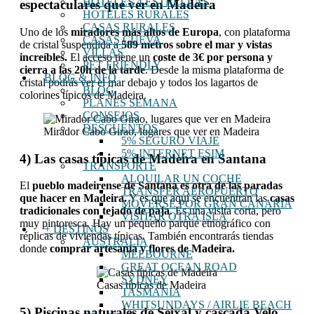
HOTELES 4 ESTRELLAS
espectaculares que ver en Madeira
HOTELES RURALES
CASAS RURALES
Uno de los
miradores más altos de Europa
, con plataforma
CASAS CUEVA
de cristal suspendida a
589 metros sobre el mar y vistas
VILLAS
increíbles.
El acceso tiene un
coste de 3€ por persona y
PET FRIENDLY
cierra a las 20h de la tarde
. Desde la misma plataforma de
BLOG & INFO
cristal podrás ver el mar debajo y todos los lagartos de
BLOG
colorines típicos de Madeira.
PLANES SEMANA
CONSEJOS
DESCUENTOS
Mirador Cabo Girao, lugares que ver en Madeira
5% SEGURO VIAJE
5% INTERNET ESIM
4) Las casas típicas de Madeira en Santana
TRANSPORTE
ALQUILAR UN COCHE
El
pueblo madeirense de Santana es otra de las paradas
TRANSFER AEROPUERTO
que hacer en Madeira.
Y es que aquí se encuentran las
casas
MOVERSE POR GRAN CANARIA
tradicionales con tejado de paja
. Es una visita corta, pero
VISITAR OTRA ISLA
muy pintoresca. Hay un pequeño parque etnográfico con
+ DESTINOS
réplicas de viviendas típicas. También encontrarás tiendas
AUSTRALIA
donde
comprar artesanía y flores de Madeira.
MELBOURNE
GREAT OCEAN ROAD
SYDNEY
Casas típicas de Madeira
TASMANIA
WHITSUNDAYS / AIRLIE BEACH
5) Piscinas naturales de Seixal y cascada Velo