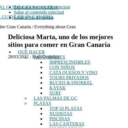
Saltar a la navegación principal
Saltar al contenido principal
 GUIDE GRAN CANARIA
Saltar al pie de página
bre Gran Canaria / Everything about Gran
Deliciosa Marta, uno de los mejores
sitios para comer en Gran Canaria
QUÉ HACER
28/03/2022
-
Ruth González
ACTIVIDADES
IMPRESCINDIBLES
CON NIÑOS
CATA QUESOS Y VINO
TOURS PRIVADOS
BUCEO & SNORKEL
KAYAK
SURF
LAS PALMAS DE GC
PLAYAS
TOP 10 PLAYAS
NUDISTAS
PISCINAS
LAS CANTERAS