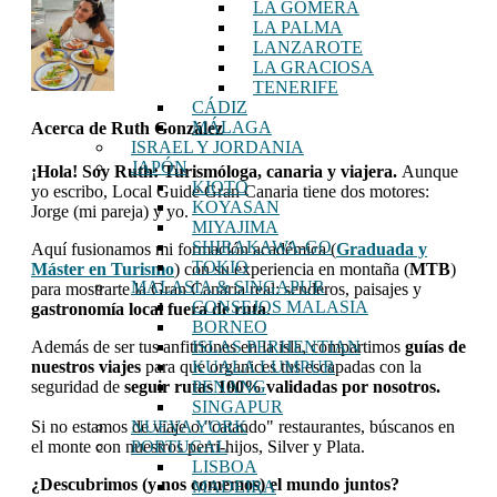
LA GOMERA
LA PALMA
LANZAROTE
LA GRACIOSA
TENERIFE
CÁDIZ
MÁLAGA
Acerca de
Ruth González
ISRAEL Y JORDANIA
JAPÓN
¡Hola! Soy Ruth: Turismóloga, canaria y viajera.
Aunque
KIOTO
yo escribo, Local Guide Gran Canaria tiene dos motores:
KOYASAN
Jorge (mi pareja) y yo.
MIYAJIMA
SHIRAKAWA-GO
Aquí fusionamos mi formación académica (
Graduada y
TOKIO
Máster en Turismo
) con su experiencia en montaña (
MTB
)
MALASIA & SINGAPUR
para mostrarte la Gran Canaria real: senderos, paisajes y
CONSEJOS MALASIA
gastronomía local fuera de ruta
.
BORNEO
ISLAS PERHENTIAN
Además de ser tus anfitriones en la isla, compartimos
guías de
KUALA LUMPUR
nuestros viajes
para que organices tus escapadas con la
PENANG
seguridad de
seguir rutas 100% validadas por nosotros.
SINGAPUR
NUEVA YORK
Si no estamos de viaje o "catando" restaurantes, búscanos en
PORTUGAL
el monte con nuestros perri-hijos, Silver y Plata.
LISBOA
¿Descubrimos (y nos comemos) el mundo juntos?
MADEIRA