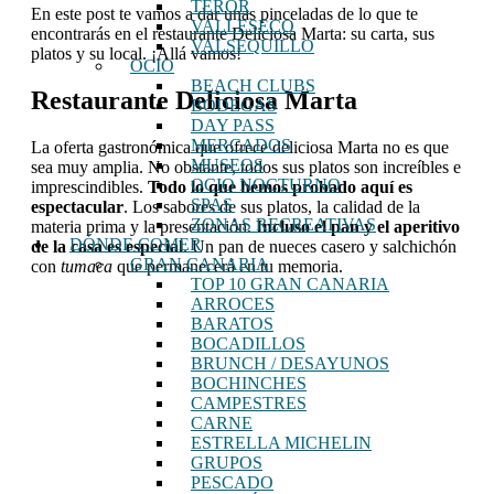
TEROR
En este post te vamos a dar unas pinceladas de lo que te
VALLESECO
encontrarás en el restaurante Deliciosa Marta: su carta, sus
VALSEQUILLO
platos y su local. ¡Allá vamos!
OCIO
BEACH CLUBS
Restaurante Deliciosa Marta
BODEGAS
DAY PASS
MERCADOS
La oferta gastronómica que ofrece deliciosa Marta no es que
MUSEOS
sea muy amplia. No obstante, todos sus platos son increíbles e
OCIO NOCTURNO
imprescindibles.
Todo lo que hemos probado aquí es
SPAS
espectacular
. Los sabores de sus platos, la calidad de la
ZONAS RECREATIVAS
materia prima y la presentación.
Incluso el pan y el aperitivo
DÓNDE COMER
de la casa es especial
. Un pan de nueces casero y salchichón
GRAN CANARIA
con
tumaca
que permanecerá en tu memoria.
TOP 10 GRAN CANARIA
ARROCES
BARATOS
BOCADILLOS
BRUNCH / DESAYUNOS
BOCHINCHES
CAMPESTRES
CARNE
ESTRELLA MICHELIN
GRUPOS
PESCADO