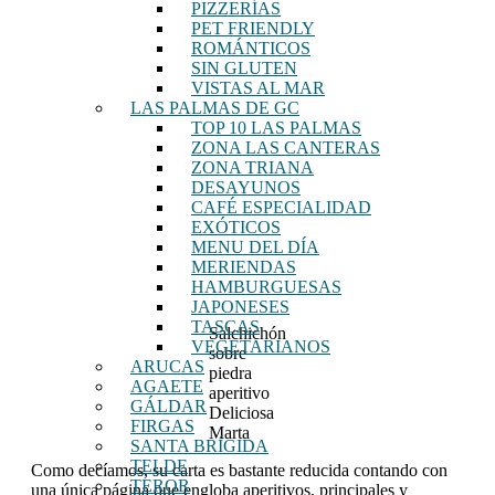
PIZZERÍAS
PET FRIENDLY
ROMÁNTICOS
SIN GLUTEN
VISTAS AL MAR
LAS PALMAS DE GC
TOP 10 LAS PALMAS
ZONA LAS CANTERAS
ZONA TRIANA
DESAYUNOS
CAFÉ ESPECIALIDAD
EXÓTICOS
MENU DEL DÍA
MERIENDAS
HAMBURGUESAS
JAPONESES
TASCAS
Salchichón
VEGETARIANOS
sobre
ARUCAS
piedra
AGAETE
aperitivo
GÁLDAR
Deliciosa
FIRGAS
Marta
SANTA BRÍGIDA
TELDE
Como decíamos, su carta es bastante reducida contando con
TEROR
una única página que engloba aperitivos, principales y