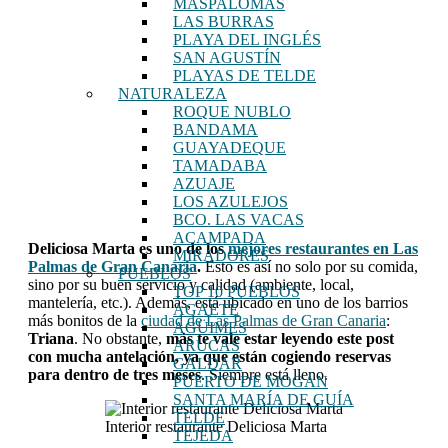
MASPALOMAS
LAS BURRAS
PLAYA DEL INGLÉS
SAN AGUSTÍN
PLAYAS DE TELDE
NATURALEZA
ROQUE NUBLO
BANDAMA
GUAYADEQUE
TAMADABA
AZUAJE
LOS AZULEJOS
BCO. LAS VACAS
ACAMPADA
Deliciosa Marta es uno de los
mejores restaurantes en Las
MIRADORES
Palmas de Gran Canaria
.
Esto es así no solo por su comida,
PUEBLOS
sino por su buen servicio y calidad (ambiente, local,
TOP 10 PUEBLOS
mantelería, etc.). Además, está ubicado en uno de los barrios
AGAETE
más bonitos de la
ciudad de Las Palmas de Gran Canaria
:
AGÜIMES
Triana
. No obstante,
más te vale estar leyendo este post
ARUCAS
con mucha antelación, ya que están cogiendo reservas
GÁLDAR
para dentro de tres meses
. Siempre está lleno.
PUERTO DE MOGÁN
SANTA MARÍA DE GUÍA
TELDE
Interior restaurante Deliciosa Marta
TEJEDA