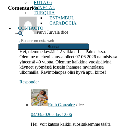
RUTA 66
Interacciones
Comentarios
SENEGAL
TURQUIA
con
ESTAMBUL
los
CAPADOCIA
CONTACTO
lectores
Päivi Jurvala
dice
Buscar
04/03/2026 a las 11:36
en
esta
Hei, olemme keväällä 2 viikkoa Las Palmasissa.
web
Olemme mieheni kanssa olleet 07.06.2026 naimisisssa
yhteensä 40 vuotta. Olemme kaikkina vuosipäivinä
käyneet syömässä jossain ihanassa ravintolassa
ulkomailla. Ravintolaopas olisi hyvä apu, kiitos!
Responder
Ruth González
dice
04/03/2026 a las 12:06
Hei, voit katsoa kaikki suosituksemme täältä