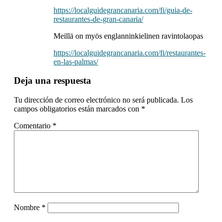
https://localguidegrancanaria.com/fi/guia-de-
restaurantes-de-gran-canaria/
Meillä on myös englanninkielinen ravintolaopas
https://localguidegrancanaria.com/fi/restaurantes-
en-las-palmas/
Deja una respuesta
Tu dirección de correo electrónico no será publicada.
Los
campos obligatorios están marcados con
*
Comentario
*
Nombre
*