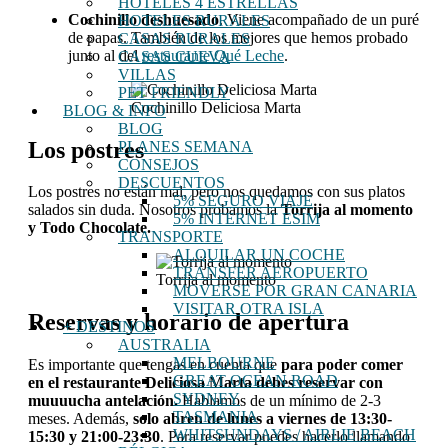
HOTELES 4 ESTRELLAS
Cochinillo deshuesado
. Viene acompañado de un puré
HOTELES RURALES
de papas. También de los mejores que hemos probado
CASAS RURALES
junto al del
restaurante Qué Leche
.
CASAS CUEVA
VILLAS
PET FRIENDLY
Cochinillo Deliciosa Marta
BLOG & INFO
BLOG
Los postres
PLANES SEMANA
CONSEJOS
DESCUENTOS
Los postres no están mal, pero nos quedamos con sus platos
5% SEGURO VIAJE
salados sin duda. Nosotros probamos la
Torrija al momento
5% INTERNET ESIM
y Todo Chocolate.
TRANSPORTE
ALQUILAR UN COCHE
TRANSFER AEROPUERTO
Torrija al momento
MOVERSE POR GRAN CANARIA
VISITAR OTRA ISLA
Reservas y horario de apertura
+ DESTINOS
AUSTRALIA
MELBOURNE
Es importante que tengas en cuenta que
para poder comer
GREAT OCEAN ROAD
en el restaurante Deliciosa Marta debes reservar con
SYDNEY
muuuucha antelación.
Hablamos de un mínimo de 2-3
TASMANIA
meses. Además,
solo abren de lunes a viernes de 13:30-
WHITSUNDAYS / AIRLIE BEACH
15:30 y 21:00-23:30
. Para reservar puedes hacerlo llamando