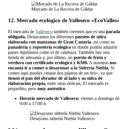
Mercado de La Recova de Gáldar
12. Mercado ecológico de Valleseco «EcoValles»
El mercado de
Valleseco
también creemos que es una
parada
obligada.
Destacamos los diferentes
puestos de sidra
elaborada con manzanas de Gran Canaria
, así como su
panadería y repostería ecológica
en donde podrás adquirir
panes riquísimos como el de calabaza. También hay una
tienda de artesanía y, por último, un
puesto de fruta y
verdura con certificado ecológico y KM0.
A nosotros
nos
encanta ir a comer o desayunar a la Sidrería Niebla
. Si
comes aquí puedes «matar dos pájaros de un tiro», ya que
tienen el pan del obrador de al lado y su sidra de
elaboración propia,
entre otras delicias. El mercado es
pequeñito, pero
muy auténtico
.
Horario mercado de Valleseco:
viernes a domingo de
9:00 a 17:00 h.
Desayuno sidrería Niebla Valleseco