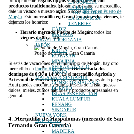
principalmente
regalos típicos y algún puesto con
LA GOMERA
productos tradicionales
. Mogán es más que su mercadillo,
LA PALMA
dale un vistazo a nuestro artículo sobre
qué ver en Puerto de
LANZAROTE
Mogán
. Este
mercadillo en Gran Canaria es los viernes
, te
LA GRACIOSA
dejamos los horarios:
TENERIFE
CÁDIZ
Horario mercado Puerto de Mogán
: todos los
MÁLAGA
viernes de 8h a 14h.
ISRAEL Y JORDANIA
JAPÓN
KIOTO
Puerto de Mogán, Gran Canaria
KOYASAN
MIYAJIMA
Si estás de vacaciones en el municipio de Mogán, hay otro
SHIRAKAWA-GO
mercadillo en
Puerto Rico
que
se celebra cada dos
TOKIO
domingos de 8:30 a 14:30.
Es el
mercadillo Agrícola y
MALASIA & SINGAPUR
Artesanal de Puerto Rico
en las inmediaciones de la playa.
CONSEJOS MALASIA
Aquí puedes encontrar verduras frescas de la isla, quesos,
BORNEO
dulces, mieles, zumos naturales y productos artesanales en
ISLAS PERHENTIAN
general.
KUALA LUMPUR
PENANG
SINGAPUR
NUEVA YORK
4. Mercadillo de Maspalomas (mercado de San
PORTUGAL
Fernando Gran Canaria)
LISBOA
MADEIRA