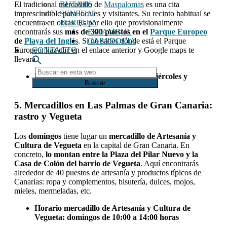
RUTA 66
El tradicional mercadillo de
Maspalomas
es una cita
SENEGAL
imprescindible para locales y visitantes. Su recinto habitual se
TURQUIA
encuentra en obras. Es por ello que provisionalmente
ESTAMBUL
encontrarás sus
más de 300 puestos en el
Parque Europeo
CAPADOCIA
de
Playa del Inglés
. Si no sabes dónde está el Parque
CONTACTO
Europeo, haz clic en el enlace anterior y Google maps te
llevará.
Buscar
Horario mercadillo Maspalomas:
miércoles y
en
sábados de
09:00 a 13:30 horas
esta
web
5. Mercadillos en Las Palmas de Gran Canaria:
rastro y Vegueta
Los
domingos
tiene lugar un
mercadillo de Artesanía y
Cultura de Vegueta
en la capital de Gran Canaria.
En
concreto,
lo montan entre la Plaza del Pilar Nuevo y la
Casa de Colón del barrio de Vegueta
. Aquí encontrarás
alrededor de 40 puestos de artesanía y productos típicos de
Canarias: ropa y complementos, bisutería, dulces, mojos,
mieles, mermeladas, etc.
Horario mercadillo de Artesanía y Cultura de
Vegueta:
domingos de 10:00 a 14:00 horas