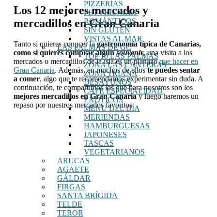
PIZZERÍAS
Los 12 mejores mercados y
PET FRIENDLY
mercadillos en Gran Canaria
ROMÁNTICOS
SIN GLUTEN
VISTAS AL MAR
Tanto si quieres conocer la
gastronomía típica de Canarias,
LAS PALMAS DE GC
como si quieres comprar algún
souvenir
, una visita a los
TOP 10 LAS PALMAS
mercados o mercadillos de la isla es un planazo
que hacer en
ZONA LAS CANTERAS
Gran Canaria
. Además, en muchos de ellos
te puedes sentar
ZONA TRIANA
a comer
, algo que te recomendamos experimentar sin duda. A
DESAYUNOS
continuación, te compartimos los que para nosotros son los
CAFÉ ESPECIALIDAD
mejores mercadillos en Gran Canaria
y luego haremos un
EXÓTICOS
repaso por nuestros mercados favoritos.
MENU DEL DÍA
MERIENDAS
HAMBURGUESAS
JAPONESES
TASCAS
VEGETARIANOS
ARUCAS
AGAETE
GÁLDAR
FIRGAS
SANTA BRÍGIDA
TELDE
TEROR