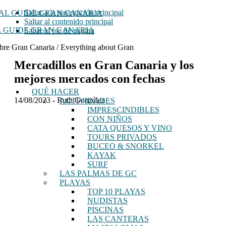
Saltar a la navegación principal
Saltar al contenido principal
 GUIDE GRAN CANARIA
Saltar al pie de página
bre Gran Canaria / Everything about Gran
Mercadillos en Gran Canaria y los
mejores mercados con fechas
QUÉ HACER
14/08/2023
-
Ruth González
ACTIVIDADES
IMPRESCINDIBLES
CON NIÑOS
CATA QUESOS Y VINO
TOURS PRIVADOS
BUCEO & SNORKEL
KAYAK
SURF
LAS PALMAS DE GC
PLAYAS
TOP 10 PLAYAS
NUDISTAS
PISCINAS
LAS CANTERAS