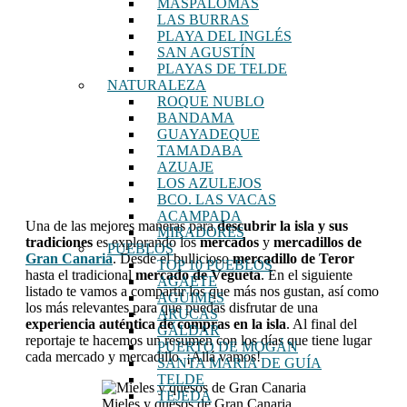
MASPALOMAS
LAS BURRAS
PLAYA DEL INGLÉS
SAN AGUSTÍN
PLAYAS DE TELDE
NATURALEZA
ROQUE NUBLO
BANDAMA
GUAYADEQUE
TAMADABA
AZUAJE
LOS AZULEJOS
BCO. LAS VACAS
ACAMPADA
Una de las mejores maneras para
descubrir la isla y sus
MIRADORES
tradiciones
es explorando los
mercados
y
mercadillos de
PUEBLOS
Gran Canaria
. Desde el bullicioso
mercadillo de Teror
TOP 10 PUEBLOS
hasta el tradicional
mercado de Vegueta
. En el siguiente
AGAETE
listado te vamos a compartir los que más nos gustan, así como
AGÜIMES
los más relevantes para que puedas disfrutar de una
ARUCAS
experiencia auténtica de compras en la isla
. Al final del
GÁLDAR
reportaje te hacemos un resumen con los días que tiene lugar
PUERTO DE MOGÁN
cada mercado y mercadillo. ¡Allá vamos!
SANTA MARÍA DE GUÍA
TELDE
TEJEDA
Mieles y quesos de Gran Canaria