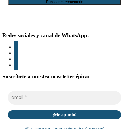
Footer
Redes sociales y canal de WhatsApp:
instagram
tiktok
youtube
whatsapp
Suscríbete a nuestra newsletter épica:
¡No enviamos spam! Visita nuestra política de privacidad.