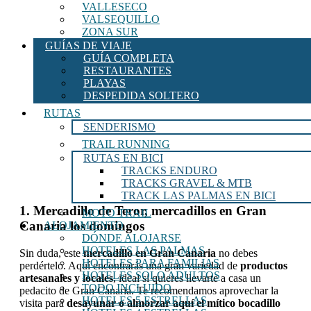
VALLESECO
VALSEQUILLO
ZONA SUR
GUÍAS DE VIAJE
GUÍA COMPLETA
RESTAURANTES
PLAYAS
DESPEDIDA SOLTERO
RUTAS
SENDERISMO
TRAIL RUNNING
RUTAS EN BICI
TRACKS ENDURO
TRACKS GRAVEL & MTB
TRACK LAS PALMAS EN BICI
1. Mercadillo de Teror, mercadillos en Gran
MOTO TRAIL
Canaria los domingos
ALOJAMIENTO
DÓNDE ALOJARSE
HOTELES LAS PALMAS
Sin duda, este
mercadillo en Gran Canaria
no debes
HOTELES PARA FAMILIAS
perdértelo. Aquí encontrarás una gran variedad de
productos
HOTELES SOLO ADULTOS
artesanales y locales
, ideal si quieres llevarte a casa un
TODO INCLUIDO
pedacito de Gran Canaria. Te recomendamos aprovechar la
HOTELES 5 ESTRELLAS
visita para
desayunar o almorzar aquí el mítico bocadillo