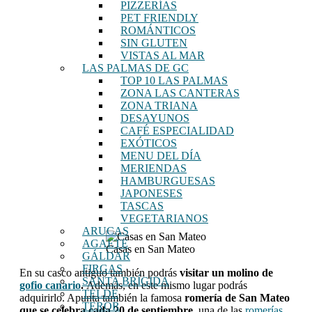
PIZZERÍAS
PET FRIENDLY
ROMÁNTICOS
SIN GLUTEN
VISTAS AL MAR
LAS PALMAS DE GC
TOP 10 LAS PALMAS
ZONA LAS CANTERAS
ZONA TRIANA
DESAYUNOS
CAFÉ ESPECIALIDAD
EXÓTICOS
MENU DEL DÍA
MERIENDAS
HAMBURGUESAS
JAPONESES
TASCAS
VEGETARIANOS
ARUCAS
AGAETE
Casas en San Mateo
GÁLDAR
FIRGAS
En su casco antiguo también podrás
visitar un molino de
SANTA BRÍGIDA
gofio canario
.
Además, en este mismo lugar podrás
TELDE
adquirirlo. Apunta también la famosa
romería de San Mateo
TEROR
que se celebra cada 20 de septiembre
, una de las
romerías