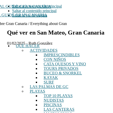
Saltar a la navegación principal
Saltar al contenido principal
 GUIDE GRAN CANARIA
Saltar al pie de página
bre Gran Canaria / Everything about Gran
Qué ver en San Mateo, Gran Canaria
01/02/2025
-
Ruth González
QUÉ HACER
ACTIVIDADES
IMPRESCINDIBLES
CON NIÑOS
CATA QUESOS Y VINO
TOURS PRIVADOS
BUCEO & SNORKEL
KAYAK
SURF
LAS PALMAS DE GC
PLAYAS
TOP 10 PLAYAS
NUDISTAS
PISCINAS
LAS CANTERAS