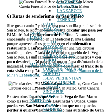
LA GOMERA
LA PALMA
Caseta Forestal Pico de la Gorra, San Mateo
LANZAROTE
LA GRACIOSA
6) Rutas de senderismo en San Mateo
TENERIFE
CÁDIZ
Si te gusta caminar y buscas una ruta sencilla para descubrir
MÁLAGA
San Mateo, te recomendamos la
ruta circular que pasa por
ISRAEL Y JORDANIA
El Madroñal y el Barranco de La Mina
. Nosotros
JAPÓN
empezamos el recorrido en El Madroñal (Santa Brígida)
KIOTO
porque aprovechamos para comer en el
emblemático
KOYASAN
restaurante Casa Martell
, pero al ser una ruta circular
MIYAJIMA
también puedes iniciarla desde el mismo pueblo de la Vega de
SHIRAKAWA-GO
San Mateo. Es una
caminata de unos 10 kilómetros y con
TOKIO
poco desnivel
, ideal para pasar una mañana disfrutando de la
MALASIA & SINGAPUR
naturaleza. Para más información y
descargar el track de la
CONSEJOS MALASIA
ruta visita este post:
circular por San Mateo, Barranco de la
BORNEO
Mina y El Madroñal
.
ISLAS PERHENTIAN
KUALA LUMPUR
PENANG
Circular desde El Madroñal por San Mateo, Gran Canaria
SINGAPUR
NUEVA YORK
Existen otros
lugares que ver en la Vega de San Mateo
PORTUGAL
como las localidades de
Las Lagunetas y Utiaca.
Como
LISBOA
puedes ver,
San Mateo es un destino que no te puedes
MADEIRA
perder si quieres descubrir el lado más auténtico de Gran