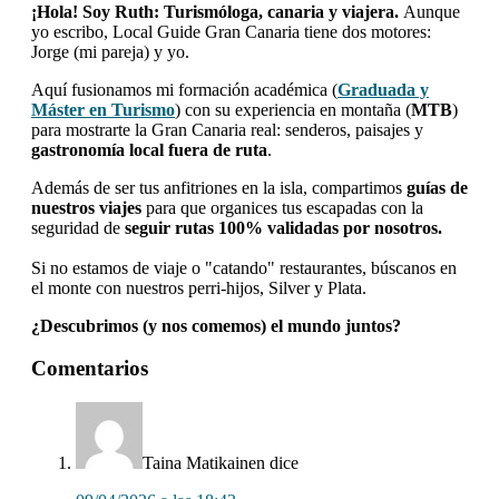
¡Hola! Soy Ruth: Turismóloga, canaria y viajera.
Aunque
yo escribo, Local Guide Gran Canaria tiene dos motores:
Jorge (mi pareja) y yo.
Aquí fusionamos mi formación académica (
Graduada y
Máster en Turismo
) con su experiencia en montaña (
MTB
)
para mostrarte la Gran Canaria real: senderos, paisajes y
gastronomía local fuera de ruta
.
Además de ser tus anfitriones en la isla, compartimos
guías de
nuestros viajes
para que organices tus escapadas con la
seguridad de
seguir rutas 100% validadas por nosotros.
Si no estamos de viaje o "catando" restaurantes, búscanos en
el monte con nuestros perri-hijos, Silver y Plata.
¿Descubrimos (y nos comemos) el mundo juntos?
Interacciones
Comentarios
con
los
lectores
Taina Matikainen
dice