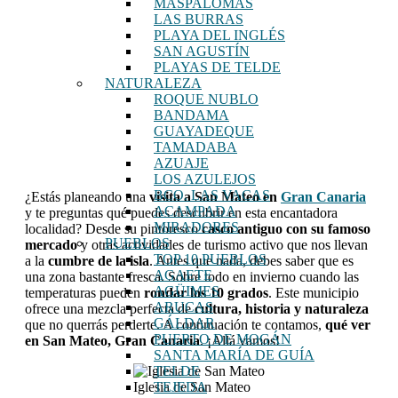
MASPALOMAS
LAS BURRAS
PLAYA DEL INGLÉS
SAN AGUSTÍN
PLAYAS DE TELDE
NATURALEZA
ROQUE NUBLO
BANDAMA
GUAYADEQUE
TAMADABA
AZUAJE
LOS AZULEJOS
BCO. LAS VACAS
¿Estás planeando una
visita a San Mateo en
Gran Canaria
ACAMPADA
y te preguntas qué puedes descubrir en esta encantadora
MIRADORES
localidad? Desde su pintoresco
casco antiguo con su famoso
PUEBLOS
mercado
y otras actividades de turismo activo que nos llevan
TOP 10 PUEBLOS
a la
cumbre de la isla
. Antes que nada, debes saber que es
AGAETE
una zona bastante fresca. Sobre todo en invierno cuando las
AGÜIMES
temperaturas pueden
rondar los 10 grados
. Este municipio
ARUCAS
ofrece una mezcla perfecta de
cultura, historia y naturaleza
GÁLDAR
que no querrás perderte. A continuación te contamos,
qué ver
PUERTO DE MOGÁN
en San Mateo, Gran Canaria
. ¡Allá vamos!
SANTA MARÍA DE GUÍA
TELDE
Iglesia de San Mateo
TEJEDA