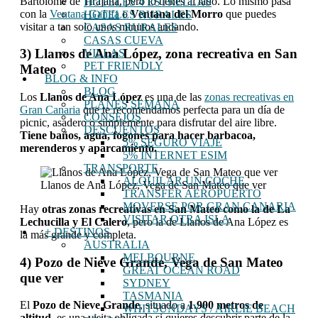
Bartolomé de Tirajana, pero lo tienes al lado. Lo mismo pasa
HOTELES 4 ESTRELLAS
con la
Ventana Gañifa
o
Ventana del Morro
que puedes
HOTELES RURALES
visitar a tan solo unos minutos andando.
CASAS RURALES
CASAS CUEVA
3) Llanos de Ana López, zona recreativa en San
VILLAS
PET FRIENDLY
Mateo
BLOG & INFO
BLOG
Los
Llanos de Ana López
es una de las
zonas recreativas en
PLANES SEMANA
Gran Canaria
que te recomendamos perfecta para un día de
CONSEJOS
picnic, asadero o simplemente para disfrutar del aire libre.
DESCUENTOS
Tiene baños, agua, fogones para hacer barbacoa,
5% SEGURO VIAJE
merenderos y aparcamiento.
5% INTERNET ESIM
TRANSPORTE
ALQUILAR UN COCHE
Llanos de Ana López, Vega de San Mateo que ver
TRANSFER AEROPUERTO
MOVERSE POR GRAN CANARIA
Hay
otras zonas recreativas en San Mateo como la de La
VISITAR OTRA ISLA
Lechucilla y El Calero
, pero la de Llanos de Ana López es
+ DESTINOS
la más grande y completa.
AUSTRALIA
MELBOURNE
4) Pozo de Nieve Grande, Vega de San Mateo
GREAT OCEAN ROAD
que ver
SYDNEY
TASMANIA
El
Pozo de Nieve Grande
, situado a
1.900 metros de
WHITSUNDAYS / AIRLIE BEACH
altitud
, es una visita obligada si quieres descubrir parte de la