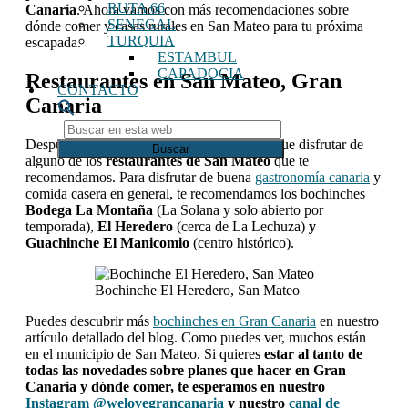
RUTA 66
Canaria
. Ahora vamos con más recomendaciones sobre
SENEGAL
dónde comer y casas rurales en San Mateo para tu próxima
TURQUIA
escapada.
ESTAMBUL
CAPADOCIA
Restaurantes en San Mateo, Gran
CONTACTO
Canaria
Buscar
en
Después de un día explorando, nada mejor que disfrutar de
esta
alguno de los
restaurantes de San Mateo
que te
web
recomendamos. Para disfrutar de buena
gastronomía canaria
y
comida casera en general, te recomendamos los bochinches
Bodega La Montaña
(La Solana y solo abierto por
temporada),
El Heredero
(cerca de La Lechuza)
y
Guachinche El Manicomio
(centro histórico).
Bochinche El Heredero, San Mateo
Puedes descubrir más
bochinches en Gran Canaria
en nuestro
artículo detallado del blog. Como puedes ver, muchos están
en el municipio de San Mateo. Si quieres
estar al tanto de
todas las novedades sobre planes que hacer en Gran
Canaria y dónde comer, te esperamos en nuestro
Instagram @welovegrancanaria
y nuestro
canal de