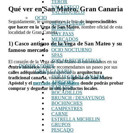
TEROR
VALLESECO
Qué ver en San Mateo, Gran Canaria
VALSEQUILLO
OCIO
Seguidamente, te compartimos la lista de
imprescindibles
BEACH CLUBS
que hacer en la Vega de San Mateo
, nombre oficial de esta
BODEGAS
localidad de Gran Canaria.
DAY PASS
MERCADOS
1) Casco antiguo de la Vega de San Mateo y su
MUSEOS
famoso mercado
OCIO NOCTURNO
SPAS
ZONAS RECREATIVAS
El corazón de la Vega de San Mateo lo encontramos en su
DÓNDE COMER
centro histórico
. Aquí te recomendamos un paseo por sus
GRAN CANARIA
calles adoquinadas
para apreciar la
arquitectura
TOP 10 GRAN CANARIA
tradicional canaria
, visitando la
iglesia de San Mateo
ARROCES
Apóstol y el
mercado de San Mateo
donde podrás probar
BARATOS
comprar y degustar in situ productos locales
.
BOCADILLOS
BRUNCH / DESAYUNOS
BOCHINCHES
CAMPESTRES
CARNE
ESTRELLA MICHELIN
GRUPOS
PESCADO