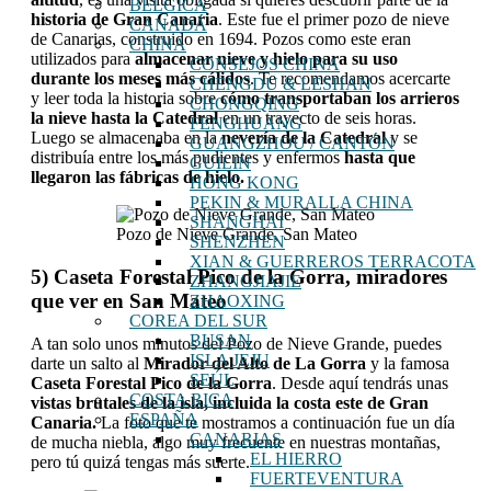
BÉLGICA
historia de Gran Canaria
. Este fue el primer pozo de nieve
CANADÁ
de Canarias, construido en 1694. Pozos como este eran
CHINA
utilizados para
almacenar nieve y hielo para su uso
CONSEJOS CHINA
durante los meses más cálidos
. Te recomendamos acercarte
CHENGDU & LESHAN
y leer toda la historia sobre
cómo transportaban los arrieros
CHONGQING
la nieve hasta la Catedral
en un trayecto de seis horas.
FENGHUANG
Luego se almacenaba en la
nevería de la Catedral
y se
GUANGZHOU / CANTÓN
distribuía entre los más pudientes y enfermos
hasta que
GUILIN
llegaron las fábricas de hielo.
HONG KONG
PEKIN & MURALLA CHINA
SHANGHAI
Pozo de Nieve Grande, San Mateo
SHENZHEN
XIAN & GUERREROS TERRACOTA
5) Caseta Forestal Pico de la Gorra, miradores
ZHANGJIAJIE
que ver en San Mateo
ZHAOXING
COREA DEL SUR
BUSAN
A tan solo unos minutos del Pozo de Nieve Grande, puedes
ISLA JEJU
darte un salto al
Mirador del Alto de La Gorra
y la famosa
SEÚL
Caseta Forestal Pico de la Gorra
. Desde aquí tendrás unas
COSTA RICA
vistas brutales de la isla, incluida la costa este de Gran
ESPAÑA
Canaria.
La foto que te mostramos a continuación fue un día
CANARIAS
de mucha niebla, algo muy frecuente en nuestras montañas,
EL HIERRO
pero tú quizá tengas más suerte.
FUERTEVENTURA