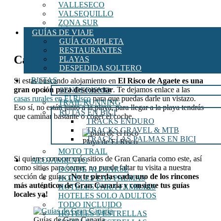
VALLESECO
VALSEQUILLO
ZONA SUR
GUÍAS DE VIAJE
Barranco de El Risco, Agaete
GUÍA COMPLETA
RESTAURANTES
Casas rurales en El Risco
PLAYAS
DESPEDIDA SOLTERO
RUTAS
Si estás buscando alojamiento en
El Risco de Agaete es una
gran opción para desconectar
. Te dejamos enlace a las
SENDERISMO
casas rurales en El Risco
para que puedas darle un vistazo.
TRAIL RUNNING
Eso sí, no están junto a la playa, para llegar a la playa tendrás
RUTAS EN BICI
que caminar bastante o coger el coche.
TRACKS ENDURO
TRACKS GRAVEL & MTB
TRACK LAS PALMAS EN BICI
Playa de El Risco
MOTO TRAIL
Si quieres conocer más sitios de Gran Canaria como este, así
ALOJAMIENTO
como sitios para comer, no puede faltar tu visita a nuestra
DÓNDE ALOJARSE
sección de guías.
¡No te pierdas cada uno de los rincones
HOTELES LAS PALMAS
más auténticos de Gran Canaria y consigue tus guías
HOTELES PARA FAMILIAS
locales ya!
HOTELES SOLO ADULTOS
TODO INCLUIDO
HOTELES 5 ESTRELLAS
Guías de Gran Canaria