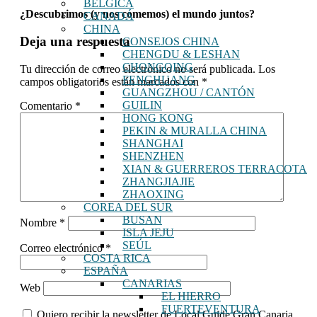
BÉLGICA
¿Descubrimos (y nos comemos) el mundo juntos?
CANADÁ
CHINA
Interacciones
Deja una respuesta
CONSEJOS CHINA
CHENGDU & LESHAN
con
CHONGQING
Tu dirección de correo electrónico no será publicada.
Los
los
FENGHUANG
campos obligatorios están marcados con
*
GUANGZHOU / CANTÓN
lectores
GUILIN
Comentario
*
HONG KONG
PEKIN & MURALLA CHINA
SHANGHAI
SHENZHEN
XIAN & GUERREROS TERRACOTA
ZHANGJIAJIE
ZHAOXING
COREA DEL SUR
BUSAN
Nombre
*
ISLA JEJU
SEÚL
Correo electrónico
*
COSTA RICA
ESPAÑA
CANARIAS
Web
EL HIERRO
FUERTEVENTURA
Quiero recibir la newsletter de Local Guide Gran Canaria