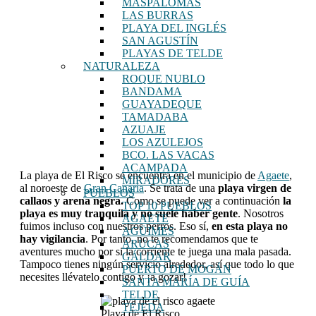
MASPALOMAS
LAS BURRAS
PLAYA DEL INGLÉS
SAN AGUSTÍN
PLAYAS DE TELDE
NATURALEZA
ROQUE NUBLO
BANDAMA
GUAYADEQUE
TAMADABA
AZUAJE
LOS AZULEJOS
BCO. LAS VACAS
ACAMPADA
La playa de El Risco se encuentra en el municipio de
Agaete
,
MIRADORES
al noroeste de
Gran Canaria
. Se trata de una
playa virgen de
PUEBLOS
callaos y arena negra.
Como se puede ver a continuación
la
TOP 10 PUEBLOS
playa es muy tranquila y no suele haber gente
. Nosotros
AGAETE
fuimos incluso con nuestros perros. Eso sí,
en esta playa no
AGÜIMES
hay vigilancia
. Por tanto, no te recomendamos que te
ARUCAS
aventures mucho por si la corriente te juega una mala pasada.
GÁLDAR
Tampoco tienes ningún servicio alrededor, así que todo lo que
PUERTO DE MOGÁN
necesites llévatelo contigo y ¡a gozar!
SANTA MARÍA DE GUÍA
TELDE
TEJEDA
Playa de El Risco,