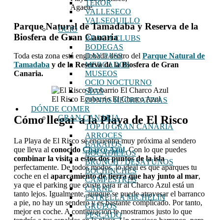
TEROR
Agaete
VALLESECO
VALSEQUILLO
Parque Natural de Tamadaba y Reserva de la
OCIO
Biosfera de Gran Canaria
BEACH CLUBS
BODEGAS
DAY PASS
Toda esta zona está englobada dentro del
Parque Natural de
MERCADOS
Tamadaba
y de la Reserva de la Biosfera de Gran
MUSEOS
Canaria.
OCIO NOCTURNO
SPAS
El Risco Ecobarrio El Charco Azul
ZONAS RECREATIVAS
DÓNDE COMER
GRAN CANARIA
Cómo llegar a la Playa de El Risco
TOP 10 GRAN CANARIA
ARROCES
La Playa de El Risco se encuentra muy próxima al sendero
BARATOS
que lleva al
conocido
Charco Azul
. Con lo que puedes
BOCADILLOS
combinar la visita a estos dos puntos de la isla
BRUNCH / DESAYUNOS
perfectamente. De todos modos, lo ideal es que aparques tu
BOCHINCHES
coche en el
aparcamiento de tierra que hay junto al mar
,
CAMPESTRES
ya que el parking que existe para ir al Charco Azul está un
CARNE
tanto lejos. Igualmente, aunque se puede atravesar el barranco
ESTRELLA MICHELIN
a pie, no hay un sendero y es bastante complicado. Por tanto,
GRUPOS
mejor en coche. A continuación te mostramos justo lo que
PESCADO