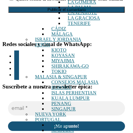
LA GOMERA
LA PALMA
LANZAROTE
LA GRACIOSA
TENERIFE
CÁDIZ
MÁLAGA
ISRAEL Y JORDANIA
Footer
Redes sociales y canal de WhatsApp:
JAPÓN
KIOTO
instagram
KOYASAN
MIYAJIMA
tiktok
SHIRAKAWA-GO
youtube
TOKIO
whatsapp
MALASIA & SINGAPUR
CONSEJOS MALASIA
Suscríbete a nuestra newsletter épica:
BORNEO
ISLAS PERHENTIAN
KUALA LUMPUR
PENANG
SINGAPUR
NUEVA YORK
PORTUGAL
LISBOA
MADEIRA