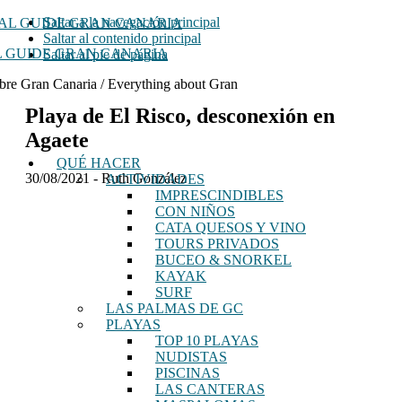
Saltar a la navegación principal
Saltar al contenido principal
 GUIDE GRAN CANARIA
Saltar al pie de página
bre Gran Canaria / Everything about Gran
Playa de El Risco, desconexión en
Agaete
QUÉ HACER
30/08/2021
-
Ruth González
ACTIVIDADES
IMPRESCINDIBLES
CON NIÑOS
CATA QUESOS Y VINO
TOURS PRIVADOS
BUCEO & SNORKEL
KAYAK
SURF
LAS PALMAS DE GC
PLAYAS
TOP 10 PLAYAS
NUDISTAS
PISCINAS
LAS CANTERAS