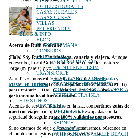
HOTELES 4 ESTRELLAS
HOTELES RURALES
CASAS RURALES
CASAS CUEVA
VILLAS
PET FRIENDLY
BLOG & INFO
BLOG
PLANES SEMANA
Acerca de
Ruth González
CONSEJOS
DESCUENTOS
¡Hola! Soy Ruth: Turismóloga, canaria y viajera.
Aunque
5% SEGURO VIAJE
yo escribo, Local Guide Gran Canaria tiene dos motores:
5% INTERNET ESIM
Jorge (mi pareja) y yo.
TRANSPORTE
ALQUILAR UN COCHE
Aquí fusionamos mi formación académica (
Graduada y
TRANSFER AEROPUERTO
Máster en Turismo
) con su experiencia en montaña (
MTB
)
MOVERSE POR GRAN CANARIA
para mostrarte la Gran Canaria real: senderos, paisajes y
VISITAR OTRA ISLA
gastronomía local fuera de ruta
.
+ DESTINOS
Además de ser tus anfitriones en la isla, compartimos
guías de
AUSTRALIA
nuestros viajes
para que organices tus escapadas con la
MELBOURNE
seguridad de
seguir rutas 100% validadas por nosotros.
GREAT OCEAN ROAD
SYDNEY
Si no estamos de viaje o "catando" restaurantes, búscanos en
TASMANIA
el monte con nuestros perri-hijos, Silver y Plata.
WHITSUNDAYS / AIRLIE BEACH