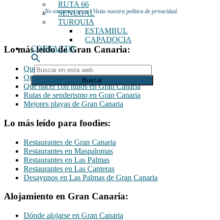
RUTA 66
¡No enviamos spam! Visita nuestra política de privacidad.
SENEGAL
TURQUIA
ESTAMBUL
CAPADOCIA
CONTACTO
Lo más leído de Gran Canaria:
Buscar
Que hacer y que ver en Gran Canaria
en
Que ver en Las Palmas de Gran Canaria
esta
Que hacer con niños en Gran Canaria
web
Rutas de senderismo en Gran Canaria
Mejores playas de Gran Canaria
Lo más leído para foodies:
Restaurantes de Gran Canaria
Restaurantes en Maspalomas
Restaurantes en Las Palmas
Restaurantes en Las Canteras
Desayunos en Las Palmas de Gran Canaria
Alojamiento en Gran Canaria:
Dónde alojarse en Gran Canaria