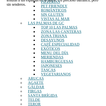
tendrás a tus espaldas en la playa. Un precioso barranco, pero
PIZZERÍAS
sin senderos.
PET FRIENDLY
ROMÁNTICOS
SIN GLUTEN
VISTAS AL MAR
LAS PALMAS DE GC
TOP 10 LAS PALMAS
ZONA LAS CANTERAS
ZONA TRIANA
DESAYUNOS
CAFÉ ESPECIALIDAD
EXÓTICOS
MENU DEL DÍA
MERIENDAS
HAMBURGUESAS
JAPONESES
TASCAS
VEGETARIANOS
ARUCAS
AGAETE
GÁLDAR
FIRGAS
SANTA BRÍGIDA
TELDE
TEROR