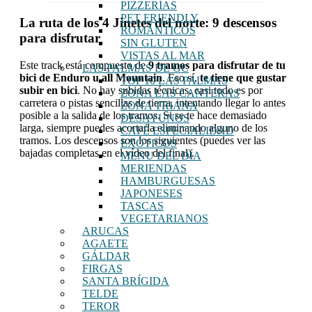
PIZZERÍAS
PET FRIENDLY
La ruta de los 4 Jinetes del norte: 9 descensos
ROMÁNTICOS
para disfrutar
SIN GLUTEN
VISTAS AL MAR
Este track está compuesto de
9 tramos para disfrutar de tu
LAS PALMAS DE GC
bici de Enduro u all Mountain
. Eso sí,
te tiene que gustar
TOP 10 LAS PALMAS
subir en bici
. No hay subidas técnicas, casi todo es por
ZONA LAS CANTERAS
carretera o pistas sencillas de tierra, intentando llegar lo antes
ZONA TRIANA
posible a la salida de los tramos. Si se te hace demasiado
DESAYUNOS
larga, siempre puedes acortarla eliminando alguno de los
CAFÉ ESPECIALIDAD
tramos. Los descensos son los siguientes (puedes ver las
EXÓTICOS
bajadas completas en el vídeo del final).
MENU DEL DÍA
MERIENDAS
HAMBURGUESAS
JAPONESES
TASCAS
VEGETARIANOS
ARUCAS
AGAETE
GÁLDAR
FIRGAS
SANTA BRÍGIDA
TELDE
TEROR