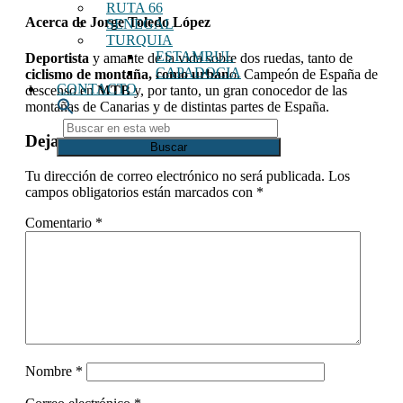
RUTA 66
Acerca de
Jorge Toledo López
SENEGAL
TURQUIA
ESTAMBUL
Deportista
y amante de la vida sobre dos ruedas, tanto de
CAPADOCIA
ciclismo de montaña, como urban
o. Campeón de España de
CONTACTO
descenso en
MTB
y, por tanto, un gran conocedor de las
montañas de Canarias y de distintas partes de España.
Buscar
Interacciones
Deja una respuesta
en
esta
con
web
Tu dirección de correo electrónico no será publicada.
Los
los
campos obligatorios están marcados con
*
lectores
Comentario
*
Nombre
*