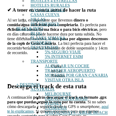
HOTELES 4 ESTRELLAS
HOTELES RURALES
✔ A tener en cuenta antes de hacer la ruta
CASAS RURALES
CASAS CUEVA
VILLAS
Al ser larga, es importante que llevemos
dinero o
PET FRIENDLY
comida/agua suficiente para completarla
. Es perfecta para
BLOG & INFO
ciclistas en buena forma física o para bicis eléctricas
, pero
BLOG
en días calurosos puede hacerse dura por tanta subida. No
PLANES SEMANA
tiene dificultad excesiva, si bien
pasa por algunos descensos
CONSEJOS
de la copa de Gran Canaria
. La bici perfecta para hacer el
DESCUENTOS
recorrido sería una All Mountain de doble suspensión y 14cm
5% SEGURO VIAJE
de recorrido.
5% INTERNET ESIM
TRANSPORTE
ALQUILAR UN COCHE
Curva
TRANSFER AEROPUERTO
en Las
MOVERSE POR GRAN CANARIA
Rosadas
VISITAR OTRA ISLA
+ DESTINOS
Descarga el track de esta ruta
AUSTRALIA
MELBOURNE
A continuación
podrás descargar el track en formato .gpx
GREAT OCEAN ROAD
para que puedas seguir la ruta por tu cuenta
. Si no sabes
SYDNEY
cómo descargarla y seguirla desde tu GPS o
smartphone
,
aquí
TASMANIA
te lo explicamos
. Si quieres apoyarnos para que sigamos
WHITSUNDAYS / AIRLIE BEACH
creando contenido para ti sobre Gran Canaria, te