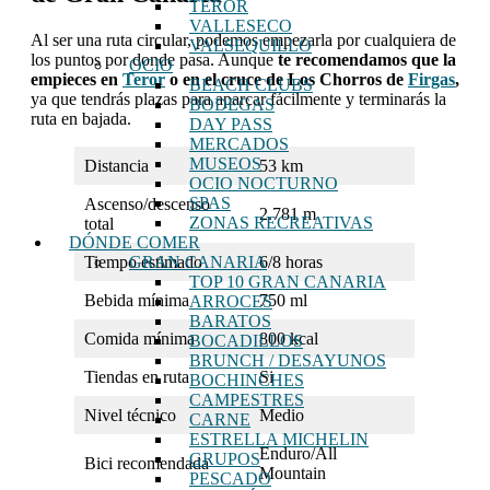
TEROR
VALLESECO
Al ser una ruta circular, podemos empezarla por cualquiera de
VALSEQUILLO
los puntos por donde pasa. Aunque
te recomendamos que la
OCIO
empieces en
Teror
o en el cruce de Los Chorros de
Firgas
,
BEACH CLUBS
ya que tendrás plazas para aparcar fácilmente y terminarás la
BODEGAS
ruta en bajada.
DAY PASS
MERCADOS
MUSEOS
Distancia
53 km
OCIO NOCTURNO
SPAS
Ascenso/descenso
2.781 m
ZONAS RECREATIVAS
total
DÓNDE COMER
Tiempo estimado
6/8 horas
GRAN CANARIA
TOP 10 GRAN CANARIA
Bebida mínima
750 ml
ARROCES
BARATOS
Comida mínima
800 kcal
BOCADILLOS
BRUNCH / DESAYUNOS
Tiendas en ruta
Si
BOCHINCHES
CAMPESTRES
Nivel técnico
Medio
CARNE
ESTRELLA MICHELIN
Enduro/All
GRUPOS
Bici recomendada
Mountain
PESCADO