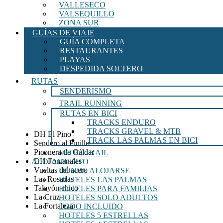
VALLESECO
VALSEQUILLO
ZONA SUR
GUÍAS DE VIAJE
GUÍA COMPLETA
RESTAURANTES
PLAYAS
DESPEDIDA SOLTERO
RUTAS
SENDERISMO
TRAIL RUNNING
RUTAS EN BICI
TRACKS ENDURO
TRACKS GRAVEL & MTB
DH El Pino
TRACK LAS PALMAS EN BICI
Sendero al Pinillo
Piconera de Gáldar
MOTO TRAIL
DH Fontanales
ALOJAMIENTO
Vueltas del acero
DÓNDE ALOJARSE
Las Rosadas
HOTELES LAS PALMAS
Talayón chico
HOTELES PARA FAMILIAS
La Cruz
HOTELES SOLO ADULTOS
La Fortaleza
TODO INCLUIDO
HOTELES 5 ESTRELLAS