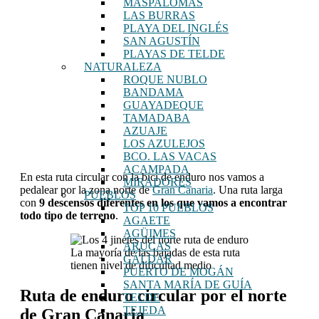
MASPALOMAS
LAS BURRAS
PLAYA DEL INGLÉS
SAN AGUSTÍN
PLAYAS DE TELDE
NATURALEZA
ROQUE NUBLO
BANDAMA
GUAYADEQUE
TAMADABA
AZUAJE
LOS AZULEJOS
BCO. LAS VACAS
ACAMPADA
En esta ruta circular con la bici de enduro nos vamos a
MIRADORES
pedalear por la zona norte de
Gran Canaria
. Una ruta larga
PUEBLOS
con
9 descensos diferentes en los que vamos a encontrar
TOP 10 PUEBLOS
todo tipo de terreno
.
AGAETE
AGÜIMES
ARUCAS
La mayoría de las bajadas de esta ruta
GÁLDAR
tienen nivel de dificultad medio
PUERTO DE MOGÁN
SANTA MARÍA DE GUÍA
Ruta de enduro circular por el norte
TELDE
TEJEDA
de Gran Canaria