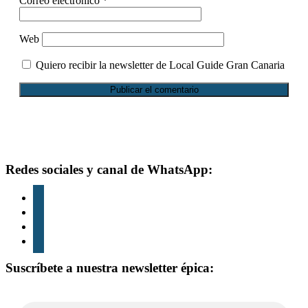
Correo electrónico
*
Web
Quiero recibir la newsletter de Local Guide Gran Canaria
Footer
Redes sociales y canal de WhatsApp:
instagram
tiktok
youtube
whatsapp
Suscríbete a nuestra newsletter épica: