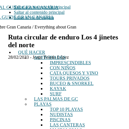
Saltar a la navegación principal
Saltar al contenido principal
 GUIDE GRAN CANARIA
Saltar al pie de página
bre Gran Canaria / Everything about Gran
Ruta circular de enduro Los 4 jinetes
del norte
QUÉ HACER
28/02/2023
-
Jorge Toledo López
ACTIVIDADES
IMPRESCINDIBLES
CON NIÑOS
CATA QUESOS Y VINO
TOURS PRIVADOS
BUCEO & SNORKEL
KAYAK
SURF
LAS PALMAS DE GC
PLAYAS
TOP 10 PLAYAS
NUDISTAS
PISCINAS
LAS CANTERAS