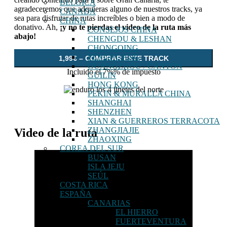
BÉLGICA
agradeceremos que adquieras alguno de nuestros tracks, ya
CANADÁ
sea para disfrutar de rutas increíbles o bien a modo de
CHINA
donativo. Ah,
¡y no te pierdas el video de la ruta más
CONSEJOS CHINA
abajo!
CHENGDU & LESHAN
CHONGQING
FENGHUANG
1,99€ – COMPRAR ESTE TRACK
GUANGZHOU / CANTÓN
Incluido el 7%% de impuesto
GUILIN
HONG KONG
PEKIN & MURALLA CHINA
SHANGHAI
SHENZHEN
XIAN & GUERREROS TERRACOTA
ZHANGJIAJIE
Video de la ruta
ZHAOXING
COREA DEL SUR
BUSAN
ISLA JEJU
SEÚL
COSTA RICA
ESPAÑA
CANARIAS
EL HIERRO
FUERTEVENTURA