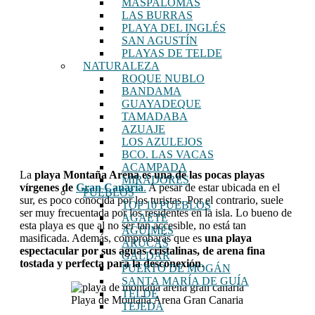
MASPALOMAS
LAS BURRAS
PLAYA DEL INGLÉS
SAN AGUSTÍN
PLAYAS DE TELDE
NATURALEZA
ROQUE NUBLO
BANDAMA
GUAYADEQUE
TAMADABA
AZUAJE
LOS AZULEJOS
BCO. LAS VACAS
ACAMPADA
La
playa
Montaña Arena es una de las pocas playas
MIRADORES
vírgenes de
Gran Canaria
.
A pesar de estar ubicada en el
PUEBLOS
sur, es poco conocida por los turistas. Por el contrario, suele
TOP 10 PUEBLOS
ser muy frecuentada por los residentes en la isla. Lo bueno de
AGAETE
esta playa es que al no ser tan accesible, no está tan
AGÜIMES
masificada. Además, comprobarás que es
una playa
ARUCAS
espectacular por sus aguas cristalinas, de arena fina
GÁLDAR
tostada y perfecta para la desconexión
.
PUERTO DE MOGÁN
SANTA MARÍA DE GUÍA
TELDE
Playa de Montaña Arena Gran Canaria
TEJEDA