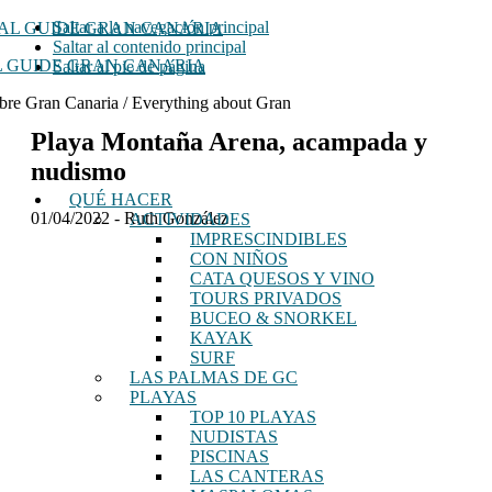
Saltar a la navegación principal
Saltar al contenido principal
 GUIDE GRAN CANARIA
Saltar al pie de página
bre Gran Canaria / Everything about Gran
Playa Montaña Arena, acampada y
nudismo
QUÉ HACER
01/04/2022
-
Ruth González
ACTIVIDADES
IMPRESCINDIBLES
CON NIÑOS
CATA QUESOS Y VINO
TOURS PRIVADOS
BUCEO & SNORKEL
KAYAK
SURF
LAS PALMAS DE GC
PLAYAS
TOP 10 PLAYAS
NUDISTAS
PISCINAS
LAS CANTERAS