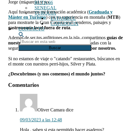
Jorge (mi pareja) y yo.
RUTA 66
SENEGAL
Aquí fusionamos mi formación académica (
Graduada y
TURQUIA
Máster en Turismo
) con su experiencia en montaña (
MTB
)
ESTAMBUL
para mostrarte la Gran Canaria real: senderos, paisajes y
CAPADOCIA
gastronomía local fuera de ruta
.
CONTACTO
Además de ser tus anfitriones en la isla, compartimos
guías de
Buscar
nuestros viajes
para que organices tus escapadas con la
en
seguridad de
seguir rutas 100% validadas por nosotros.
esta
web
Si no estamos de viaje o "catando" restaurantes, búscanos en
el monte con nuestros perri-hijos, Silver y Plata.
¿Descubrimos (y nos comemos) el mundo juntos?
Interacciones
Comentarios
con
los
lectores
Oliver Camara
dice
09/03/2023 a las 12:48
Hola , saben si esta permitido hacer asaderos?