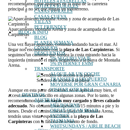
HOTELES 4 ESTRELLAS
recomendamos que aparques en la zona de la carretera
HOTELES RURALES
principal a no ser que tengas un todoterreno.
CASAS RURALES
CASAS CUEVA
VILLAS
PET FRIENDLY
Aparcamiento montaña Arena y zona de acampada de Las
BLOG & INFO
Carpinteras
BLOG
PLANES SEMANA
Una vez hayas aparcado, continua andando hacia el mar. Al
CONSEJOS
llegar nos encontramos con la
playa de Las Carpinteras
. Si
DESCUENTOS
seguimos un caminito que bordea la costa mirando hacia la
5% SEGURO VIAJE
izquierda (mirando el mar), llegaremos a la playa de Montaña
5% INTERNET ESIM
Arena.
TRANSPORTE
ALQUILAR UN COCHE
TRANSFER AEROPUERTO
Sendero de acceso a la playa
MOVERSE POR GRAN CANARIA
VISITAR OTRA ISLA
Aunque en esta parte del camino no se aprecia muy bien, el
+ DESTINOS
acceso no es tan sencillo en algunas zonas. Por lo tanto, te
AUSTRALIA
recomendamos que
no vayas muy cargado y lleves calzado
MELBOURNE
adecuado
. No obstante, son apenas 10/15 minutos a pie y lo
GREAT OCEAN ROAD
tienes. Desde el camino hacia la playa de Montaña Arena,
SYDNEY
tendrás unas vistas espectaculares a la
playa de Las
TASMANIA
Carpinteras
con la fábrica de cemento de fondo.
WHITSUNDAYS / AIRLIE BEACH