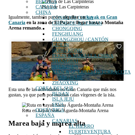
BÉLGICA
CANADÁ
Playa de Las Carpinteras
CHINA
Igualmente, también puedes
alquilar un
kayak en Gran
CONSEJOS CHINA
Canaria
en la zona de El Pajar y llegar hasta a Montaña
CHENGDU & LESHAN
Arena remando
.
CHONGQING
FENGHUANG
GUANGZHOU / CANTÓN
GUILIN
HONG KONG
PEKIN & MURALLA CHINA
SHANGHAI
SHENZHEN
XIAN & GUERREROS TERRACOTA
ZHANGJIAJIE
ZHAOXING
COREA DEL SUR
Esta una de las actividades en Gran Canaria que más nos
BUSAN
gustan, ya que pasa por muchas calas vírgenes de la isla.
ISLA JEJU
SEÚL
COSTA RICA
Ruta en kayak Santa Águeda-Montaña Arena
ESPAÑA
CANARIAS
Marea baja y marea alta
EL HIERRO
FUERTEVENTURA