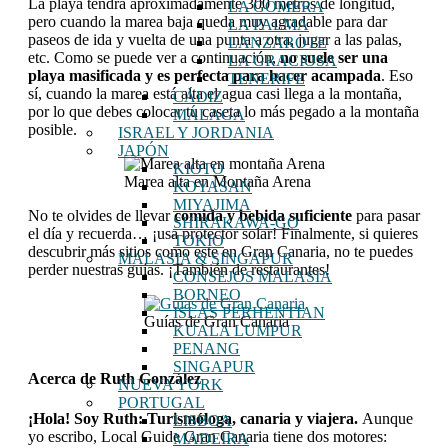
La playa tendrá aproximadamente 300 metros de longitud,
LA GOMERA
pero cuando la marea baja queda muy agradable para dar
LA PALMA
paseos de ida y vuelta de una punta a otra, jugar a las palas,
LANZAROTE
etc. Como se puede ver a continuación,
no suele ser una
LA GRACIOSA
playa masificada y es perfecta para hacer acampada
. Eso
TENERIFE
sí, cuando la marea está alta el agua casi llega a la montaña,
CÁDIZ
por lo que debes colocar tu caseta lo más pegado a la montaña
MÁLAGA
posible.
ISRAEL Y JORDANIA
JAPÓN
KIOTO
Marea alta en Montaña Arena
KOYASAN
MIYAJIMA
No te olvides de llevar
comida y bebida suficiente
para pasar
SHIRAKAWA-GO
el día y recuerda… ¡usa protector solar! Finalmente, si quieres
TOKIO
descubrir más sitios como este en Gran Canaria, no te puedes
MALASIA & SINGAPUR
perder nuestras guías. ¡También de restaurantes!
CONSEJOS MALASIA
BORNEO
ISLAS PERHENTIAN
Guías de Gran Canaria
KUALA LUMPUR
PENANG
SINGAPUR
Acerca de
Ruth González
NUEVA YORK
PORTUGAL
¡Hola! Soy Ruth: Turismóloga, canaria y viajera.
Aunque
LISBOA
yo escribo, Local Guide Gran Canaria tiene dos motores:
MADEIRA