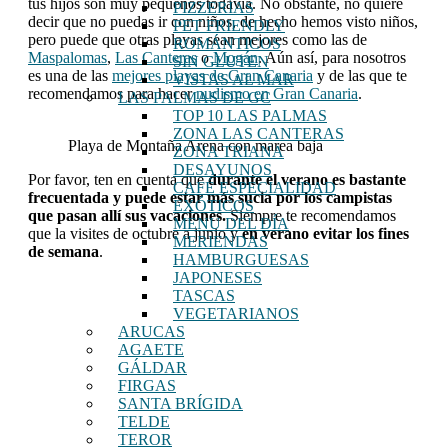
tus hijos son muy pequeños todavía. No obstante, no quiere
PIZZERÍAS
decir que no puedas ir con niños, de hecho hemos visto niños,
PET FRIENDLY
pero puede que otras playas sean mejores como las de
ROMÁNTICOS
Maspalomas
,
Las Canteras
o
Mogán
. Aún así, para nosotros
SIN GLUTEN
es una de las
mejores playas de Gran Canaria
y de las que te
VISTAS AL MAR
recomendamos para hacer
nudismo en Gran Canaria
.
LAS PALMAS DE GC
TOP 10 LAS PALMAS
ZONA LAS CANTERAS
Playa de Montaña Arena con marea baja
ZONA TRIANA
DESAYUNOS
Por favor, ten en cuenta que
durante el verano es bastante
CAFÉ ESPECIALIDAD
frecuentada y puede estar más sucia por los campistas
EXÓTICOS
que pasan allí sus vacaciones.
Siempre te recomendamos
MENU DEL DÍA
que la visites de octubre a junio y
en verano evitar los fines
MERIENDAS
de semana
.
HAMBURGUESAS
JAPONESES
TASCAS
VEGETARIANOS
ARUCAS
AGAETE
GÁLDAR
FIRGAS
SANTA BRÍGIDA
TELDE
TEROR