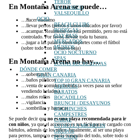
TEROR
En Montaña Arena se puede…
VALLESECO
VALSEQUILLO
OCIO
…hacer nudismo
BEACH CLUBS
…llevar perros (perros y amos educados por favor)
BODEGAS
…acampar. Realmente no está permitido, pero no está
DAY PASS
controlado. Por favor, llévate toda tu basura.
MERCADOS
…jugar a las palas y otros deportes como el fútbol
MUSEOS
(sobre todo con la marea baja)
OCIO NOCTURNO
SPAS
En Montaña Arena no hay…
ZONAS RECREATIVAS
DÓNDE COMER
…cobertura!!!
GRAN CANARIA
…baños públicos
TOP 10 GRAN CANARIA
…venta de comida y bebida (a veces pasa un señor
ARROCES
vendiendo helados)
BARATOS
…malos rollos
BOCADILLOS
…vigilancia
BRUNCH / DESAYUNOS
…sombrillas y hamacas
BOCHINCHES
CAMPESTRES
Se puede decir que
no es una playa recomendada para ir
CARNE
con niños
, ya que el acceso no es tan fácil para ir cargado con
ESTRELLA MICHELIN
bártulos, además de los niños. Igualmente, al ser una playa
GRUPOS
para perros, tampoco estarás tranquilo del todo, sobre todo si
PESCADO