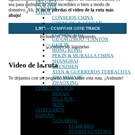
BÉLGICA
sea para disfrutar de rutas increíbles o bien a modo de
CANADÁ
donativo. Ah,
¡y no te pierdas el video de la ruta más
CHINA
abajo!
CONSEJOS CHINA
CHENGDU & LESHAN
1,99€ – COMPRAR ESTE TRACK
CHONGQING
FENGHUANG
Incluido el 7%% de impuesto
GUANGZHOU / CANTÓN
GUILIN
HONG KONG
PEKIN & MURALLA CHINA
SHANGHAI
Video de la ruta
SHENZHEN
XIAN & GUERREROS TERRACOTA
ZHANGJIAJIE
Te dejamos con un pequeño video sobre esta ruta. ¡Anímate!
ZHAOXING
COREA DEL SUR
BUSAN
ISLA JEJU
SEÚL
COSTA RICA
ESPAÑA
CANARIAS
EL HIERRO
FUERTEVENTURA