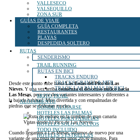
VALLESECO
VALSEQUILLO
ZONA SUR
GUÍAS DE VIAJE
GUÍA COMPLETA
RESTAURANTES
PLAYAS
DESPEDIDA SOLTERO
RUTAS
SENDERISMO
TRAIL RUNNING
RUTAS EN BICI
TRACKS ENDURO
TRACKS GRAVEL & MTB
Desde este punto sube hasta
Las Bolas del Pico de Las
TRACK LAS PALMAS EN BICI
Nieves
. Y una vez arriba
comienza el descenso mítico hacia
Las Mesas
, pero por dos variantes interesantes y diferentes a
MOTO TRAIL
la bajada habitual. Muy divertida y con empalmadas de
ALOJAMIENTO
piedras que se disfrutan mucho.
DÓNDE ALOJARSE
HOTELES LAS PALMAS
HOTELES PARA FAMILIAS
Vistas desde El Pico de Las Nieves
HOTELES SOLO ADULTOS
TODO INCLUIDO
Cuando llegamos a Las Mesas, subimos de nuevo por una
HOTELES 5 ESTRELLAS
variante de una pista de tierra unos 20/30 minutos. Para