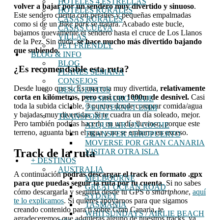
HOTELES 4 ESTRELLAS
volver a bajar por un sendero muy divertido y sinuoso
.
HOTELES RURALES
Este sendero cuenta con peraltes y pequeñas empalmadas
CASAS RURALES
como si de un
Bike park
se tratara. Acabado este bucle,
CASAS CUEVA
bajamos nuevamente el sendero hasta el cruce de Los Llanos
VILLAS
de la Pez. Sin duda,
se hace mucho más divertido bajando
PET FRIENDLY
que subiendo.
BLOG & INFO
BLOG
¿Es recomendable esta ruta?
PLANES SEMANA
CONSEJOS
Desde luego que si. Es una ruta muy divertida,
relativamente
DESCUENTOS
corta en kilómetros, pero casi con 1000m de desnivel.
Casi
5% SEGURO VIAJE
toda la subida ciclable, 3 puntos donde comprar comida/agua
5% INTERNET ESIM
y bajadas muy divertidas. Si te cuadra un día soleado, mejor.
TRANSPORTE
Pero también podrías hacerlo en un día lluvioso, porque este
ALQUILAR UN COCHE
terreno, aguanta bien el agua y no se embarra en exceso.
TRANSFER AEROPUERTO
MOVERSE POR GRAN CANARIA
Track de la ruta
VISITAR OTRA ISLA
+ DESTINOS
AUSTRALIA
A continuación
podrás descargar el track en formato .gpx
MELBOURNE
para que puedas seguir la ruta por tu cuenta
. Si no sabes
GREAT OCEAN ROAD
cómo descargarla y seguirla desde tu GPS o
smartphone
,
aquí
SYDNEY
te lo explicamos
. Si quieres apoyarnos para que sigamos
TASMANIA
creando contenido para ti sobre Gran Canaria, te
WHITSUNDAYS / AIRLIE BEACH
agradeceremos que adquieras alguno de nuestros tracks, ya