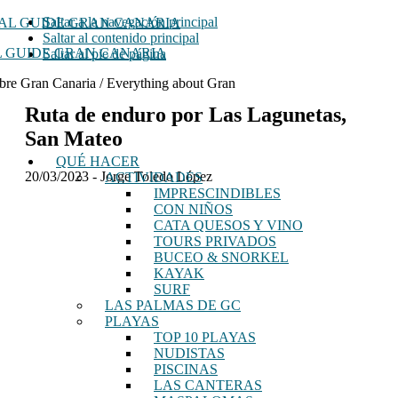
Saltar a la navegación principal
Saltar al contenido principal
 GUIDE GRAN CANARIA
Saltar al pie de página
bre Gran Canaria / Everything about Gran
Ruta de enduro por Las Lagunetas,
San Mateo
QUÉ HACER
20/03/2023
-
Jorge Toledo López
ACTIVIDADES
IMPRESCINDIBLES
CON NIÑOS
CATA QUESOS Y VINO
TOURS PRIVADOS
BUCEO & SNORKEL
KAYAK
SURF
LAS PALMAS DE GC
PLAYAS
TOP 10 PLAYAS
NUDISTAS
PISCINAS
LAS CANTERAS