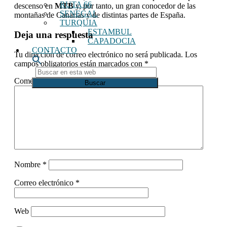
RUTA 66
descenso en
MTB
y, por tanto, un gran conocedor de las
SENEGAL
montañas de Canarias y de distintas partes de España.
TURQUIA
ESTAMBUL
Interacciones
Deja una respuesta
CAPADOCIA
con
CONTACTO
Tu dirección de correo electrónico no será publicada.
Los
los
campos obligatorios están marcados con
*
Buscar
lectores
en
Comentario
*
esta
web
Nombre
*
Correo electrónico
*
Web