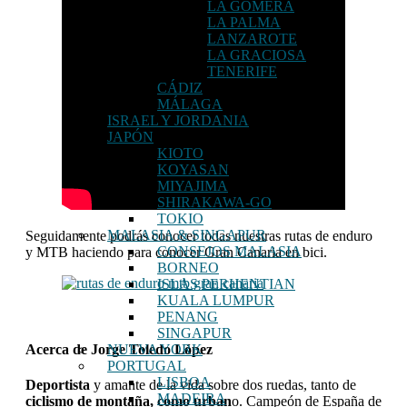
LA GOMERA
LA PALMA
LANZAROTE
LA GRACIOSA
TENERIFE
CÁDIZ
MÁLAGA
ISRAEL Y JORDANIA
JAPÓN
KIOTO
KOYASAN
MIYAJIMA
SHIRAKAWA-GO
TOKIO
MALASIA & SINGAPUR
Seguidamente podrás conocer todas nuestras rutas de enduro
CONSEJOS MALASIA
y MTB haciendo para conocer Gran Canaria en bici.
BORNEO
ISLAS PERHENTIAN
KUALA LUMPUR
PENANG
SINGAPUR
Acerca de
Jorge Toledo López
NUEVA YORK
PORTUGAL
LISBOA
Deportista
y amante de la vida sobre dos ruedas, tanto de
MADEIRA
ciclismo de montaña, como urban
o. Campeón de España de