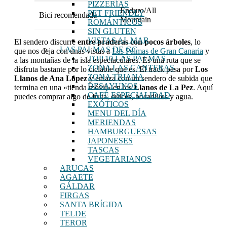
PIZZERÍAS
Enduro/All
PET FRIENDLY
Bici recomendada
Mountain
ROMÁNTICOS
SIN GLUTEN
VISTAS AL MAR
El sendero discurre
entre praderas con pocos árboles
, lo
LAS PALMAS DE GC
que nos deja con unas vistas a
Las Palmas de Gran Canaria
y
TOP 10 LAS PALMAS
a las montañas de la isla espectaculares. Es una ruta que se
ZONA LAS CANTERAS
disfruta bastante por lo ciclable que es. El track pasa por
Los
ZONA TRIANA
Llanos de Ana López
y enlaza con un sendero de subida que
DESAYUNOS
termina en una «tienda móvil» en los
Llanos de La Pez
. Aquí
CAFÉ ESPECIALIDAD
puedes comprar algo de fruta, dulces, bocadillos y agua.
EXÓTICOS
MENU DEL DÍA
MERIENDAS
HAMBURGUESAS
JAPONESES
TASCAS
VEGETARIANOS
ARUCAS
AGAETE
GÁLDAR
FIRGAS
SANTA BRÍGIDA
TELDE
TEROR