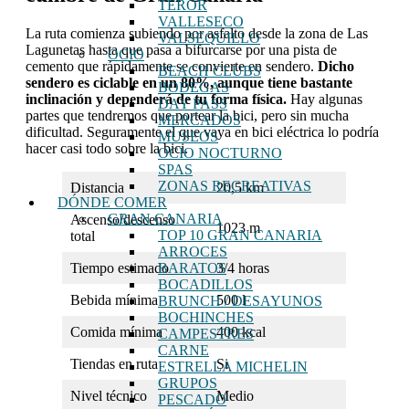
TEROR
VALLESECO
La ruta comienza subiendo por asfalto desde la zona de Las
VALSEQUILLO
Lagunetas hasta que pasa a bifurcarse por una pista de
OCIO
cemento que rápidamente se convierte en sendero.
Dicho
BEACH CLUBS
sendero es ciclable en un 80%, aunque tiene bastante
BODEGAS
inclinación y dependerá de tu forma física.
Hay algunas
DAY PASS
partes que tendremos que portear la bici, pero sin mucha
MERCADOS
dificultad. Seguramente el que vaya en bici eléctrica lo podría
MUSEOS
hacer casi todo sobre la bici.
OCIO NOCTURNO
SPAS
ZONAS RECREATIVAS
Distancia
20,5 km
DÓNDE COMER
GRAN CANARIA
Ascenso/descenso
1023 m
TOP 10 GRAN CANARIA
total
ARROCES
Tiempo estimado
3/4 horas
BARATOS
BOCADILLOS
Bebida mínima
500 l
BRUNCH / DESAYUNOS
BOCHINCHES
Comida mínima
400 kcal
CAMPESTRES
CARNE
Tiendas en ruta
Si
ESTRELLA MICHELIN
GRUPOS
Nivel técnico
Medio
PESCADO