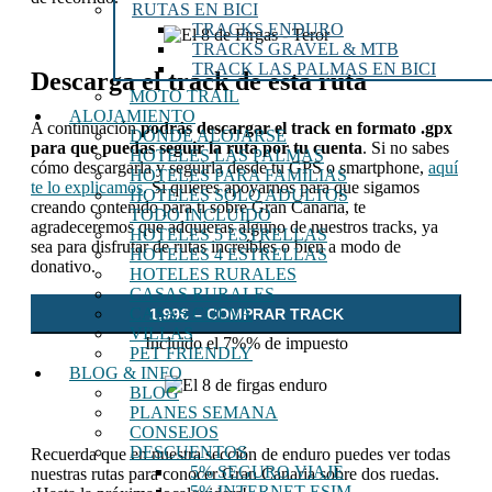
RUTAS EN BICI
TRACKS ENDURO
TRACKS GRAVEL & MTB
TRACK LAS PALMAS EN BICI
Descarga el track de esta ruta
MOTO TRAIL
ALOJAMIENTO
A continuación
podrás descargar el track en formato .gpx
DÓNDE ALOJARSE
para que puedas seguir la ruta por tu cuenta
. Si no sabes
HOTELES LAS PALMAS
cómo descargarla y seguirla desde tu GPS o smartphone,
aquí
HOTELES PARA FAMILIAS
te lo explicamos
. Si quieres apoyarnos para que sigamos
HOTELES SOLO ADULTOS
creando contenido para ti sobre Gran Canaria, te
TODO INCLUIDO
agradeceremos que adquieras alguno de nuestros tracks, ya
HOTELES 5 ESTRELLAS
sea para disfrutar de rutas increíbles o bien a modo de
HOTELES 4 ESTRELLAS
donativo.
HOTELES RURALES
CASAS RURALES
CASAS CUEVA
1,99€ – COMPRAR TRACK
VILLAS
Incluido el 7%% de impuesto
PET FRIENDLY
BLOG & INFO
BLOG
PLANES SEMANA
CONSEJOS
DESCUENTOS
Recuerda que en nuestra sección de enduro puedes ver todas
5% SEGURO VIAJE
nuestras rutas para conocer Gran Canaria sobre dos ruedas.
5% INTERNET ESIM