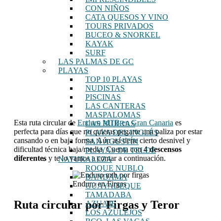
CON NIÑOS
CATA QUESOS Y VINO
TOURS PRIVADOS
BUCEO & SNORKEL
KAYAK
SURF
LAS PALMAS DE GC
PLAYAS
TOP 10 PLAYAS
NUDISTAS
PISCINAS
LAS CANTERAS
MASPALOMAS
Esta ruta circular de
Enduro MTB en Gran Canaria
es
LAS BURRAS
perfecta para días que no quieras pegarte una paliza por estar
PLAYA DEL INGLÉS
cansando o en baja forma. Aún así tiene cierto desnivel y
SAN AGUSTÍN
dificultad técnica baja/media. Cuenta con
4 descensos
PLAYAS DE TELDE
diferentes
y te lo vamos a contar a continuación.
NATURALEZA
ROQUE NUBLO
BANDAMA
Enduro en Firgas
GUAYADEQUE
TAMADABA
Ruta circular por Firgas y Teror
AZUAJE
LOS AZULEJOS