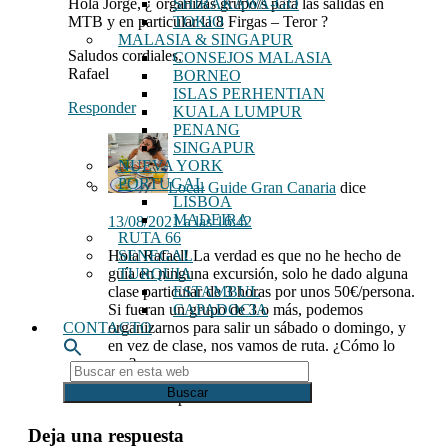
Hola Jorge, ¿ organizas grupo/s para las salidas en
SHIRAKAWA-GO
MTB y en particular la 8 Firgas – Teror ?
TOKIO
MALASIA & SINGAPUR
Saludos cordiales,
CONSEJOS MALASIA
Rafael
BORNEO
ISLAS PERHENTIAN
Responder
KUALA LUMPUR
PENANG
SINGAPUR
NUEVA YORK
PORTUGAL
Local Guide Gran Canaria
dice
LISBOA
MADEIRA
13/08/2021 a las 16:42
RUTA 66
Hola Rafael! La verdad es que no he hecho de
SENEGAL
guía en ninguna excursión, solo he dado alguna
TURQUIA
clase particular de 3 horas por unos 50€/persona.
ESTAMBUL
Si fueran un grupo de 3 o más, podemos
CAPADOCIA
organizarnos para salir un sábado o domingo, y
CONTACTO
en vez de clase, nos vamos de ruta. ¿Cómo lo
ves?
Buscar
en
Un abrazo puntal!
esta
web
Deja una respuesta