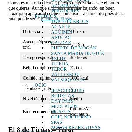
BCO. LAS VACAS
Como es una ruta circular, puedes empezarla desde el punto
ACAMPADA
que quieras. Aunque si quieres terminar bajando, en buen
MIRADORES
lugar para aparcar el coche en incluso ir a comer después de la
PUEBLOS
ruta, puede ser el
pueblo de Firgas
.
TOP 10 PUEBLOS
AGAETE
Distancia
31,5 km
AGÜIMES
ARUCAS
Ascenso/descenso
GÁLDAR
1.219 m
total
PUERTO DE MOGÁN
SANTA MARÍA DE GUÍA
Tiempo estimado
3/5 horas
TELDE
TEJEDA
Bebida mínima
750 ml
TEROR
VALLESECO
Comida mínima
1000 kcal
VALSEQUILLO
OCIO
Tiendas en ruta
Si
BEACH CLUBS
BODEGAS
Nivel técnico
Medio
DAY PASS
MERCADOS
Enduro/All
Bici recomendada
MUSEOS
Mountain
OCIO NOCTURNO
SPAS
ZONAS RECREATIVAS
El 8 de Firgas – Teror