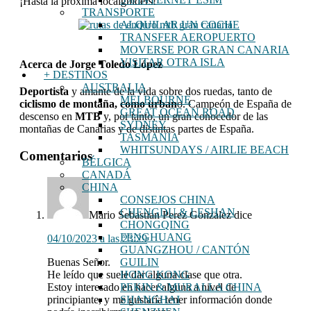
¡Hasta la próxima localguiders!
TRANSPORTE
ALQUILAR UN COCHE
TRANSFER AEROPUERTO
MOVERSE POR GRAN CANARIA
VISITAR OTRA ISLA
Acerca de
Jorge Toledo López
+ DESTINOS
AUSTRALIA
Deportista
y amante de la vida sobre dos ruedas, tanto de
MELBOURNE
ciclismo de montaña, como urban
o. Campeón de España de
GREAT OCEAN ROAD
descenso en
MTB
y, por tanto, un gran conocedor de las
SYDNEY
montañas de Canarias y de distintas partes de España.
TASMANIA
WHITSUNDAYS / AIRLIE BEACH
Interacciones
Comentarios
BÉLGICA
con
CANADÁ
CHINA
los
CONSEJOS CHINA
lectores
CHENGDU & LESHAN
Mario Sebastian Perez Gonzalez
dice
CHONGQING
FENGHUANG
04/10/2023 a las 23:29
GUANGZHOU / CANTÓN
Buenas Señor.
GUILIN
He leído que suele dar alguna clase que otra.
HONG KONG
Estoy interesado en hacer alguna a nivel de
PEKIN & MURALLA CHINA
principiante, y me gustaría tener información donde
SHANGHAI