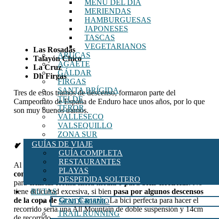
MENU DEL DÍA
MERIENDAS
HAMBURGUESAS
JAPONESES
TASCAS
VEGETARIANOS
Las Rosadas
ARUCAS
Talayón Chico
AGAETE
La Cruz
GÁLDAR
Dh Firgas
FIRGAS
SANTA BRÍGIDA
Tres de estos tramos de descenso, formaron parte del
TELDE
Campeonato de España de Enduro hace unos años, por lo que
TEROR
son muy buenos tramos.
VALLESECO
VALSEQUILLO
ZONA SUR
GUÍAS DE VIAJE
✔ A tener en cuenta antes de hacer la ruta
GUÍA COMPLETA
RESTAURANTES
Al ser larga, es importante que llevemos
dinero o
PLAYAS
comida/agua suficiente para completarla
. Es perfecta
DESPEDIDA SOLTERO
para
ciclistas forma física media o para bicis eléctricas
. No
tiene dificultad excesiva, si bien
pasa por algunos descensos
RUTAS
de la copa de
Gran Canaria
. La bici perfecta para hacer el
SENDERISMO
recorrido sería una All Mountain de doble suspensión y 14cm
TRAIL RUNNING
de recorrido.