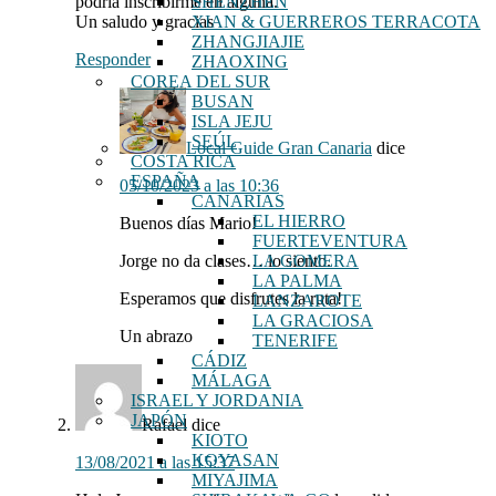
podría inscribirme en alguna.
SHENZHEN
Un saludo y gracias
XIAN & GUERREROS TERRACOTA
ZHANGJIAJIE
Responder
ZHAOXING
COREA DEL SUR
BUSAN
ISLA JEJU
SEÚL
Local Guide Gran Canaria
dice
COSTA RICA
ESPAÑA
05/10/2023 a las 10:36
CANARIAS
EL HIERRO
Buenos días Mario!
FUERTEVENTURA
Jorge no da clases… lo siento.
LA GOMERA
LA PALMA
Esperamos que disfrutes la ruta!
LANZAROTE
LA GRACIOSA
Un abrazo
TENERIFE
CÁDIZ
MÁLAGA
ISRAEL Y JORDANIA
JAPÓN
Rafael
dice
KIOTO
KOYASAN
13/08/2021 a las 15:37
MIYAJIMA