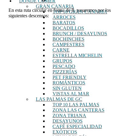
DÓNDE COMER
GRAN CANARIA
En esta ruta circular en forma de 8, pasaremos por los
TOP 10 GRAN CANARIA
siguientes descensos:
ARROCES
BARATOS
BOCADILLOS
BRUNCH / DESAYUNOS
BOCHINCHES
CAMPESTRES
CARNE
ESTRELLA MICHELIN
GRUPOS
PESCADO
PIZZERÍAS
PET FRIENDLY
ROMÁNTICOS
SIN GLUTEN
VISTAS AL MAR
LAS PALMAS DE GC
TOP 10 LAS PALMAS
ZONA LAS CANTERAS
ZONA TRIANA
DESAYUNOS
CAFÉ ESPECIALIDAD
EXÓTICOS