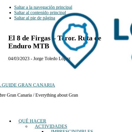
Saltar a la navegación principal
Saltar al contenido principal
Saltar al pie de página
El 8 de Firgas – Teror. Ruta de
Enduro MTB
04/03/2023
-
Jorge Toledo López
 GUIDE GRAN CANARIA
bre Gran Canaria / Everything about Gran
QUÉ HACER
ACTIVIDADES
IMPRESCINDIBLES