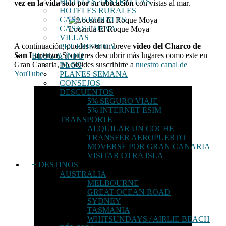
HOTELES 4 ESTRELLAS
vez en la vida solo por su ubicación
con vistas al mar.
HOTELES RURALES
CASAS RURALES
CASAS CUEVA
Locanda El Roque Moya
VILLAS
A continuación, puedes ver un breve
video del Charco de
PET FRIENDLY
San Lorenzo
. Si quieres descubrir más lugares como este en
BLOG & INFO
Gran Canaria, no olvides suscribirte a
nuestro canal de
BLOG
YouTube
.
PLANES SEMANA
CONSEJOS
DESCUENTOS
5% SEGURO VIAJE
5% INTERNET ESIM
TRANSPORTE
ALQUILAR UN COCHE
TRANSFER AEROPUERTO
MOVERSE POR GRAN CANARIA
VISITAR OTRA ISLA
+ DESTINOS
AUSTRALIA
MELBOURNE
GREAT OCEAN ROAD
SYDNEY
TASMANIA
WHITSUNDAYS / AIRLIE BEACH