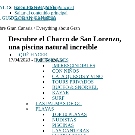
Saltar a la navegación principal
Saltar al contenido principal
 GUIDE GRAN CANARIA
Saltar al pie de página
bre Gran Canaria / Everything about Gran
Descubre el Charco de San Lorenzo,
una piscina natural increíble
QUÉ HACER
17/04/2023
-
Ruth González
ACTIVIDADES
IMPRESCINDIBLES
CON NIÑOS
CATA QUESOS Y VINO
TOURS PRIVADOS
BUCEO & SNORKEL
KAYAK
SURF
LAS PALMAS DE GC
PLAYAS
TOP 10 PLAYAS
NUDISTAS
PISCINAS
LAS CANTERAS