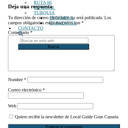
RUTA 66
Interacciones
Deja una respuesta
SENEGAL
con
TURQUIA
Tu dirección de correo electrónico no será publicada.
Los
ESTAMBUL
los
campos obligatorios están marcados con
*
CAPADOCIA
lectores
CONTACTO
Comentario
*
Buscar
en
esta
web
Nombre
*
Correo electrónico
*
Web
Quiero recibir la newsletter de Local Guide Gran Canaria