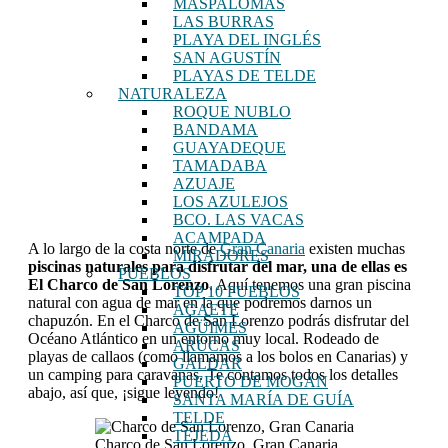
MASPALOMAS
LAS BURRAS
PLAYA DEL INGLÉS
SAN AGUSTÍN
PLAYAS DE TELDE
NATURALEZA
ROQUE NUBLO
BANDAMA
GUAYADEQUE
TAMADABA
AZUAJE
LOS AZULEJOS
BCO. LAS VACAS
ACAMPADA
A lo largo de la costa norte de
Gran Canaria
existen muchas
MIRADORES
piscinas naturales para disfrutar del mar, una de ellas es
PUEBLOS
El Charco de San Lorenzo
. Aquí tenemos una gran piscina
TOP 10 PUEBLOS
natural con agua de mar en la que podremos darnos un
AGAETE
chapuzón. En el Charco de San Lorenzo podrás disfrutar del
AGÜIMES
Océano Atlántico en un entorno muy local. Rodeado de
ARUCAS
playas de callaos (como llamamos a los bolos en Canarias) y
GÁLDAR
un camping para caravanas. Te contamos todos los detalles
PUERTO DE MOGÁN
abajo, así que, ¡sigue leyendo!
SANTA MARÍA DE GUÍA
TELDE
TEJEDA
Charco de San Lorenzo, Gran Canaria