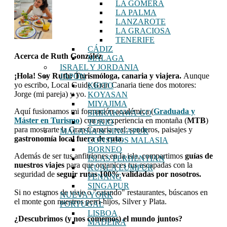
LA GOMERA
LA PALMA
LANZAROTE
LA GRACIOSA
TENERIFE
CÁDIZ
Acerca de
Ruth González
MÁLAGA
ISRAEL Y JORDANIA
¡Hola! Soy Ruth: Turismóloga, canaria y viajera.
Aunque
JAPÓN
yo escribo, Local Guide Gran Canaria tiene dos motores:
KIOTO
Jorge (mi pareja) y yo.
KOYASAN
MIYAJIMA
Aquí fusionamos mi formación académica (
Graduada y
SHIRAKAWA-GO
Máster en Turismo
) con su experiencia en montaña (
MTB
)
TOKIO
para mostrarte la Gran Canaria real: senderos, paisajes y
MALASIA & SINGAPUR
gastronomía local fuera de ruta
.
CONSEJOS MALASIA
BORNEO
Además de ser tus anfitriones en la isla, compartimos
guías de
ISLAS PERHENTIAN
nuestros viajes
para que organices tus escapadas con la
KUALA LUMPUR
seguridad de
seguir rutas 100% validadas por nosotros.
PENANG
SINGAPUR
Si no estamos de viaje o "catando" restaurantes, búscanos en
NUEVA YORK
el monte con nuestros perri-hijos, Silver y Plata.
PORTUGAL
LISBOA
¿Descubrimos (y nos comemos) el mundo juntos?
MADEIRA