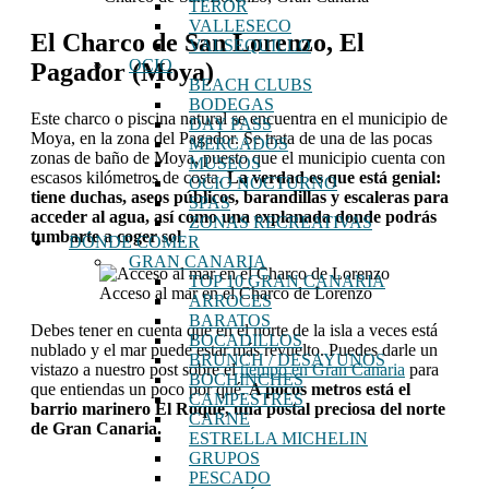
TEROR
VALLESECO
El Charco de San Lorenzo, El
VALSEQUILLO
OCIO
Pagador (Moya)
BEACH CLUBS
BODEGAS
Este charco o piscina natural se encuentra en el municipio de
DAY PASS
Moya, en la zona del Pagador. Se trata de una de las pocas
MERCADOS
zonas de baño de Moya, puesto que el municipio cuenta con
MUSEOS
escasos kilómetros de costa.
La verdad es que está genial:
OCIO NOCTURNO
tiene duchas, aseos públicos, barandillas y escaleras para
SPAS
acceder al agua, así como una explanada donde podrás
ZONAS RECREATIVAS
tumbarte a coger sol
.
DÓNDE COMER
GRAN CANARIA
TOP 10 GRAN CANARIA
Acceso al mar en el Charco de Lorenzo
ARROCES
BARATOS
Debes tener en cuenta que en el norte de la isla a veces está
BOCADILLOS
nublado y el mar puede estar más revuelto. Puedes darle un
BRUNCH / DESAYUNOS
vistazo a nuestro post sobre el
tiempo en Gran Canaria
para
BOCHINCHES
que entiendas un poco por qué.
A pocos metros está el
CAMPESTRES
barrio marinero El Roque, una postal preciosa del norte
CARNE
de Gran Canaria.
ESTRELLA MICHELIN
GRUPOS
PESCADO