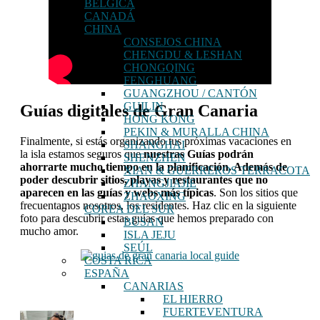
BÉLGICA
CANADÁ
CHINA
CONSEJOS CHINA
CHENGDU & LESHAN
CHONGQING
FENGHUANG
GUANGZHOU / CANTÓN
GUILIN
Guías digitales de Gran Canaria
HONG KONG
PEKIN & MURALLA CHINA
Finalmente, si estás organizando tus próximas vacaciones en
SHANGHAI
la isla estamos seguros que
nuestras Guías podrán
SHENZHEN
ahorrarte mucho tiempo en la planificación. Además de
XIAN & GUERREROS TERRACOTA
poder descubrir sitios, playas y restaurantes que no
ZHANGJIAJIE
aparecen en las guías y webs más típicas
. Son los sitios que
ZHAOXING
frecuentamos nosotros, los residentes. Haz clic en la siguiente
COREA DEL SUR
foto para descubrir estas guías que hemos preparado con
BUSAN
mucho amor.
ISLA JEJU
SEÚL
COSTA RICA
ESPAÑA
CANARIAS
EL HIERRO
FUERTEVENTURA