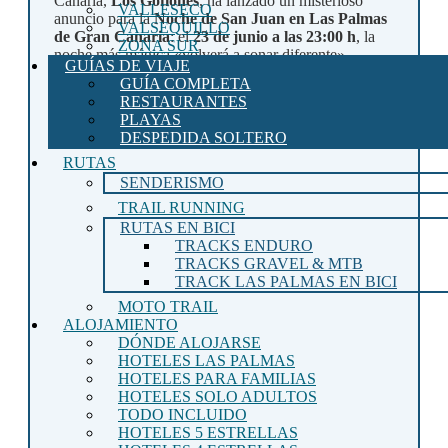
Canaria,
Los Gofiones
, ha lanzado un misterioso
VALLESECO
anuncio para la
Noche de San Juan en Las Palmas
VALSEQUILLO
de Gran Canaria
: el
23 de junio a las 23:00 h
, la
ZONA SUR
noche más mágica «volverá a sonar diferente».
GUÍAS DE VIAJE
Prometen
un regalo muy especial
cuando la ciudad
GUÍA COMPLETA
celebre su gran noche, así que muchos ya se
RESTAURANTES
preguntan
qué van a hacer Los Gofiones este San
PLAYAS
Juan 2026
. 👀
DESPEDIDA SOLTERO
RUTAS
SENDERISMO
TRAIL RUNNING
RUTAS EN BICI
TRACKS ENDURO
TRACKS GRAVEL & MTB
TRACK LAS PALMAS EN BICI
MOTO TRAIL
ALOJAMIENTO
DÓNDE ALOJARSE
HOTELES LAS PALMAS
HOTELES PARA FAMILIAS
HOTELES SOLO ADULTOS
TODO INCLUIDO
HOTELES 5 ESTRELLAS