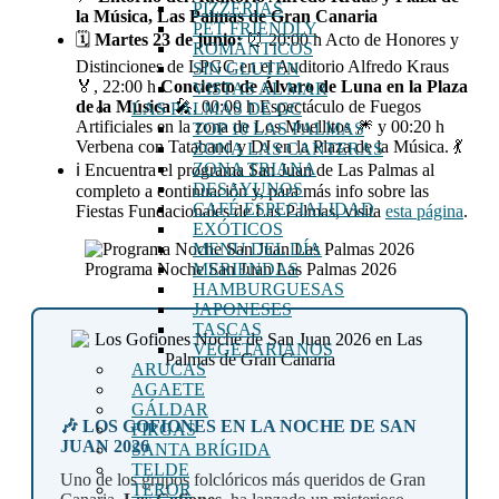
PIZZERÍAS
la Música, Las Palmas de Gran Canaria
PET FRIENDLY
🗓️
Martes 23 de junio:
⏰ 20:00 h Acto de Honores y
ROMÁNTICOS
Distinciones de LPGC en el Auditorio Alfredo Kraus
SIN GLUTEN
🏅, 22:00 h
Concierto de Álvaro de Luna en la Plaza
VISTAS AL MAR
de la Música
🎤, 00:00 h Espectáculo de Fuegos
LAS PALMAS DE GC
Artificiales en la zona de Los Muellitos 🎆 y 00:20 h
TOP 10 LAS PALMAS
Verbena con Tataband y DJ en la Plaza de la Música. 💃
ZONA LAS CANTERAS
ZONA TRIANA
ℹ️ Encuentra el programa San Juan de Las Palmas al
DESAYUNOS
completo a continuación y, para más info sobre las
CAFÉ ESPECIALIDAD
Fiestas Fundacionales de Las Palmas, visita
esta página
.
EXÓTICOS
MENU DEL DÍA
MERIENDAS
Programa Noche San Juan Las Palmas 2026
HAMBURGUESAS
JAPONESES
TASCAS
VEGETARIANOS
ARUCAS
AGAETE
GÁLDAR
🎶 LOS GOFIONES EN LA NOCHE DE SAN
FIRGAS
JUAN 2026
SANTA BRÍGIDA
TELDE
Uno de los grupos folclóricos más queridos de Gran
TEROR