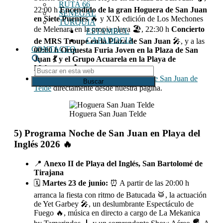
RUTA 66
22:00 h
Encendido de la gran Hoguera de San Juan
SENEGAL
en Siete Puentes
🔥 y XIX edición de Los Mechones
TURQUIA
de Melenara en la propia playa 🏖️, 22:30 h
Concierto
ESTAMBUL
CAPADOCIA
de MRS Troupe en la Plaza de San Juan
🎤, y a las
CONTACTO
00:00 h Orquesta Furia Joven en la Plaza de San
Juan 💃 y el Grupo Acuarela en la Playa de
Melenara. 🎶
Buscar
en
ℹ️ Descarga el
Programa de las fiestas de San Juan de
esta
Telde
directamente desde nuestra página.
web
Hoguera San Juan Telde
5) Programa Noche de San Juan en Playa del
Inglés 2026 🔥
📍
Anexo II de Playa del Inglés, San Bartolomé de
Tirajana
🗓️
Martes 23 de junio:
⏰ A partir de las 20:00 h
arranca la fiesta con ritmo de Batucada 🥁, la actuación
de Yet Garbey 🎤, un deslumbrante Espectáculo de
Fuego 🔥, música en directo a cargo de La Mekanica