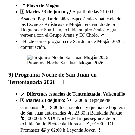
📍
Playa de Mogán
🗓️
Martes 23 de junio:
⏰ A partir de las 21:00 h
Asadero Popular de piñas, espectáculo y batucada de
las Escuelas Artísticas de Mogán, encendido de la
Hoguera de San Juan, exhibición pirotécnica y gran
verbena con el Grupo Arena y DJ Cholo. 🎆
ℹ️ Hazte con el programa de San Juan de Mogán 2026 a
continuación.
Programa Noche San Juan Mogán 2026
9) Programa Noche de San Juan en
Tenteniguada 2026 🧙‍♀️
📍
Diferentes espacios de Tenteniguada, Valsequillo
🗓️
Martes 23 de junio:
⏰ 12:00 h Repique de
campanas 🔔, 18:00 h Caracoleda y quema de hogueras
de San Juan autorizadas 🔥, 23:30 h Batukada Paixao
🥁, 00:00 h XXIX Noche de Brujas seguida de la
exhibición de Pirotecnia Huracán 🎆, 01:00 h DJ
Promaster 🎧 y 02:00 h Leyenda Joven. 💃