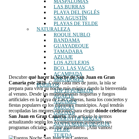
MASPALOMAS
LAS BURRAS
PLAYA DEL INGLÉS
SAN AGUSTÍN
PLAYAS DE TELDE
NATURALEZA
ROQUE NUBLO
BANDAMA
GUAYADEQUE
TAMADABA
AZUAJE
LOS AZULEJOS
BCO. LAS VACAS
ACAMPADA
Descubre
qué hacer la Noche de San Juan en Gran
MIRADORES
Canaria este 2026
. Como cada mes de junio, la isla se
PUEBLOS
prepara para vivir su noche más mágica dando la bienvenida
TOP 10 PUEBLOS
al verano. Desde las multitudinarias hogueras y fuegos
AGAETE
artificiales en la playa de Las Canteras, hasta los conciertos y
AGÜIMES
fiestas populares en los diferentes municipios. Aquí tendrás
ARUCAS
recopiladas las mejores opciones para elegir
dónde celebrar
GÁLDAR
San Juan en Gran Canaria
. Este artículo lo iremos
PUERTO DE MOGÁN
actualizando según los Ayuntamientos publiquen sus
SANTA MARÍA DE GUÍA
programas oficiales, así que guárdatelo. ¡Allá vamos!
TELDE
TEJEDA