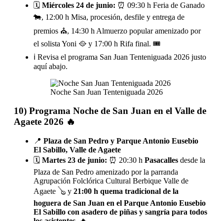
🗓️
Miércoles 24 de junio:
⏰ 09:30 h Feria de Ganado
🐄, 12:00 h Misa, procesión, desfile y entrega de
premios ⛪, 14:30 h Almuerzo popular amenizado por
el solista Yoni 🥘 y 17:00 h Rifa final. 🎟️
ℹ️ Revisa el programa San Juan Tenteniguada 2026 justo
aquí abajo.
Noche San Juan Tenteniguada 2026
10) Programa Noche de San Juan en el Valle de
Agaete 2026 🔥
📍
Plaza de San Pedro y Parque Antonio Eusebio
El Sabillo, Valle de Agaete
🗓️
Martes 23 de junio:
⏰ 20:30 h
Pasacalles
desde la
Plaza de San Pedro amenizado por la parranda
Agrupación Folclórica Cultural Berbique Valle de
Agaete 🪕 y
21:00 h quema tradicional de la
hoguera de San Juan en el Parque Antonio Eusebio
El Sabillo con asadero de piñas y sangría para todos
los asistentes
. 🔥