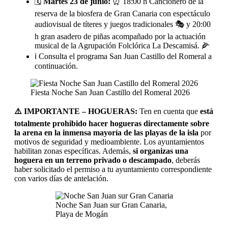
🗓️
Martes 23 de junio:
⏰ 18:00 h Cancionero de la
reserva de la biosfera de Gran Canaria con espectáculo
audiovisual de títeres y juegos tradicionales 🎭 y 20:00
h gran asadero de piñas acompañado por la actuación
musical de la Agrupación Folclórica La Descamisá. 🌽
ℹ️ Consulta el programa San Juan Castillo del Romeral a
continuación.
Fiesta Noche San Juan Castillo del Romeral 2026
⚠️ IMPORTANTE – HOGUERAS:
Ten en cuenta que
está
totalmente prohibido hacer hogueras directamente sobre
la arena en la inmensa mayoría de las playas de la isla
por
motivos de seguridad y medioambiente. Los ayuntamientos
habilitan zonas específicas. Además,
si organizas una
hoguera en un terreno privado o descampado
, deberás
haber solicitado el permiso a tu ayuntamiento correspondiente
con varios días de antelación.
Noche San Juan sur Gran Canaria,
Playa de Mogán