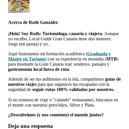
Acerca de
Ruth González
¡Hola! Soy Ruth: Turismóloga, canaria y viajera.
Aunque
yo escribo, Local Guide Gran Canaria tiene dos motores:
Jorge (mi pareja) y yo.
Aquí fusionamos mi formación académica (
Graduada y
Máster en Turismo
) con su experiencia en montaña (
MTB
)
para mostrarte la Gran Canaria real: senderos, paisajes y
gastronomía local fuera de ruta
.
Además de ser tus anfitriones en la isla, compartimos
guías de
nuestros viajes
para que organices tus escapadas con la
seguridad de
seguir rutas 100% validadas por nosotros.
Si no estamos de viaje o "catando" restaurantes, búscanos en
el monte con nuestros perri-hijos, Silver y Plata.
¿Descubrimos (y nos comemos) el mundo juntos?
Interacciones
Deja una respuesta