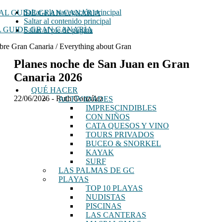
Saltar a la navegación principal
Saltar al contenido principal
 GUIDE GRAN CANARIA
Saltar al pie de página
bre Gran Canaria / Everything about Gran
Planes noche de San Juan en Gran
Canaria 2026
QUÉ HACER
22/06/2026
-
Ruth González
ACTIVIDADES
IMPRESCINDIBLES
CON NIÑOS
CATA QUESOS Y VINO
TOURS PRIVADOS
BUCEO & SNORKEL
KAYAK
SURF
LAS PALMAS DE GC
PLAYAS
TOP 10 PLAYAS
NUDISTAS
PISCINAS
LAS CANTERAS