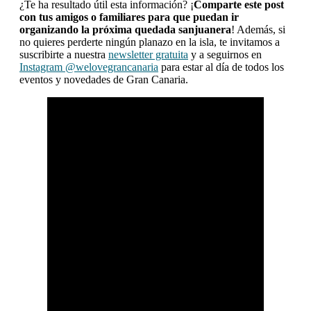
¿Te ha resultado útil esta información? ¡
Comparte este post
con tus amigos o familiares para que puedan ir
organizando la próxima quedada sanjuanera
! Además, si
no quieres perderte ningún planazo en la isla, te invitamos a
suscribirte a nuestra
newsletter gratuita
y a seguirnos en
Instagram @welovegrancanaria
para estar al día de todos los
eventos y novedades de Gran Canaria.