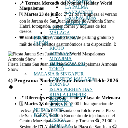
LA GOMERA
📍
Terraza Mercado del Nomad, Holiday World
LA PALMA
Maspalomas
LANZAROTE
🗓️
Martes 23 de junio:
⏰ 21:30 h Empieza el verano
LA GRACIOSA
con la Jarana de San Juan al ritmo de Armonía Show.
TENERIFE
Habrá fotomatón, glitter corner y hoguera de los
CÁDIZ
deseos.
MÁLAGA
🎟
Entrada libre
: cuatro horas de parking gratuito y
ISRAEL Y JORDANIA
JAPÓN
más de diez puestos gastronómicos a tu disposición. 💃
KIOTO
KOYASAN
MIYAJIMA
SHIRAKAWA-GO
Fiesta Jarana San Juan Holiday World Maspalomas Armonia
TOKIO
Show
MALASIA & SINGAPUR
CONSEJOS MALASIA
4) Programa Noche de San Juan en Telde 2026
BORNEO
🔥
ISLAS PERHENTIAN
KUALA LUMPUR
📍
Diferentes espacios de Telde y Playa de Melenara
PENANG
🗓️
Martes 23 de junio:
⏰ 17:00 h Inauguración de
SINGAPUR
NUEVA YORK
recova y muestra de artesanía con folclore en la Plaza
PORTUGAL
de San Juan 🏺, 18:00 h Encuentro de tejedoras en el
LISBOA
Centro Municipal de Artesanía y Turismo 🧶, 21:00 h
MADEIRA
Sesión de DJ Abián Reyes en la Plaza de San Juan 🎧,