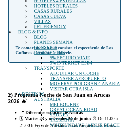
HOTELES 4 ESTRELLAS
HOTELES RURALES
CASAS RURALES
CASAS CUEVA
VILLAS
PET FRIENDLY
BLOG & INFO
BLOG
PLANES SEMANA
CONSEJOS
Te contaremos en qué consiste el espectáculo de Los
DESCUENTOS
Gofiones en cuanto se desvele.
5% SEGURO VIAJE
5% INTERNET ESIM
TRANSPORTE
ALQUILAR UN COCHE
TRANSFER AEROPUERTO
MOVERSE POR GRAN CANARIA
VISITAR OTRA ISLA
+ DESTINOS
2) Programa Noche de San Juan en Arucas
AUSTRALIA
2026 🔥
MELBOURNE
GREAT OCEAN ROAD
📍
Diferentes espacios de Arucas
SYDNEY
🗓️
Martes 23 y miércoles 24 de junio:
⏰ De 11:00 a
TASMANIA
WHITSUNDAYS / AIRLIE BEACH
21:00 h Feria de Artesanía en el Parque de las Flores.