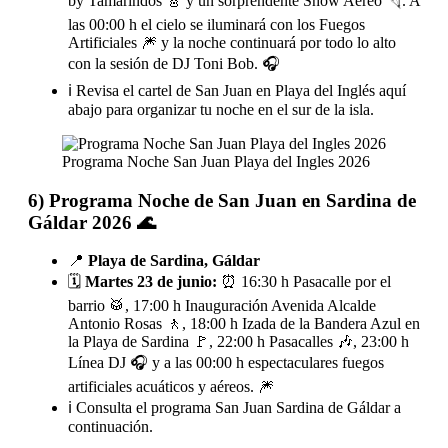
by Tamarindos 🎸 y un sorprendente Show Aéreo 🪂. A
las 00:00 h el cielo se iluminará con los Fuegos
Artificiales 🎆 y la noche continuará por todo lo alto
con la sesión de DJ Toni Bob. 🎧
ℹ️ Revisa el cartel de San Juan en Playa del Inglés aquí
abajo para organizar tu noche en el sur de la isla.
Programa Noche San Juan Playa del Ingles 2026
6) Programa Noche de San Juan en Sardina de
Gáldar 2026 🌊
📍
Playa de Sardina, Gáldar
🗓️
Martes 23 de junio:
⏰ 16:30 h Pasacalle por el
barrio 🥁, 17:00 h Inauguración Avenida Alcalde
Antonio Rosas 🚶, 18:00 h Izada de la Bandera Azul en
la Playa de Sardina 🚩, 22:00 h Pasacalles 🎶, 23:00 h
Línea DJ 🎧 y a las 00:00 h espectaculares fuegos
artificiales acuáticos y aéreos. 🎆
ℹ️ Consulta el programa San Juan Sardina de Gáldar a
continuación.