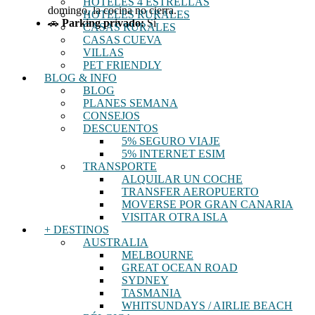
HOTELES 4 ESTRELLAS
domingo, la cocina no cierra.
HOTELES RURALES
🚗
Parking privado:
Sí
CASAS RURALES
CASAS CUEVA
VILLAS
PET FRIENDLY
BLOG & INFO
BLOG
PLANES SEMANA
CONSEJOS
DESCUENTOS
5% SEGURO VIAJE
5% INTERNET ESIM
TRANSPORTE
ALQUILAR UN COCHE
TRANSFER AEROPUERTO
MOVERSE POR GRAN CANARIA
VISITAR OTRA ISLA
+ DESTINOS
AUSTRALIA
MELBOURNE
GREAT OCEAN ROAD
SYDNEY
TASMANIA
WHITSUNDAYS / AIRLIE BEACH