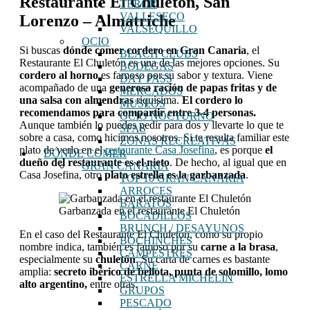
Restaurante El Chuletón, San
TEROR
VALLESECO
Lorenzo – Almatriche
VALSEQUILLO
OCIO
Si buscas
dónde comer cordero en Gran Canaria
, el
BEACH CLUBS
Restaurante El Chuletón es una de las mejores opciones. Su
BODEGAS
cordero al horno
es famoso por su sabor y textura. Viene
DAY PASS
acompañado de una
generosa ración de papas fritas y de
MERCADOS
una salsa con almendras
riquísima.
El cordero lo
MUSEOS
recomendamos para compartir entre 3-4 personas.
OCIO NOCTURNO
Aunque también lo puedes pedir para dos y llevarte lo que te
SPAS
sobre a casa, como hicimos nosotros. Si te resulta familiar este
ZONAS RECREATIVAS
plato de verlo en el
restaurante Casa Josefina
, es porque
el
DÓNDE COMER
dueño del restaurante es el nieto
. De hecho, al igual que en
GRAN CANARIA
Casa Josefina, otro
plato estrella es la garbanzada
.
TOP 10 GRAN CANARIA
ARROCES
BARATOS
Garbanzada en el restaurante El Chuletón
BOCADILLOS
BRUNCH / DESAYUNOS
En el caso del Restaurante El Chuletón, como su propio
BOCHINCHES
nombre indica, también es famoso por su
carne a la brasa
,
CAMPESTRES
especialmente su
chuletón
. Su carta de carnes es bastante
CARNE
amplia:
secreto ibérico de bellota, punta de solomillo, lomo
ESTRELLA MICHELIN
alto argentino,
entre otras.
GRUPOS
PESCADO