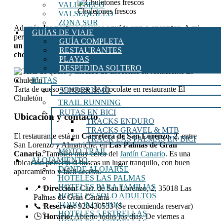
VALLESECO
Chuletones frescos
VALSEQUILLO
ZONA SUR
Además,
los postres caseros aquí te van a encantar.
A mi
GUÍAS DE VIAJE
personalmente me conquistó la
tarta de queso
al horno con
GUÍA COMPLETA
un toque de queso flor de Guía
. También tienen
mousse de
RESTAURANTES
chocolate
,
mousse de gofio, polvito uruguayo
, etc.
PLAYAS
DESPEDIDA SOLTERO
RUTAS
Tarta de queso y mousse de chocolate en restaurante El
SENDERISMO
Chuletón
TRAIL RUNNING
RUTAS EN BICI
Ubicación y contacto
TRACKS ENDURO
TRACKS GRAVEL & MTB
El restaurante está en
Carretera de San Lorenzo, 2
, entre
TRACK LAS PALMAS EN BICI
San Lorenzo y Almatriche, en
Las Palmas de Gran
MOTO TRAIL
Canaria
. También muy cerca del
Jardín Canario
. Es una
ALOJAMIENTO
ubicación perfecta si buscas un lugar tranquilo, con buen
DÓNDE ALOJARSE
aparcamiento y fácil acceso.
HOTELES LAS PALMAS
HOTELES PARA FAMILIAS
📍
Dirección:
Carr. de San Lorenzo, 2, 35018 Las
HOTELES SOLO ADULTOS
Palmas de Gran Canaria
TODO INCLUIDO
📞
Reservas:
928430533 (Se recomienda reservar)
HOTELES 5 ESTRELLAS
🕒
Horario:
Abierto todos los días. De viernes a