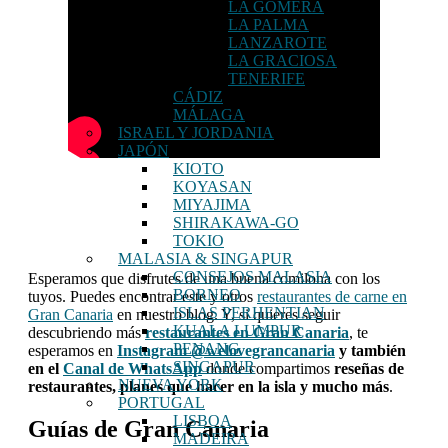
LA GOMERA
LA PALMA
LANZAROTE
LA GRACIOSA
TENERIFE
CÁDIZ
MÁLAGA
ISRAEL Y JORDANIA
JAPÓN
KIOTO
KOYASAN
MIYAJIMA
SHIRAKAWA-GO
TOKIO
MALASIA & SINGAPUR
CONSEJOS MALASIA
Esperamos que disfrutes de una buena comilona con los
BORNEO
tuyos. Puedes encontrar este y otros
restaurantes de carne en
ISLAS PERHENTIAN
Gran Canaria
en nuestro blog. Y, si quieres seguir
KUALA LUMPUR
descubriendo más
restaurantes en Gran Canaria
, te
PENANG
esperamos
en
Instagram @welovegrancanaria
y también
SINGAPUR
en el
Canal de WhatsApp
donde compartimos
reseñas de
NUEVA YORK
restaurantes, planes que hacer en la isla y mucho más
.
PORTUGAL
LISBOA
Guías de Gran Canaria
MADEIRA