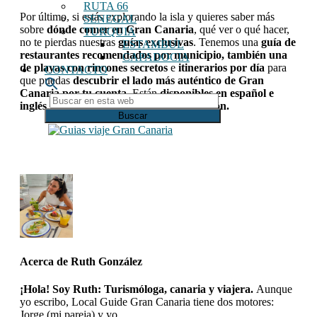
RUTA 66
Por último, si estás explorando la isla y quieres saber más
SENEGAL
sobre
dónde comer en Gran Canaria
, qué ver o qué hacer,
TURQUIA
no te pierdas nuestras
guías exclusivas
. Tenemos una
guía de
ESTAMBUL
restaurantes recomendados por municipio, también una
CAPADOCIA
de playas con rincones secretos
e
itinerarios por día
para
CONTACTO
que puedas
descubrir el lado más auténtico de Gran
Canaria por tu cuenta
. Están
disponibles en español e
Buscar
inglés y las puedes ver todas a continuación.
en
esta
web
Acerca de
Ruth González
¡Hola! Soy Ruth: Turismóloga, canaria y viajera.
Aunque
yo escribo, Local Guide Gran Canaria tiene dos motores:
Jorge (mi pareja) y yo.