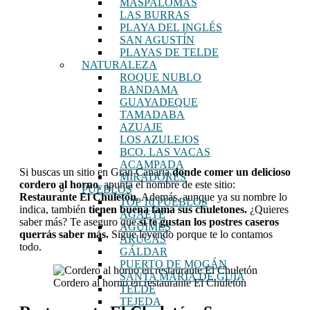
MASPALOMAS
LAS BURRAS
PLAYA DEL INGLÉS
SAN AGUSTÍN
PLAYAS DE TELDE
NATURALEZA
ROQUE NUBLO
BANDAMA
GUAYADEQUE
TAMADABA
AZUAJE
LOS AZULEJOS
BCO. LAS VACAS
ACAMPADA
Si buscas un sitio en Gran Canaria
donde comer un delicioso
MIRADORES
cordero al horno
, apunta el nombre de este sitio:
PUEBLOS
Restaurante El Chuletón
. Además, aunque ya su nombre lo
TOP 10 PUEBLOS
indica, también
tienen buena fama sus chuletones.
¿Quieres
AGAETE
saber más? Te aseguro que
si te gustan los postres caseros
AGÜIMES
querrás saber más.
Sigue leyendo porque te lo contamos
ARUCAS
todo.
GÁLDAR
PUERTO DE MOGÁN
SANTA MARÍA DE GUÍA
Cordero al horno en restaurante El Chuletón
TELDE
TEJEDA