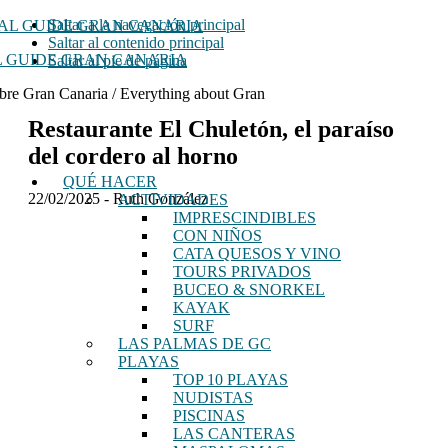
Saltar a la navegación principal
Saltar al contenido principal
 GUIDE GRAN CANARIA
Saltar al pie de página
bre Gran Canaria / Everything about Gran
Restaurante El Chuletón, el paraíso
del cordero al horno
QUÉ HACER
22/02/2025
-
Ruth González
ACTIVIDADES
IMPRESCINDIBLES
CON NIÑOS
CATA QUESOS Y VINO
TOURS PRIVADOS
BUCEO & SNORKEL
KAYAK
SURF
LAS PALMAS DE GC
PLAYAS
TOP 10 PLAYAS
NUDISTAS
PISCINAS
LAS CANTERAS