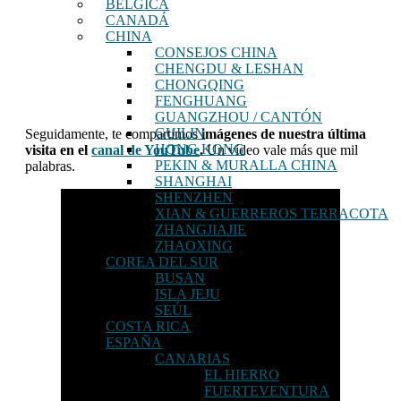
BÉLGICA
CANADÁ
CHINA
CONSEJOS CHINA
CHENGDU & LESHAN
CHONGQING
FENGHUANG
GUANGZHOU / CANTÓN
GUILIN
Seguidamente, te compartimos
imágenes de nuestra última
HONG KONG
visita en el
canal de YouTube
.
Un vídeo vale más que mil
PEKIN & MURALLA CHINA
palabras.
SHANGHAI
SHENZHEN
XIAN & GUERREROS TERRACOTA
ZHANGJIAJIE
ZHAOXING
COREA DEL SUR
BUSAN
ISLA JEJU
SEÚL
COSTA RICA
ESPAÑA
CANARIAS
EL HIERRO
FUERTEVENTURA