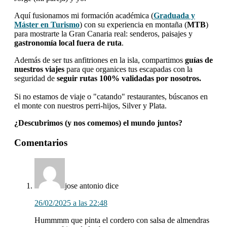
Aquí fusionamos mi formación académica (
Graduada y
Máster en Turismo
) con su experiencia en montaña (
MTB
)
para mostrarte la Gran Canaria real: senderos, paisajes y
gastronomía local fuera de ruta
.
Además de ser tus anfitriones en la isla, compartimos
guías de
nuestros viajes
para que organices tus escapadas con la
seguridad de
seguir rutas 100% validadas por nosotros.
Si no estamos de viaje o "catando" restaurantes, búscanos en
el monte con nuestros perri-hijos, Silver y Plata.
¿Descubrimos (y nos comemos) el mundo juntos?
Interacciones
Comentarios
con
los
lectores
jose antonio
dice
26/02/2025 a las 22:48
Hummmm que pinta el cordero con salsa de almendras