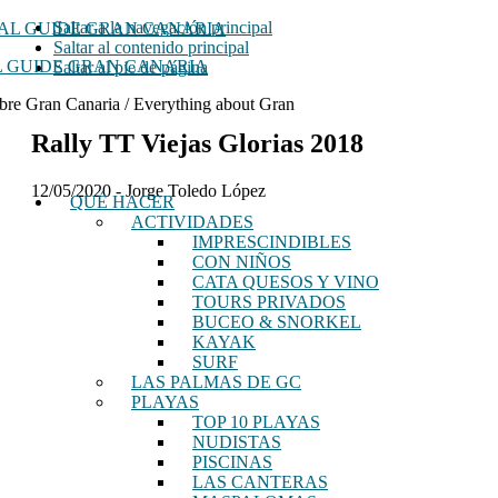
Saltar a la navegación principal
Saltar al contenido principal
 GUIDE GRAN CANARIA
Saltar al pie de página
bre Gran Canaria / Everything about Gran
Rally TT Viejas Glorias 2018
12/05/2020
-
Jorge Toledo López
QUÉ HACER
ACTIVIDADES
IMPRESCINDIBLES
CON NIÑOS
CATA QUESOS Y VINO
TOURS PRIVADOS
BUCEO & SNORKEL
KAYAK
SURF
LAS PALMAS DE GC
PLAYAS
TOP 10 PLAYAS
NUDISTAS
PISCINAS
LAS CANTERAS