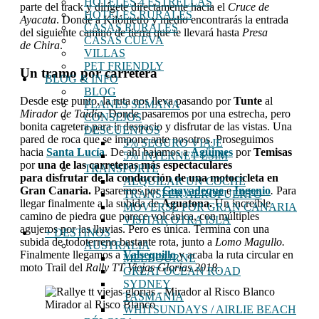
HOTELES 4 ESTRELLAS
parte del track y dirígete directamente hacia el
Cruce de
HOTELES RURALES
Ayacata
. Donde a Kilómetro y medio encontrarás la entrada
CASAS RURALES
del siguiente camino de tierra que te llevará hasta
Presa
CASAS CUEVA
de
Chira
.
VILLAS
PET FRIENDLY
Un tramo por carretera
BLOG & INFO
BLOG
Desde este punto, la ruta nos lleva pasando por
Tunte
al
PLANES SEMANA
Mirador de Taidía
. Donde pasaremos por una estrecha, pero
CONSEJOS
bonita carretera para ir despacio y disfrutar de las vistas. Una
DESCUENTOS
pared de roca que se impone ante nosotros. Proseguimos
5% SEGURO VIAJE
hacia
Santa Lucía
. De ahí bajamos a
Agüimes
por
Temisas
5% INTERNET ESIM
por
una de las carreteras más espectaculares
TRANSPORTE
para disfrutar de la conducción de una motocicleta en
ALQUILAR UN COCHE
Gran Canaria.
Pasaremos por
Guayadeque
e
Ingenio
.
Para
TRANSFER AEROPUERTO
llegar finalmente a la subida de
Aguatona.
Un increíble
MOVERSE POR GRAN CANARIA
camino de piedra que parece volcánica, con múltiples
VISITAR OTRA ISLA
agujeros por las lluvias. Pero es única. Termina con una
+ DESTINOS
subida de todoterreno bastante rota, junto a
Lomo Magullo.
AUSTRALIA
Finalmente llegamos a
Valsequillo
y acaba la ruta circular en
MELBOURNE
moto Trail del
Rally TT Viejas Glorias 2018
.
GREAT OCEAN ROAD
SYDNEY
TASMANIA
Mirador al Risco Blanco
WHITSUNDAYS / AIRLIE BEACH