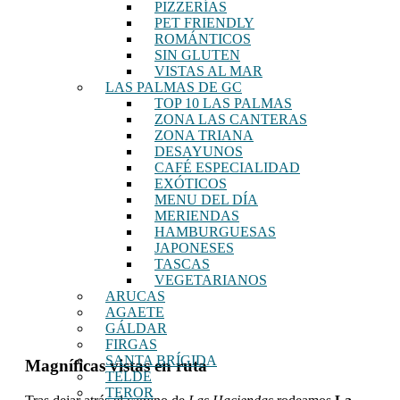
PIZZERÍAS
PET FRIENDLY
ROMÁNTICOS
SIN GLUTEN
VISTAS AL MAR
LAS PALMAS DE GC
TOP 10 LAS PALMAS
ZONA LAS CANTERAS
ZONA TRIANA
DESAYUNOS
CAFÉ ESPECIALIDAD
EXÓTICOS
MENU DEL DÍA
MERIENDAS
HAMBURGUESAS
JAPONESES
TASCAS
VEGETARIANOS
ARUCAS
AGAETE
GÁLDAR
FIRGAS
SANTA BRÍGIDA
Magníficas vistas en ruta
TELDE
TEROR