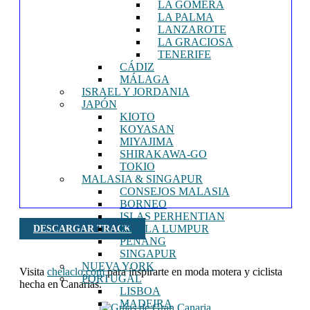
LA GOMERA
LA PALMA
LANZAROTE
LA GRACIOSA
TENERIFE
CÁDIZ
MÁLAGA
ISRAEL Y JORDANIA
JAPÓN
KIOTO
KOYASAN
MIYAJIMA
SHIRAKAWA-GO
TOKIO
MALASIA & SINGAPUR
CONSEJOS MALASIA
BORNEO
ISLAS PERHENTIAN
KUALA LUMPUR
DESCARGAR TRACK
PENANG
SINGAPUR
NUEVA YORK
Visita
chelaclo.com
para inspirarte en moda motera y ciclista
PORTUGAL
hecha en Canarias.
LISBOA
MADEIRA