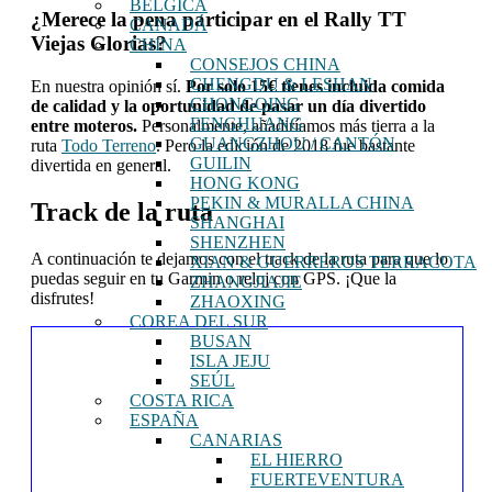
BÉLGICA
¿Merece la pena participar en el Rally TT
CANADÁ
Viejas Glorias?
CHINA
CONSEJOS CHINA
CHENGDU & LESHAN
En nuestra opinión sí.
Por solo 15€ tienes incluida comida
CHONGQING
de calidad y la oportunidad de pasar un día divertido
FENGHUANG
entre moteros.
Personalmente, añadiríamos más tierra a la
GUANGZHOU / CANTÓN
ruta
Todo Terreno
. Pero la edición de 2018 fue bastante
GUILIN
divertida en general.
HONG KONG
PEKIN & MURALLA CHINA
Track de la ruta
SHANGHAI
SHENZHEN
A continuación te dejamos con el track de la ruta para que lo
XIAN & GUERREROS TERRACOTA
puedas seguir en tu Garmin o reloj con GPS. ¡Que la
ZHANGJIAJIE
disfrutes!
ZHAOXING
COREA DEL SUR
BUSAN
ISLA JEJU
SEÚL
COSTA RICA
ESPAÑA
CANARIAS
EL HIERRO
FUERTEVENTURA