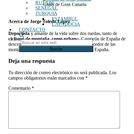
RUTA 66
Guías de Gran Canaria
SENEGAL
TURQUIA
ESTAMBUL
Acerca de
Jorge Toledo López
CAPADOCIA
CONTACTO
Deportista
y amante de la vida sobre dos ruedas, tanto de
ciclismo de montaña, como urban
o. Campeón de España de
Buscar
descenso en
MTB
y, por tanto, un gran conocedor de las
en
montañas de Canarias y de distintas partes de España.
esta
web
Interacciones
Deja una respuesta
con
Tu dirección de correo electrónico no será publicada.
Los
los
campos obligatorios están marcados con
*
lectores
Comentario
*