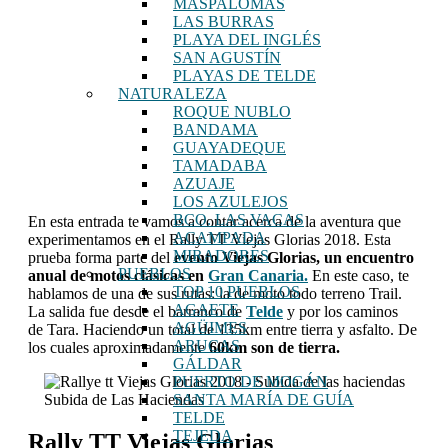
MASPALOMAS
LAS BURRAS
PLAYA DEL INGLÉS
SAN AGUSTÍN
PLAYAS DE TELDE
NATURALEZA
ROQUE NUBLO
BANDAMA
GUAYADEQUE
TAMADABA
AZUAJE
LOS AZULEJOS
BCO. LAS VACAS
En esta entrada te vamos a contar acerca de la aventura que
ACAMPADA
experimentamos en el Rally TT Viejas Glorias 2018. Esta
MIRADORES
prueba forma parte del
evento Viejas Glorias, un encuentro
PUEBLOS
anual de motos clásicas en
Gran Canaria.
En este caso, te
TOP 10 PUEBLOS
hablamos de una de sus rutas: la de moto todo terreno Trail.
AGAETE
La salida fue desde el barranco de
Telde
y por los caminos
AGÜIMES
de Tara. Haciendo un total de 135km entre tierra y asfalto. De
ARUCAS
los cuales aproximadamente
60km son de tierra.
GÁLDAR
PUERTO DE MOGÁN
Subida de Las Haciendas
SANTA MARÍA DE GUÍA
TELDE
TEJEDA
Rally TT Viejas Glorias