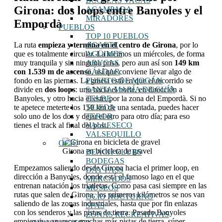
BCO. LAS VACAS
Girona: dos loops entre Banyoles y el
ACAMPADA
MIRADORES
Empordà
PUEBLOS
TOP 10 PUEBLOS
La ruta
empieza y termina en el centro de Girona
, por lo
AGAETE
que es totalmente circular. La hicimos un miércoles, de forma
AGÜIMES
muy tranquila y sin ninguna prisa, pero aun así son
149 km
ARUCAS
con 1.539 m de ascenso
, así que conviene llevar algo de
GÁLDAR
fondo en las piernas. La gracia está en que el recorrido se
PUERTO DE MOGÁN
divide en
dos loops
: uno hacia el norte, en dirección a
SANTA MARÍA DE GUÍA
Banyoles, y otro hacia el este, por la zona del Empordà. Si no
TELDE
te apetece meterte los 150 km de una sentada, puedes hacer
TEJEDA
solo uno de los dos y dejar el otro para otro día; para eso
TEROR
tienes el track al final del post.
VALLESECO
VALSEQUILLO
OCIO
Girona en bicicleta de gravel
BEACH CLUBS
BODEGAS
Empezamos saliendo desde Girona hacia el primer loop, en
DAY PASS
dirección a Banyoles, donde está el famoso lago en el que
MERCADOS
entrenan natación los triatletas. Como pasa casi siempre en las
MUSEOS
rutas que salen de Girona, los primeros kilómetros se nos van
OCIO NOCTURNO
saliendo de las zonas industriales, hasta que por fin enlazas
SPAS
con los senderos y las pistas de tierra. Pasado Banyoles
ZONAS RECREATIVAS
empiezan a aparecer muchas más pistas de tierra, súper