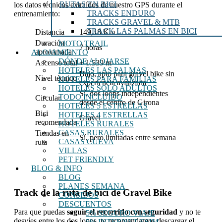
RUTAS EN BICI
los datos técnicos extraídos de nuestro GPS durante el
TRACKS ENDURO
entrenamiento:
TRACKS GRAVEL & MTB
TRACK LAS PALMAS EN BICI
Distancia
149,18 Km
Duración
MOTO TRAIL
7 horas
aproximada
ALOJAMIENTO
DÓNDE ALOJARSE
Ascenso total
+ 1.539 m
HOTELES LAS PALMAS
Bajo, apto para gravel bike sin
Nivel técnico
HOTELES PARA FAMILIAS
experiencia avanzada
HOTELES SOLO ADULTOS
Sí, dos loops independientes
TODO INCLUIDO
Circular
desde el centro de Girona
HOTELES 5 ESTRELLAS
Bici
HOTELES 4 ESTRELLAS
Gravel
recomendada
HOTELES RURALES
CASAS RURALES
Tiendas en
Sí, pero limitadas entre semana
CASAS CUEVA
ruta
VILLAS
PET FRIENDLY
BLOG & INFO
BLOG
PLANES SEMANA
Track de la ruta de bici de Gravel Bike
CONSEJOS
DESCUENTOS
Para que puedas
seguir el recorrido con seguridad
y no te
5% SEGURO VIAJE
desvíes entre los dos loops, te recomendamos descargar el
5% INTERNET ESIM