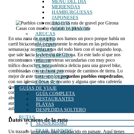
MENU DEL DÍA
MERIENDAS
HAMBURGUESAS
JAPONESES
TASCAS
Casas con mucho encanto en plena ruta
VEGETARIANOS
ARUCAS
En una zona de autopista nos liamos un poco porque había un
AGAETE
carril bici cortado (seguramente lo reabran en las próximas
GÁLDAR
semanas) y no enlazamos del todo bien con el segundo loop,
FIRGAS
que sale hacia la derecha de Girona. En este lado sí que nos
SANTA BRÍGIDA
encontramos varias carreteras secundarias con muy poco
TELDE
tráfico de coches, una auténtica delicia para una gravel bike,
TEROR
combinadas con un buen porcentaje de caminos de tierra. Lo
VALLESECO
mejor de este tramo son los
pequeños pueblos empedrados
,
VALSEQUILLO
con sus iglesias llenas de encanto y alguna que otra cafetería
ZONA SUR
donde parar a tomar un helado, un buen trozo de pastel o una
GUÍAS DE VIAJE
comida sana para coger fuerzas y seguir pedaleando. En total,
GUÍA COMPLETA
alrededor de un
38% de la ruta es tierra
(unos 57 km),
RESTAURANTES
aunque el segundo loop concentra bastante más fuera del
PLAYAS
asfalto que el primero.
DESPEDIDA SOLTERO
RUTAS
Datos técnicos de la ruta
SENDERISMO
TRAIL RUNNING
Un trazado largo pero muy agradecido en paisaje. Aquí tienes