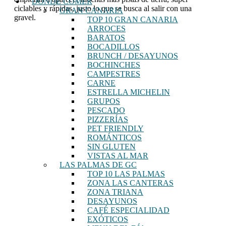
DÓNDE COMER
ciclables y rápidas, justo lo que se busca al salir con una
GRAN CANARIA
gravel.
TOP 10 GRAN CANARIA
ARROCES
BARATOS
BOCADILLOS
BRUNCH / DESAYUNOS
BOCHINCHES
CAMPESTRES
CARNE
ESTRELLA MICHELIN
GRUPOS
PESCADO
PIZZERÍAS
PET FRIENDLY
ROMÁNTICOS
SIN GLUTEN
VISTAS AL MAR
LAS PALMAS DE GC
TOP 10 LAS PALMAS
ZONA LAS CANTERAS
ZONA TRIANA
DESAYUNOS
CAFÉ ESPECIALIDAD
EXÓTICOS