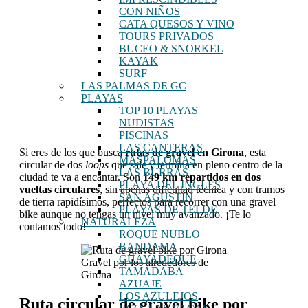
CON NIÑOS
CATA QUESOS Y VINO
TOURS PRIVADOS
BUCEO & SNORKEL
KAYAK
SURF
LAS PALMAS DE GC
PLAYAS
TOP 10 PLAYAS
NUDISTAS
PISCINAS
LAS CANTERAS
Si eres de los que busca
rutas de gravel en Girona
, esta
MASPALOMAS
circular de dos
loops
que sale y termina en pleno centro de la
LAS BURRAS
ciudad te va a encantar. Son
149 km repartidos en dos
PLAYA DEL INGLÉS
vueltas circulares
, sin apenas dificultad técnica y con tramos
SAN AGUSTÍN
de tierra rapidísimos, perfectos para recorrer con una gravel
PLAYAS DE TELDE
bike aunque no tengas un nivel muy avanzado. ¡Te lo
NATURALEZA
contamos todo!
ROQUE NUBLO
BANDAMA
GUAYADEQUE
Gravel por los alrededores de
TAMADABA
Girona
AZUAJE
LOS AZULEJOS
Ruta circular de gravel bike por