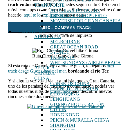
track en formato .GPX
. Lo puedes seguir en tu GPS o en el
TRANSPORTE
móvil con apps como Guru Maps. Si tienes dudas sobre cómo
ALQUILAR UN COCHE
hacerlo,
aquí te lo explicamos
paso a paso.
TRANSFER AEROPUERTO
MOVERSE POR GRAN CANARIA
VISITAR OTRA ISLA
4,99€ – COMPRAR TRACK
+ DESTINOS
Incluido el 7%% de impuesto
AUSTRALIA
MELBOURNE
GREAT OCEAN ROAD
SYDNEY
Ruta Circular Gravel bike Girona
TASMANIA
WHITSUNDAYS / AIRLIE BEACH
Si esta ruta de Gravel por Girona te gustó, te dejamos
otro
BÉLGICA
track desde Girona hacia el mar
,
bordeando el río Ter.
CANADÁ
CHINA
Y si alguna vez vas a viajar a mi isla, que es Gran Canaria,
CONSEJOS CHINA
uno de los paraísos del ciclismo a continuación podrás ver
CHENGDU & LESHAN
todas nuestras rutas de
gravel bike
para descubrir nuevos
CHONGQING
rincones sobre dos ruedas.
FENGHUANG
GUANGZHOU / CANTÓN
GUILIN
HONG KONG
PEKIN & MURALLA CHINA
SHANGHAI