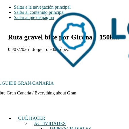
Saltar a la navegación principal
Saltar al contenido principal
Saltar al pie de página
Ruta gravel bike por Girona – 150km
05/07/2026
-
Jorge Toledo López
 GUIDE GRAN CANARIA
bre Gran Canaria / Everything about Gran
QUÉ HACER
ACTIVIDADES
IMPRESCINDIBLES