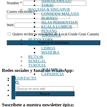
SHIRAKAWA-GO
Nombre
*
TOKIO
MALASIA & SINGAPUR
Correo electrónico
*
CONSEJOS MALASIA
BORNEO
ISLAS PERHENTIAN
Web
KUALA LUMPUR
PENANG
Quiero recibir la newsletter de Local Guide Gran Canaria
SINGAPUR
NUEVA YORK
PORTUGAL
LISBOA
MADEIRA
RUTA 66
SENEGAL
TURQUIA
ESTAMBUL
Footer
Redes sociales y canal de WhatsApp:
CAPADOCIA
CONTACTO
instagram
tiktok
Buscar
youtube
en
whatsapp
esta
web
Suscríbete a nuestra newsletter épica: