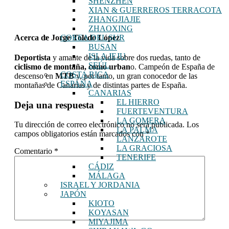
SHENZHEN
XIAN & GUERREROS TERRACOTA
ZHANGJIAJIE
ZHAOXING
Acerca de
Jorge Toledo López
COREA DEL SUR
BUSAN
ISLA JEJU
Deportista
y amante de la vida sobre dos ruedas, tanto de
SEÚL
ciclismo de montaña, como urban
o. Campeón de España de
COSTA RICA
descenso en
MTB
y, por tanto, un gran conocedor de las
ESPAÑA
montañas de Canarias y de distintas partes de España.
CANARIAS
Interacciones
EL HIERRO
Deja una respuesta
FUERTEVENTURA
con
LA GOMERA
Tu dirección de correo electrónico no será publicada.
Los
los
LA PALMA
campos obligatorios están marcados con
*
LANZAROTE
lectores
LA GRACIOSA
Comentario
*
TENERIFE
CÁDIZ
MÁLAGA
ISRAEL Y JORDANIA
JAPÓN
KIOTO
KOYASAN
MIYAJIMA