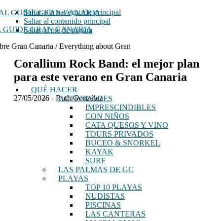
Saltar a la navegación principal
Saltar al contenido principal
 GUIDE GRAN CANARIA
Saltar al pie de página
bre Gran Canaria / Everything about Gran
Corallium Rock Band: el mejor plan
para este verano en Gran Canaria
QUÉ HACER
27/05/2026
-
Ruth González
ACTIVIDADES
IMPRESCINDIBLES
CON NIÑOS
CATA QUESOS Y VINO
TOURS PRIVADOS
BUCEO & SNORKEL
KAYAK
SURF
LAS PALMAS DE GC
PLAYAS
TOP 10 PLAYAS
NUDISTAS
PISCINAS
LAS CANTERAS