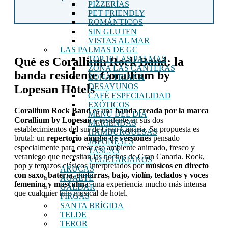
PIZZERÍAS
PET FRIENDLY
ROMÁNTICOS
SIN GLUTEN
VISTAS AL MAR
LAS PALMAS DE GC
TOP 10 LAS PALMAS
Qué es Corallium Rock Band: la
ZONA LAS CANTERAS
banda residente Corallium by
ZONA TRIANA
DESAYUNOS
Lopesan Hotels
CAFÉ ESPECIALIDAD
EXÓTICOS
Corallium Rock Band
es una
banda creada por la marca
MENU DEL DÍA
Corallium by Lopesan
y residente en sus dos
MERIENDAS
establecimientos del sur de Gran Canaria. Su propuesta es
HAMBURGUESAS
brutal: un
repertorio amplio de versiones
pensado
JAPONESES
especialmente para crear ese ambiente animado, fresco y
TASCAS
veraniego que necesitan las noches de Gran Canaria. Rock,
VEGETARIANOS
pop y temazos clásicos interpretados por
músicos en directo
ARUCAS
con saxo, batería, guitarras, bajo, violín, teclados y voces
AGAETE
femenina y masculina
: una experiencia mucho más intensa
GÁLDAR
que cualquier hilo musical de hotel.
FIRGAS
SANTA BRÍGIDA
TELDE
TEROR