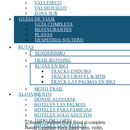
VALLESECO
VALSEQUILLO
ZONA SUR
GUÍAS DE VIAJE
GUÍA COMPLETA
RESTAURANTES
PLAYAS
DESPEDIDA SOLTERO
RUTAS
SENDERISMO
TRAIL RUNNING
RUTAS EN BICI
TRACKS ENDURO
TRACKS GRAVEL & MTB
TRACK LAS PALMAS EN BICI
MOTO TRAIL
ALOJAMIENTO
DÓNDE ALOJARSE
HOTELES LAS PALMAS
HOTELES PARA FAMILIAS
HOTELES SOLO ADULTOS
TODO INCLUIDO
HOTELES 5 ESTRELLAS
Banda Corallium Rock Band: saxo, violín,