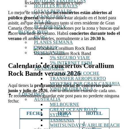
HOTELES 4 ESTRELLAS
teclados, batería, guitarra y bajo
HOTELES RURALES
CASAS RURALES
Lo mejor de todo es que
los conciertos están abiertos al
CASAS CUEVA
público general
: no hace falta estar alojado en el hotel para
VILLAS
asistir, así que es un planazo tanto si eres residente de Gran
PET FRIENDLY
Canaria como si estás de vacaciones por la zona y buscas qué
BLOG & INFO
hacer una tarde de verano. Habrá
conciertos durante todo el
BLOG
verano
en ambos hoteles, normalmente a las
20:30 h
.
PLANES SEMANA
CONSEJOS
DESCUENTOS
Vocalista Corallium Rock Band
5% SEGURO VIAJE
5% INTERNET ESIM
Calendario de conciertos Corallium
TRANSPORTE
Rock Band: verano 2026
ALQUILAR UN COCHE
TRANSFER AEROPUERTO
MOVERSE POR GRAN CANARIA
Aquí tienes la
programación oficial de conciertos para
VISITAR OTRA ISLA
junio y julio de 2026
, con la ubicación exacta de cada uno.
+ DESTINOS
Te recomendamos guardar este post para no perderte ninguna
AUSTRALIA
fecha:
MELBOURNE
GREAT OCEAN ROAD
FECHA
HORA
HOTEL
SYDNEY
TASMANIA
🎸
WHITSUNDAYS / AIRLIE BEACH