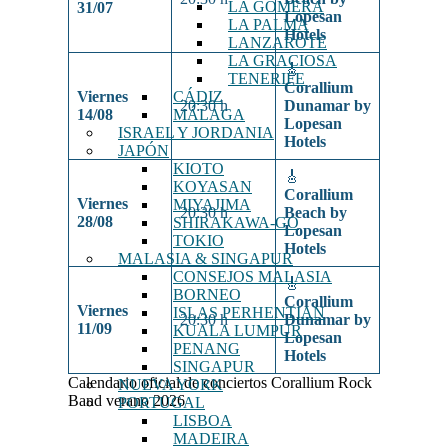
LA GOMERA
31/07
Lopesan
LA PALMA
Hotels
LANZAROTE
LA GRACIOSA
🎸
TENERIFE
Corallium
CÁDIZ
Viernes
20:30 h
Dunamar by
MÁLAGA
14/08
Lopesan
ISRAEL Y JORDANIA
Hotels
JAPÓN
KIOTO
🎸
KOYASAN
Corallium
Viernes
MIYAJIMA
20:30 h
Beach by
28/08
SHIRAKAWA-GO
Lopesan
TOKIO
Hotels
MALASIA & SINGAPUR
CONSEJOS MALASIA
🎸
BORNEO
Corallium
Viernes
ISLAS PERHENTIAN
20:30 h
Dunamar by
11/09
KUALA LUMPUR
Lopesan
PENANG
Hotels
SINGAPUR
Calendario oficial de conciertos Corallium Rock
NUEVA YORK
Band verano 2026
PORTUGAL
LISBOA
MADEIRA