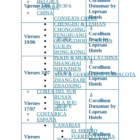
Corallium
BÉLGICA
Viernes 5/06
20:30 h
Dunamar by
CANADÁ
Lopesan
CHINA
Hotels
CONSEJOS CHINA
CHENGDU & LESHAN
🎸
CHONGQING
Corallium
FENGHUANG
Viernes
20:30 h
Beach by
GUANGZHOU / CANTÓN
19/06
Lopesan
GUILIN
Hotels
HONG KONG
PEKIN & MURALLA CHINA
🎸
SHANGHAI
Corallium
SHENZHEN
Viernes 3/07
20:30 h
Dunamar by
XIAN & GUERREROS TERRACOTA
Lopesan
ZHANGJIAJIE
Hotels
ZHAOXING
COREA DEL SUR
🎸
BUSAN
Corallium
ISLA JEJU
Viernes
20:30 h
Dunamar by
SEÚL
17/07
Lopesan
COSTA RICA
Hotels
ESPAÑA
CANARIAS
🎸
EL HIERRO
Corallium
FUERTEVENTURA
Viernes
20:30 h
Beach by