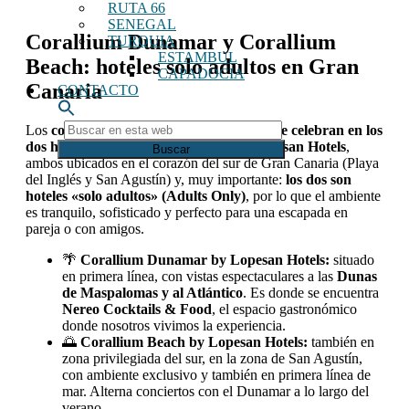
RUTA 66
SENEGAL
Corallium Dunamar y Corallium
TURQUIA
ESTAMBUL
Beach: hoteles solo adultos en Gran
CAPADOCIA
Canaria
CONTACTO
Buscar
Los
conciertos de Corallium Rock Band se celebran en los
en
dos hoteles
de la marca
Corallium by Lopesan
Hotels
,
esta
ambos ubicados en el corazón del sur de Gran Canaria (Playa
web
del Inglés y San Agustín) y, muy importante:
los dos son
hoteles «solo adultos» (Adults Only)
, por lo que el ambiente
es tranquilo, sofisticado y perfecto para una escapada en
pareja o con amigos.
🌴
Corallium Dunamar by Lopesan Hotels:
situado
en primera línea, con vistas espectaculares a las
Dunas
de Maspalomas y al Atlántico
. Es donde se encuentra
Nereo Cocktails & Food
, el espacio gastronómico
donde nosotros vivimos la experiencia.
🌅
Corallium Beach by Lopesan Hotels:
también en
zona privilegiada del sur, en la zona de San Agustín,
con ambiente exclusivo y también en primera línea de
mar. Alterna conciertos con el Dunamar a lo largo del
verano.