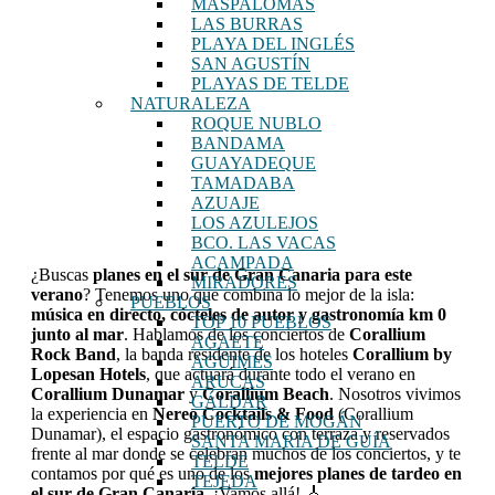
MASPALOMAS
LAS BURRAS
PLAYA DEL INGLÉS
SAN AGUSTÍN
PLAYAS DE TELDE
NATURALEZA
ROQUE NUBLO
BANDAMA
GUAYADEQUE
TAMADABA
AZUAJE
LOS AZULEJOS
BCO. LAS VACAS
ACAMPADA
¿Buscas
planes en el sur de Gran Canaria para este
MIRADORES
verano
? Tenemos uno que combina lo mejor de la isla:
PUEBLOS
música en directo, cócteles de autor y gastronomía km 0
TOP 10 PUEBLOS
junto al mar
. Hablamos de los conciertos de
Corallium
AGAETE
Rock Band
, la banda residente de los hoteles
Corallium by
AGÜIMES
Lopesan
Hotels
, que actuará durante todo el verano en
ARUCAS
Corallium Dunamar
y
Corallium Beach
. Nosotros vivimos
GÁLDAR
la experiencia en
Nereo Cocktails & Food
(Corallium
PUERTO DE MOGÁN
Dunamar), el espacio gastronómico con terraza y reservados
SANTA MARÍA DE GUÍA
frente al mar donde se celebran muchos de los conciertos, y te
TELDE
contamos por qué es uno de los
mejores planes de tardeo en
TEJEDA
el sur de Gran Canaria
. ¡Vamos allá! 🎸