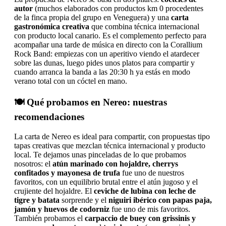
autor
(muchos elaborados con productos km 0 procedentes
de la finca propia del grupo en Veneguera) y una
carta
gastronómica creativa
que combina técnica internacional
con producto local canario. Es el complemento perfecto para
acompañar una tarde de música en directo con la Corallium
Rock Band: empiezas con un aperitivo viendo el atardecer
sobre las dunas, luego pides unos platos para compartir y
cuando arranca la banda a las 20:30 h ya estás en modo
verano total con un cóctel en mano.
🍽️ Qué probamos en Nereo: nuestras
recomendaciones
La carta de Nereo es ideal para compartir, con propuestas tipo
tapas creativas que mezclan técnica internacional y producto
local. Te dejamos unas pinceladas de lo que probamos
nosotros: el
atún marinado con hojaldre, cherrys
confitados y mayonesa de trufa
fue uno de nuestros
favoritos, con un equilibrio brutal entre el atún jugoso y el
crujiente del hojaldre. El
ceviche de lubina con leche de
tigre y batata
sorprende y el
niguiri ibérico con papas paja,
jamón y huevos de codorniz
fue uno de mis favoritos.
También probamos el
carpaccio de buey con grissinis y