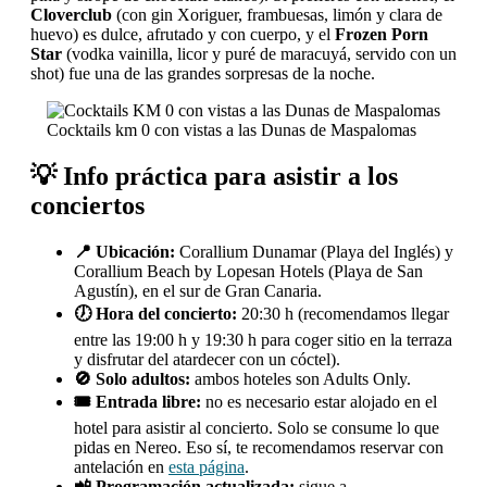
Cloverclub
(con gin Xoriguer, frambuesas, limón y clara de
huevo) es dulce, afrutado y con cuerpo, y el
Frozen Porn
Star
(vodka vainilla, licor y puré de maracuyá, servido con un
shot) fue una de las grandes sorpresas de la noche.
Cocktails km 0 con vistas a las Dunas de Maspalomas
💡 Info práctica para asistir a los
conciertos
📍 Ubicación:
Corallium Dunamar (Playa del Inglés) y
Corallium Beach by Lopesan Hotels (Playa de San
Agustín), en el sur de Gran Canaria.
🕖 Hora del concierto:
20:30 h (recomendamos llegar
entre las 19:00 h y 19:30 h para coger sitio en la terraza
y disfrutar del atardecer con un cóctel).
🚫 Solo adultos:
ambos hoteles son Adults Only.
🎟️ Entrada libre:
no es necesario estar alojado en el
hotel para asistir al concierto. Solo se consume lo que
pidas en Nereo. Eso sí, te recomendamos reservar con
antelación en
esta página
.
📲 Programación actualizada:
sigue a