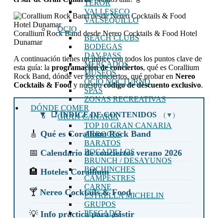
TEROR
VALLESECO
VALSEQUILLO
OCIO
Corallium Rock Band desde Nereo Cocktails & Food Hotel
BEACH CLUBS
Dunamar
BODEGAS
DAY PASS
A continuación tienes un índice con todos los puntos clave de
MERCADOS
esta guía: la
programación de conciertos
, qué es Corallium
MUSEOS
Rock Band, dónde ver los conciertos, qué probar en
Nereo
OCIO NOCTURNO
Cocktails & Food
y nuestro
código de descuento exclusivo
.
SPAS
ZONAS RECREATIVAS
DÓNDE COMER
📑 ÍNDICE DE CONTENIDOS
(▼)
GRAN CANARIA
TOP 10 GRAN CANARIA
🎸
Qué es Corallium Rock Band
ARROCES
BARATOS
BOCADILLOS
📅
Calendario de conciertos verano 2026
BRUNCH / DESAYUNOS
BOCHINCHES
🏨
Hoteles Corallium
CAMPESTRES
CARNE
🍸
Nereo Cocktails & Food
ESTRELLA MICHELIN
GRUPOS
PESCADO
💡
Info práctica para asistir