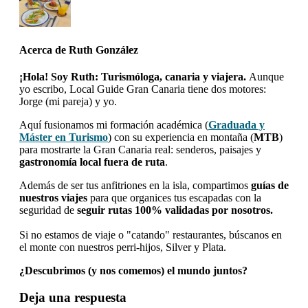
Acerca de
Ruth González
¡Hola! Soy Ruth: Turismóloga, canaria y viajera.
Aunque
yo escribo, Local Guide Gran Canaria tiene dos motores:
Jorge (mi pareja) y yo.
Aquí fusionamos mi formación académica (
Graduada y
Máster en Turismo
) con su experiencia en montaña (
MTB
)
para mostrarte la Gran Canaria real: senderos, paisajes y
gastronomía local fuera de ruta
.
Además de ser tus anfitriones en la isla, compartimos
guías de
nuestros viajes
para que organices tus escapadas con la
seguridad de
seguir rutas 100% validadas por nosotros.
Si no estamos de viaje o "catando" restaurantes, búscanos en
el monte con nuestros perri-hijos, Silver y Plata.
¿Descubrimos (y nos comemos) el mundo juntos?
Interacciones
Deja una respuesta