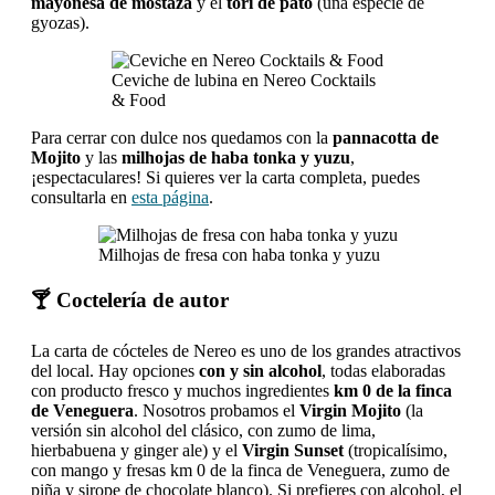
mayonesa de mostaza
y el
tori de pato
(una especie de
gyozas).
Ceviche de lubina en Nereo Cocktails
& Food
Para cerrar con dulce nos quedamos con la
pannacotta de
Mojito
y las
milhojas de haba tonka y yuzu
,
¡espectaculares! Si quieres ver la carta completa, puedes
consultarla en
esta página
.
Milhojas de fresa con haba tonka y yuzu
🍸 Coctelería de autor
La carta de cócteles de Nereo es uno de los grandes atractivos
del local. Hay opciones
con y sin alcohol
, todas elaboradas
con producto fresco y muchos ingredientes
km 0 de la finca
de Veneguera
. Nosotros probamos el
Virgin Mojito
(la
versión sin alcohol del clásico, con zumo de lima,
hierbabuena y ginger ale) y el
Virgin Sunset
(tropicalísimo,
con mango y fresas km 0 de la finca de Veneguera, zumo de
piña y sirope de chocolate blanco). Si prefieres con alcohol, el