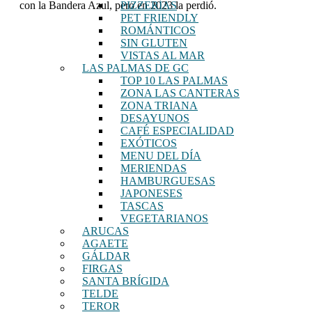
con la Bandera Azul, pero en 2023 la perdió.
PIZZERÍAS
PET FRIENDLY
ROMÁNTICOS
SIN GLUTEN
VISTAS AL MAR
LAS PALMAS DE GC
TOP 10 LAS PALMAS
ZONA LAS CANTERAS
ZONA TRIANA
DESAYUNOS
CAFÉ ESPECIALIDAD
EXÓTICOS
MENU DEL DÍA
MERIENDAS
HAMBURGUESAS
JAPONESES
TASCAS
VEGETARIANOS
ARUCAS
AGAETE
GÁLDAR
FIRGAS
SANTA BRÍGIDA
TELDE
TEROR