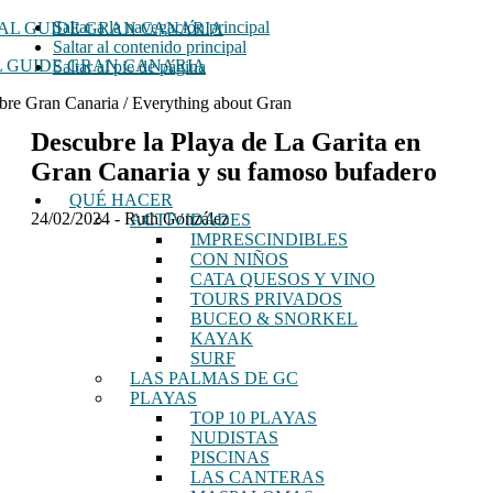
Saltar a la navegación principal
Saltar al contenido principal
 GUIDE GRAN CANARIA
Saltar al pie de página
bre Gran Canaria / Everything about Gran
Descubre la Playa de La Garita en
Gran Canaria y su famoso bufadero
QUÉ HACER
24/02/2024
-
Ruth González
ACTIVIDADES
IMPRESCINDIBLES
CON NIÑOS
CATA QUESOS Y VINO
TOURS PRIVADOS
BUCEO & SNORKEL
KAYAK
SURF
LAS PALMAS DE GC
PLAYAS
TOP 10 PLAYAS
NUDISTAS
PISCINAS
LAS CANTERAS