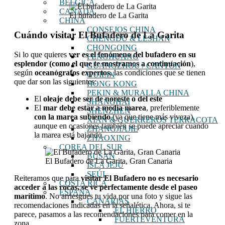
BÉLGICA
CANADÁ
El bufadero de La Garita
CHINA
CONSEJOS CHINA
Cuándo visitar El Bufadero de La Garita
CHENGDU & LESHAN
CHONGQING
Si lo que quieres
ver es el fenómeno del bufadero en su
FENGHUANG
esplendor (como el que te mostramos a continuación
),
GUANGZHOU / CANTÓN
según
oceanógrafos expertos
, las condiciones que se tienen
GUILIN
que dar son las siguientes:
HONG KONG
PEKIN & MURALLA CHINA
El
oleaje debe ser de noreste o del este
SHANGHAI
El
mar debe estar a media marea
, preferiblemente
SHENZHEN
con la marea subiendo
(ya que tiene más viveza),
XIAN & GUERREROS TERRACOTA
aunque en ocasiones también se puede apreciar cuando
ZHANGJIAJIE
la marea está bajando.
ZHAOXING
COREA DEL SUR
BUSAN
El Bufadero de La Garita, Gran Canaria
ISLA JEJU
SEÚL
Reiteramos que para
visitar El Bufadero no es necesario
COSTA RICA
acceder a las rocas, se ve perfectamente desde el paseo
ESPAÑA
marítimo
. No arriesgues tu vida por una foto y sigue las
CANARIAS
recomendaciones indicadas en la señalética. Ahora, si te
EL HIERRO
parece, pasamos a las recomendaciones para comer en la
FUERTEVENTURA
zona.