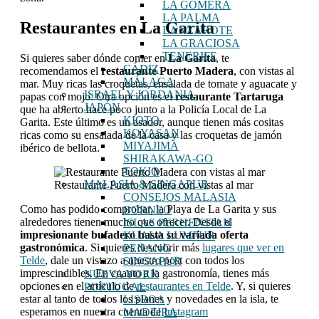
LA GOMERA
LA PALMA
Restaurantes en La Garita
LANZAROTE
LA GRACIOSA
TENERIFE
Si quieres saber dónde comer en
La Garita
, te
CÁDIZ
recomendamos el
restaurante
Puerto Madera
, con vistas al
MÁLAGA
mar. Muy ricas las croquetas, ensalada de tomate y aguacate y
ISRAEL Y JORDANIA
papas con mojo. Otra opción es el
restaurante Tartaruga
JAPÓN
que ha abierto hace poco junto a la Policía Local de La
KIOTO
Garita. Este último es un asador, aunque tienen más cositas
KOYASAN
ricas como su ensalada de la casa y las croquetas de jamón
MIYAJIMA
ibérico de bellota.
SHIRAKAWA-GO
TOKIO
MALASIA & SINGAPUR
Restaurante Puerto Madera con vistas al mar
CONSEJOS MALASIA
Como has podido comprobar, la Playa de La Garita y sus
BORNEO
alrededores tienen mucho que ofrecer. Desde el
ISLAS PERHENTIAN
impresionante bufadero hasta su variada oferta
KUALA LUMPUR
gastronómica
. Si quieres descubrir más
lugares que ver en
PENANG
Telde
, dale un vistazo a nuestro post con todos los
SINGAPUR
imprescindibles. En cuanto a la gastronomía, tienes más
NUEVA YORK
opciones en el artículo de
restaurantes en Telde
. Y, si quieres
PORTUGAL
estar al tanto de todos los planes y novedades en la isla, te
LISBOA
esperamos en nuestra cuenta de
Instagram
MADEIRA