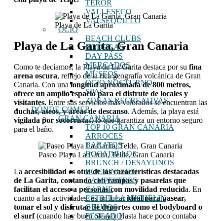
TEROR
VALLESECO
VALSEQUILLO
Playa de La Garita
OCIO
BEACH CLUBS
Playa de La Garita, Gran Canaria
BODEGAS
DAY PASS
MERCADOS
Como te decíamos, la Playa de La Garita destaca por su
fina
MUSEOS
arena oscura
, reflejo de la rica geografía volcánica de Gran
OCIO NOCTURNO
Canaria. Con una
longitud aproximada de 800 metros,
SPAS
ofrece un amplio espacio para el disfrute de locales y
ZONAS RECREATIVAS
visitantes.
Entre sus servicios más valorados se encuentran las
DÓNDE COMER
duchas, aseos, y áreas de descanso
. Además, la playa está
GRAN CANARIA
vigilada por socorrista
s, lo que garantiza un entorno seguro
TOP 10 GRAN CANARIA
para el baño.
ARROCES
BARATOS
BOCADILLOS
Paseo Playa La Garita, Telde, Gran Canaria
BRUNCH / DESAYUNOS
La
accesibilidad es otra de las características destacadas
BOCHINCHES
de La Garita, contando con rampas y pasarelas que
CAMPESTRES
facilitan el acceso a personas con movilidad reducid
a. En
CARNE
cuanto a las actividades, es un lugar
ideal para pasear,
ESTRELLA MICHELIN
tomar el sol y disfrutar de deportes como el bodyboard o
GRUPOS
el surf
(cuando hay buen oleaje). Hasta hace poco contaba
PESCADO