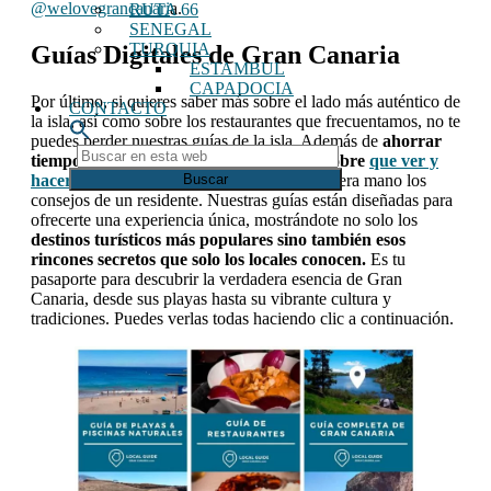
@welovegrancanari
a.
RUTA 66
SENEGAL
TURQUIA
Guías Digitales de Gran Canaria
ESTAMBUL
CAPADOCIA
Por último, si quieres saber más sobre el lado más auténtico de
CONTACTO
la isla, así como sobre los restaurantes que frecuentamos, no te
puedes perder nuestras guías de la isla. Además de
ahorrar
Buscar
tiempo en cuanto a buscar información sobre
que ver y
en
hacer en Gran Canaria
,
conocerás de primera mano los
esta
consejos de un residente. Nuestras guías están diseñadas para
web
ofrecerte una experiencia única, mostrándote no solo los
destinos turísticos más populares sino también esos
rincones secretos que solo los locales conocen.
Es tu
pasaporte para descubrir la verdadera esencia de Gran
Canaria, desde sus playas hasta su vibrante cultura y
tradiciones. Puedes verlas todas haciendo clic a continuación.