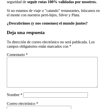
seguridad de
seguir rutas 100% validadas por nosotros.
Si no estamos de viaje o "catando" restaurantes, búscanos en
el monte con nuestros perri-hijos, Silver y Plata.
¿Descubrimos (y nos comemos) el mundo juntos?
Interacciones
Deja una respuesta
con
Tu dirección de correo electrónico no será publicada.
Los
los
campos obligatorios están marcados con
*
lectores
Comentario
*
Nombre
*
Correo electrónico
*