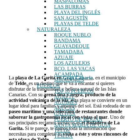
MASPALOMAS
LAS BURRAS
PLAYA DEL INGLÉS
SAN AGUSTÍN
PLAYAS DE TELDE
NATURALEZA
ROQUE NUBLO
BANDAMA
GUAYADEQUE
TAMADABA
AZUAJE
LOS AZULEJOS
BCO. LAS VACAS
ACAMPADA
La
playa de La Garita en
Gran Canaria
, en el municipio
MIRADORES
de
Telde
, es un destino que te va a encantar si quieres
PUEBLOS
disfrutar de la tranquilidad y belleza natural de las Islas
TOP 10 PUEBLOS
Canarias. Con su
arena fina y negra, producto de la
AGAETE
actividad volcánica de la isla
,
e
sta playa se convierte en un
AGÜIMES
lugar ideal para familias y amantes del sol. Está rodeada de un
ARUCAS
paseo marítimo y una selección de restaurantes
donde
GÁLDAR
saborear la gastronomía local con vistas al mar
. Uno de
PUERTO DE MOGÁN
sus principales reclamos turísticos es
el Bufadero de La
SANTA MARÍA DE GUÍA
Garita.
Si te parece, te damos toda la información que
TELDE
necesitas para completar tu
visita a éste y otros rincones de
TEJEDA
esta playa de Telde.