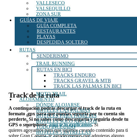
VALLESECO
VALSEQUILLO
ZONA SUR
GUÍAS DE VIAJE
GUÍA COMPLETA
RESTAURANTES
PLAYAS
DESPEDIDA SOLTERO
RUTAS
SENDERISMO
TRAIL RUNNING
RUTAS EN BICI
TRACKS ENDURO
TRACKS GRAVEL & MTB
TRACK LAS PALMAS EN BICI
Track de la ruta
MOTO TRAIL
ALOJAMIENTO
DÓNDE ALOJARSE
A continuación
podrás descargar el track de la ruta en
HOTELES LAS PALMAS
formato .gpx para que puedas seguirla por tu cuenta sin
HOTELES PARA FAMILIAS
perderte
. Si no sabes cómo descargarla y seguirla desde tu
HOTELES SOLO ADULTOS
GPS o
smartphone
,
aquí te lo explicamos
.
Si
TODO INCLUIDO
quieres apoyarnos para que sigamos creando contenido para ti
HOTELES 5 ESTRELLAS
sobre Gran Canaria, te agradeceremos que adquieras alguno