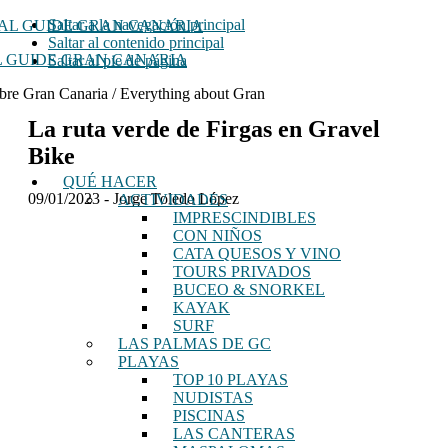
Saltar a la navegación principal
Saltar al contenido principal
 GUIDE GRAN CANARIA
Saltar al pie de página
bre Gran Canaria / Everything about Gran
La ruta verde de Firgas en Gravel
Bike
QUÉ HACER
09/01/2023
-
Jorge Toledo López
ACTIVIDADES
IMPRESCINDIBLES
CON NIÑOS
CATA QUESOS Y VINO
TOURS PRIVADOS
BUCEO & SNORKEL
KAYAK
SURF
LAS PALMAS DE GC
PLAYAS
TOP 10 PLAYAS
NUDISTAS
PISCINAS
LAS CANTERAS