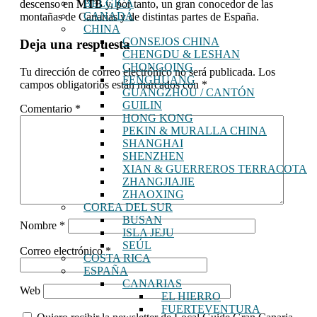
BÉLGICA
descenso en
MTB
y, por tanto, un gran conocedor de las
CANADÁ
montañas de Canarias y de distintas partes de España.
CHINA
Interacciones
CONSEJOS CHINA
Deja una respuesta
CHENGDU & LESHAN
con
CHONGQING
Tu dirección de correo electrónico no será publicada.
Los
los
FENGHUANG
campos obligatorios están marcados con
*
GUANGZHOU / CANTÓN
lectores
GUILIN
Comentario
*
HONG KONG
PEKIN & MURALLA CHINA
SHANGHAI
SHENZHEN
XIAN & GUERREROS TERRACOTA
ZHANGJIAJIE
ZHAOXING
COREA DEL SUR
BUSAN
Nombre
*
ISLA JEJU
SEÚL
Correo electrónico
*
COSTA RICA
ESPAÑA
CANARIAS
Web
EL HIERRO
FUERTEVENTURA