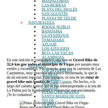
MASPALOMAS
LAS BURRAS
PLAYA DEL INGLÉS
SAN AGUSTÍN
PLAYAS DE TELDE
NATURALEZA
ROQUE NUBLO
BANDAMA
GUAYADEQUE
TAMADABA
AZUAJE
LOS AZULEJOS
BCO. LAS VACAS
ACAMPADA
En este artículo te compartimos una ruta en
Gravel Bike de
MIRADORES
32,6 km que rodea el municipio de Firgas
por parajes muy
PUEBLOS
verdes y escondidos. Por ejemplo, pasa por la carretera de Las
TOP 10 PUEBLOS
Carpinteras, muy desconocida y poco frecuentada, lo que le
AGAETE
da un encanto especial. Para nosotros, es una de las
rutas de
AGÜIMES
gravel bike más bonitas de
Gran Canaria
. De hecho, a lo
ARUCAS
largo del camino parece que te has teletransportado a la isla de
GÁLDAR
La Palma por la frondosidad y vegetación que encontrarás.
PUERTO DE MOGÁN
¡Te lo contamos!
SANTA MARÍA DE GUÍA
TELDE
TEJEDA
Pistas perfectas para Gravel Bike en Firgas