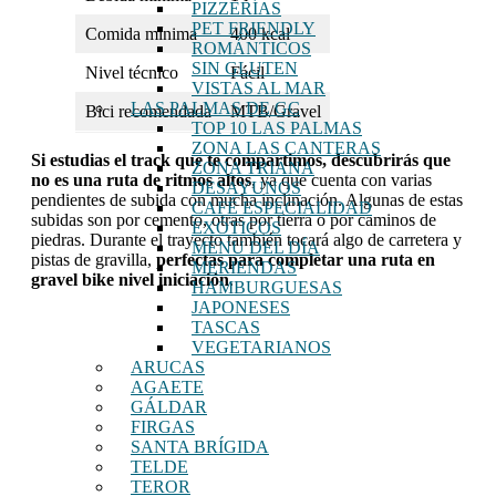
PIZZERÍAS
PET FRIENDLY
Comida mínima
400 kcal
ROMÁNTICOS
SIN GLUTEN
Nivel técnico
Fácil
VISTAS AL MAR
LAS PALMAS DE GC
Bici recomendada
MTB/Gravel
TOP 10 LAS PALMAS
ZONA LAS CANTERAS
Si estudias el track que te compartimos, descubrirás que
ZONA TRIANA
no es una ruta de ritmos altos
, ya que cuenta con varias
DESAYUNOS
pendientes de subida con mucha inclinación. Algunas de estas
CAFÉ ESPECIALIDAD
subidas son por cemento, otras por tierra o por caminos de
EXÓTICOS
piedras. Durante el trayecto también tocará algo de carretera y
MENU DEL DÍA
pistas de gravilla,
perfectas para completar una ruta en
MERIENDAS
gravel bike nivel iniciación
.
HAMBURGUESAS
JAPONESES
TASCAS
VEGETARIANOS
ARUCAS
AGAETE
GÁLDAR
FIRGAS
SANTA BRÍGIDA
TELDE
TEROR