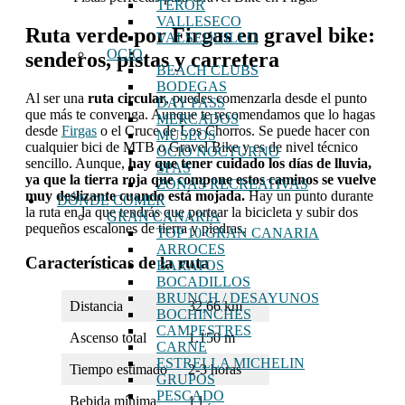
TEROR
VALLESECO
Ruta verde por Firgas en gravel bike:
VALSEQUILLO
OCIO
senderos, pistas y carretera
BEACH CLUBS
BODEGAS
Al ser una
ruta circular
, puedes comenzarla desde el punto
DAY PASS
que más te convenga. Aunque te recomendamos que lo hagas
MERCADOS
desde
Firgas
o el Cruce de Los Chorros. Se puede hacer con
MUSEOS
cualquier bici de MTB o Gravel Bike y es de nivel técnico
OCIO NOCTURNO
sencillo. Aunque,
hay que tener cuidado los días de lluvia,
SPAS
ya que la tierra roja que compone estos caminos se vuelve
ZONAS RECREATIVAS
muy deslizante cuando está mojada.
Hay un punto durante
DÓNDE COMER
la ruta en la que tendrás que portear la bicicleta y subir dos
GRAN CANARIA
pequeños escalones de tierra y piedras.
TOP 10 GRAN CANARIA
ARROCES
Características de la ruta
BARATOS
BOCADILLOS
BRUNCH / DESAYUNOS
Distancia
32,66 km
BOCHINCHES
CAMPESTRES
Ascenso total
1.150 m
CARNE
ESTRELLA MICHELIN
Tiempo estimado
2-3 horas
GRUPOS
PESCADO
Bebida mínima
1 l