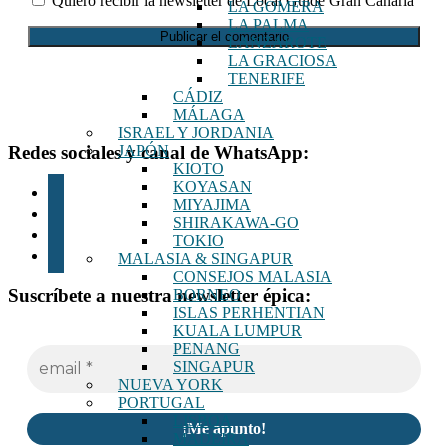
Quiero recibir la newsletter de Local Guide Gran Canaria
LA GOMERA
LA PALMA
LANZAROTE
LA GRACIOSA
TENERIFE
CÁDIZ
MÁLAGA
ISRAEL Y JORDANIA
Footer
Redes sociales y canal de WhatsApp:
JAPÓN
KIOTO
KOYASAN
instagram
MIYAJIMA
tiktok
SHIRAKAWA-GO
youtube
TOKIO
whatsapp
MALASIA & SINGAPUR
CONSEJOS MALASIA
Suscríbete a nuestra newsletter épica:
BORNEO
ISLAS PERHENTIAN
KUALA LUMPUR
PENANG
SINGAPUR
NUEVA YORK
PORTUGAL
LISBOA
MADEIRA