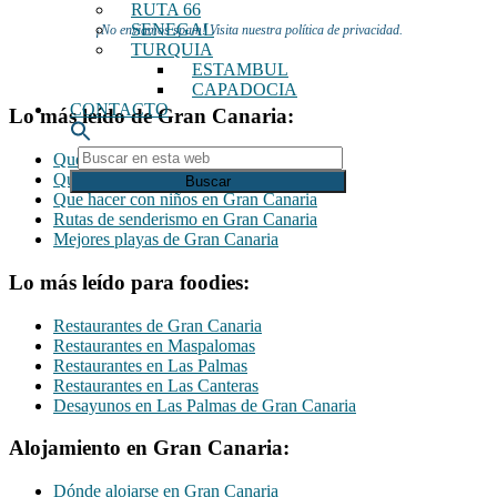
RUTA 66
SENEGAL
¡No enviamos spam! Visita nuestra política de privacidad.
TURQUIA
ESTAMBUL
CAPADOCIA
CONTACTO
Lo más leído de Gran Canaria:
Buscar
Que hacer y que ver en Gran Canaria
en
Que ver en Las Palmas de Gran Canaria
esta
Que hacer con niños en Gran Canaria
web
Rutas de senderismo en Gran Canaria
Mejores playas de Gran Canaria
Lo más leído para foodies:
Restaurantes de Gran Canaria
Restaurantes en Maspalomas
Restaurantes en Las Palmas
Restaurantes en Las Canteras
Desayunos en Las Palmas de Gran Canaria
Alojamiento en Gran Canaria:
Dónde alojarse en Gran Canaria