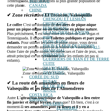
Tenteniguada, nous trouverons la plus grande population de
BELGIQUE
cette plante.
CANADA
CHINE
CONSEILS SUR LA CHINE
✔ Zone récréative El Troncón, Valsequillo
CHENGDU ET LESHAN
CHONGQING
Le coffre
C'est un domaine de
des aires de pique-nique
FENGHUANG
pour un pique-nique ou un barbecue en pleine nature
.
GUANGZHOU / CANTON
Plus précisément, il est situé entre les villes de Las Vegas et
guilin
Tenteniguada. Il dispose de
Toilettes publiques et parc pour
HONG KONG
enfants.
Pour utiliser les aires de pique-nique, vous devez
PÉKIN ET MUR DE CHINOIS
demander un permis auprès de la Mairie de Valsequillo
ici !
.
SHANGHAI
Outre l'aire de pique-nique, les barbecues et l'aire de jeux, son
SHENZHEN
attrait principal est un
tyrolienne
pour les enfants (et pas si
GUERRIERS DE XIAN ET DE TERRE
enfants).
CUITE
ZHANGJIAJIE
ZHAOXING
Zone récréative El Troncón, Valsequillo
CORÉE DU SUD
BUSAN
✔ La route des amandiers en fleurs de
ÎLE DE JEJU
Valsequillo et les fêtes de l'Almendrero
SÉOUL
COSTA RICA
Autre
L'attraction touristique de Valsequillo a lieu entre
ESPAGNE
fin janvier et début février.
Parce que? Eh bien, c'est à ce
CANARIES
moment-là
ses amandiers sont en fleurs et il y en a
EL HIERRO