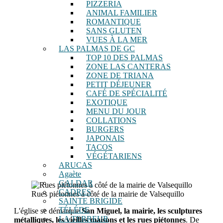
PIZZERIA
ANIMAL FAMILIER
ROMANTIQUE
SANS GLUTEN
VUES À LA MER
LAS PALMAS DE GC
TOP 10 DES PALMAS
ZONE LAS CANTERAS
ZONE DE TRIANA
PETIT DÉJEUNER
CAFÉ DE SPÉCIALITÉ
EXOTIQUE
MENU DU JOUR
COLLATIONS
BURGERS
JAPONAIS
TACOS
VÉGÉTARIENS
ARUCAS
Agaète
GALDAR
CADRES
Rues piétonnes à côté de la mairie de Valsequillo
SAINTE BRIGIDE
TÉLÉDE
L'église se démarque
San Miguel, la mairie, les sculptures
LA TERREUR
métalliques, les vieilles maisons et les rues piétonnes
. De