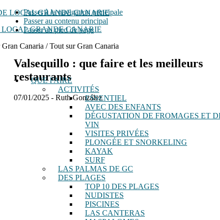
Passer à la navigation principale
Passer au contenu principal
 LOCAL GRANDE CANARIE
Passer au pied de page
r Gran Canaria / Tout sur Gran Canaria
Valsequillo : que faire et les meilleurs
restaurants
QUE FAIRE
ACTIVITÉS
07/01/2025
-
Ruth González
ESSENTIEL
AVEC DES ENFANTS
DÉGUSTATION DE FROMAGES ET D
VIN
VISITES PRIVÉES
PLONGÉE ET SNORKELING
KAYAK
SURF
LAS PALMAS DE GC
DES PLAGES
TOP 10 DES PLAGES
NUDISTES
PISCINES
LAS CANTERAS