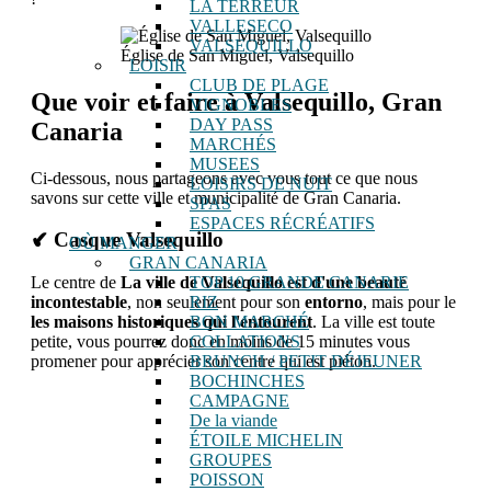
LA TERREUR
VALLESECO
VALSEQUILLO
Église de San Miguel, Valsequillo
LOISIR
CLUB DE PLAGE
Que voir et faire à Valsequillo, Gran
VIGNOBLES
DAY PASS
Canaria
MARCHÉS
MUSEES
Ci-dessous, nous partageons avec vous tout ce que nous
LOISIRS DE NUIT
savons sur cette ville et municipalité de Gran Canaria.
SPAS
ESPACES RÉCRÉATIFS
✔ Casque Valsequillo
OÙ MANGER
GRAN CANARIA
TOP 10 GRANDE CANARIE
Le centre de
La ville de Valsequillo est d'une beauté
RIZ
incontestable
, non seulement pour son
entorno
, mais pour le
BON MARCHÉ
les maisons historiques qui l'entourent
. La ville est toute
COLLATIONS
petite, vous pourrez donc en moins de 15 minutes vous
BRUNCH / PETIT DÉJEUNER
promener pour apprécier son centre qui est piéton.
BOCHINCHES
CAMPAGNE
De la viande
ÉTOILE MICHELIN
GROUPES
POISSON