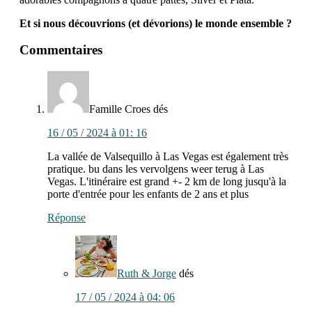
Et si nous découvrions (et dévorions) le monde ensemble ?
interactions
Commentaires
avec
les
lecteurs
Famille Croes
dés
16 / 05 / 2024 à 01: 16
La vallée de Valsequillo à Las Vegas est également très
pratique. bu dans les vervolgens weer terug à Las
Vegas. L'itinéraire est grand +- 2 km de long jusqu'à la
porte d'entrée pour les enfants de 2 ans et plus
Réponse
Ruth & Jorge
dés
17 / 05 / 2024 à 04: 06