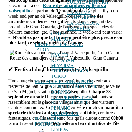
beaucoup dans cette commune.
Si vous aimez la randonnée,
FUERTEVENTURA
jetez un œil à ceci
Route des amandiers en fleurs à
LA GOMERA
Valsequillo
en partant de
Tenteniguada
. De plus, il y a un
LA PALMA
week-end par an où Valsequillo célèbre la
Fête des
LANZAROTE
amandiers en fleurs
avec différents stands vendant des
LA GRACIOSA
produits de Gran Canaria, de l'artisanat, des spectacles de
TENERIFE
folklore canarien, etc. Chaque année, le week-end peut varier
CADIX
et
N'oubliez pas que la floraison peut être plus précoce ou
MALAGA
plus tardive selon la météo de l'année.
ISRAËL ET JORDANIE
JAPON
KYOTO
Route des amandiers en fleurs à Valsequillo, Gran Canaria
KOYASAN
MIYAJIMA
✔ Festival du Chien Maudit à Valsequillo
SHIRAKAWA-GO
TOKIO
Une autre chose que vous pouvez faire est de venir aux
MALAISIE ET ​​SINGAPOUR
festivités de San Miguel. La plus célèbre a lieu chaque veille
CONSEILS MALAISIE
de San Miguel, saint patron de Valsequillo.
Chaque 28
BORNEO
septembre au soir
Une grande partie de ses habitants se
ÎLES PERHENTIAN
rassemblent sur la place du village, ainsi que des visiteurs
KUALA LUMPUR
d'autres communes. Cette nuit a lieu
Fête du chien maudit
: a
PENANG
spectacle théâtral autour de l'enfer, le diable
, créatures
SINGAPOUR
fantastiques, etc. Plus tard, une fois qu'ils auront donné
00h00
NEW YORK
la nuit
ils ont lieu
l'un des meilleurs feux d'artifice de l'île
.
PORTUGAL
LISBOA