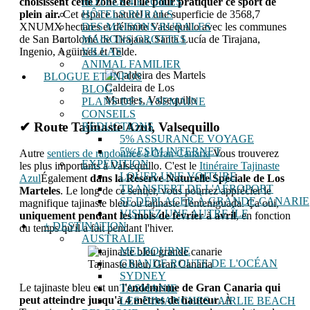
choisissent cette zone de l'île pour pratiquer ce sport de
HÔTELS 4 ÉTOILES
plein air.
Cet espace naturel a une superficie de 3568,7
HÔTELS RURALS
XNUMX hectares et délimite Valsequillo avec les communes
DES MAISONS RURALES
de San Bartolomé de Tirajana, Santa Lucía de Tirajana,
MAISONS GROTTES
Ingenio, Agüimes et Telde.
VILLAS
ANIMAL FAMILIER
BLOGUE ET INFOS
Caldeira de Los
BLOG
Marteles, Valsequillo
PLANS DE LA SEMAINE
CONSEILS
✔ Route Tajinaste Azul, Valsequillo
REDUCTIONS
5% ASSURANCE VOYAGE
5% ESIM INTERNET
Autre
sentiers de randonnée à Gran Canaria
Vous trouverez
EXPÉDITION
les plus importants à Valsequillo. C'est le
Itinéraire Tajinaste
LOUER UNE VOITURE
Azul
Également
dans la Réserve Naturelle Spéciale de Los
TRANSFERT DE L'AÉROPORT
Marteles
. Le long de ce sentier, vous pourrez apprécier le
SE DÉPLACER À GRANDE CANARIE
magnifique tajinaste bleu ou tajinaste Tenteniguada. Ça oui,
VISITEZ UNE AUTRE ÎLE
uniquement pendant les mois de février à avril
, en fonction
+ DESTINATION
du temps qu'il a fait pendant l'hiver.
AUSTRALIE
MELBOURNE
GRANDE ROUTE DE L'OCÉAN
Tajinaste bleu, Gran Canaria
SYDNEY
Le tajinaste bleu est un
l'endémisme de Gran Canaria qui
TASMANIE
peut atteindre jusqu'à 4 mètres de hauteur
. À
LES DIMANCHES / AIRLIE BEACH