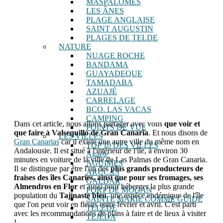
MASPALOMES
LES ÂNES
PLAGE ANGLAISE
SAINT AUGUSTIN
PLAGES DE TELDE
NATURE
NUAGE ROCHE
BANDAMA
GUAYADEQUE
TAMADABA
AZUAJÉ
CARRELAGE
BCO. LAS VACAS
CAMPING
Dans cet article, nous allons partager avec vous
que voir et
POINTS DE VUE
que faire à Valsequillo de Gran Canaria
. Et nous disons de
LES VILLES
Gran Canarias
car il existe une autre ville du même nom en
TOP 10 DES VILLES
Andalousie. Il est situé à l'intérieur de l'île, à environ 30
Agaète
minutes en voiture de la ville de Las Palmas de Gran Canaria.
AGUIMES
Il se distingue par être l'un des
plus grands producteurs de
ARUCAS
fraises des îles Canaries, ainsi que pour ses fromages, ses
GALDAR
Almendros en Flor
et aussi pour héberger la plus grande
PORT DE MOGAN
population du
Tajinaste bleu
, une espèce endémique de l'île
SAINTE MARIE COMME GUIDE
que l'on peut voir en fleurs entre février et avril. C'est parti
TÉLÉDE
avec les recommandations de plans à faire et de lieux à visiter
TEJÉDA
!