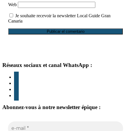
Web
Je souhaite recevoir la newsletter Local Guide Gran
Canaria
Pied
Réseaux sociaux et canal WhatsApp :
de
instagram
page
TikTok
Youtube
whatsapp
Abonnez-vous à notre newsletter épique :