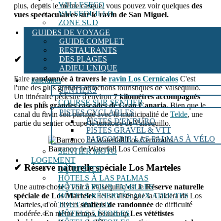
VALLESECO
plus, depuis le même casque, vous pouvez voir quelques
des
VALSEQUILLO
vues spectaculaires sur le ravin de San Miguel.
ZONE SUD
GUIDES DE VOYAGE
Ravin de San Miguel, Valsequillo
GUIDE COMPLET
RESTAURANTS
✔ Ravin de Los Cernícalos
DES PLAGES
ADIEU UNIQUE
Faire
randonnée à travers le
ravin Los Cernícalos
C'est
itinéraires
l'une des plus grandes attractions touristiques de Valsequillo.
SENTIERS
Un itinéraire pédestre d'environ
7 kilomètres accompagnés
COURSE SUR SENTIER
de
les plus grandes cascades de Gran Canaria.
Bien que le
PISTES CYCLABLES
canal du ravin soit partagé avec la municipalité de
Telde
, une
PISTES D'ENDURO
partie du sentier occupe le territoire de Valsequillo.
PISTES GRAVEL & VTT
PARCOURIR LAS PALMAS À VÉLO
Barranco de Waterfall Los Cernícalos
SENTIER MOTO
LOGEMENT
✔ Réserve naturelle spéciale Los Marteles
OÙ RESTER
HÔTELS À LAS PALMAS
Une autre chose à voir à Valsequillo est le
Réserve naturelle
HÔTELS POUR FAMILLES
spéciale de Los Marteles
. Ici se distingue la Caldera de Los
HÔTELS RÉSERVÉS AUX ADULTES
Marteles, d'où divers
sentiers de randonnée
de difficulté
TOUT INCLUS
modérée. En même temps, beaucoup
Les vététistes
HÔTELS 5 ÉTOILES