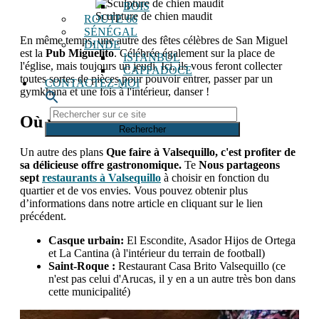
BOIS
Sculpture de chien maudit
ROUTE 66
SÉNÉGAL
En même temps, une autre des fêtes célèbres de San Miguel
DINDE
est la
Pub Miguelito
. Célébrée également sur la place de
ISTANBUL
l'église, mais toujours un jeudi. Ici, ils vous feront collecter
CAPPADOCE
toutes sortes de pièces pour pouvoir entrer, passer par un
CONTACTEZ-MOI
gymkhana et une fois à l'intérieur, danser !
Rechercher
Où manger à Valsequillo
sur
ce
site
Un autre des plans
Que faire à Valsequillo, c'est profiter de
sa délicieuse offre gastronomique.
Te
Nous partageons
sept
restaurants à Valsequillo
à choisir en fonction du
quartier et de vos envies. Vous pouvez obtenir plus
d’informations dans notre article en cliquant sur le lien
précédent.
Casque urbain:
El Escondite, Asador Hijos de Ortega
et La Cantina (à l'intérieur du terrain de football)
Saint-Roque :
Restaurant Casa Brito Valsequillo (ce
n'est pas celui d'Arucas, il y en a un autre très bon dans
cette municipalité)