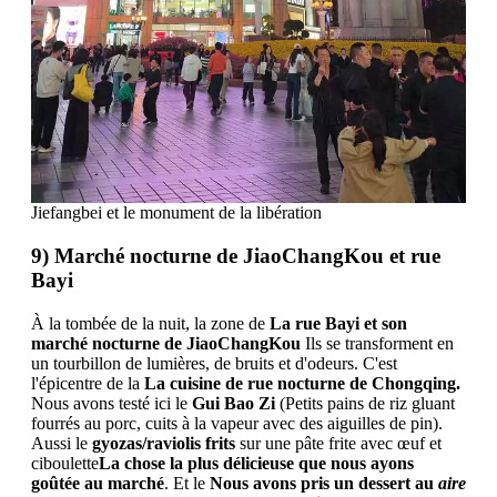
Jiefangbei et le monument de la libération
9) Marché nocturne de JiaoChangKou et rue
Bayi
À la tombée de la nuit, la zone de
La rue Bayi et son
marché nocturne de JiaoChangKou
Ils se transforment en
un tourbillon de lumières, de bruits et d'odeurs. C'est
l'épicentre de la
La cuisine de rue nocturne de Chongqing.
Nous avons testé ici le
Gui Bao Zi
(Petits pains de riz gluant
fourrés au porc, cuits à la vapeur avec des aiguilles de pin).
Aussi le
gyozas/raviolis frits
sur une pâte frite avec œuf et
ciboulette
La chose la plus délicieuse que nous ayons
goûtée au marché
. Et le
Nous avons pris un dessert au
aire