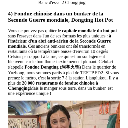
Banc d'essai 2 Chongqing
4) Fondue chinoise dans un bunker de la
Seconde Guerre mondiale, Dongting Hot Pot
Vous ne pouvez pas quitter le
capitale mondiale du hot pot
sans l'essayer dans l'un de ses formats les plus uniques :
à
l'intérieur d'un abri anti-aérien de la Seconde Guerre
mondiale.
Ces anciens bunkers ont été transformés en
restaurants où la température baisse d'environ 10 degrés
Celsius par rapport à la rue, ce qui est un soulagement
bienvenu car le bouillon est extrêmement piquant. Celui-ci
s'appelle
Fondue Dongting (洞亭火锅)
Dans le quartier de
Yuzhong, nous sommes partis à pied de TESTBED2. Si vous
prenez le métro, c'est la sortie 7 à la station Lianglukou. Il y a
plus de
20 000 restaurants de fondue chinoise à
Chongqing
Mais le manger sous terre, dans un bunker, est
une expérience unique !