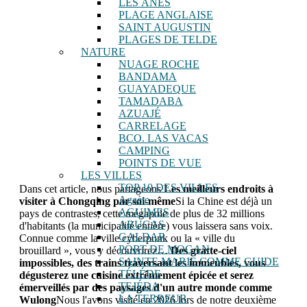
LES ÂNES
PLAGE ANGLAISE
SAINT AUGUSTIN
PLAGES DE TELDE
NATURE
NUAGE ROCHE
BANDAMA
GUAYADEQUE
TAMADABA
AZUAJÉ
CARRELAGE
BCO. LAS VACAS
CAMPING
POINTS DE VUE
LES VILLES
TOP 10 DES VILLES
Dans cet article, nous partageons
Les meilleurs endroits à
Agaète
visiter à Chongqing par soi-même
Si la Chine est déjà un
AGUIMES
pays de contrastes, cette mégapole de plus de 32 millions
ARUCAS
d'habitants (la municipalité entière) vous laissera sans voix.
GALDAR
Connue comme la ville cyberpunk ou la « ville du
PORT DE MOGAN
brouillard », vous y découvrirez…
Des gratte-ciel
SAINTE MARIE COMME GUIDE
impossibles, des trains traversant les immeubles, vous
TÉLÉDE
dégusterez une cuisine extrêmement épicée et serez
TEJÉDA
émerveillés par des paysages d'un autre monde comme
LA TERREUR
Wulong
Nous l'avons visité en 2026 lors de notre deuxième