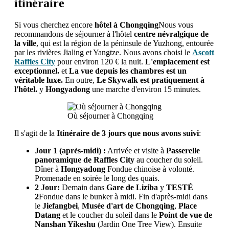
itinéraire
Si vous cherchez encore
hôtel à Chongqing
Nous vous
recommandons de séjourner à l'hôtel
centre névralgique de
la ville
, qui est la région de la péninsule de Yuzhong, entourée
par les rivières Jialing et Yangtze. Nous avons choisi le
Ascott
Raffles City
pour environ 120 € la nuit.
L'emplacement est
exceptionnel.
et
La vue depuis les chambres est un
véritable luxe.
En outre,
Le Skywalk est pratiquement à
l'hôtel.
y
Hongyadong
une marche d'environ 15 minutes.
Où séjourner à Chongqing
Il s'agit de la
Itinéraire de 3 jours que nous avons suivi
:
Jour 1 (après-midi) :
Arrivée et visite à
Passerelle
panoramique de Raffles City
au coucher du soleil.
Dîner à
Hongyadong
Fondue chinoise à volonté.
Promenade en soirée le long des quais.
2 Jour:
Demain dans
Gare de Liziba
y
TESTÉ
2
Fondue dans le bunker à midi. Fin d'après-midi dans
le
Jiefangbei
,
Musée d'art de Chongqing
,
Place
Datang
et le coucher du soleil dans le
Point de vue de
Nanshan Yikeshu
(Jardin One Tree View). Ensuite