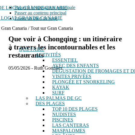
Passer à la navigation principale
Passer au contenu principal
 LOCAL GRANDE CANARIE
Passer au pied de page
r Gran Canaria / Tout sur Gran Canaria
Que voir à Chongqing : un itinéraire
à travers les incontournables et les
QUE FAIRE
restaurants
ACTIVITÉS
ESSENTIEL
AVEC DES ENFANTS
05/05/2026
-
Ruth González
DÉGUSTATION DE FROMAGES ET D
VISITES PRIVÉES
PLONGÉE ET SNORKELING
KAYAK
SURF
LAS PALMAS DE GC
DES PLAGES
TOP 10 DES PLAGES
NUDISTES
PISCINES
LAS CANTERAS
MASPALOMES