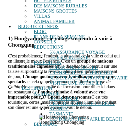
HÔTELS RURALS
DES MAISONS RURALES
MAISONS GROTTES
VILLAS
ANIMAL FAMILIER
BLOGUE ET INFOS
BLOG
PLANS DE LA SEMAINE
1) Hongyadong : le village suspendu à voir à
CONSEILS
Chongqing
REDUCTIONS
5% ASSURANCE VOYAGE
C'est probablement l'endroit le plus viral de la ville et celui qui
5% ESIM INTERNET
en illustre le mieux l'essence. C'est un
groupe de maisons
EXPÉDITION
traditionnelles chinoises
(style
diaojiaolou
Construit sur une
LOUER UNE VOITURE
falaise surplombant la rivière Jialing. Bien qu'impressionnant
TRANSFERT DE L'AÉROPORT
de jour,
L'image nocturne, avec tout illuminé, est un pur
SE DÉPLACER À GRANDE CANARIE
spectacle.
et cela rappelle beaucoup le film
Le voyage de
VISITEZ UNE AUTRE ÎLE
Chihiro
Nous avons profité de l'occasion pour dîner ici dans
+ DESTINATION
un restaurant de
Fondue chinoise à volonté avec vue
AUSTRALIE
imprenable pour 37 € pour deux personnes
C'est très
MELBOURNE
touristique, certes, mais admirer la skyline illuminée pendant
GRANDE ROUTE DE L'OCÉAN
son dîner est une expérience qui vaut le détour.
SYDNEY
TASMANIE
LES DIMANCHES / AIRLIE BEACH
Hongyadong Chongqing
BELGIQUE