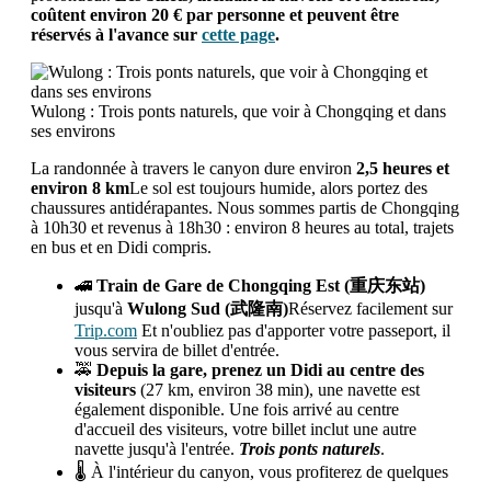
coûtent environ 20 € par personne et peuvent être
réservés à l'avance sur
cette page
.
Wulong : Trois ponts naturels, que voir à Chongqing et dans
ses environs
La randonnée à travers le canyon dure environ
2,5 heures et
environ 8 km
Le sol est toujours humide, alors portez des
chaussures antidérapantes. Nous sommes partis de Chongqing
à 10h30 et revenus à 18h30 : environ 8 heures au total, trajets
en bus et en Didi compris.
🚄
Train de
Gare de Chongqing Est (重庆东站)
jusqu'à
Wulong Sud (武隆南)
Réservez facilement sur
Trip.com
Et n'oubliez pas d'apporter votre passeport, il
vous servira de billet d'entrée.
🚕
Depuis la gare, prenez un
Didi au centre des
visiteurs
(27 km, environ 38 min), une navette est
également disponible. Une fois arrivé au centre
d'accueil des visiteurs, votre billet inclut une autre
navette jusqu'à l'entrée.
Trois ponts naturels
.
🌡️ À l'intérieur du canyon, vous profiterez de quelques