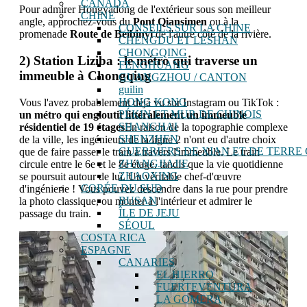
CANADA
Pour admirer Hongyadong de l'extérieur sous son meilleur
CHINE
angle, approchez-vous du
Pont Qiansimen
ou à la
CONSEILS SUR LA CHINE
promenade
Route de Beibinyi
de l'autre côté de la rivière.
CHENGDU ET LESHAN
CHONGQING
2) Station Liziba : le métro qui traverse un
FENGHUANG
immeuble à Chongqing
GUANGZHOU / CANTON
guilin
HONG KONG
Vous l'avez probablement déjà vu sur Instagram ou TikTok :
PÉKIN ET MUR DE CHINOIS
un métro qui engloutit littéralement un immeuble
SHANGHAI
résidentiel de 19 étages
En raison de la topographie complexe
SHENZHEN
de la ville, les ingénieurs de la ligne 2 n'ont eu d'autre choix
GUERRIERS DE XIAN ET DE TERRE 
que de faire passer le train à travers l'immeuble. Le train
ZHANGJIAJIE
circule entre le 6e et le 8e étage, tandis que la vie quotidienne
ZHAOXING
se poursuit autour de lui. Un véritable chef-d'œuvre
CORÉE DU SUD
d'ingénierie ! Vous pouvez descendre dans la rue pour prendre
BUSAN
la photo classique, ou monter à l'intérieur et admirer le
ÎLE DE JEJU
passage du train.
SÉOUL
COSTA RICA
ESPAGNE
CANARIES
EL HIERRO
FUERTEVENTURA
LA GOMERA