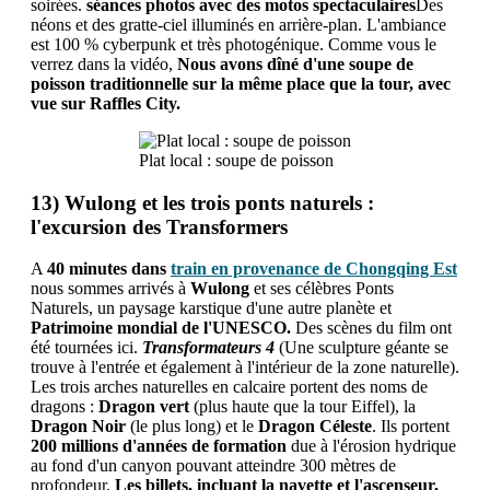
soirées.
séances photos avec des motos spectaculaires
Des
néons et des gratte-ciel illuminés en arrière-plan. L'ambiance
est 100 % cyberpunk et très photogénique. Comme vous le
verrez dans la vidéo,
Nous avons dîné d'une soupe de
poisson traditionnelle sur la même place que la tour, avec
vue sur Raffles City.
Plat local : soupe de poisson
13) Wulong et les trois ponts naturels :
l'excursion des Transformers
A
40 minutes dans
train en provenance de Chongqing Est
nous sommes arrivés à
Wulong
et ses célèbres Ponts
Naturels, un paysage karstique d'une autre planète et
Patrimoine mondial de l'UNESCO.
Des scènes du film ont
été tournées ici.
Transformateurs
4
(Une sculpture géante se
trouve à l'entrée et également à l'intérieur de la zone naturelle).
Les trois arches naturelles en calcaire portent des noms de
dragons :
Dragon vert
(plus haute que la tour Eiffel), la
Dragon Noir
(le plus long) et le
Dragon Céleste
. Ils portent
200 millions d'années de formation
due à l'érosion hydrique
au fond d'un canyon pouvant atteindre 300 mètres de
profondeur.
Les billets, incluant la navette et l'ascenseur,