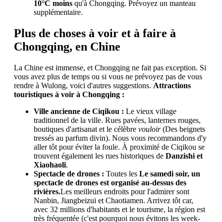
10°C moins
qu'à Chongqing. Prévoyez un manteau
supplémentaire.
Plus de choses à voir et à faire à
Chongqing, en Chine
La Chine est immense, et Chongqing ne fait pas exception. Si
vous avez plus de temps ou si vous ne prévoyez pas de vous
rendre à Wulong, voici d'autres suggestions.
Attractions
touristiques à voir à Chongqing :
Ville ancienne de Ciqikou :
Le vieux village
traditionnel de la ville. Rues pavées, lanternes rouges,
boutiques d'artisanat et le célèbre
vouloir
(Des beignets
tressés au parfum divin). Nous vous recommandons d'y
aller tôt pour éviter la foule. À proximité de Ciqikou se
trouvent également les rues historiques de
Danzishi et
Xiaohaoli
.
Spectacle de drones :
Toutes les
Le samedi soir, un
spectacle de drones est organisé au-dessus des
rivières.
Les meilleurs endroits pour l'admirer sont
Nanbin, Jiangbeizui et Chaotiamen. Arrivez tôt car,
avec 32 millions d'habitants et le tourisme, la région est
très fréquentée (c'est pourquoi nous évitons les week-