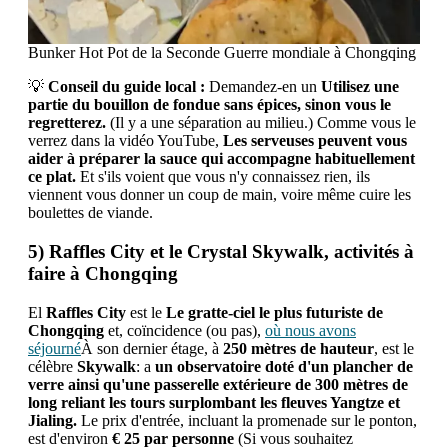
Bunker Hot Pot de la Seconde Guerre mondiale à Chongqing
💡
Conseil du guide local :
Demandez-en un
Utilisez une
partie du bouillon de fondue sans épices, sinon vous le
regretterez.
(Il y a une séparation au milieu.) Comme vous le
verrez dans la vidéo YouTube,
Les serveuses peuvent vous
aider à préparer la sauce qui accompagne habituellement
ce plat.
Et s'ils voient que vous n'y connaissez rien, ils
viennent vous donner un coup de main, voire même cuire les
boulettes de viande.
5) Raffles City et le Crystal Skywalk, activités à
faire à Chongqing
El
Raffles City
est le
Le gratte-ciel le plus futuriste de
Chongqing
et, coïncidence (ou pas),
où nous avons
séjourné
À son dernier étage, à
250 mètres de hauteur
, est le
célèbre
Skywalk
: a
un observatoire doté d'un plancher de
verre ainsi qu'une passerelle extérieure de 300 mètres de
long reliant les tours surplombant les fleuves Yangtze et
Jialing.
Le prix d'entrée, incluant la promenade sur le ponton,
est d'environ
€ 25 par personne
(Si vous souhaitez