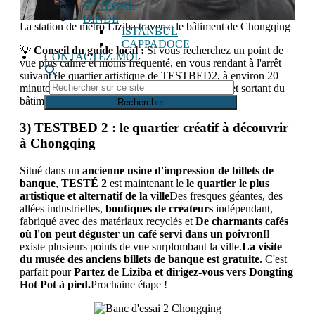
SÉNÉGAL
DINDE
La station de métro Liziba traverse le bâtiment de Chongqing
ISTANBUL
CAPPADOCE
💡
Conseil du guide local :
Si vous recherchez un point de
CONTACTEZ-MOI
vue plus calme et moins fréquenté, en vous rendant à l'arrêt
suivant (le quartier artistique de TESTBED2, à environ 20
Rechercher
minutes), vous pourrez observer le train entrant et sortant du
sur
bâtiment sous un autre angle.
ce
site
3) TESTBED 2 : le quartier créatif à découvrir
à Chongqing
Situé dans un
ancienne usine d'impression de billets de
banque
,
TESTÉ 2
est maintenant le
le quartier le plus
artistique et alternatif de la ville
Des fresques géantes, des
allées industrielles,
boutiques de créateurs
indépendant,
fabriqué avec des matériaux recyclés et
De charmants cafés
où l'on peut déguster un café servi dans un poivron
Il
existe plusieurs points de vue surplombant la ville.
La visite
du musée des anciens billets de banque est gratuite.
C'est
parfait pour
Partez de Liziba et dirigez-vous vers Dongting
Hot Pot à pied.
Prochaine étape !