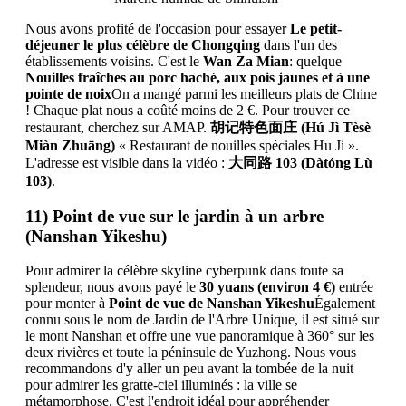
Nous avons profité de l'occasion pour essayer
Le petit-
déjeuner le plus célèbre de Chongqing
dans l'un des
établissements voisins. C'est le
Wan Za Mian
: quelque
Nouilles fraîches au porc haché, aux pois jaunes et à une
pointe de noix
On a mangé parmi les meilleurs plats de Chine
! Chaque plat nous a coûté moins de 2 €. Pour trouver ce
restaurant, cherchez sur AMAP.
胡记特色面庄 (Hú Jì Tèsè
Miàn Zhuāng)
« Restaurant de nouilles spéciales Hu Ji ».
L'adresse est visible dans la vidéo :
大同路 103 (Dàtóng Lù
103)
.
11) Point de vue sur le jardin à un arbre
(Nanshan Yikeshu)
Pour admirer la célèbre skyline cyberpunk dans toute sa
splendeur, nous avons payé le
30 yuans (environ 4 €)
entrée
pour monter à
Point de vue de Nanshan Yikeshu
Également
connu sous le nom de Jardin de l'Arbre Unique, il est situé sur
le mont Nanshan et offre une vue panoramique à 360° sur les
deux rivières et toute la péninsule de Yuzhong. Nous vous
recommandons d'y aller un peu avant la tombée de la nuit
pour admirer les gratte-ciel illuminés : la ville se
métamorphose. C'est l'endroit idéal pour appréhender