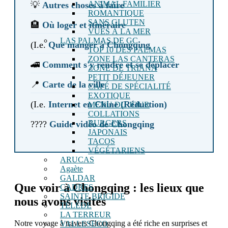
ANIMAL FAMILIER
💡
Autres choses à faire
ROMANTIQUE
SANS GLUTEN
🏨
Où loger et itinéraire
VUES À LA MER
LAS PALMAS DE GC
(I.e.
Que manger à Chongqing
TOP 10 DES PALMAS
ZONE LAS CANTERAS
🚄
Comment s'y rendre et se déplacer
ZONE DE TRIANA
PETIT DÉJEUNER
📍
Carte de la ville
CAFÉ DE SPÉCIALITÉ
EXOTIQUE
(I.e.
Internet en Chine (Réduction)
MENU DU JOUR
COLLATIONS
BURGERS
????
Guide vidéo de Chongqing
JAPONAIS
TACOS
VÉGÉTARIENS
ARUCAS
Agaète
GALDAR
Que voir à Chongqing : les lieux que
CADRES
SAINTE BRIGIDE
nous avons visités
TÉLÉDE
LA TERREUR
Notre voyage à travers Chongqing a été riche en surprises et
VALLESECO