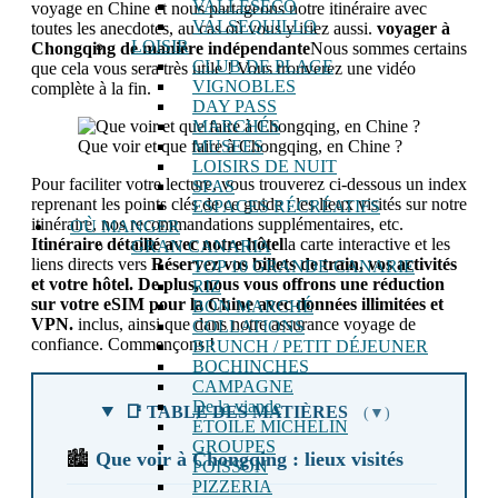
VALLESECO
voyage en Chine et nous partageons notre itinéraire avec
VALSEQUILLO
toutes les anecdotes, au cas où vous y iriez aussi.
voyager à
LOISIR
Chongqing de manière indépendante
Nous sommes certains
CLUB DE PLAGE
que cela vous sera très utile ! Vous trouverez une vidéo
VIGNOBLES
complète à la fin.
DAY PASS
MARCHÉS
Que voir et que faire à Chongqing, en Chine ?
MUSEES
LOISIRS DE NUIT
Pour faciliter votre lecture, vous trouverez ci-dessous un index
SPAS
reprenant les points clés de ce guide : les lieux visités sur notre
ESPACES RÉCRÉATIFS
itinéraire, nos recommandations supplémentaires, etc.
OÙ MANGER
Itinéraire détaillé avec notre hôtel
la carte interactive et les
GRAN CANARIA
liens directs vers
Réservez vos billets de train, vos activités
TOP 10 GRANDE CANARIE
et votre hôtel. De plus, nous vous offrons une réduction
RIZ
sur votre eSIM pour la Chine avec données illimitées et
BON MARCHÉ
VPN.
inclus, ainsi que dans notre assurance voyage de
COLLATIONS
confiance. Commençons !
BRUNCH / PETIT DÉJEUNER
BOCHINCHES
CAMPAGNE
De la viande
📑 TABLE DES MATIÈRES
(▼)
ÉTOILE MICHELIN
GROUPES
🏙️
Que voir à Chongqing : lieux visités
POISSON
PIZZERIA