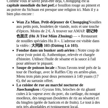
Comme vous le savez peut-être déjà, Chongqing est la
capitale mondiale du hot pot
Le bouillon rouge au piment et
au poivre du Sichuan est presque une religion ici. Mais il y a
bien plus encore :
Wan Za Mian
,
Petit-déjeuner de Chongqing
Nouilles
aux petits pois, boulettes de viande, noix et une touche
d'épices. Moins de 2 €. À trouver sur AMAP.
胡记特
色面庄 (Hú Jì Tèsè Miàn Zhuāng)
— « Restaurant
de nouilles spéciales Hu Ji ». L'adresse est visible dans
la vidéo :
大同路 103 (Dàtóng Lù 103)
.
Fondue dans un bunker anti-aérien :
Notre coup de
cœur (voir point 4). Authentique, relevée et chargée
d'histoire. Utilisez l'huile de sésame et la sauce à l'ail
pour atténuer le piquant.
Soupe de poisson locale :
Nous l'avons testé près de la
tour de l'horloge, avec le Raffles City en arrière-plan.
Menu trois plats pour deux personnes à 140 yuans (17
€), thé au sarrasin offert.
La cuisine de rue au marché nocturne de
Jiaochangkou :
Gyozas frits, brioches de riz gluant
cuites à la vapeur avec du porc, du cartilage, du nougat
moelleux, des tangyuan (boulettes de riz au sésame) et
du bingfen (gelée de haricots et de fruits). Le tout à des
prix très abordables et typiquement local.