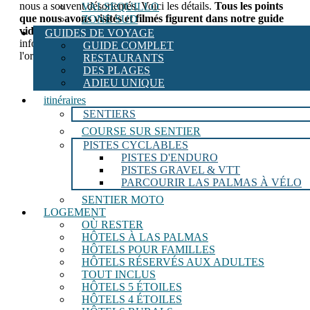
nous a souvent désorientés. Voici les détails.
Tous les points
VALSEQUILLO
que nous avons visités et filmés figurent dans notre guide
ZONE SUD
vidéo YouTube, que vous verrez à la fin.
avec toutes les
GUIDES DE VOYAGE
informations utiles pour que vous puissiez vous aussi
GUIDE COMPLET
l'organiser sans perdre de temps :
RESTAURANTS
DES PLAGES
ADIEU UNIQUE
itinéraires
SENTIERS
COURSE SUR SENTIER
PISTES CYCLABLES
PISTES D'ENDURO
PISTES GRAVEL & VTT
PARCOURIR LAS PALMAS À VÉLO
SENTIER MOTO
LOGEMENT
OÙ RESTER
HÔTELS À LAS PALMAS
HÔTELS POUR FAMILLES
HÔTELS RÉSERVÉS AUX ADULTES
TOUT INCLUS
HÔTELS 5 ÉTOILES
HÔTELS 4 ÉTOILES