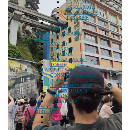
LA PALMA
LANZAROTE
LA GRACIOSA
TENERIFE
CADIX
MALAGA
ISRAËL ET JORDANIE
JAPON
KYOTO
KOYASAN
MIYAJIMA
SHIRAKAWA-GO
TOKIO
MALAISIE ET ​​SINGAPOUR
CONSEILS MALAISIE
BORNEO
ÎLES PERHENTIAN
KUALA LUMPUR
PENANG
SINGAPOUR
NEW YORK
PORTUGAL
LISBOA
BOIS
ROUTE 66