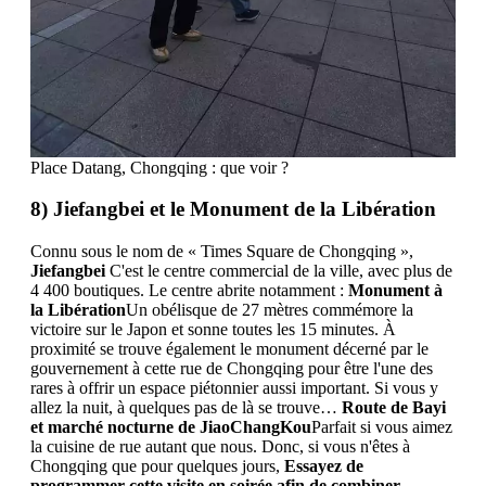
Place Datang, Chongqing : que voir ?
8) Jiefangbei et le Monument de la Libération
Connu sous le nom de « Times Square de Chongqing »,
Jiefangbei
C'est le centre commercial de la ville, avec plus de
4 400 boutiques. Le centre abrite notamment :
Monument à
la Libération
Un obélisque de 27 mètres commémore la
victoire sur le Japon et sonne toutes les 15 minutes. À
proximité se trouve également le monument décerné par le
gouvernement à cette rue de Chongqing pour être l'une des
rares à offrir un espace piétonnier aussi important. Si vous y
allez la nuit, à quelques pas de là se trouve…
Route de Bayi
et marché nocturne de JiaoChangKou
Parfait si vous aimez
la cuisine de rue autant que nous. Donc, si vous n'êtes à
Chongqing que pour quelques jours,
Essayez de
programmer cette visite en soirée afin de combiner