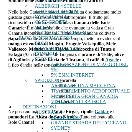
Banane delle Isole Canarie e molto altro ancora
ALBERGHI 5 STELLE
ALBERGHI 4 STELLE
ALBERGHI RURALI
Nelle Isole Canarie, invece, tutta la frutta è solitamente molto
CASE RURALI
gustosa grazie al nostro clima subtropicale. Il frutto più
CASE-GROTTA
riconosciuto delle isole è il
famosa banana delle Isole
VILLAS
Canarie
. È molto probabile che ovunque tu vada a Gran
CUCCIOLO AMICHEVOLE
Canaria incontrerai banani. Tuttavia viene anche coltivato
BLOG E INFORMAZIONI
papaia
in molte aree. Allo stesso tempo, mette in evidenza il
BLOG
mango e avocado di Mogán
,
Fragole Valsequillo
,
Mele
PIANI SETTIMANALI
Valleseco
,
Mandorle di Tejeda
, i
albicocche di Tunte e
CONSIGLI
Fataga
(San Bartolomé de Tirajana), il
arance di Telde, olive
SCONTI
di Agüimes
y
Santa Lucia de Tirajana
,
il caffè di
Agaete
e
ASSICURAZIONE DI VIAGGIO DEL
il fico d'india nelle zone più aride.
5%.
5% ESIM INTERNET
Bancarella
SPEDIZIONE
di frutta e
AFFITTARE UNA MACCHINA
verdura al
TRASFERIMENTO AEROPORTUALE
mercato di
MUOVERSI A GRAN CANARIA
Vegueta
VISITA UN'ALTRA ISOLA
+ DESTINAZIONI
Né possono mancare il
Patate Firgas, cipolle
Gáldar
e i
AUSTRALIA
pomodori La Aldea de San Nicolás
. Tutto coltivato alle
MELBOURNE
Isole Canarie!
GRANDE STRADA DELL'OCEANO
SYDNEY