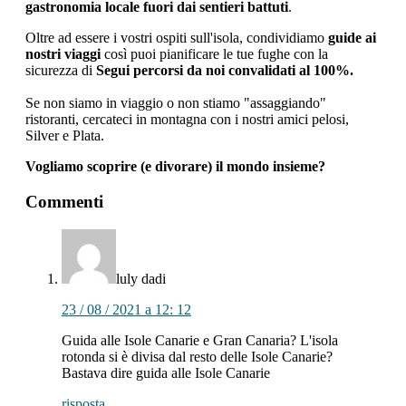
gastronomia locale fuori dai sentieri battuti
.
Oltre ad essere i vostri ospiti sull'isola, condividiamo
guide ai
nostri viaggi
così puoi pianificare le tue fughe con la
sicurezza di
Segui percorsi da noi convalidati al 100%.
Se non siamo in viaggio o non stiamo "assaggiando"
ristoranti, cercateci in montagna con i nostri amici pelosi,
Silver e Plata.
Vogliamo scoprire (e divorare) il mondo insieme?
interazioni
Commenti
con
i
lettori
luly
dadi
23 / 08 / 2021 a 12: 12
Guida alle Isole Canarie e Gran Canaria? L'isola
rotonda si è divisa dal resto delle Isole Canarie?
Bastava dire guida alle Isole Canarie
risposta