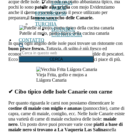
acque delle isole. D'altronde un piatto abbastanza tipico, ma
LISBONA
pochi lo sono
patelle alla griglia
con mojo Evidenziamo
WOOD
anche il cherne, essendo questo il pesce utilizzato per
PERCORSO 66
preparare il
famoso sancocho delle Canarie.
SENEGAL
TURCHIA
ISTANBUL
Patelle al mojo, piatto tipico della cucina canaria
CAPPADOCIA
CONTATTO
In quasi ogni angolo delle isole puoi trovare un ristorante con
buon pesce fresco.
Tuttavia, di solito è più fresco ed
Cerca
economico nei villaggi di pescatori e/o nelle gilde di pescatori.
in
Ecco il
ristoranti di pesce a Gran Canaria
che ci piace di più.
questo
web
Vieja Frita, gofio e mojos a
Liágora Canaria
✔ Cibo tipico delle Isole Canarie con carne
Per quanto riguarda le carni non possiamo dimenticare le
costine di maiale con miglio e ananas
(pannocchie), carne di
capra, carne di maiale, coniglio, ecc. Nelle Isole Canarie esiste
una varietà di carne di maiale esclusiva delle isole:
maiale
nero
. Un posto dove puoi provare varie cose
piatti a base di
maiale nero si trovano a La Vaquería Las Salinas
nella