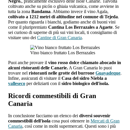
Negro.
, praticamente esclusivo delle Isole Canarie. Talvolta
coltivato anche su picón o ghiaia vulcanica, come avviene in
tutta la zona
Bandama
. Abbiamo invece il vino Agala,
coltivato a 1212 metri di altitudine nel comune di Tejeda
.
Per quanto riguarda i bianchi, godiamo anche di buoni vini
come il pluripremiato
Cantina Los Berrazales a Agaete
. Se
sei curioso di saperne di più sui vini locali, ti consigliamo di
visitare uno dei
Cantine di Gran Canaria
.
Vino bianco fruttato Los Berrazales
Puoi anche provare il
vino rosso dolce chiamato abocado in
alcuni ristoranti delle Canarie.
A Gran Canaria lo puoi
trovare nel
ristoranti nelle grotte del burrone
Guayadeque
.
Infine, assicurati di visitare il
Casa del sidro Niebla a
valleseco
per deliziarti con il
sidro biologico dell'isola.
Ricordi commestibili di Gran
Canaria
In conclusione facciamo un elenco dei
diversi souvenir
commestibili dell'isola
cosa puoi ottenere in
Mercati di Gran
Canaria
, così come in molti supermercati. Questi sono i più