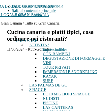
Passa alla navigazione principale
Salta al contenuto principale
 LOCALE GRAN CANARIA
Vai al piè di pagina
 Gran Canaria / Tutto su Gran Canaria
Cucina canaria e piatti tipici, cosa
ordinare nei ristoranti?
COSA FARE
ATTIVITA '
11/08/2024
-
Ruth Gonzalez
imprescindibles
CON BAMBINI
DEGUSTAZIONE DI FORMAGGI E
VINI
TOUR PRIVATI
IMMERSIONI E SNORKELING
KAYAK
SURF
LAS PALMAS DE GC
SPIAGGE
LE 10 MIGLIORI SPIAGGE
NUDISTI
PISCINE
LAS CANTERAS