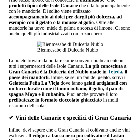
prodotti tipici delle Isole Canarie
che è fatto principalmente
con le mandorle. Di solito viene utilizzato
accompagnamento ai dolci per dargli più dolcezza, ad
esempio con il gelato o la mousse al gofio
. Oltre alle
mandorle ha uovo, miele di palma e scorza di limone. Ci sono
anche quelli più industrializzati con lo zucchero.
Bienmesabe di Dulcería Nublo
Li potete trovare da portare come souvenir praticamente in
tutti i supermercati delle Isole Canarie.
La più conosciuta a
Gran Canaria è la Dulcería del Nublo made in
Tejeda
, il
paese dei mandorli.
Infine, se sei un fan del gelato, scrivi il
Gelateria Peña La Vieja
dove fanno
gelati artigianali con
un tocco locale come il tonno indiano, il gofio, il pan di
spagna Moya e il cubanito.
Puoi anche provare il loro
prelibatezze in formato cioccolato ghiacciato
in molti
ristoranti dell'isola.
✔ Vini delle Canarie e specifici di Gran Canaria
Infine, devi sapere che a Gran Canaria si coltivano anche vini
esclusivi.
Il vitigno a bacca nera più coltivato è il Listán