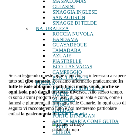
MASPALOMAS
GLI ASINI
SPIAGGIA INGLESE
SAN AGUSTÍN
SPIAGGE DI TELDE
NATURALEZA
ROCCIA NUVOLA
BANDAMA
GUAYADEQUE
TAMADABA
AZUAJE
PIASTRELLE
BCO. LAS VACAS
CAMPEGGIO
Se stai leggendo queste righe è perché sei interessato a sapere
PUNTI DI VISTA
tutto sul
cibo canario
. Possiamo affermarlo praticamente
In
PUEBLO
tutte le isole abbiamo piatti tipici molto simili, anche se
LE 10 MIGLIORI CITTÀ
ogni isola può dargli un tocco diverso.
. Allo stesso tempo,
AGETE
ci sono alcuni prodotti esclusivi di ogni isola e zona, come i
AGUIMES
famosi e pluripremiati formaggi delle Canarie. In ogni caso di
ARUCA
seguito vi racconteremo tutto e poi metteremo particolare
GALDAR
enfasi
la gastronomia di
Gran Canaria
.
PORTO DI MOGAN
SANTA MARIA COME GUIDA
TELDE
patate al mojo
TEJEDA