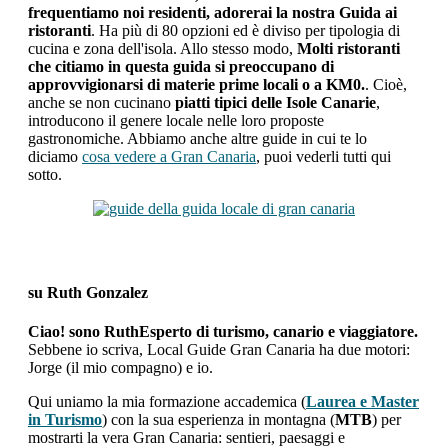
frequentiamo noi residenti, adorerai la nostra Guida ai
ristoranti
. Ha più di 80 opzioni ed è diviso per tipologia di
cucina e zona dell'isola. Allo stesso modo,
Molti ristoranti
che citiamo in questa guida si preoccupano di
approvvigionarsi di materie prime locali o a KM0.
. Cioè,
anche se non cucinano
piatti tipici delle Isole Canarie
,
introducono il genere locale nelle loro proposte
gastronomiche. Abbiamo anche altre guide in cui te lo
diciamo
cosa vedere a Gran Canaria
, puoi vederli tutti qui
sotto.
su
Ruth Gonzalez
Ciao! sono RuthEsperto di turismo, canario e viaggiatore.
Sebbene io scriva, Local Guide Gran Canaria ha due motori:
Jorge (il mio compagno) e io.
Qui uniamo la mia formazione accademica (
Laurea e Master
in Turismo
) con la sua esperienza in montagna (
MTB
) per
mostrarti la vera Gran Canaria: sentieri, paesaggi e