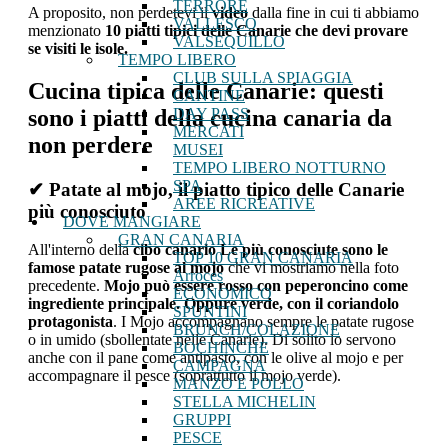
TERRORE
A proposito, non perdetevi il
video
dalla fine in cui ti abbiamo
VALLESCO
menzionato
10 piatti tipici delle Canarie che devi provare
VALSEQUILLO
se visiti
le isole.
TEMPO LIBERO
CLUB SULLA SPIAGGIA
Cucina tipica delle Canarie: questi
CANTINE
sono i piatti della cucina canaria da
DAY PASS
MERCATI
non perdere
MUSEI
TEMPO LIBERO NOTTURNO
SPA
✔ Patate al mojo, il piatto tipico delle Canarie
AREE RICREATIVE
più conosciuto
DOVE MANGIARE
GRAN CANARIA
All'interno della
cibo canario
Le più conosciute sono le
TOP 10 GRAN CANARIA
famose patate rugose al mojo
che vi mostriamo nella foto
Arroces
precedente.
Mojo può essere rosso con peperoncino come
ECONOMICO
ingrediente principale. Oppure verde, con il coriandolo
SPUNTINI
protagonista
. I Mojo accompagnano sempre le patate rugose
BRUNCH/COLAZIONE
o in umido (sbollentate nelle Canarie). Di solito lo servono
BOCHINCHE
anche con il pane come antipasto, con le olive al mojo e per
CAMPAGNA
accompagnare il pesce (soprattutto il mojo verde).
MANZO E POLLO
STELLA MICHELIN
GRUPPI
PESCE