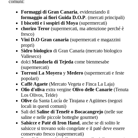
comuni:
Formaggi di Gran Canaria
, evidenziando il
formaggio ai fiori
Guida D.O.P
. (mercati principali)
I biscotti e i sospiri di Moya
(supermercati)
chorizo Teror
(supermercati, ma attenzione perché è
fresco)
Vini D.O Gran canaria
(supermercati e magazzini
propri)
Sidro biologico
di Gran Canaria (mercato biologico
Valleseco)
dolci
Mandorla di Tejeda
come bienmesabe
(supermercati)
Torroni La Moyera
y
Medero
(supermercati e feste
popolari)
Caffè Agaete
(Mercato Vegeta e Finca La Laja)
Olio d'oliva
extra vergine
Olivo delle Canarie
(Tenuta
Los Olivos, Telde)
Olive
da Santa Lucía de Tirajana e Agüimes (negozi
locali in questi comuni)
Sali del
Saline di Tenefé o Bocacangrejo
(nelle sue
saline e nelle piccole botteghe gourmet)
Salsicce e Paté di Iron Hand
, anche se di solito le
salsicce si trovano solo congelate e il paté deve essere
conservato fresco (supermercati)