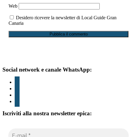
Web
Desidero ricevere la newsletter di Local Guide Gran
Canaria
footer
Social network e canale WhatsApp:
instagram
tic
toc
youtube
WhatsApp
Iscriviti alla nostra newsletter epica: