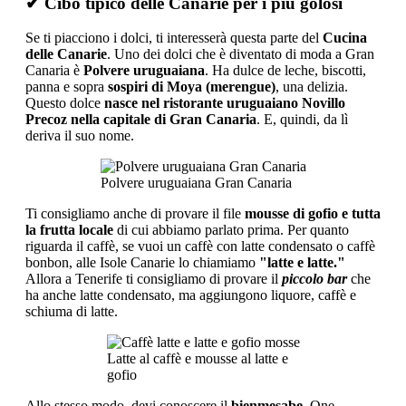
✔ Cibo tipico delle Canarie per i più golosi
Se ti piacciono i dolci, ti interesserà questa parte del
Cucina
delle Canarie
. Uno dei dolci che è diventato di moda a Gran
Canaria è
Polvere uruguaiana
. Ha dulce de leche, biscotti,
panna e sopra
sospiri di Moya (merengue)
, una delizia.
Questo dolce
nasce nel ristorante uruguaiano Novillo
Precoz nella capitale di Gran Canaria
. E, quindi, da lì
deriva il suo nome.
Polvere uruguaiana Gran Canaria
Ti consigliamo anche di provare il file
mousse di gofio e tutta
la frutta locale
di cui abbiamo parlato prima. Per quanto
riguarda il caffè, se vuoi un caffè con latte condensato o caffè
bonbon, alle Isole Canarie lo chiamiamo
"latte e latte."
Allora a Tenerife ti consigliamo di provare il
piccolo bar
che
ha anche latte condensato, ma aggiungono liquore, caffè e
schiuma di latte.
Latte al caffè e mousse al latte e
gofio
Allo stesso modo, devi conoscere il
bienmesabe
, One