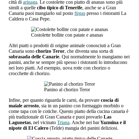
città di
arinaga
. Le costolette con piatto di ananas sono più
simili a quelle
cibo tipico di Tenerife
, anche se a Gran
Canaria puoi mangiarlo sul posto
firgas
presso i ristoranti La
Caldera o Casa Pepe.
Costolette bollite con patate e ananas
Altri piatti o prodotti di origine animale conosciuti a Gran
Canaria sono
chorizo Teror
, che diventa una sorta di
sobrasada delle Canarie
. Qui normalmente lo mangiamo nei
panini, anche se sempre più spesso i ristoranti lo introducono
nei loro piatti. Ad esempio, uova rotte con chorizo ​​o
crocchette di chorizo.
Panino al chorizo Teror
Infine, per quanto riguarda le carni, da provare
coscia di
maiale arrosto
, sia in un panino con formaggio morbido o
come tapa con le cotiche. Questo piatto della cucina canaria è
più tradizionale di Gran Canaria e puoi provarlo
Las
Lagunetas
, nel vicinato
Triana
. Anche nei bar
Yazmina e il
nipote di El Calero
(Telde) mangia dei panini deliziosi.