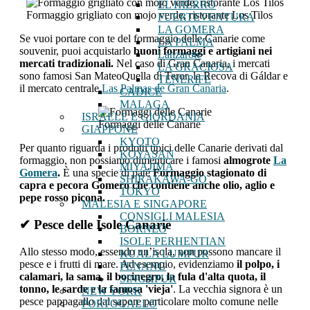
EL HIERRO
Formaggio grigliato con mojo verde, ristorante Los Tilos
FUERTEVENTURA
LA GOMERA
Se vuoi portare con te del formaggio delle Canarie come
LA PALMA
souvenir, puoi acquistarlo
buoni formaggi e artigiani nei
Lanzarote
mercati tradizionali.
Nel caso di Gran Canaria, i mercati
LA GRACIOSA
sono famosi San MateoQuella di Teror, la Recova di Gáldar e
TENERIFE
il mercato centrale
Las Palmas de Gran Canaria
.
CADICE
MALAGA
ISRAELE E GIORDANIA
Formaggi delle Canarie
GIAPPONE
KYOTO
Per quanto riguarda i prodotti tipici delle Canarie derivati ​​dal
KOYASAN
formaggio, non possiamo dimenticare i famosi
almogrote
La
MIYAJIMA
Gomera
.
È una specie di paté
Formaggio stagionato di
SHIRAKAWA-GO
capra e pecora Gomero che contiene anche olio, aglio e
TOKYO
pepe rosso picona.
MALESIA E SINGAPORE
CONSIGLI MALESIA
✔ Pesce delle Isole Canarie
BORNEO
ISOLE PERHENTIAN
Allo stesso modo, essendo un’isola, non possono mancare il
KUALA LUMPUR
pesce e i frutti di mare. Ad esempio, evidenziamo
il polpo, i
PENANG
calamari, la sama, il bocinegro, la fula d'alta quota, il
SINGAPUR
tonno, le sarde e la famosa 'vieja'
. La vecchia signora è un
NEW YORK
pesce pappagallo dal sapore particolare molto comune nelle
PORTOGALLO