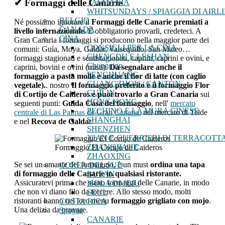
✔
Formaggi delle Canarie
TASMANIA
WHITSUNDAYS / SPIAGGIA DI AIRLI
BELGIO
Né possiamo ignorare il
Formaggi delle Canarie premiati a
CANADA
livello internazionale.
È obbligatorio provarli, credeteci. A
CINA
Gran Canaria i formaggi si producono nella maggior parte dei
CONSIGLI PER LA CINA
comuni: Guía, Moya, Gáldar, Valsequillo, San Mateo…
CHENGDU E LESHAN
formaggi stagionati e semistagionati, caprini, caprini e ovini, e
Chongqing
caprini, bovini e ovini (misti).
Da segnalare anche il
FENGHUANG
formaggio a pasta molle e anche il fior di latte (con caglio
GUANGZHOU / CANTON
vegetale).
. nostro
Il formaggio preferito è il formaggio Flor
GUILIN
di Cortijo de Caideros e puoi trovarlo a Gran Canaria
sui
HONG KONG
seguenti punti:
Guida Casa del formaggio
, nell'
mercato
PECHINO E LA MURA CINESE
centrale di Las Palmas de Gran Canaria
, nel mercato di Telde
SHANGHAI
e nel
Recova de Galda
r.
SHENZHEN
XIAN E GUERRIERI DI TERRACOTT
ZHANGJIAJIE
Formaggio El Cortijo de Caideros
ZHAOXING
Se sei un amante del formaggio, è un must
ordina una tapa
COREA DEL SUD
di formaggio delle Canarie in qualsiasi ristorante.
BUSAN
Assicuratevi prima che siano formaggi delle Canarie, in modo
ISOLA DI JEJU
che non vi diano filo da torcere. Allo stesso modo, molti
SEUL
ristoranti hanno nel loro menu
formaggio grigliato con mojo
.
COSTA RICA
Una delizia da provare.
Spagna
CANARIE