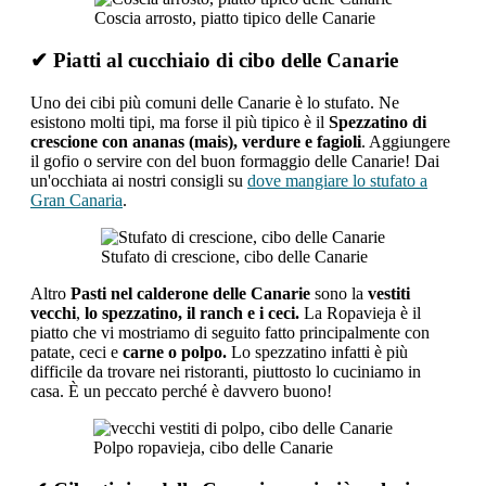
Coscia arrosto, piatto tipico delle Canarie
✔ Piatti al cucchiaio di cibo delle Canarie
Uno dei cibi più comuni delle Canarie è lo stufato. Ne
esistono molti tipi, ma forse il più tipico è il
Spezzatino di
crescione con ananas (mais), verdure e fagioli
. Aggiungere
il gofio o servire con del buon formaggio delle Canarie! Dai
un'occhiata ai nostri consigli su
dove mangiare lo stufato a
Gran Canaria
.
Stufato di crescione, cibo delle Canarie
Altro
Pasti nel calderone delle Canarie
sono la
vestiti
vecchi
,
lo spezzatino, il ranch e i ceci.
La Ropavieja è il
piatto che vi mostriamo di seguito fatto principalmente con
patate, ceci e
carne o polpo.
Lo spezzatino infatti è più
difficile da trovare nei ristoranti, piuttosto lo cuciniamo in
casa. È un peccato perché è davvero buono!
Polpo ropavieja, cibo delle Canarie