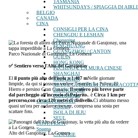
TASMANIA
WHITSUNDAYS / SPIAGGIA DI AIRLI
BELGIO
CANADA
CINA
CONSIGLI PER LA CINA
CHENGDU E LESHAN
Chongqing
FENGHUANG
GUANGZHOU / CANTON
Parco Nazionale di Garajonay, La Gomera
GUILIN
HONG KONG
✅ Sentiero verso l'Alto del Garajonay
PECHINO E LA MURA CINESE
SHANGHAI
El
il punto più alto dell'isola a 1.487 m
Nelle giornate
SHENZHEN
limpide, da qui si possono vedere Tenerife, La Palma, El
XIAN E GUERRIERI DI TERRACOTT
Hierro e persino Gran Canaria.
Il sentiero più breve parte
ZHANGJIAJIE
dal parcheggio all'incrocio di Pajarito.
. è
Circa 1 km per
ZHAOXING
percorso con circa 120 metri di dislivello.
Ci abbiamo messo
COREA DEL SUD
quasi un'ora per andare e tornare, compresa una sosta per
BUSAN
scattare foto.
ISOLA DI JEJU
SEUL
COSTA RICA
Spagna
Alto del Garajonay, La Gomera
CANARIE