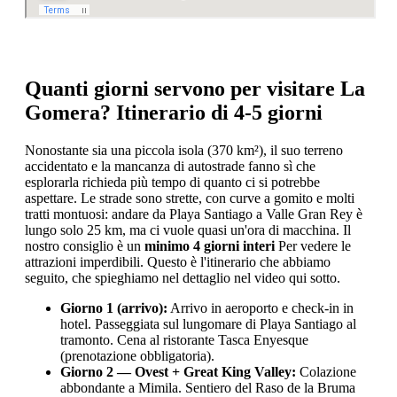
Quanti giorni servono per visitare La
Gomera? Itinerario di 4-5 giorni
Nonostante sia una piccola isola (370 km²), il suo terreno
accidentato e la mancanza di autostrade fanno sì che
esplorarla richieda più tempo di quanto ci si potrebbe
aspettare. Le strade sono strette, con curve a gomito e molti
tratti montuosi: andare da Playa Santiago a Valle Gran Rey è
lungo solo 25 km, ma ci vuole quasi un'ora di macchina. Il
nostro consiglio è un
minimo 4 giorni interi
Per vedere le
attrazioni imperdibili. Questo è l'itinerario che abbiamo
seguito, che spieghiamo nel dettaglio nel video qui sotto.
Giorno 1 (arrivo):
Arrivo in aeroporto e check-in in
hotel. Passeggiata sul lungomare di Playa Santiago al
tramonto. Cena al ristorante Tasca Enyesque
(prenotazione obbligatoria).
Giorno 2 — Ovest + Great King Valley:
Colazione
abbondante a Mimila. Sentiero del Raso de la Bruma