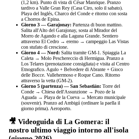
(1,2 km). Punto di vista di César Manrique. Pranzo
tardivo a Valle Gran Rey (Casa Ciro, solo il sabato).
Playa del Inglés, Charco del Conde e ritorno con sosta
a Chorros de Epina.
Giorno 3 — Garajonay:
Partenza di buon mattino.
Salita all'Alto del Garajonay, sosta al Mirador del
Morro de Agando e alla Laguna Grande. Sentiero
attraverso El Cedro → eremo → campeggio Las Vistas
con stufato di crescione.
Giorno 4 — Nord:
Salita tramite GM-1. Spiaggia La
Caleta → Molo Peschereccio di Hermigua. Pranzo a
Los Telares (prenotazione consigliata) e visita al Centro
Etnografico. Agulo + Belvedere di Abrante + Gioco
delle Bocce. Vallehermoso e Roque Cano. Ritorno
attraverso la vetta (GM-2).
Giorno 5 (partenza) — San Sebastián:
Torre del
Conde → Chiesa dell'Assunzione → Pozo de la
Aguada → Playa de la Cueva → Mercato municipale
(souvenir). Pranzo ad Ambigú (ordinare la paella il
giorno prima). Aeroporto.
🎥 Videoguida di La Gomera: il
nostro ultimo viaggio intorno all'isola
(giugno 2026)