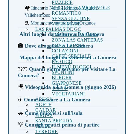
PIZZERIE
CUCCIOLO AMICHEVOLE
🏘️
Itinerario Nord: Hermigua, Agulo e
ROMANTICO
Vallehermoso
SENZA GLUTINE
🚢
Monumento naturale Los Órganos
VISTA MARE
LAS PALMAS DE GC
️
Altri luoghi da visitare a La Gomera
TOP 10 LAS PALMAS
ZONA LAS CANTERAS
🏨
Dove alloggiare a La Gomera
ZONA TRIANA
COLAZIONI
CAFFÈ SPECIALE
️
Mappa dei luoghi da vedere a La Gomera
ESOTICO
IL MENÙ DI OGGI
????
Quanti giorni servono per visitare La
SPUNTINI
Gomera?
BURGER
GIAPPONESE
🎥
Videoguida a La Gomera (giugno 2026)
TACOS
VEGETARIANI
✈️
Come arrivare a La Gomera
ARUCA
AGETE
GALDAR
🚗
Come muoversi sull'isola
FIRGAS
SANTA BRIGIDA
💡
Consigli pratici prima di partire
TELDE
TERRORE