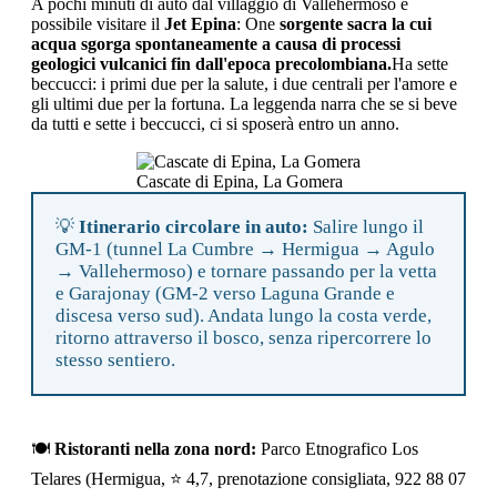
A pochi minuti di auto dal villaggio di Vallehermoso è
possibile visitare il
Jet Epina
: One
sorgente sacra la cui
acqua sgorga spontaneamente a causa di processi
geologici vulcanici fin dall'epoca precolombiana.
Ha sette
beccucci: i primi due per la salute, i due centrali per l'amore e
gli ultimi due per la fortuna. La leggenda narra che se si beve
da tutti e sette i beccucci, ci si sposerà entro un anno.
Cascate di Epina, La Gomera
💡
Itinerario circolare in auto:
Salire lungo il
GM-1 (tunnel La Cumbre → Hermigua → Agulo
→ Vallehermoso) e tornare passando per la vetta
e Garajonay (GM-2 verso Laguna Grande e
discesa verso sud). Andata lungo la costa verde,
ritorno attraverso il bosco, senza ripercorrere lo
stesso sentiero.
🍽️
Ristoranti nella zona nord:
Parco Etnografico Los
Telares (Hermigua, ⭐ 4,7, prenotazione consigliata, 922 88 07