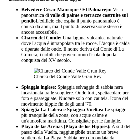
Belvedere César Manrique / El Palmarejo:
Vista
panoramica di
valle di palme e terrazze costruite sul
pendio
L'edificio che ospita il punto panoramico è
chiuso da anni, ma il punto di osservazione stesso è
ancora accessibile.
Charco del Conde:
Una laguna vulcanica naturale
dove l'acqua è intrappolata tra le rocce. L'acqua è calda
e riparata dalle onde. Il nome deriva dal Conte di La
Gomera, i nobili che governarono l'isola dopo la
conquista del XV secolo.
Charco del Conde Valle Gran Rey
Spiaggia inglese:
Spiaggia selvaggia di sabbia nera
incastonata tra le scogliere. Onde forti, spettacolare per
foto e passeggiate. Nuotare solo con cautela. Icona del
movimento hippie fin dagli anni '70.
Spiaggia La Calera e Spiaggia Vueltas:
Le spiagge
più tranquille della zona, con acque calme e
un'atmosfera marittima. Consigliate per le famiglie.
Playa de las Arenas (Playa de los Hippies):
A sud del
passo della Vuelta, raggiungibile tramite un breve
sentiero da La Playa. Sabbia nera circondata da