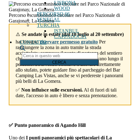
LISBONA
WOOD
PERCORSO 66
Percorso escursionistico circolare nel Parco Nazionale di
SENEGAL
Garajonay, La Gomera
TURCHIA
ISTANBUL
⚠️
Se andate in estate (dal 10 luglio al 20 settembre)
CAPPADOCIA
hai bisogno
riservare permesso gratuito
Per
CONTATTO
raggiungere la zona in auto tramite la strada
acciottolata, compreso il punto di partenza del sentiero
Cerca
che consigliamo, tutte le indicazioni si trovano lungo il
in
percorso. Se il vostro obiettivo è arrivare direttamente
questo
allo stufato, potete guidare fino al parcheggio del Bar
web
Camping Las Vistas, anche se vi perdereste i panorami
più belli di La Gomera.
✅
Non influisce sulle escursioni.
Al di fuori di tali
date, l'accesso in auto è libero e senza prenotazione.
✅ Punto panoramico di Agando Hill
Uno dei
I punti panoramici più spettacolari di La