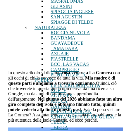
MASPALOMAS
GLI ASINI
SPIAGGIA INGLESE
SAN AGUSTÍN
SPIAGGE DI TELDE
NATURALEZA
ROCCIA NUVOLA
BANDAMA
GUAYADEQUE
TAMADABA
AZUAJE
PIASTRELLE
BCO. LAS VACAS
CAMPEGGIO
In questo articolo vi diciamo
cosa vedere a La Gomera
con
PUNTI DI VISTA
gli occhi di chi la conosce da tutta la vita.
Mia madre è di
PUEBLO
queste parti e andiamo a trovarla ogni anno.
Quindi, ciò
LE 10 MIGLIORI CITTÀ
che troverete in questa guida non deriva da una ricerca su
AGETE
Google, ma da anni di esplorazione approfondita
AGUIMES
dell'argomento.
Nel giugno del 2026 abbiamo fatto un altro
ARUCA
giro completo dell'isola e abbiamo filmato tutto, quindi
GALDAR
potete vederlo alla fine di questo post.
Vale la pena visitare
PORTO DI MOGAN
La Gomera? Assolutamente sì. Quest'isola è probabilmente la
SANTA MARIA COME GUIDA
più autentica delle Isole Canarie, ed ecco perché.
TELDE
TEJEDA