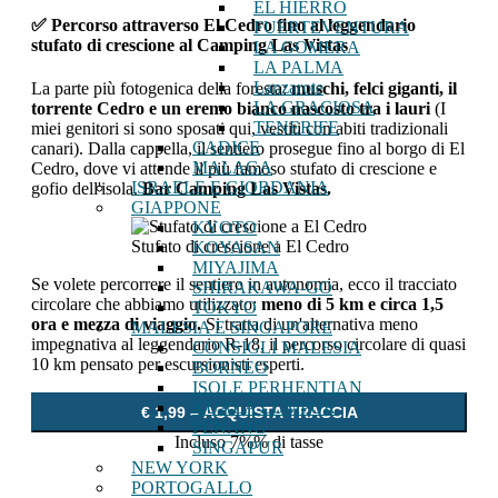
EL HIERRO
✅ Percorso attraverso El Cedro fino al leggendario
FUERTEVENTURA
stufato di crescione al Camping Las Vistas
LA GOMERA
LA PALMA
Lanzarote
La parte più fotogenica della foresta:
muschi, felci giganti, il
LA GRACIOSA
torrente Cedro e un eremo bianco nascosto tra i lauri
(I
TENERIFE
miei genitori si sono sposati qui, vestiti con abiti tradizionali
CADICE
canari). Dalla cappella, il sentiero prosegue fino al borgo di El
MALAGA
Cedro, dove vi attende il più famoso stufato di crescione e
ISRAELE E GIORDANIA
gofio dell'isola.
Bar Camping Las Vistas.
GIAPPONE
KYOTO
Stufato di crescione a El Cedro
KOYASAN
MIYAJIMA
Se volete percorrere il sentiero in autonomia, ecco il tracciato
SHIRAKAWA-GO
circolare che abbiamo utilizzato:
meno di 5 km e circa 1,5
TOKYO
ora e mezza di viaggio.
Si tratta di un'alternativa meno
MALESIA E SINGAPORE
impegnativa al leggendario R-18, il percorso circolare di quasi
CONSIGLI MALESIA
10 km pensato per escursionisti esperti.
BORNEO
ISOLE PERHENTIAN
KUALA LUMPUR
€ 1,99 – ACQUISTA TRACCIA
PENANG
Incluso 7%% di tasse
SINGAPUR
NEW YORK
PORTOGALLO