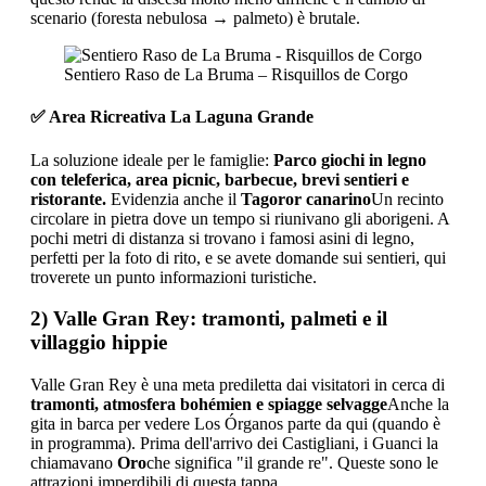
scenario (foresta nebulosa → palmeto) è brutale.
Sentiero Raso de La Bruma – Risquillos de Corgo
✅ Area Ricreativa La Laguna Grande
La soluzione ideale per le famiglie:
Parco giochi in legno
con teleferica, area picnic, barbecue, brevi sentieri e
ristorante.
Evidenzia anche il
Tagoror canarino
Un recinto
circolare in pietra dove un tempo si riunivano gli aborigeni. A
pochi metri di distanza si trovano i famosi asini di legno,
perfetti per la foto di rito, e se avete domande sui sentieri, qui
troverete un punto informazioni turistiche.
2) Valle Gran Rey: tramonti, palmeti e il
villaggio hippie
Valle Gran Rey è una meta prediletta dai visitatori in cerca di
tramonti, atmosfera bohémien e spiagge selvagge
Anche la
gita in barca per vedere Los Órganos parte da qui (quando è
in programma). Prima dell'arrivo dei Castigliani, i Guanci la
chiamavano
Oro
che significa "il grande re". Queste sono le
attrazioni imperdibili di questa tappa.