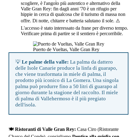
scogliere, è l'angolo più autentico e alternativo della
Valle Gran Rey: fin dagli anni '70 è un rifugio per
hippie in cerca di qualcosa che il turismo di massa non
offre. Di notte, chitarre e batteria salutano il sole. ⚠️
L'accesso è stato interessato da frane per diverso tempo.
Verificare prima di partire se il sentiero è percorribile.
Puerto de Vueltas, Valle Gran Rey
💡
Le palme della valle:
La palma da dattero
delle Isole Canarie produce la linfa di guarapo,
che viene trasformata in miele di palma, il
prodotto più iconico di La Gomera. Una singola
palma può produrre fino a 50 litri di guarapo al
giorno durante la stagione del raccolto. Il miele
di palma di Vallehermoso è il più pregiato
dell'isola.
🍽️
Ristoranti di Valle Gran Rey:
Casa Ciro (Ristorante
Charco del Conde), consigliamo
Dentice alla griglia con