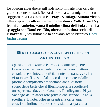
Le opzioni alberghiere sull'isola sono limitate; non cercate
grandi catene o resort. Senza dubbio, la zona migliore in cui
soggiornare a La Gomera è...
Playa Santiago
:
Situata vicino
all'aeroporto, collegata a San Sebastián e Valle Gran Rey
tramite traghetto, vanta il miglior clima dell'isola e l'unica
spiaggia con Bandiera Blu, oltre a un'ottima scelta di
ristoranti.
Quest'ultima volta abbiamo scelto l'iconico
Hotel
Jardin Tecina
.
🏨 ALLOGGIO CONSIGLIATO · HOTEL
JARDÍN TECINA
Questo hotel a 4 stelle è arroccato sulle scogliere di
Lomada de Tecina e vanta una squisita architettura
canaria che si integra perfettamente nel paesaggio. La
vista mozzafiato sull'Atlantico dalle camere e dalle
piscine è semplicemente spettacolare e, di notte, il
suono delle berte che si librano sopra le scogliere è
un'esperienza davvero rilassante. È collegato a Playa
Santiago da un ascensore privato che scende lungo la
scogliera. L'hotel offre ristoranti à la carte, una
colazione indimenticabile con vista, una spa e una