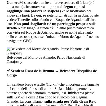
Gomera
Vi si accede tramite un breve sentiero di 1 km (0,5
km a tratta) che attraversa un
ponte di legno e poi si
raggiunge una passerella sospesa
(Ve lo mostriamo nel
video alla fine). Da qui, se siete fortunati con la nebbia, potete
vedere Tenerife sullo sfondo e il Roque de Agando dall'altro
lato.
Non puoi sbagliarti: c'è un parcheggio proprio sulla
strada.
Nota: lungo la strada c'è un altro punto panoramico
con vista sul Roque de Agando, anche se non è altrettanto
bello e nascosto (inserisci "mirador Morro de Agando" nel tuo
navigatore GPS).
Belvedere del Morro de Agando, Parco Nazionale di
Garajonay
✅ Sentiero Raso de la Bruma → Belvedere Risquillos de
Corgo
Un sentiero breve e facile (1,2 km) che vi porterà direttamente
nel cuore della foresta di alloro. Se la nebbia lo permette,
potrete godere di panorami meravigliosi.
Inizio
Area picnic
sulla GM-2, a circa 2 km dopo lo svincolo per Laguna
Grande. La consigliamo.
sulla strada per Valle Gran Rey
:
questo rende la discesa molto meno difficile e il cambio di