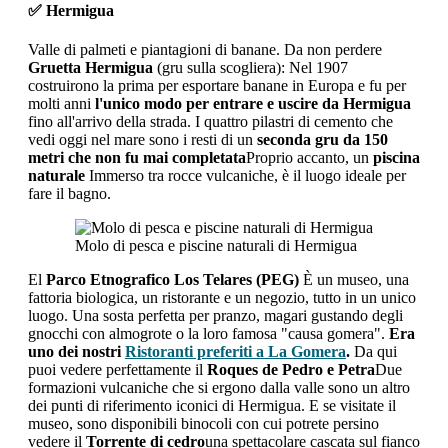
✅ Hermigua
Valle di palmeti e piantagioni di banane. Da non perdere
Gruetta Hermigua
(gru sulla scogliera): Nel 1907
costruirono la prima per esportare banane in Europa e fu per
molti anni
l'unico modo per entrare e uscire da Hermigua
fino all'arrivo della strada. I quattro pilastri di cemento che
vedi oggi nel mare sono i resti di un
seconda gru da 150
metri che non fu mai completata
Proprio accanto, un
piscina
naturale
Immerso tra rocce vulcaniche, è il luogo ideale per
fare il bagno.
Molo di pesca e piscine naturali di Hermigua
El
Parco Etnografico Los Telares (PEG)
È un museo, una
fattoria biologica, un ristorante e un negozio, tutto in un unico
luogo. Una sosta perfetta per pranzo, magari gustando degli
gnocchi con almogrote o la loro famosa "causa gomera".
Era
uno dei nostri
Ristoranti preferiti a La Gomera
.
Da qui
puoi vedere perfettamente il
Roques de Pedro e Petra
Due
formazioni vulcaniche che si ergono dalla valle sono un altro
dei punti di riferimento iconici di Hermigua. E se visitate il
museo, sono disponibili binocoli con cui potrete persino
vedere il
Torrente di cedro
una spettacolare cascata sul fianco