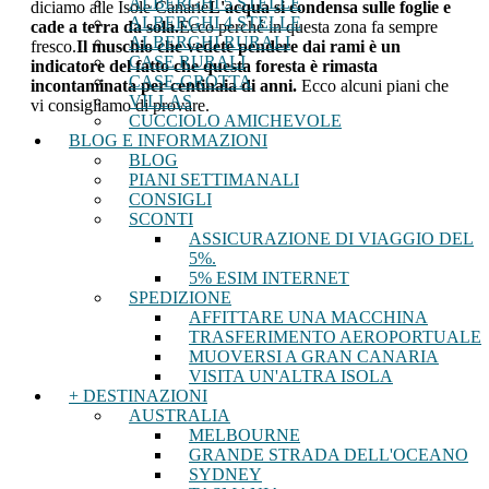
ALBERGHI 5 STELLE
diciamo alle Isole Canarie
L'acqua si condensa sulle foglie e
ALBERGHI 4 STELLE
cade a terra da sola.
Ecco perché in questa zona fa sempre
ALBERGHI RURALI
fresco.
Il muschio che vedete pendere dai rami è un
CASE RURALI
indicatore del fatto che questa foresta è rimasta
CASE-GROTTA
incontaminata per centinaia di anni.
Ecco alcuni piani che
VILLAS
vi consigliamo di provare.
CUCCIOLO AMICHEVOLE
BLOG E INFORMAZIONI
BLOG
PIANI SETTIMANALI
CONSIGLI
SCONTI
ASSICURAZIONE DI VIAGGIO DEL
5%.
5% ESIM INTERNET
SPEDIZIONE
AFFITTARE UNA MACCHINA
TRASFERIMENTO AEROPORTUALE
MUOVERSI A GRAN CANARIA
VISITA UN'ALTRA ISOLA
+ DESTINAZIONI
AUSTRALIA
MELBOURNE
GRANDE STRADA DELL'OCEANO
SYDNEY