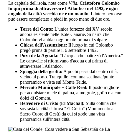
La capitale dell'isola, nota come
Villa
.
Cristoforo Colombo
fu qui prima di attraversare l'Atlantico nel 1492, e ogni
angolo della città vecchia ne è un monito.
L'intero percorso
può essere completato a piedi in poco meno di due ore.
Torre del Conte:
L'unica fortezza del XV secolo
ancora esistente nelle Isole Canarie. Si narra che
Colombo vi abbia soggiornato prima di salpare.
Chiesa dell'Assunzione:
Il luogo in cui Colombo
pregò prima di partire il 6 settembre 1492.
Pozo de la Aguada:
"L'acqua che battezzò l'America."
Le caravelle si rifornivano d'acqua qui prima di
attraversare l'Atlantico.
Spiaggia della grotta:
A pochi passi dal centro città,
vicino al porto. Tranquillo, con una scalinata/punto
panoramico e vista sul Monte Teide.
Mercato Municipale + Calle Real:
Il posto migliore
per acquistare miele di palma, almogrote, gofio e alcuni
dolci di Gomera.
Belvedere di Cristo (El Machal):
Sulla collina che
sovrasta la città si trova "El Cristo" (Monumento al
Sacro Cuore di Gesù) da cui si gode una vista
panoramica sull'intera città.