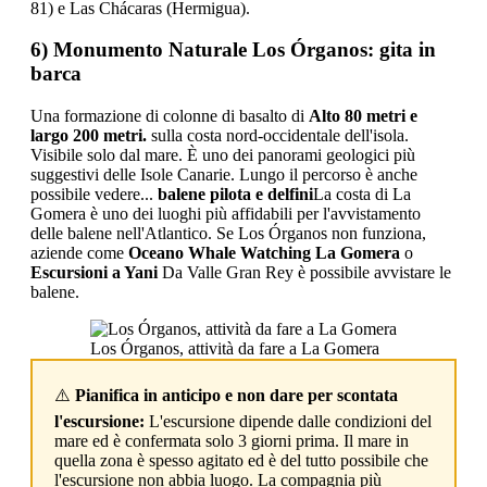
81) e Las Chácaras (Hermigua).
6) Monumento Naturale Los Órganos: gita in
barca
Una formazione di colonne di basalto di
Alto 80 metri e
largo 200 metri.
sulla costa nord-occidentale dell'isola.
Visibile solo dal mare. È uno dei panorami geologici più
suggestivi delle Isole Canarie. Lungo il percorso è anche
possibile vedere...
balene pilota e delfini
La costa di La
Gomera è uno dei luoghi più affidabili per l'avvistamento
delle balene nell'Atlantico. Se Los Órganos non funziona,
aziende come
Oceano Whale Watching La Gomera
o
Escursioni a Yani
Da Valle Gran Rey è possibile avvistare le
balene.
Los Órganos, attività da fare a La Gomera
⚠️
Pianifica in anticipo e non dare per scontata
l'escursione:
L'escursione dipende dalle condizioni del
mare ed è confermata solo 3 giorni prima. Il mare in
quella zona è spesso agitato ed è del tutto possibile che
l'escursione non abbia luogo. La compagnia più