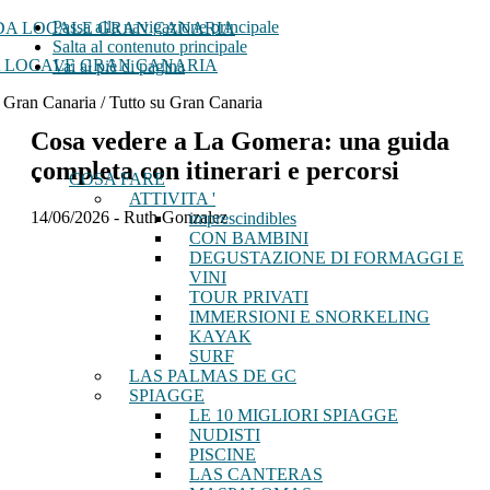
Passa alla navigazione principale
Salta al contenuto principale
 LOCALE GRAN CANARIA
Vai al piè di pagina
 Gran Canaria / Tutto su Gran Canaria
Cosa vedere a La Gomera: una guida
completa con itinerari e percorsi
COSA FARE
ATTIVITA '
14/06/2026
-
Ruth Gonzalez
imprescindibles
CON BAMBINI
DEGUSTAZIONE DI FORMAGGI E
VINI
TOUR PRIVATI
IMMERSIONI E SNORKELING
KAYAK
SURF
LAS PALMAS DE GC
SPIAGGE
LE 10 MIGLIORI SPIAGGE
NUDISTI
PISCINE
LAS CANTERAS