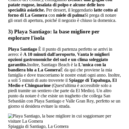
patate rugose, insalata di polpo e alcune delle loro
specialità asiatiche.
Per dessert, il leggendario
latte cotto al
forno di La Gomera
con
miele di palma
Si prega di notare
gli orari di apertura, poiché il negozio è chiuso la domenica.
3) Playa Santiago: la base migliore per
esplorare l'isola
Playa Santiago
È il punto di partenza perfetto se arrivi in ​​
aereo: è
A 10 minuti dall'aeroporto
,
Vanta le migliori
opzioni gastronomiche del sud e un clima soleggiato
garantito.
Inoltre, Santiago Beach è la
L'unica con la
bandiera blu a La Gomera
È da qui che proviene la mia
famiglia e dove trascorriamo le nostre estati ogni anno. Inoltre,
a soli 5 minuti di auto troverete il
Spiagge di Tapahuga, El
Medio e Chinguarime
(Quest'ultima è accessibile solo a
piedi tramite un sentiero che parte da El Medio). Un altro
punto da notare è che esiste un traghetto che collega San
Sebastián con Playa Santiago e Valle Gran Rey, perfetto se un
giorno si desidera evitare la strada.
Spiaggia di Santiago, La Gomera