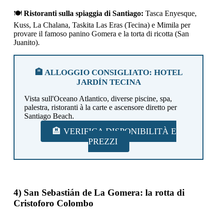
🍽️
Ristoranti sulla spiaggia di Santiago:
Tasca Enyesque,
Kuss, La Chalana, Taskita Las Eras (Tecina) e Mimila per
provare il famoso panino Gomera e la torta di ricotta (San
Juanito).
🏨 ALLOGGIO CONSIGLIATO: HOTEL
JARDÍN TECINA
Vista sull'Oceano Atlantico, diverse piscine, spa,
palestra, ristoranti à la carte e ascensore diretto per
Santiago Beach.
🏨 VERIFICA DISPONIBILITÀ E
PREZZI
4) San Sebastián de La Gomera: la rotta di
Cristoforo Colombo