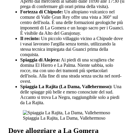
Aperto dal mercoledì al sabato dalle 10:00 alle 17:30 (si
prega di confermare gli orari prima della visita).
Fortezza di Chipude:
Un altopiano vulcanico nel
comune di Valle Gran Rey offre una vista a 360° sul
centro dell'isola. È una delle formazioni geologiche più
imponenti di La Gomera e un luogo sacro per i Guanci.
È visibile da Alto del Garajonay.
Il recinto:
Un piccolo villaggio vicino a Chipude dove
i vasai lavorano l'argilla senza tornio, utilizzando la
stessa tecnica impiegata dai Guanci prima della
conquista.
Spiaggia di Alojera:
Ai piedi di una scogliera che
domina El Hierro e La Palma. Niente sabbia, solo
rocce, ma con uno dei tramonti più spettacolari
dell'isola. Alla fine di una strada senza uscita nel nord-
ovest.
Spiaggia La Rajita (La Dama, Vallehermoso):
Una
delle spiagge più belle e meno conosciute del sud.
Accanto si trova La Negra, raggiungibile solo a piedi
da La Rajita.
Spiaggia La Rajita, La Dama, Vallehermoso
Dove alloggiare a La Gomera