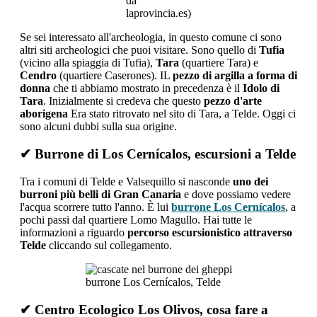
da
laprovincia.es)
Se sei interessato all'archeologia, in questo comune ci sono
altri siti archeologici che puoi visitare. Sono quello di
Tufia
(vicino alla spiaggia di Tufia),
Tara
(quartiere Tara) e
Cendro
(quartiere Caserones). IL
pezzo di argilla a forma di
donna
che ti abbiamo mostrato in precedenza è il
Idolo di
Tara
. Inizialmente si credeva che questo
pezzo d'arte
aborigena
Era stato ritrovato nel sito di Tara, a Telde. Oggi ci
sono alcuni dubbi sulla sua origine.
✔ Burrone di Los Cernícalos, escursioni a Telde
Tra i comuni di Telde e Valsequillo si nasconde
uno dei
burroni più belli di Gran Canaria
e dove possiamo vedere
l'acqua scorrere tutto l'anno. È lui
burrone Los Cernícalos
, a
pochi passi dal quartiere Lomo Magullo. Hai tutte le
informazioni a riguardo
percorso escursionistico attraverso
Telde
cliccando sul collegamento.
burrone Los Cernícalos, Telde
✔ Centro Ecologico Los Olivos, cosa fare a