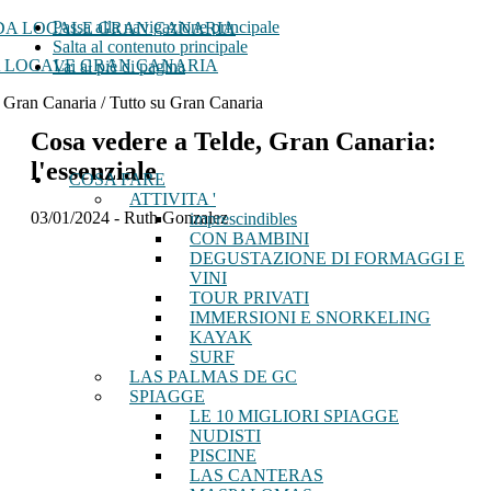
Passa alla navigazione principale
Salta al contenuto principale
 LOCALE GRAN CANARIA
Vai al piè di pagina
 Gran Canaria / Tutto su Gran Canaria
Cosa vedere a Telde, Gran Canaria:
l'essenziale
COSA FARE
ATTIVITA '
03/01/2024
-
Ruth Gonzalez
imprescindibles
CON BAMBINI
DEGUSTAZIONE DI FORMAGGI E
VINI
TOUR PRIVATI
IMMERSIONI E SNORKELING
KAYAK
SURF
LAS PALMAS DE GC
SPIAGGE
LE 10 MIGLIORI SPIAGGE
NUDISTI
PISCINE
LAS CANTERAS