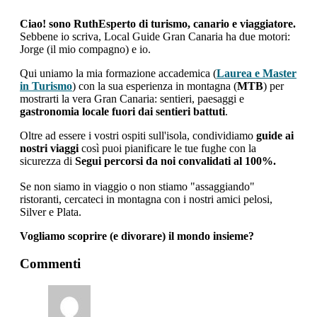
Ciao! sono RuthEsperto di turismo, canario e viaggiatore.
Sebbene io scriva, Local Guide Gran Canaria ha due motori:
Jorge (il mio compagno) e io.
Qui uniamo la mia formazione accademica (
Laurea e Master
in Turismo
) con la sua esperienza in montagna (
MTB
) per
mostrarti la vera Gran Canaria: sentieri, paesaggi e
gastronomia locale fuori dai sentieri battuti
.
Oltre ad essere i vostri ospiti sull'isola, condividiamo
guide ai
nostri viaggi
così puoi pianificare le tue fughe con la
sicurezza di
Segui percorsi da noi convalidati al 100%.
Se non siamo in viaggio o non stiamo "assaggiando"
ristoranti, cercateci in montagna con i nostri amici pelosi,
Silver e Plata.
Vogliamo scoprire (e divorare) il mondo insieme?
interazioni
Commenti
con
i