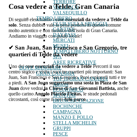
TERRORE
Cosa vedere a Telde, Gran Canaria
VALLESCO
VALSEQUILLO
TEMPO LIBERO
Di seguito elenchiamo i
cose essenziali da vedere a Telde da
CLUB SULLA SPIAGGIA
solo
. Senza dubbio vale la pena perdersi in questo comune
CANTINE
molto autentico e non turistico dell'isola di Gran Canaria.
DAY PASS
Andiamo in viaggio con
guida locale
!
MERCATI
MUSEI
✔ San Juan, San Francisco e San Gregorio, tre
TEMPO LIBERO NOTTURNO
quartieri di Telde da vedere
SPA
AREE RICREATIVE
Uno dei
cose essenziali da vedere a Telde
Percorri il suo
DOVE MANGIARE
centro storico e visita i suoi tre quartieri più importanti: San
GRAN CANARIA
Juan, San Francisco e San Gregorio. Puoi esplorarli tutti e tre
TOP 10 GRAN CANARIA
a piedi.
A San Juan suggeriamo una sosta in Plaza de San
Arroces
Juan
dove vedrai
la Chiesa di San Giovanni Battista,
anche
ECONOMICO
quello carino
Angolo Plácido Fleitas,
le strade pedonali
SPUNTINI
circostanti, così come il noto
lulù parco
.
BRUNCH/COLAZIONE
BOCHINCHE
CAMPAGNA
MANZO E POLLO
STELLA MICHELIN
GRUPPI
PESCE