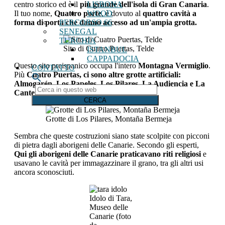
LISBONA
centro storico ed è il
più grande dell'isola di Gran Canaria
.
WOOD
Il tuo nome,
Quattro porte
, è dovuto al
quattro cavità a
PERCORSO 66
forma di porta che danno accesso ad un'ampia grotta.
SENEGAL
TURCHIA
Sito di Cuatro Puertas, Telde
ISTANBUL
CAPPADOCIA
Questo sito preispanico occupa l'intero
Montagna Vermiglio
.
CONTATTO
Più
Cuatro Puertas, ci sono altre grotte artificiali:
Almogarén, Los Papeles, Los Pilares, La Audiencia e La
Cerca
Cantera de Molinas
.
in
questo
web
Grotte di Los Pilares, Montaña Bermeja
Sembra che queste costruzioni siano state scolpite con picconi
di pietra dagli aborigeni delle Canarie. Secondo gli esperti,
Qui gli aborigeni delle Canarie praticavano riti religiosi
e
usavano le cavità per immagazzinare il grano, tra gli altri usi
ancora sconosciuti.
Idolo di Tara,
Museo delle
Canarie (foto