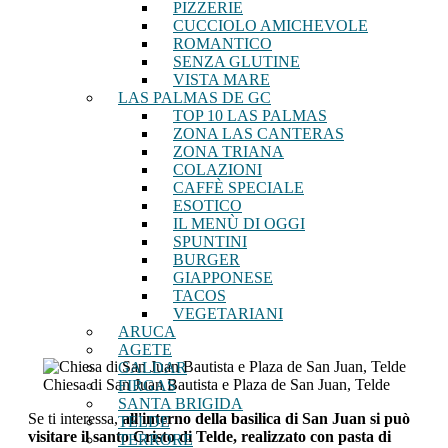
PIZZERIE
CUCCIOLO AMICHEVOLE
ROMANTICO
SENZA GLUTINE
VISTA MARE
LAS PALMAS DE GC
TOP 10 LAS PALMAS
ZONA LAS CANTERAS
ZONA TRIANA
COLAZIONI
CAFFÈ SPECIALE
ESOTICO
IL MENÙ DI OGGI
SPUNTINI
BURGER
GIAPPONESE
TACOS
VEGETARIANI
ARUCA
AGETE
GALDAR
Chiesa di San Juan Bautista e Plaza de San Juan, Telde
FIRGAS
SANTA BRIGIDA
Se ti interessa,
all'interno della basilica di San Juan si può
TELDE
visitare il santo Cristo di Telde, realizzato con pasta di
TERRORE