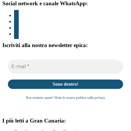
footer
Social network e canale WhatsApp:
instagram
tic
toc
youtube
WhatsApp
Iscriviti alla nostra newsletter epica:
Non inviamo spam! Visita la nostra politica sulla privacy.
I più letti a Gran Canaria: