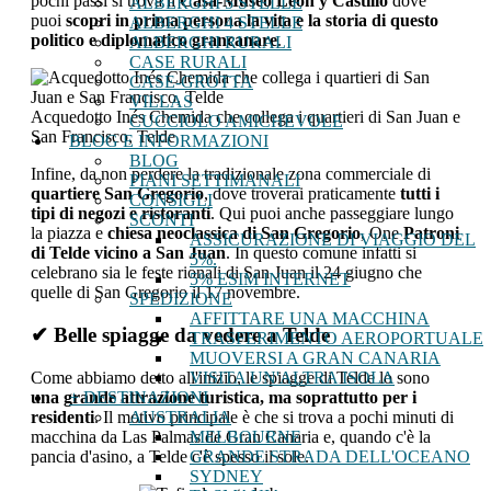
pochi passi si trova il
Casa-Museo León y Castillo
dove
ALBERGHI 5 STELLE
puoi
scopri in prima persona la vita e la storia di questo
ALBERGHI 4 STELLE
politico e diplomatico grancanare
.
ALBERGHI RURALI
CASE RURALI
CASE-GROTTA
VILLAS
Acquedotto Inés Chemida che collega i quartieri di San Juan e
CUCCIOLO AMICHEVOLE
San Francisco, Telde
BLOG E INFORMAZIONI
BLOG
Infine, da non perdere la tradizionale zona commerciale di
PIANI SETTIMANALI
quartiere San Gregorio
, dove troverai praticamente
tutti i
CONSIGLI
tipi di negozi e ristoranti
. Qui puoi anche passeggiare lungo
SCONTI
la piazza e
chiesa neoclassica di San Gregorio
, One
Patroni
ASSICURAZIONE DI VIAGGIO DEL
di Telde vicino a San Juan
. In questo comune infatti si
5%.
celebrano sia le feste rionali di San Juan il 24 giugno che
5% ESIM INTERNET
quelle di San Gregorio il 17 novembre.
SPEDIZIONE
AFFITTARE UNA MACCHINA
✔ Belle spiagge da vedere a Telde
TRASFERIMENTO AEROPORTUALE
MUOVERSI A GRAN CANARIA
Come abbiamo detto all'inizio, le spiagge di Telde lo sono
VISITA UN'ALTRA ISOLA
una grande attrazione turistica, ma soprattutto per i
+ DESTINAZIONI
residenti
. Il motivo principale è che si trova a pochi minuti di
AUSTRALIA
macchina da Las Palmas de Gran Canaria e, quando c'è la
MELBOURNE
pancia d'asino, a Telde c'è spesso il sole.
GRANDE STRADA DELL'OCEANO
SYDNEY