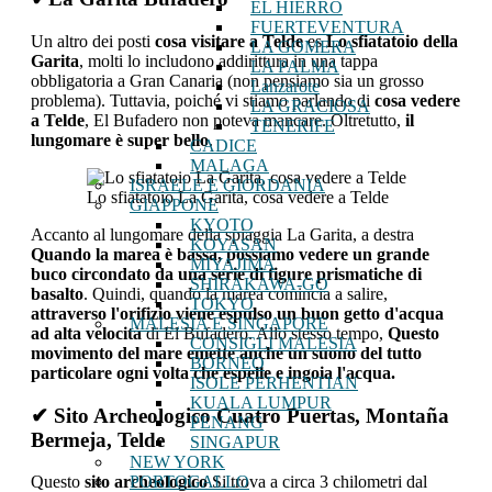
EL HIERRO
FUERTEVENTURA
Un altro dei posti
cosa visitare a Telde
es
Lo sfiatatoio della
LA GOMERA
Garita
, molti lo includono addirittura in una tappa
LA PALMA
obbligatoria a Gran Canaria (non pensiamo sia un grosso
Lanzarote
problema). Tuttavia, poiché vi stiamo parlando di
cosa vedere
LA GRACIOSA
a Telde
, El Bufadero non poteva mancare. Oltretutto,
il
TENERIFE
lungomare è super bello
.
CADICE
MALAGA
ISRAELE E GIORDANIA
Lo sfiatatoio La Garita, cosa vedere a Telde
GIAPPONE
KYOTO
Accanto al lungomare della spiaggia La Garita, a destra
KOYASAN
Quando la marea è bassa, possiamo vedere un grande
MIYAJIMA
buco circondato da una serie di figure prismatiche di
SHIRAKAWA-GO
basalto
. Quindi, quando la marea comincia a salire,
TOKYO
attraverso l'orifizio viene espulso un buon getto d'acqua
MALESIA E SINGAPORE
ad alta velocità
di El Bufadero. Allo stesso tempo,
Questo
CONSIGLI MALESIA
movimento del mare emette anche un suono del tutto
BORNEO
particolare ogni volta che espelle e ingoia l'acqua.
ISOLE PERHENTIAN
KUALA LUMPUR
✔ Sito Archeologico Cuatro Puertas, Montaña
PENANG
Bermeja, Telde
SINGAPUR
NEW YORK
PORTOGALLO
Questo
sito archeologico
Si trova a circa 3 chilometri dal