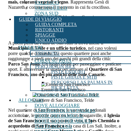
mais, coloranti vegetali e legno
. Rappresenta Gesù di
VALLESCO
Nazareth e commemora il momento in cui fu crocifisso.
VALSEQUILLO
ZONA SUD
GUIDE DI VIAGGIO
Casinò di Telde, Gran Canaria
GUIDA COMPLETA
RISTORANTI
Busto di Plácido Fleitas
SPIAGGE
UNICO ADDIO
A pochi passi da Plaza de San Juan si trova anche il
ITINERARI
Municipio di Telde e un ufficio turistico
, nel caso volessi
TREKKING
porre qualche domanda. Da questo quartiere puoi anche
raggiungere a piedi uno dei parchi più grandi della città:
CORSA SU PISTA
Parco San Juan
. Un luogo ideale per passeggiare e praticare
PERCORSI IN BICI
sport. E attraversare la strada per arrivare al
Quartiere di San
PISTE ENDURO
Francisco, uno dei più antichi delle Isole Canarie.
PISTE GHIAIA E MTB
PERCORSO LAS PALMAS IN
BICICLETTA
Eremo di San Francisco
PERCORSO MOTOCICLABILE
ALLOGGIO
Quartiere di San Francisco, Telde
DOVE ALLOGGIARE
Nel quartiere di San Francisco, le sue strade pedonali
ALBERGHI DI LAS PALMAS
acciottolate, le piccole case con le loro bouganville, il
Iglesia
HOTEL PER FAMIGLIE
de San Francisco
e il suo punto di vista, il
Inés Chemida o
HOTEL SOLO PER ADULTI
acquedotto di San Francisco
e la casa di Los Sall. Inoltre, a
TUTTO INCLUSO