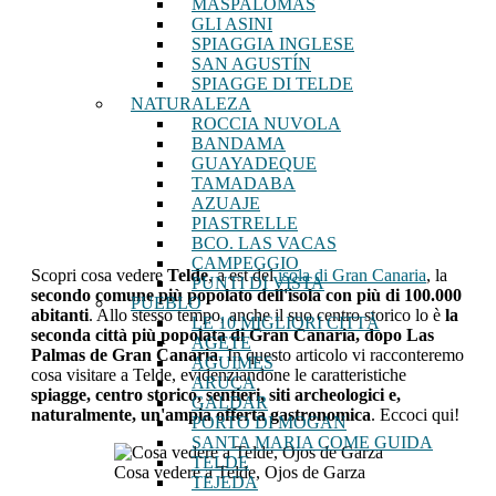
MASPALOMAS
GLI ASINI
SPIAGGIA INGLESE
SAN AGUSTÍN
SPIAGGE DI TELDE
NATURALEZA
ROCCIA NUVOLA
BANDAMA
GUAYADEQUE
TAMADABA
AZUAJE
PIASTRELLE
BCO. LAS VACAS
CAMPEGGIO
Scopri cosa vedere
Telde
, a est del
isola di Gran Canaria
, la
PUNTI DI VISTA
secondo comune più popolato dell'isola con più di 100.000
PUEBLO
abitanti
. Allo stesso tempo, anche il suo centro storico lo è
la
LE 10 MIGLIORI CITTÀ
seconda città più popolata di Gran Canaria, dopo Las
AGETE
Palmas de Gran Canaria
. In questo articolo vi racconteremo
AGUIMES
cosa visitare a Telde, evidenziandone le caratteristiche
ARUCA
spiagge, centro storico, sentieri, siti archeologici e,
GALDAR
naturalmente, un'ampia offerta gastronomica
. Eccoci qui!
PORTO DI MOGAN
SANTA MARIA COME GUIDA
TELDE
Cosa vedere a Telde, Ojos de Garza
TEJEDA