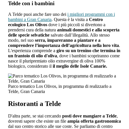
Telde con i bambini
A Telde puoi anche fare uno dei
i migliori programmi con i
bambini a Gran Canaria
. Questa è la visita a
Centro
ecologico Los Olivos
dove i più piccoli si divertono a
prendersi cura della natura
animali domestici e alla scoperta
delle specie selvatiche
salvato dall’illegalità. Allo stesso
modo, nel suo
serra, impareranno a piantare e a
comprendere l’importanza dell’agricoltura nella loro vita
.
L'esperienza comprende a
giro su un trenino che termina in
un frantoio di olio d'oliva
, dove i bambini scopriranno come
nasce il pluripremiato olio extravergine di oliva 100%
biologico, considerato il
il meglio delle Isole Canarie.
Parco tematico Los Olivos, in programma di realizzarlo a
Telde, Gran Canaria
Ristoranti a Telde
D'altra parte, se stai cercando
posti dove mangiare a Telde
,
dovresti sapere che esiste un file
ampia offerta gastronomica
dal suo centro storico alle sue coste. Se parliamo di centro