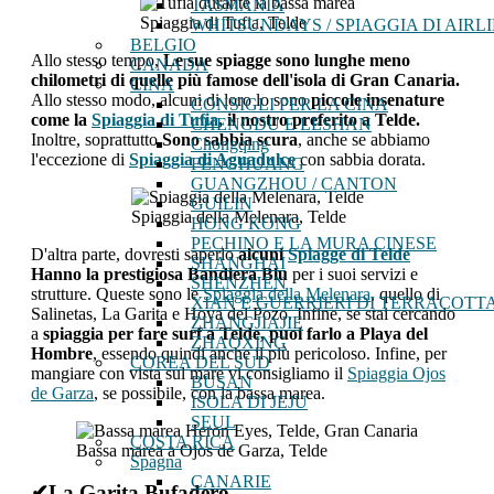
TASMANIA
Spiaggia di Tufia, Telde
WHITSUNDAYS / SPIAGGIA DI AIRLI
BELGIO
Allo stesso tempo,
Le sue spiagge sono lunghe meno
CANADA
chilometri di quelle più famose dell'isola di Gran Canaria.
CINA
Allo stesso modo, alcuni di loro lo sono
piccole insenature
CONSIGLI PER LA CINA
come la
Spiaggia di Tufia
, il nostro preferito a Telde.
CHENGDU E LESHAN
Inoltre, soprattutto
Sono sabbia scura
, anche se abbiamo
Chongqing
l'eccezione di
Spiaggia di Aguadulce
con sabbia dorata.
FENGHUANG
GUANGZHOU / CANTON
GUILIN
Spiaggia della Melenara, Telde
HONG KONG
PECHINO E LA MURA CINESE
D'altra parte, dovresti saperlo
alcuni
Spiagge di Telde
SHANGHAI
Hanno la prestigiosa Bandiera Blu
per i suoi servizi e
SHENZHEN
strutture. Queste sono le
Spiaggia della Melenara
, quello di
XIAN E GUERRIERI DI TERRACOTT
Salinetas, La Garita e Hoya del Pozo. Infine, se stai cercando
ZHANGJIAJIE
a
spiaggia per fare surf a Telde, puoi farlo a Playa del
ZHAOXING
Hombre
, essendo quindi anche il più pericoloso. Infine, per
COREA DEL SUD
mangiare con vista sul mare vi consigliamo il
Spiaggia Ojos
BUSAN
de Garza
, se possibile, con la bassa marea.
ISOLA DI JEJU
SEUL
COSTA RICA
Bassa marea a Ojos de Garza, Telde
Spagna
CANARIE
✔La Garita Bufadero