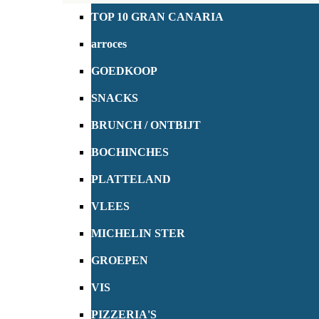
TOP 10 GRAN CANARIA
arroces
GOEDKOOP
SNACKS
BRUNCH / ONTBIJT
BOCHINCHES
PLATTELAND
VLEES
MICHELIN STER
GROEPEN
VIS
PIZZERIA'S