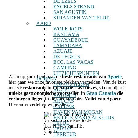
DE EZELS
ENGELS STRAND
SAN AGUSTIN
STRANDEN VAN TELDE
AARD
WOLK ROTS
BANDAMA
GUAYADEQUE
TAMADABA
AZUAJE
DE TEGELS
BCO. LAS VACAS
CAMPING
UITZICHTSPUNTEN
Als u op zoek bent naar de
beste restaurants van
Agaete
,
DORPEN
hier gaan we onze favoriete plekken vermelden. Van de kust
TOP 10 STEDEN
met
visrestaurants in Puerto de Las Nieves
, via ontbijt of
AGAET
unieke gastronomische voorstellen in
Gran Canaria
die
AGÜIMES
verborgen liggen in de spectaculaire Vallei van Agaete
.
ARUCAS
Hieronder vertellen wij je alles!
GALDAR
HAVEN VAN MOGAN
HEILIGE MARIA ALS GIDS
Uitzicht op de Puerto de
TELDE
Las Nieves vanaf El
TEJEDA
Cápita
TERREUR