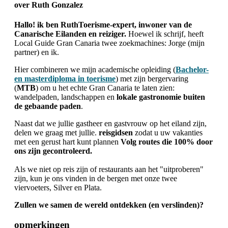
over
Ruth Gonzalez
Hallo! ik ben RuthToerisme-expert, inwoner van de
Canarische Eilanden en reiziger.
Hoewel ik schrijf, heeft
Local Guide Gran Canaria twee zoekmachines: Jorge (mijn
partner) en ik.
Hier combineren we mijn academische opleiding (
Bachelor-
en masterdiploma in toerisme
) met zijn bergervaring
(
MTB
) om u het echte Gran Canaria te laten zien:
wandelpaden, landschappen en
lokale gastronomie buiten
de gebaande paden
.
Naast dat we jullie gastheer en gastvrouw op het eiland zijn,
delen we graag met jullie.
reisgidsen
zodat u uw vakanties
met een gerust hart kunt plannen
Volg routes die 100% door
ons zijn gecontroleerd.
Als we niet op reis zijn of restaurants aan het "uitproberen"
zijn, kun je ons vinden in de bergen met onze twee
viervoeters, Silver en Plata.
Zullen we samen de wereld ontdekken (en verslinden)?
interacties
opmerkingen