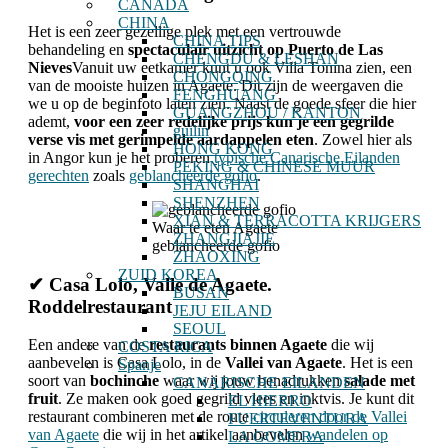
CANADA
CHINA
Het is een zeer gezellige plek met een vertrouwde
CHINA TIPS
behandeling en
spectaculair uitzicht op Puerto de Las
CHENGDU & LESHAN
Nieves
Vanuit uw eetkamer kunt u ook Villa Tonina zien, een
CHONGQING
van de mooiste huizen in Agaete.
Dit zijn de weergaven die
FENGHUANG
we u op de beginfoto laten zien.
Naast de goede sfeer die hier
GUANGZHOU / KANTON
ademt,
voor een zeer redelijke prijs kun je een gegrilde
guilin
verse vis met gerimpelde aardappelen eten
.
Zowel hier als
HONG KONG
in Angor kun je het proberen
typische Canarische Eilanden
PEKING & CHINESE MUUR
gerechten
zoals
geblancheerde gofio
.
SHANGHAI
SHENZHEN
XIAN & TERRACOTTA KRIJGERS
Waar te eten Agaete
ZHANGJIAJIE
geblancheerde gofio
ZHAOXING
ZUID KOREA
✔ Casa Lolo, Valle de Agaete.
BUSAN
Roddelrestaurant
JEJU EILAND
SEOUL
Een andere van de
restaurants binnen Agaete
die wij
COSTA RICA
aanbevelen is Casa Lolo, in de
Vallei van Agaete
. Het is een
Spanje
soort van
bochinche
waar wij jouw benadrukken
salade met
CANARISCHE EILANDEN
fruit
. Ze maken ook goed gegrild vlees en inktvis. Je kunt dit
EL HIERRO
restaurant combineren met de route
circuleren door de Vallei
FUERTEVENTURA
van Agaete
die wij in het artikel aanbevelen
wandelen op
LA GOMERA