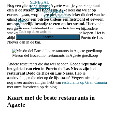
SENEGAL
Nog een alternatief binnen Agaete waar je goedkoop kunt
KALKOEN
eten is de
Mesón del Bocadillo
. Elke keer dat we er op
ISTANBUL
excursie gaan, wordt deze plek een klassieker
dit deel van het
CAPPADOCIË
eiland of voor
een pitstop tijdens een fietstocht of gewoon
Contact ons
om een ​​heerlijk broodje te eten op het strand.
Hier vindt u
een grote verscheidenheid aan sandwiches en bijzondere
Zoek
smaken. De plaats is klein, we raden aan om te kopen. Het is
op
altijd een betere optie om ervan te genieten in Puerto de Las
deze
Nieves dan in de bar.
website
Mesón del Bocadillo, restaurants in Agaete goedkoop
Andere restaurants die dat wel hebben
Goede reputatie op
het gebied van eten in Puerto de Las Nieves zijn het
restaurant Dedo de Dios en Las Nasas.
Heb je
aanbevelingen die niet op de lijst staan? Vergeet niet dat je
nog meer aanbevelingen hebt van
restaurants op Gran Canaria
met onze favorieten op de blog.
Kaart met de beste restaurants in
Agaete