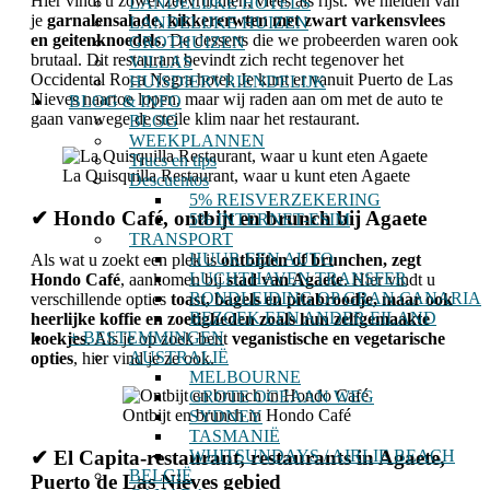
Hier vindt u zowel zeevruchten, vlees als rijst. We hielden van
LANDELIJKE HOTELS
je
garnalensalade, kikkererwten met zwart varkensvlees
LANDELIJKE HUIZEN
en geitenknoedels
. De desserts die we probeerden waren ook
GROTHUIZEN
brutaal. Dit restaurant bevindt zich recht tegenover het
VILLAS
Occidental Roca Negra hotel. Je kunt er vanuit Puerto de Las
HUISDIERVRIENDELIJK
Nieves naartoe lopen, maar wij raden aan om met de auto te
BLOG & INFO
gaan vanwege de steile klim naar het restaurant.
BLOG
WEEKPLANNEN
Trucs en tips
La Quisquilla Restaurant, waar u kunt eten Agaete
Descuentos
5% REISVERZEKERING
✔
Hondo Café, ontbijt en brunch bij
Agaete
5% INTERNET-ESIM
TRANSPORT
HUUR EEN AUTO
Als wat u zoekt een plek is
ontbijten of brunchen, zegt
LUCHTHAVEN TRANSFER
Hondo Café
, aankomen bij
stad van Agaete
. Hier vindt u
RONDLEIDING OP GRAN CANARIA
verschillende opties
toast, bagels en pitabroodje, maar ook
BEZOEK EEN ANDER EILAND
heerlijke koffie en zoetigheden zoals hun zelfgemaakte
+ BESTEMMINGEN
koekjes
. Als je op zoek bent
veganistische en vegetarische
AUSTRALIË
opties
, hier vind je ze ook.
MELBOURNE
GROTE OCEAAN WEG
Ontbijt en brunch in Hondo Café
SYDNEY
TASMANIË
WHITSUNDAYS / AIRLIE BEACH
✔
El Capita-restaurant
, restaurants in Agaete,
BELGIË
Puerto de Las Nieves gebied