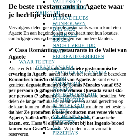
VALLESECO
De beste r
restaurants in Agaete
waar
VALSEQUILLO
VRIJE TIJD
je heerlijk kunt eten
STRANDCLUBS
WIJNBOUWEN
Vervolgens delen we met u de restaurants waar u kunt eten
DAY PASS
Agaete En aan het einde ziet u een kaart met hun locaties,
MARKTEN
contactgegevens en beoordelingen van andere klanten.
MUSEA
NACHT VRIJE TIJD
✔
Casa Romántica, restaurants in de Vallei van
SPAS
Agaete
RECREATIEGEBIEDEN
WAAR TE ETEN
GRAN CANARIA
Als je er echt naar op zoek bent
unieke gastronomische
TOP 10 GRAN CANARIA
ervaring in Agaete
, aarzel niet om het restaurant te bezoeken
arroces
Romantisch huis in de vallei van Agaete
. Je kunt ervan
GOEDKOOP
genieten
degustatiemenu's de Tomás Morales vanaf €52
SNACKS
per persoon (6 gangen) of de Alonso Quesada vanaf €65
BRUNCH / ONTBIJT
per persoon (7 gangen)
. U kunt ook à la carte bestellen. We
BOCHINCHES
delen de lange menukaart, zodat we een aantal gerechten op
PLATTELAND
de kaart kunnen proberen. Alles is spectaculair en het beste is
VLEES
dat hier
Ze promoten lokale producten met verse vis van
MICHELIN STER
Agaete, Valle-koffie, Canarische wijnen, Canarische
GROEPEN
kazen, etc.
Hasta el
olijfolie en zout bij het Ingenio-brood
VIS
komen van Gran Canaria
. Wij raden u aan vooraf te
PIZZERIA'S
reserveren.