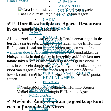
Gran Canaria
.
LA PALMA
LANZAROTE
DE GENADIGE
Casa Lolo, restaurant in de Vallei van Agaete
TENERIFE
CADIZ
✔ El Hornillo-schuilplaats, Agaete. Restaurant
MALAGA
ISRAËL EN JORDANIË
in de Caserío del Hornillo
JAPAN
KYOTO
Als u op zoek bent naar een
verschillende ervaringen in de
KOYASAN
bergen van Agaete
, zonder twijfel raden wij de El Hornillo
MIYAJIMA
Refuge aan, ideaal om te combineren met een wandelroute.
SHIRAKAWA-GO
wandelen door El Hornillo en El Sao
. Wij benadrukken de
TOKIO
Huisgemaakt brood dat ze in hetzelfde asiel bakken met
MALEISIË & SINGAPORE
lokale kazen, venkelstoofpot en gestoofd geitenvlees
Dit
TIPS MALEISIË
alles in een klein dorpje met grotwoningen met uitzicht op de
BORNEO
kloof van AgaeteUiteraard raden wij u aan om vóór uw
PERHENTIAN-EILANDEN
bezoek contact met hen op te nemen, omdat ze soms spontaan
KUALA LUMPUR
sluiten.
PENANG
SINGAPORE
NEW YORK
Venkelstoofpot bij Refugio El Hornillo, Agaete
PORTUGAL
LISBOA
✔ Mesón del sandwich, waar je goedkoop kunt
WOOD
eten in Puerto de Las Nieves
ROUTE 66