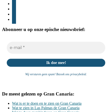
op
instagram
tiktok
youtube
whatsapp
Abonneer u op onze epische nieuwsbrief:
Wij versturen geen spam! Bezoek ons ​​privacybeleid.
De meest gelezen op Gran Canaria:
Wat is er te doen en te zien op Gran Canaria
Wat te zien in Las Palmas de Gran Canaria