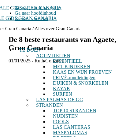
Ga naar hoofdnavigatie
Ga naar hoofdinhoud
E GIDS GRAN CANARIA
Ga naar voettekst
ver Gran Canaria / Alles over Gran Canaria
De 8 beste restaurants van Agaete,
Gran Canaria
TE DOEN
ACTIVITEITEN
01/01/2025
-
Ruth Gonzalez
ESSENTIEEL
MET KINDEREN
KAAS EN WIJN PROEVEN
PRIVÉ-rondleidingen
DUIKEN & SNORKELEN
KAYAK
SURFEN
LAS PALMAS DE GC
STRANDEN
TOP 10 STRANDEN
NUDISTEN
POOLS
LAS CANTERAS
MASPALOMAS