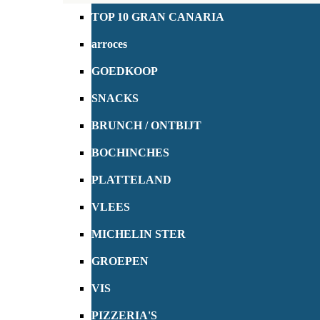
TOP 10 GRAN CANARIA
arroces
GOEDKOOP
SNACKS
BRUNCH / ONTBIJT
BOCHINCHES
PLATTELAND
VLEES
MICHELIN STER
GROEPEN
VIS
PIZZERIA'S