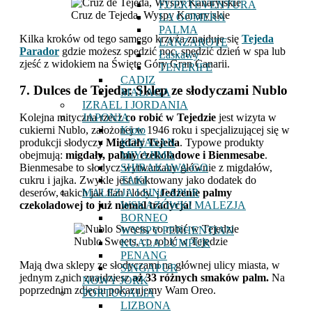
FUERTEVENTURA
Cruz de Tejeda, Wyspy Kanaryjskie
LA GOMERA
PALMA
Kilka kroków od tego samego krzyża znajduje się
Tejeda
LANZAROTE
Parador
gdzie możesz spędzić noc, spędzić dzień w spa lub
Łaskawy
zjeść z widokiem na Święte Góry Gran Canarii.
TENERIFE
CADIZ
7. Dulces de Tejeda: Sklep ze słodyczami Nublo
MALAGA
IZRAEL I JORDANIA
Kolejna mityczna rzecz
co robić w Tejedzie
jest wizyta w
JAPONIA
cukierni Nublo, założonej w 1946 roku i specjalizującej się w
Kioto
produkcji słodyczy
Migdały Tejeda
. Typowe produkty
KOYASAN
obejmują:
migdały, palmy czekoladowe i Bienmesabe
.
MIYAJIMA
Bienmesabe to słodycz wytwarzany głównie z migdałów,
SHIRAKAWA-GO
cukru i jajka. Zwykle jest traktowany jako dodatek do
TAKI
deserów, takich jak flan i lody. ¡
Jedzenie palmy
MALEZJA I SINGAPUR
czekoladowej to już niemal tradycja
!
WSKAZÓWKI MALEZJA
BORNEO
WYSPY PERHENTIAN
Nublo Sweets, co robić w Tejedzie
KUALA LUMPUR
PENANG
Mają dwa sklepy ze słodyczami na głównej ulicy miasta, w
SINGAPUR
jednym z nich znajdziesz
aż 33 różnych smaków palm.
Na
NOWY JORK
poprzednim zdjęciu pokazujemy Wam Oreo.
PORTUGALIA
LIZBONA