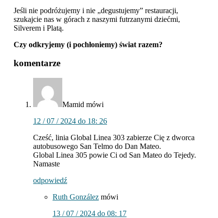
Jeśli nie podróżujemy i nie „degustujemy” restauracji,
szukajcie nas w górach z naszymi futrzanymi dziećmi,
Silverem i Platą.
Czy odkryjemy (i pochłoniemy) świat razem?
interakcje
komentarze
z
czytelnikami
Mamid
mówi
12 / 07 / 2024 do 18: 26
Cześć, linia Global Linea 303 zabierze Cię z dworca
autobusowego San Telmo do Dan Mateo.
Global Linea 305 powie Ci od San Mateo do Tejedy.
Namaste
odpowiedź
Ruth González
mówi
13 / 07 / 2024 do 08: 17