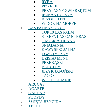
RYBA
PIZZERIE
PRZYJAZNY ZWIERZĘTOM
ROMANTYCZNY
BEZGLUTEN
WIDOK NA MORZE
LAS PALMAS DE GC
TOP 10 LAS PALM
STREFA LAS CANTERAS
OKOLICA TRIANA
ŚNIADANIA
KAWA SPECJALNA
EGZOTYCZNY
DZISIAJ MENU
PRZEKĄSKI
BURGERY
JĘZYK JAPOŃSKI
TACOS
WEGETARIANIE
ARUCAS
AGAETE
GALDAR
PODPISY
ŚWIĘTA BRYGIDA
TELDE