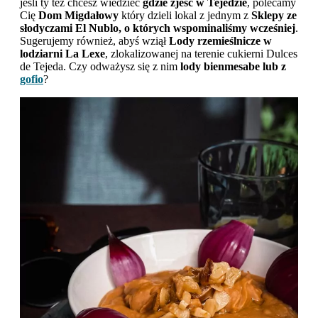
jeśli ty też chcesz wiedzieć
gdzie zjeść w Tejedzie
, polecamy
Cię
Dom Migdałowy
który dzieli lokal z jednym z
Sklepy ze
słodyczami El Nublo, o których wspominaliśmy wcześniej
.
Sugerujemy również, abyś wziął
Lody rzemieślnicze w
lodziarni La Lexe
, zlokalizowanej na terenie cukierni Dulces
de Tejeda. Czy odważysz się z nim
lody bienmesabe lub z
gofio
?