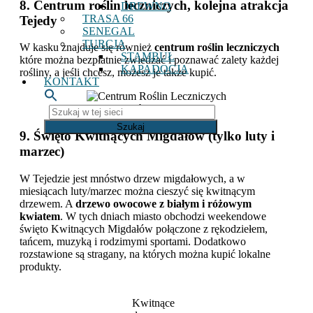
8. Centrum roślin leczniczych, kolejna atrakcja
DREWNO
TRASA 66
Tejedy
SENEGAL
TURCJA
W kasku znajduje się również
centrum roślin leczniczych
STAMBUŁ
które można bezpłatnie zwiedzać i poznawać zalety każdej
KAPADOCJA
rośliny, a jeśli chcesz, możesz je także kupić.
KONTAKT
Centrum roślin leczniczych
Szukaj
w
9. Święto Kwitnących Migdałów (tylko luty i
tej
sieci
marzec)
W Tejedzie jest mnóstwo drzew migdałowych, a w
miesiącach luty/marzec można cieszyć się kwitnącym
drzewem. A
drzewo owocowe z białym i różowym
kwiatem
. W tych dniach miasto obchodzi weekendowe
święto Kwitnących Migdałów połączone z rękodziełem,
tańcem, muzyką i rodzimymi sportami. Dodatkowo
rozstawione są stragany, na których można kupić lokalne
produkty.
Kwitnące