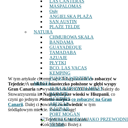
LAS CANTERAS
MASPALOMAS
Osły
ANGIELSKA PLAŻA
SAN AUSTIN
PLAŻE TELDE
NATURA
CHMUROWA SKAŁA
BANDAMA
GUAYADEQUE
TAMADABA
AZUAJE
PŁYTKI
BCO. LAS VACAS
KEMPING
PUNKTY WIDZENIA
W tym artykule chcemy się z Tobą podzielić
co zobaczyć w
MIASTA
Tejedzie
, A
urokliwe miasteczko położone w głębi wyspy
10 NAJLEPSZYCH MIAST
Gran Canaria
na wysokości około 1.000 metrów. Należy do
AGAETE
Stowarzyszenia im
Najpiękniejsze wioski w Hiszpanii
, co
AGÜIMES
czyni go jednym z
istotne miejsca
co zobaczyć na Gran
ARUCAS
Canarii
. Dalej ci powiemy
co odwiedzić
w tym
GALDAR
śródlądowym mieście. Zwróć uwagę!
PORT MOGAN
ŚWIĘTA MARYJA JAKO PRZEWODN
Kościół Matki Bożej z
TELDE