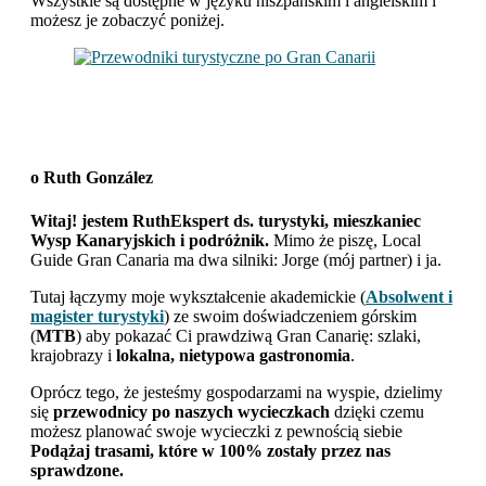
Wszystkie są dostępne w języku hiszpańskim i angielskim i
możesz je zobaczyć poniżej.
o
Ruth González
Witaj! jestem RuthEkspert ds. turystyki, mieszkaniec
Wysp Kanaryjskich i podróżnik.
Mimo że piszę, Local
Guide Gran Canaria ma dwa silniki: Jorge (mój partner) i ja.
Tutaj łączymy moje wykształcenie akademickie (
Absolwent i
magister turystyki
) ze swoim doświadczeniem górskim
(
MTB
) aby pokazać Ci prawdziwą Gran Canarię: szlaki,
krajobrazy i
lokalna, nietypowa gastronomia
.
Oprócz tego, że jesteśmy gospodarzami na wyspie, dzielimy
się
przewodnicy po naszych wycieczkach
dzięki czemu
możesz planować swoje wycieczki z pewnością siebie
Podążaj trasami, które w 100% zostały przez nas
sprawdzone.