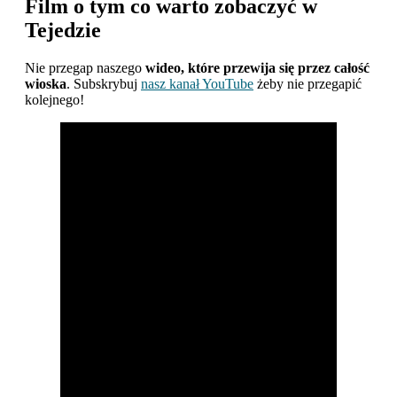
Film o tym co warto zobaczyć w
Tejedzie
Nie przegap naszego
wideo, które przewija się przez całość
wioska
. Subskrybuj
nasz kanał YouTube
żeby nie przegapić
kolejnego!