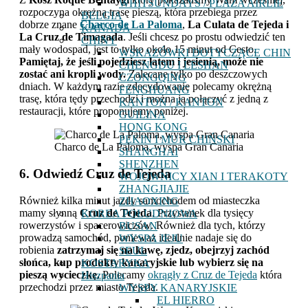
WHITSUNDAYS / PLAŻA AIRLIE
rozpoczyna okrężną trasę pieszą, która przebiega przez
BELGIA
dobrze znane
Charco de La Paloma
,
La Culata de Tejeda i
KANADA
La Cruz de Timagada
. Jeśli chcesz po prostu odwiedzić ten
CHINY
mały wodospad, jest to tylko około 15 minut od Cesto.
WSKAZÓWKI DOTYCZĄCE CHIN
Pamiętaj, że jeśli pojedziesz latem i jesienią, może nie
CHENGDU I LESHAN
zostać ani kropli wody.
Zalecane tylko po deszczowych
CZONGQING
dniach. W każdym razie zdecydowanie polecamy okrężną
FENGHUANG
trasę, która tędy przechodzi i można ją połączyć z jedną z
KANTON / KANTON
restauracji, które proponujemy poniżej.
GUILINA
HONG KONG
PEKIN I MUR CHIŃSKI
Charco de La Paloma, wyspa Gran Canaria
SHANGHAI
SHENZHEN
6. Odwiedź Cruz de Tejeda
WOJOWNICY XIAN I TERAKOTY
ZHANGJIAJIE
Również kilka minut jazdy samochodem od miasteczka
ZHAOXING
mamy słynną
Cruz de Tejeda
. Przystanek dla tysięcy
KOREA POŁUDNIOWA
rowerzystów i spacerowiczów. Również dla tych, którzy
BUSAN
prowadzą samochód, ponieważ idealnie nadaje się do
WYSPA JEJU
robienia
zatrzymaj się na kawę, zjedz, obejrzyj zachód
SEUL
słońca, kup produkty kanaryjskie lub wybierz się na
KOSTARYKA
pieszą wycieczkę.
Polecamy
okrągły z Cruz de Tejeda
która
Hiszpania
przechodzi przez miasto Tejeda.
WYSPY KANARYJSKIE
EL HIERRO