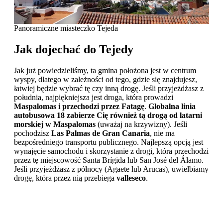
Panoramiczne miasteczko Tejeda
Jak dojechać do Tejedy
Jak już powiedzieliśmy, ta gmina położona jest w centrum
wyspy, dlatego w zależności od tego, gdzie się znajdujesz,
łatwiej będzie wybrać tę czy inną drogę. Jeśli przyjeżdżasz z
południa, najpiękniejsza jest droga, która prowadzi
Maspalomas i przechodzi przez Fatagę
.
Globalna linia
autobusowa 18 zabierze Cię również tą drogą od latarni
morskiej w Maspalomas
(uważaj na krzywizny). Jeśli
pochodzisz
Las Palmas de Gran Canaria
, nie ma
bezpośredniego transportu publicznego. Najlepszą opcją jest
wynajęcie samochodu i skorzystanie z drogi, która przechodzi
przez tę miejscowość Santa Brígida lub San José del Álamo.
Jeśli przyjeżdżasz z północy (Agaete lub Arucas), uwielbiamy
drogę, która przez nią przebiega
valleseco
.