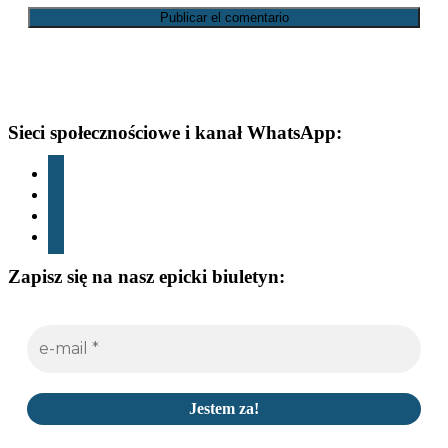
Footer
Sieci społecznościowe i kanał WhatsApp:
Instagram
TIK
Tok
youtube
whatsapp
Zapisz się na nasz epicki biuletyn: