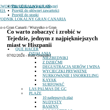
Przejdź do nawigacji głównej
Przejdź do głównej zawartości
Przejdź do stopki
ODNIK LOKALNY GRAN CANARIA
o o Gran Canarii / Wszystko o Gran
Co warto zobaczyć i zrobić w
Tejedzie, jednym z najpiękniejszych
miast w Hiszpanii
QUE HACER
DZIAŁANIA
07/02/2024
-
Ruth González
NIEZBĘDNIKI
Z DZIEĆMI
DEGUSTRACJA SERÓW I WINA
WYCIECZKI PRYWATNE
NURKOWANIE I SNORKELING
KAYAK
SURFOWAĆ
LAS PALMAS DE GC
PLAŻE
10 najlepszych plaż
NUDYSTY
BASENY