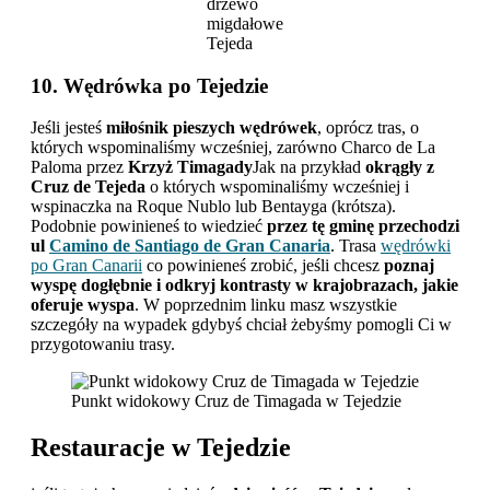
drzewo
migdałowe
Tejeda
10. Wędrówka po Tejedzie
Jeśli jesteś
miłośnik pieszych wędrówek
, oprócz tras, o
których wspominaliśmy wcześniej, zarówno Charco de La
Paloma przez
Krzyż Timagady
Jak na przykład
okrągły z
Cruz de Tejeda
o których wspominaliśmy wcześniej i
wspinaczka na Roque Nublo lub Bentayga (krótsza).
Podobnie powinieneś to wiedzieć
przez tę gminę przechodzi
ul
Camino de Santiago de Gran Canaria
. Trasa
wędrówki
po Gran Canarii
co powinieneś zrobić, jeśli chcesz
poznaj
wyspę dogłębnie i odkryj kontrasty w krajobrazach, jakie
oferuje wyspa
. W poprzednim linku masz wszystkie
szczegóły na wypadek gdybyś chciał żebyśmy pomogli Ci w
przygotowaniu trasy.
Punkt widokowy Cruz de Timagada w Tejedzie
Restauracje w Tejedzie