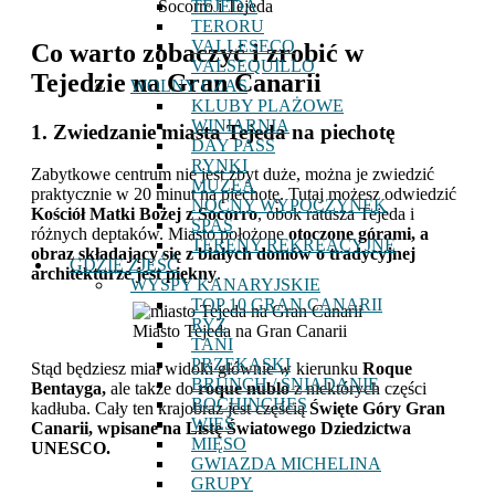
Socorro i Tejeda
TEJEDA
TERORU
VALLESECO
Co warto zobaczyć i zrobić w
VALSEQUILLO
Tejedzie na Gran Canarii
WOLNY CZAS
KLUBY PLAŻOWE
WINIARNIA
1. Zwiedzanie miasta Tejeda na piechotę
DAY PASS
RYNKI
Zabytkowe centrum nie jest zbyt duże, można je zwiedzić
MUZEA
praktycznie w 20 minut na piechotę. Tutaj możesz odwiedzić
NOCNY WYPOCZYNEK
Kościół Matki Bożej z Socorro
, obok ratusza Tejeda i
SPAS
różnych deptaków. Miasto położone
otoczone górami, a
TERENY REKREACYJNE
obraz składający się z białych domów o tradycyjnej
GDZIE ZJEŚĆ
architekturze jest piękny
.
WYSPY KANARYJSKIE
TOP 10 GRAN CANARII
RYŻ
Miasto Tejeda na Gran Canarii
TANI
PRZEKĄSKI
Stąd będziesz miał widoki głównie w kierunku
Roque
BRUNCH / ŚNIADANIE
Bentayga,
ale także do
roque nublo
z niektórych części
BOCHINCHES
kadłuba. Cały ten krajobraz jest częścią
Święte Góry Gran
WIEŚ
Canarii, wpisane na Listę Światowego Dziedzictwa
MIĘSO
UNESCO.
GWIAZDA MICHELINA
GRUPY