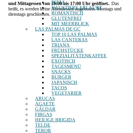
PIZZA
und Mittagessen von 10:00 bis 17:00 Uhr geöffnet.
. Das
HAUSTIERE ERLAUBT
heißt, es werden keine Abendessen angeboten. Montags und
ROMANTISCH
dienstags geschlossen.
GLUTENFREI
MIT MEERBLICK
LAS PALMAS DE GC
TOP 10 LAS PALMAS
LAS CANTERAS
TRIANA
FRÜHSTÜCKE
SPEZIALITÄTENKAFFEE
EXOTISCH
TAGESMENÜ
SNACKS
BURGER
JAPANISCH
TACOS
VEGETARIER
ARUCAS
AGAETE
GÁLDAR
FIRGAS
HEILIGE BRIGIDA
TELDE
TEROR