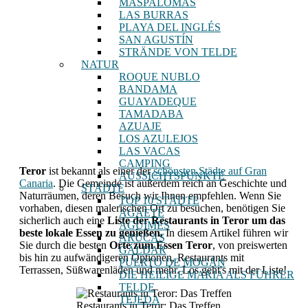
MASPALOMAS
LAS BURRAS
PLAYA DEL INGLÉS
SAN AGUSTÍN
STRÄNDE VON TELDE
NATUR
ROQUE NUBLO
BANDAMA
GUAYADEQUE
TAMADABA
AZUAJE
LOS AZULEJOS
LAS VACAS
CAMPING
Teror
ist bekannt als einer der
schönsten Städte auf Gran
AUSSICHTSPUNKTE
Canaria
. Die Gemeinde ist außerdem reich an Geschichte und
STÄDTE
Naturräumen, deren Besuch wir Ihnen empfehlen. Wenn Sie
TOP 10 STÄDTE
vorhaben, diesen malerischen Ort zu besuchen, benötigen Sie
AGAETE
sicherlich auch eine
Liste der Restaurants in Teror um das
AGÜIMES
beste lokale Essen zu genießen.
In diesem Artikel führen wir
ARUCAS
Sie durch die besten
Orte zum Essen Teror
, von preiswerten
GÁLDAR
bis hin zu aufwändigeren Optionen, Restaurants mit
PUERTO DE MOGÁN
Terrassen, Süßwarenläden und mehr. Los geht's mit der Liste!
DIE HEILIGE MARIA ALS FÜHRER
TELDE
TEJEDA
Restaurants in Teror: Das Treffen