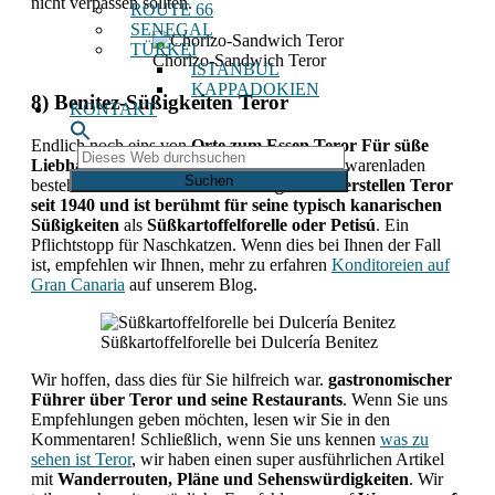
nicht verpassen sollten.
ROUTE 66
SENEGAL
TÜRKEI
Chorizo-Sandwich Teror
ISTANBUL
KAPPADOKIEN
8) Benitez-Süßigkeiten Teror
KONTAKT
Endlich noch eins von
Orte zum Essen Teror Für süße
Dieses
Liebhaber ist Dulcería Benitez
. Dieser Süßwarenladen
Web
besteht seit drei Generationen
Süßigkeiten herstellen Teror
durchsuchen
seit 1940 und ist berühmt für seine typisch kanarischen
Süßigkeiten
als
Süßkartoffelforelle oder Petisú
. Ein
Pflichtstopp für Naschkatzen. Wenn dies bei Ihnen der Fall
ist, empfehlen wir Ihnen, mehr zu erfahren
Konditoreien auf
Gran Canaria
auf unserem Blog.
Süßkartoffelforelle bei Dulcería Benitez
Wir hoffen, dass dies für Sie hilfreich war.
gastronomischer
Führer über Teror und seine Restaurants
. Wenn Sie uns
Empfehlungen geben möchten, lesen wir Sie in den
Kommentaren! Schließlich, wenn Sie uns kennen
was zu
sehen ist Teror
, wir haben einen super ausführlichen Artikel
mit
Wanderrouten, Pläne und Sehenswürdigkeiten
. Wir