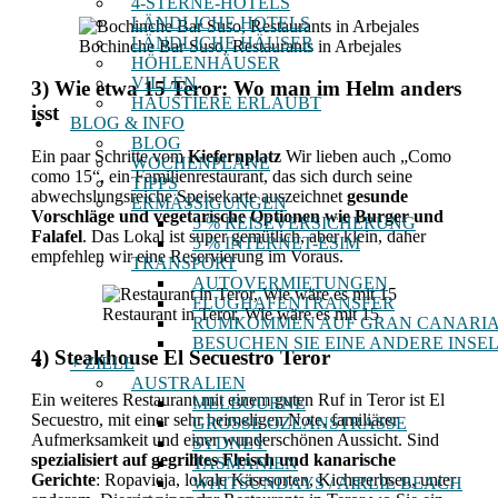
4-STERNE-HOTELS
LÄNDLICHE HOTELS
LÄNDLICHE HÄUSER
Bochinche Bar Suso, Restaurants in Arbejales
HÖHLENHÄUSER
VILLEN
3) Wie etwa 15 Teror: Wo man im Helm anders
HAUSTIERE ERLAUBT
isst
BLOG & INFO
BLOG
Ein paar Schritte vom
Kiefernplatz
Wir lieben auch „Como
WOCHENPLÄNE
como 15“, ein Familienrestaurant, das sich durch seine
TIPPS
abwechslungsreiche Speisekarte auszeichnet
gesunde
ERMÄSSIGUNGEN
Vorschläge und vegetarische Optionen wie Burger und
5 % REISEVERSICHERUNG
Falafel
. Das Lokal ist super gemütlich, aber klein, daher
5 % INTERNET-ESIM
empfehlen wir eine Reservierung im Voraus.
TRANSPORT
AUTOVERMIETUNGEN
FLUGHAFENTRANSFER
Restaurant in Teror, Wie wäre es mit 15
RUMKOMMEN AUF GRAN CANARI
BESUCHEN SIE EINE ANDERE INSE
4) Steakhouse El Secuestro Teror
+ ZIELE
AUSTRALIEN
Ein weiteres Restaurant mit einem guten Ruf in Teror ist El
MELBOURNE
Secuestro, mit einer sehr heimeligen Note, familiärer
GROSSE OZEANSTRASSE
Aufmerksamkeit und einer wunderschönen Aussicht. Sind
SYDNEY
spezialisiert auf gegrilltes Fleisch und kanarische
TASMANIEN
Gerichte
: Ropavieja, lokale Käsesorten, Kichererbsen, unter
WHITSUNDAYS / AIRLIE BEACH