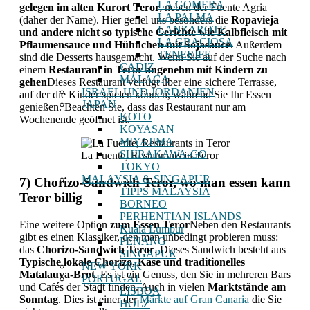
LA GOMERA
gelegen im alten Kurort Teror,
neben der Fuente Agria
LA PALMA
(daher der Name). Hier gefiel uns besonders die
Ropavieja
LANZAROTE
und andere nicht so typische Gerichte wie Kalbfleisch mit
LA GRACIOSA
Pflaumensauce und Hühnchen mit Sojasauce
. Außerdem
TENERIFE
sind die Desserts hausgemacht. Wenn Sie auf der Suche nach
CADIZ
einem
Restaurant in Teror angenehm mit Kindern zu
MÁLAGA
gehen
Dieses Restaurant verfügt über eine sichere Terrasse,
ISRAEL UND JORDANIEN
auf der die Kinder spielen können, während Sie Ihr Essen
JAPAN
genießen. Beachten Sie, dass das Restaurant nur am
KOTO
Wochenende geöffnet ist.
KOYASAN
MIYAJIMA
SHIRAKAWA-GO
La Fuente, Restaurants in Teror
TOKYO
MALAYSIA & SINGAPUR
7) Chorizo-Sandwich Teror, wo man essen kann
TIPPS MALAYSIA
Teror billig
BORNEO
PERHENTIAN ISLANDS
Eine weitere Option
zum Essen Teror
Neben den Restaurants
Kuala Lumpur
gibt es einen Klassiker, den man unbedingt probieren muss:
PENANG
das
Chorizo-Sandwich Teror
. Dieses Sandwich besteht aus
SINGAPUR
Typische lokale Chorizo, Käse und traditionelles
NEW YORK
Matalauva-Brot
. Es ist ein Genuss, den Sie in mehreren Bars
PORTUGAL
und Cafés der Stadt finden. Auch in vielen
Marktstände am
LISBOA
Sonntag
. Dies ist einer der
Märkte auf Gran Canaria
die Sie
HOLZ