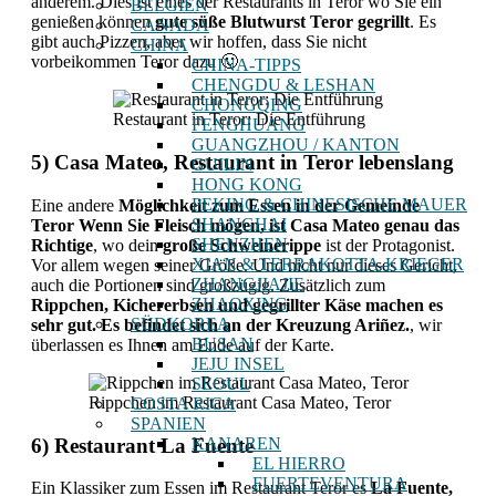
anderem. Dies ist eines der Restaurants in Teror wo Sie ein
BELGIEN
genießen können
gute süße Blutwurst Teror gegrillt
. Es
CANADA
gibt auch Pizzen, aber wir hoffen, dass Sie nicht
CHINA
vorbeikommen Teror dazu 🙂
CHINA-TIPPS
CHENGDU & LESHAN
CHONGQING
Restaurant in Teror: Die Entführung
FENGHUANG
GUANGZHOU / KANTON
5) Casa Mateo, Restaurant in Teror lebenslang
GUILIN
HONG KONG
PEKING & CHINESISCHE MAUER
Eine andere
Möglichkeit zum Essen in der Gemeinde
SHANGHAI
Teror Wenn Sie Fleisch mögen, ist Casa Mateo genau das
SHENZHEN
Richtige
, wo dein
große Schweinerippe
ist der Protagonist.
XIAN & TERRAKOTTA-KRIEGER
Vor allem wegen seiner Größe. Und nicht nur dieses Gericht,
ZHANGJIAJIE
auch die Portionen sind großzügig. Zusätzlich zum
ZHAOXING
Rippchen, Kichererbsen und gegrillter Käse machen es
SÜDKOREA
sehr gut. Es befindet sich an der Kreuzung Ariñez.
, wir
BUSAN
überlassen es Ihnen am Ende auf der Karte.
JEJU INSEL
SEOUL
Rippchen im Restaurant Casa Mateo, Teror
COSTA RICA
SPANIEN
6) Restaurant La Fuente
KANAREN
EL HIERRO
FUERTEVENTURA
Ein Klassiker zum Essen im Restaurant Teror es
La Fuente,