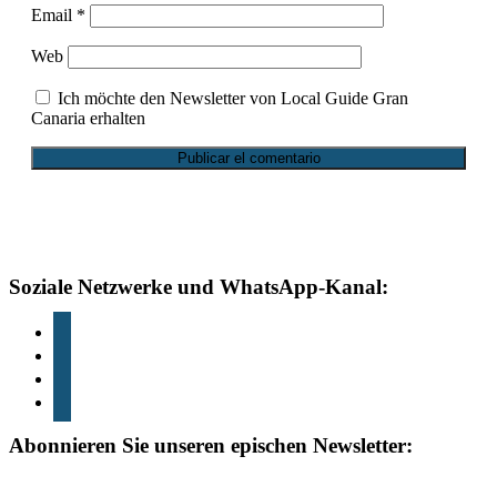
Email
*
Web
Ich möchte den Newsletter von Local Guide Gran
Canaria erhalten
Fußzeile
Soziale Netzwerke und WhatsApp-Kanal:
instagram
TikTok
Youtube
whatsapp
Abonnieren Sie unseren epischen Newsletter: