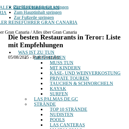
Zur Hauptnavigation springen
Zum Hauptinhalt springen
Zur Fußzeile springen
ER REISEFÜHRER GRAN CANARIA
ber Gran Canaria / Alles über Gran Canaria
Die besten Restaurants in Teror: Liste
mit Empfehlungen
WAS IST ZU TUN
05/08/2025
-
Ruth Gonzalez
AKTIVITÄTEN
MUSS TUN
MIT KINDERN
KÄSE- UND WEINVERKOSTUNG
PRIVATE TOUREN
TAUCHEN & SCHNORCHELN
KAYAK
SURFEN
LAS PALMAS DE GC
STRÄNDE
TOP 10 STRÄNDE
NUDISTEN
POOLS
LAS CANTERAS