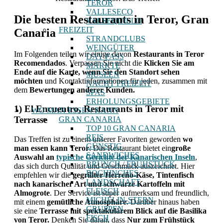
TEROR
VALLESECO
Die besten Restaurants in Teror, Gran
VALSEQUILLO
FREIZEIT
Canaria
STRANDCLUBS
WEINGÜTER
Im Folgenden teilen wir einige davon
Restaurants in Teror
DAY PASS
Recomendados
. Verpassen Sie nicht die
Klicken Sie am
MÄRKTE
Ende auf die Karte, wenn Sie den Standort sehen
MUSEEN
möchten
und Kontaktinformationen für jeden, zusammen mit
NACHT FREIZEIT
dem
Bewertungen anderer Kunden.
SPAS
ERHOLUNGSGEBIETE
1) El Encuentro, Restaurants in Teror mit
WO MAN ESSEN KANN
Terrasse
GRAN CANARIA
TOP 10 GRAN CANARIA
REIS
Das Treffen ist zu einem unserer Favoriten geworden
wo
GÜNSTIG
man essen kann Teror
. Das Restaurant bietet ein
große
SANDWICHES
Auswahl an
typische Gerichte der Kanarischen Inseln
,
BRUNCH / FRÜHSTÜCK
das sich durch Qualität und Geschmack auszeichnet. Hier
BOCHINCHES
empfehlen wir die
gegrillter Herreño-Käse, Tintenfisch
LANDSCHAFT
nach kanarischer Art und schwarze Kartoffeln mit
FLEISCH
Almogrote
. Der Service ist super aufmerksam und freundlich,
MICHELIN-STERN
mit einem
gemütliche Atmosphäre
. Darüber hinaus haben
GRUPPEN
sie eine
Terrasse mit spektakulärem Blick auf die Basilika
FISCH
von Teror.
Denken Sie daran, dass
Nur zum Frühstück