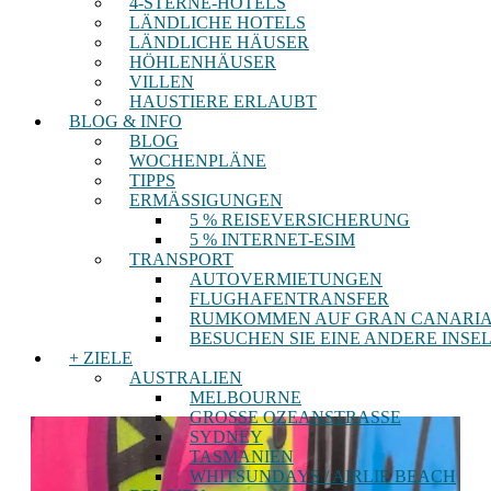
4-STERNE-HOTELS
LÄNDLICHE HOTELS
LÄNDLICHE HÄUSER
HÖHLENHÄUSER
VILLEN
HAUSTIERE ERLAUBT
BLOG & INFO
BLOG
WOCHENPLÄNE
TIPPS
ERMÄSSIGUNGEN
5 % REISEVERSICHERUNG
5 % INTERNET-ESIM
TRANSPORT
AUTOVERMIETUNGEN
FLUGHAFENTRANSFER
RUMKOMMEN AUF GRAN CANARI
BESUCHEN SIE EINE ANDERE INSE
+ ZIELE
AUSTRALIEN
MELBOURNE
GROSSE OZEANSTRASSE
SYDNEY
TASMANIEN
WHITSUNDAYS / AIRLIE BEACH