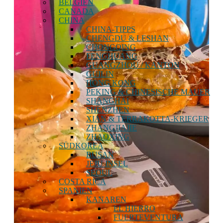
BELGIEN
CANADA
CHINA
CHINA-TIPPS
CHENGDU & LESHAN
CHONGQING
FENGHUANG
GUANGZHOU / KANTON
GUILIN
HONG KONG
PEKING & CHINESISCHE MAUER
SHANGHAI
SHENZHEN
XIAN & TERRAKOTTA-KRIEGER
ZHANGJIAJIE
ZHAOXING
SÜDKOREA
BUSAN
JEJU INSEL
SEOUL
COSTA RICA
SPANIEN
KANAREN
EL HIERRO
FUERTEVENTURA