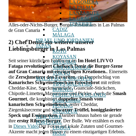
LA GOMERA
LA PALMA
LANZAROTE
LA GRACIOSA
TENERIFE
Alles-oder-Nichts-Burger, Burger-Restaurants in Las Palmas
CADIZ
de Gran Canaria
MÁLAGA
ISRAEL UND JORDANIEN
2) Chef Deniz, ein weiterer unserer
JAPAN
Lieblingsburger in Las Palmas
KOTO
KOYASAN
Seit seiner kürzlichen Eröffnung im
Im Hotel LIVVO
MIYAJIMA
Fataga revolutioniert Chefkoch Deniz die Burger-Szene
SHIRAKAWA-GO
auf Gran Canaria mit einzigartigen Kreationen.
. Einerseits
TOKYO
die
Zerschmettere den Favoriten
, ein Doppelschlag von
MALAYSIA & SINGAPUR
Kanarisches Schweinefleisch im Briochebrot
mit reifem
TIPPS MALAYSIA
Cheddar-Käse, Speckmarmelade, Guanciale-Stückchen,
BORNEO
Chipotle-Limetten-Mayonnaise und Pickles. Auch die
Smash
PERHENTIAN ISLANDS
Gourmet
, die kombiniert
doppelter Smash vom
Kuala Lumpur
kanarischen Schweinefleisch
, reifer Cheddar,
PENANG
Ziegenkäsecreme und
schwarzer Trüffel, honigglasierter
SINGAPUR
Speck und Essiggurken.
Darüber hinaus haben sie gerade
NEW YORK
ihre
erster Ribeye-Burger
, Der Bulle. Wir erzählen es euch
PORTUGAL
in
Dieses Video
Der Fokus auf lokale Zutaten und Gourmet-
LISBOA
Akzente macht jeden Bissen zu einem einzigartigen Erlebnis.
HOLZ