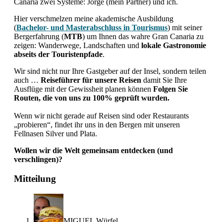
Canaria zwei Systeme: Jorge (mein Partner) und ich.
Hier verschmelzen meine akademische Ausbildung
(
Bachelor- und Masterabschluss in Tourismus
) mit seiner
Bergerfahrung (
MTB
) um Ihnen das wahre Gran Canaria zu
zeigen: Wanderwege, Landschaften und
lokale Gastronomie
abseits der Touristenpfade
.
Wir sind nicht nur Ihre Gastgeber auf der Insel, sondern teilen
auch …
Reiseführer für unsere Reisen
damit Sie Ihre
Ausflüge mit der Gewissheit planen können
Folgen Sie
Routen, die von uns zu 100% geprüft wurden.
Wenn wir nicht gerade auf Reisen sind oder Restaurants
„probieren“, findet ihr uns in den Bergen mit unseren
Fellnasen Silver und Plata.
Wollen wir die Welt gemeinsam entdecken (und
verschlingen)?
Interaktionen
Mitteilung
mit
Lesern
MIGUEL
Würfel