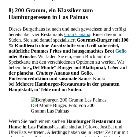
8) 200 Gramm, ein Klassiker zum
Hamburgeressen in Las Palmas
Dieses Burgerhaus ist nach und nach gewachsen und verfügt
bereits über vier Restaurants
Gran Canaria
. Einer davon im
Süden. Sie sind darauf spezialisiert
Gourmet-Burger mit 100
% Rindfleisch ohne Zusatzstoffe vom Grill zubereitet,
natürliche Pommes Frites und hausgemachtes Brot
Gofio
oder Brioche.
Wir laden Sie ein, einen Blick auf die
Speisekarte mit den verschiedenen Optionen zu werfen. Wir
heben ihre
„Del Monte“-Burger mit Blattspinat,
Leber
auf
der plancha,
Chutney
Ananas und Gofio,
Portweinreduktion und saisonale Sauce
. Konto
bei
Mehrere Hamburger-Restaurants in der gesamten
Hauptstadt, in Telde und im Süden
.
Del Monte Burger. Foto von 200
Gramm Las Palmas
Wenn Sie nach einem suchen
Hamburger-Restaurant zu
Hause in Las Palmas
Fast alle sind auf Glovo, JustEat und
UberEats vertreten. Allerdings haben sie in letzter Zeit nur mit