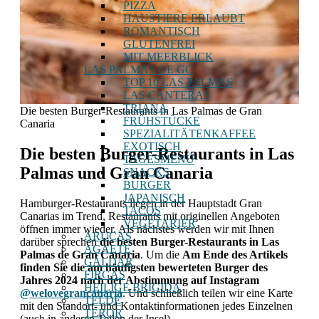
PIZZA
HAUSTIERE ERLAUBT
ROMANTISCH
GLUTENFREI
MIT MEERBLICK
LAS PALMAS DE GC
TOP 10 LAS PALMAS
LAS CANTERAS
TRIANA
Die besten Burger-Restaurants in Las Palmas de Gran
FRÜHSTÜCKE
Canaria
SPEZIALITÄTENKAFFEE
EXOTISCH
Die besten Burger-Restaurants in Las
TAGESMENÜ
Palmas und Gran Canaria
SNACKS
BURGER
JAPANISCH
Hamburger-Restaurants liegen in der Hauptstadt Gran
TACOS
Canarias im Trend, Restaurants mit originellen Angeboten
VEGETARIER
öffnen immer wieder. Als nächstes werden wir mit Ihnen
ARUCAS
darüber sprechen
die besten Burger-Restaurants in Las
AGAETE
Palmas de Gran Canaria
. Um die
Am Ende des Artikels
GÁLDAR
finden Sie die am häufigsten bewerteten Burger des
FIRGAS
Jahres 2024 nach der Abstimmung auf Instagram
HEILIGE BRIGIDA
@welovegrancanaria
. Und schließlich teilen wir eine Karte
TELDE
mit den Standort- und Kontaktinformationen jedes Einzelnen
TEROR
(auch in anderen Teilen der Insel).