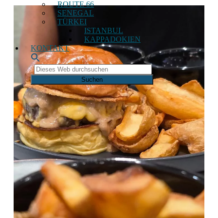
ROUTE 66
SENEGAL
TÜRKEI
ISTANBUL
KAPPADOKIEN
KONTAKT
Dieses
Web
durchsuchen