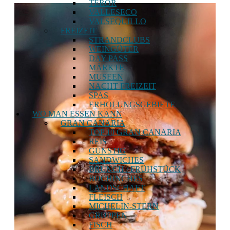
TEROR
VALLESECO
VALSEQUILLO
FREIZEIT
STRANDCLUBS
WEINGÜTER
DAY PASS
MÄRKTE
MUSEEN
NACHT FREIZEIT
SPAS
ERHOLUNGSGEBIETE
WO MAN ESSEN KANN
GRAN CANARIA
TOP 10 GRAN CANARIA
REIS
GÜNSTIG
SANDWICHES
BRUNCH / FRÜHSTÜCK
BOCHINCHES
LANDSCHAFT
FLEISCH
MICHELIN-STERN
GRUPPEN
FISCH