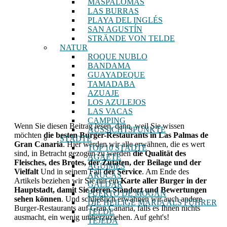
MASPALOMAS
LAS BURRAS
PLAYA DEL INGLÉS
SAN AGUSTÍN
STRÄNDE VON TELDE
NATUR
ROQUE NUBLO
BANDAMA
GUAYADEQUE
TAMADABA
AZUAJE
LOS AZULEJOS
LAS VACAS
CAMPING
Wenn Sie diesen Beitrag lesen, dann, weil Sie wissen
AUSSICHTSPUNKTE
möchten
die besten Burger-Restaurants in Las Palmas de
STÄDTE
Gran Canaria
. Hier werden wir alle erwähnen, die es wert
TOP 10 STÄDTE
sind, in Betracht gezogen zu werden
die Qualität des
AGAETE
Fleisches, des Brotes, der Zutaten, der Beilage und der
AGÜIMES
Vielfalt
Und in seinem Fall
der Service
. Am Ende des
ARUCAS
Artikels beziehen wir Sie mit ein
Karte aller Burger in der
GÁLDAR
Hauptstadt, damit Sie deren Standort und Bewertungen
PUERTO DE MOGÁN
sehen können
. Und schließlich erwähnen wir auch andere
DIE HEILIGE MARIA ALS FÜHRER
Burger-Restaurants auf Gran Canaria, falls es Ihnen nichts
TELDE
ausmacht, ein wenig umherzuziehen. Auf geht's!
TEJEDA