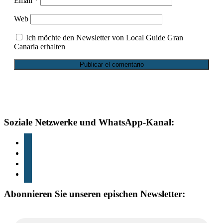
Email
*
Web
Ich möchte den Newsletter von Local Guide Gran
Canaria erhalten
Fußzeile
Soziale Netzwerke und WhatsApp-Kanal:
instagram
TikTok
Youtube
whatsapp
Abonnieren Sie unseren epischen Newsletter: