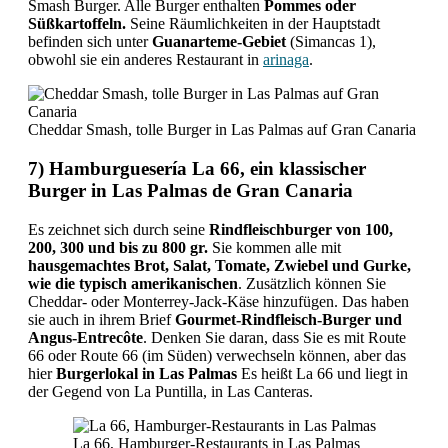
Smash Burger. Alle Burger enthalten
Pommes oder
Süßkartoffeln.
Seine Räumlichkeiten in der Hauptstadt
befinden sich unter
Guanarteme-Gebiet
(Simancas 1),
obwohl sie ein anderes Restaurant in
arinaga
.
Cheddar Smash, tolle Burger in Las Palmas auf Gran Canaria
7) Hamburguesería La 66, ein klassischer
Burger in Las Palmas de Gran Canaria
Es zeichnet sich durch seine
Rindfleischburger von 100,
200, 300 und bis zu 800 gr.
Sie kommen alle mit
hausgemachtes Brot, Salat, Tomate, Zwiebel und Gurke,
wie die typisch amerikanischen
. Zusätzlich können Sie
Cheddar- oder Monterrey-Jack-Käse hinzufügen. Das haben
sie auch in ihrem Brief
Gourmet-Rindfleisch-Burger und
Angus-Entrecôte
. Denken Sie daran, dass Sie es mit Route
66 oder Route 66 (im Süden) verwechseln können, aber das
hier
Burgerlokal in Las Palmas
Es heißt La 66 und liegt in
der Gegend von La Puntilla, in Las Canteras.
La 66, Hamburger-Restaurants in Las Palmas