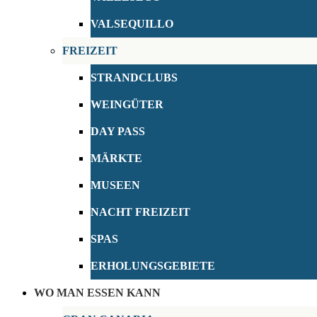
VALSEQUILLO
FREIZEIT
STRANDCLUBS
WEINGÜTER
DAY PASS
MÄRKTE
MUSEEN
NACHT FREIZEIT
SPAS
ERHOLUNGSGEBIETE
WO MAN ESSEN KANN