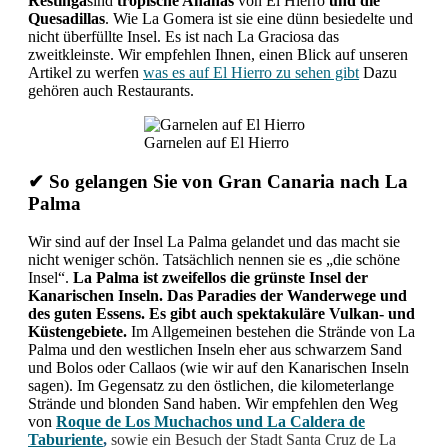
Restinga
sind
tropische Ananas
von El Hierro
und die
Quesadillas
. Wie La Gomera ist sie eine dünn besiedelte und
nicht überfüllte Insel. Es ist nach La Graciosa das
zweitkleinste. Wir empfehlen Ihnen, einen Blick auf unseren
Artikel zu werfen
was es auf El Hierro zu sehen gibt
Dazu
gehören auch Restaurants.
Garnelen auf El Hierro
✔ So gelangen Sie von Gran Canaria nach La
Palma
Wir sind auf der Insel La Palma gelandet und das macht sie
nicht weniger schön. Tatsächlich nennen sie es „die schöne
Insel“.
La Palma ist zweifellos die grünste Insel der
Kanarischen Inseln.
Das Paradies der Wanderwege und
des guten Essens. Es gibt auch spektakuläre Vulkan- und
Küstengebiete.
Im Allgemeinen bestehen die Strände von La
Palma und den westlichen Inseln eher aus schwarzem Sand
und Bolos oder Callaos (wie wir auf den Kanarischen Inseln
sagen). Im Gegensatz zu den östlichen, die kilometerlange
Strände und blonden Sand haben. Wir empfehlen den Weg
von
Roque de Los Muchachos und La Caldera de
Taburiente
,
sowie ein Besuch der Stadt Santa Cruz de La