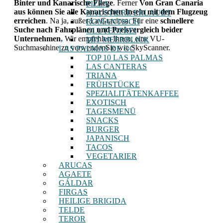
Binter und
Kanarische Fliege
. Ferner
Von Gran Canaria
PIZZA
aus können Sie alle Kanarischen Inseln mit dem Flugzeug
HAUSTIERE ERLAUBT
erreichen
. Na ja, außer La Graciosa. Für eine
schnellere
ROMANTISCH
Suche nach Fahrplänen und Preisvergleich beider
GLUTENFREI
Unternehmen
,
Wir empfehlen Ihnen, eine VU-
MIT MEERBLICK
Suchmaschine zu verwenden
Sie
wie SkyScanner.
LAS PALMAS DE GC
TOP 10 LAS PALMAS
LAS CANTERAS
TRIANA
FRÜHSTÜCKE
SPEZIALITÄTENKAFFEE
EXOTISCH
TAGESMENÜ
SNACKS
BURGER
JAPANISCH
TACOS
VEGETARIER
ARUCAS
AGAETE
GÁLDAR
FIRGAS
HEILIGE BRIGIDA
TELDE
TEROR