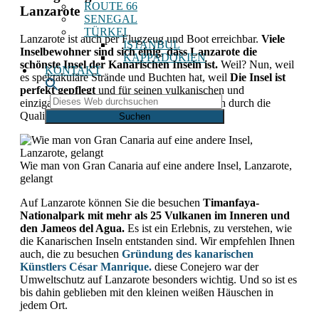
ROUTE 66
Lanzarote
SENEGAL
TÜRKEI
Lanzarote ist auch per Flugzeug und Boot erreichbar.
Viele
ISTANBUL
Inselbewohner sind sich einig, dass Lanzarote die
KAPPADOKIEN
schönste Insel der Kanarischen Inseln ist.
Weil? Nun, weil
KONTAKT
es spektakuläre Strände und Buchten hat, weil
Die Insel ist
perfekt gepflegt
und für seinen vulkanischen und
Dieses
einzigartigen Charakter. Es zeichnet sich auch durch die
Web
Qualität seiner Weine aus.
durchsuchen
Wie man von Gran Canaria auf eine andere Insel, Lanzarote,
gelangt
Auf Lanzarote können Sie die besuchen
Timanfaya-
Nationalpark mit mehr als 25 Vulkanen im Inneren und
den Jameos del Agua
.
Es ist ein Erlebnis, zu verstehen, wie
die Kanarischen Inseln entstanden sind. Wir empfehlen Ihnen
auch, die zu besuchen
Gründung des kanarischen
Künstlers César Manrique.
diese
Conejero war der
Umweltschutz auf Lanzarote besonders wichtig. Und so ist es
bis dahin geblieben mit den kleinen weißen Häuschen in
jedem Ort.