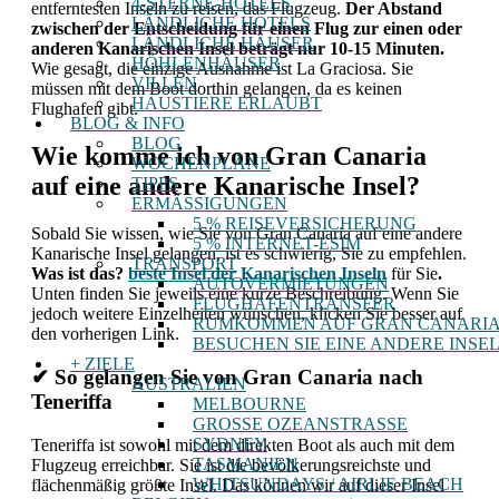
4-STERNE-HOTELS
entferntesten Inseln zu reisen, das Flugzeug.
Der Abstand
LÄNDLICHE HOTELS
zwischen der Entscheidung für einen Flug zur einen oder
LÄNDLICHE HÄUSER
anderen Kanarischen Insel beträgt nur 10-15 Minuten.
HÖHLENHÄUSER
Wie gesagt, die einzige Ausnahme ist La Graciosa. Sie
VILLEN
müssen mit dem Boot dorthin gelangen, da es keinen
HAUSTIERE ERLAUBT
Flughafen gibt.
BLOG & INFO
BLOG
Wie komme ich von Gran Canaria
WOCHENPLÄNE
auf eine andere Kanarische Insel?
TIPPS
ERMÄSSIGUNGEN
5 % REISEVERSICHERUNG
Sobald Sie wissen, wie Sie von Gran Canaria auf eine andere
5 % INTERNET-ESIM
Kanarische Insel gelangen, ist es schwierig, Sie zu empfehlen.
TRANSPORT
Was ist das?
beste Insel der Kanarischen Inseln
für Sie
.
AUTOVERMIETUNGEN
Unten finden Sie jeweils eine kurze Beschreibung. Wenn Sie
FLUGHAFENTRANSFER
jedoch weitere Einzelheiten wünschen, klicken Sie besser auf
RUMKOMMEN AUF GRAN CANARI
den vorherigen Link.
BESUCHEN SIE EINE ANDERE INSE
+ ZIELE
✔ So gelangen Sie von Gran Canaria nach
AUSTRALIEN
Teneriffa
MELBOURNE
GROSSE OZEANSTRASSE
SYDNEY
Teneriffa ist sowohl mit dem direkten Boot als auch mit dem
TASMANIEN
Flugzeug erreichbar. Sie ist die bevölkerungsreichste und
WHITSUNDAYS / AIRLIE BEACH
flächenmäßig größte Insel. Das können wir auf dieser Insel