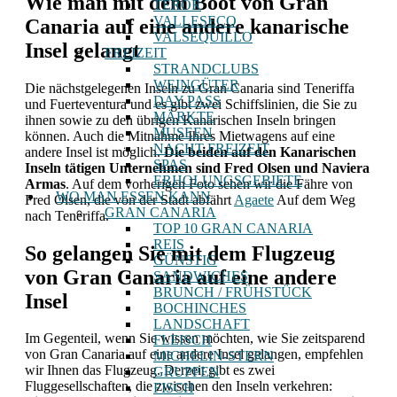
Wie man mit dem Boot von Gran
TEROR
VALLESECO
Canaria auf eine andere kanarische
VALSEQUILLO
Insel gelangt
FREIZEIT
STRANDCLUBS
WEINGÜTER
Die nächstgelegenen Inseln zu Gran Canaria sind Teneriffa
DAY PASS
und Fuerteventura und es gibt zwei Schiffslinien, die Sie zu
MÄRKTE
ihnen sowie zu den übrigen Kanarischen Inseln bringen
MUSEEN
können. Auch die Mitnahme Ihres Mietwagens auf eine
NACHT FREIZEIT
andere Insel ist möglich.
Die beiden auf den Kanarischen
SPAS
Inseln tätigen Unternehmen sind Fred Olsen und Naviera
ERHOLUNGSGEBIETE
Armas
. Auf dem vorherigen Foto sehen wir die Fähre von
WO MAN ESSEN KANN
Fred Olsen, die von der Stadt abfährt
Agaete
Auf dem Weg
GRAN CANARIA
nach Teneriffa.
TOP 10 GRAN CANARIA
REIS
So gelangen Sie mit dem Flugzeug
GÜNSTIG
von Gran Canaria auf eine andere
SANDWICHES
BRUNCH / FRÜHSTÜCK
Insel
BOCHINCHES
LANDSCHAFT
Im Gegenteil, wenn Sie wissen möchten, wie Sie zeitsparend
FLEISCH
von Gran Canaria auf eine andere Insel gelangen, empfehlen
MICHELIN-STERN
wir Ihnen das Flugzeug. Derzeit gibt es zwei
GRUPPEN
Fluggesellschaften, die zwischen den Inseln verkehren:
FISCH