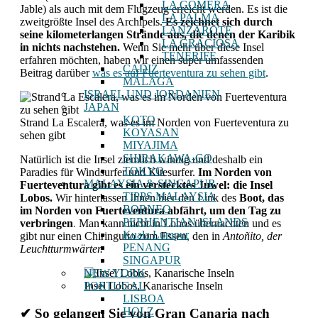
LA GOMERA
Jable) als auch mit dem Flugzeug erreicht werden. Es ist die
LA PALMA
zweitgrößte Insel des Archipels.
Es zeichnet sich durch
LANZAROTE
seine kilometerlangen Strände aus, die denen der Karibik
LA GRACIOSA
in nichts nachstehen.
Wenn Sie mehr über diese Insel
TENERIFE
erfahren möchten, haben wir einen super umfassenden
CADIZ
Beitrag darüber
was es auf Fuerteventura zu sehen gibt
.
MÁLAGA
ISRAEL UND JORDANIEN
JAPAN
KOTO
Strand La Escalera, was es im Norden von Fuerteventura zu
KOYASAN
sehen gibt
MIYAJIMA
SHIRAKAWA-GO
Natürlich ist die Insel ziemlich windig und deshalb ein
TOKYO
Paradies für Windsurfer und Kitesurfer.
Im Norden von
MALAYSIA & SINGAPUR
Fuerteventura gibt es ein verstecktes Juwel: die Insel
TIPPS MALAYSIA
Lobos.
Wir hinterlassen Ihnen hier den Link des
Boot, das
BORNEO
im Norden von Fuerteventura abfährt, um den Tag zu
PERHENTIAN ISLANDS
verbringen
.
Man kann nicht in Lobos übernachten und es
Kuala Lumpur
gibt nur einen Chiringuito zum Essen, den in
Antoñito, der
PENANG
Leuchtturmwärter.
SINGAPUR
NEW YORK
PORTUGAL
Insel Lobos, Kanarische Inseln
LISBOA
HOLZ
✔ So gelangen Sie von Gran Canaria nach