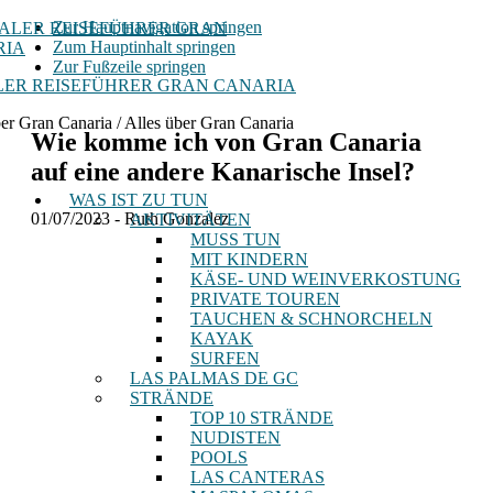
Zur Hauptnavigation springen
Zum Hauptinhalt springen
Zur Fußzeile springen
ER REISEFÜHRER GRAN CANARIA
ber Gran Canaria / Alles über Gran Canaria
Wie komme ich von Gran Canaria
auf eine andere Kanarische Insel?
WAS IST ZU TUN
01/07/2023
-
Ruth Gonzalez
AKTIVITÄTEN
MUSS TUN
MIT KINDERN
KÄSE- UND WEINVERKOSTUNG
PRIVATE TOUREN
TAUCHEN & SCHNORCHELN
KAYAK
SURFEN
LAS PALMAS DE GC
STRÄNDE
TOP 10 STRÄNDE
NUDISTEN
POOLS
LAS CANTERAS