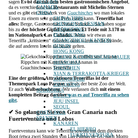
BELGIEN
sagen
Es ist das mit dem besten gastronomischen Angebot
,
CANADA
da es verschiedene hat
Restaurants mit Michelin-Sternen
CHINA
und es gibt ein Netzwerk von
Guachinches
wo man lokales
CHINA-TIPPS
Essen zu einem sehr guten Preis essen kann.
Teneriffa hat
CHENGDU & LESHAN
alles:
Berge, Gastronomie, Natur, Strände... Sie haben sogar
CHONGQING
bis zu
der höchste Gipfel Spaniens, El Teide mit 3.178 m
FENGHUANG
im Nationalpark Las Cañadas
. Wenn wir etwas an
GUANGZHOU / KANTON
Teneriffa „kritisieren“ müssten, dann wären es die Strände,
GUILIN
die auf anderen Inseln als besser gelten.
HONG KONG
PEKING & CHINESISCHE MAUER
Rippchen mit Kartoffeln und Ananas in
SHANGHAI
Guachinche aus Teneriffa
SHENZHEN
XIAN & TERRAKOTTA-KRIEGER
Eine der größten Attraktionen Teneriffas ist der
ZHANGJIAJIE
Themenpark Loro Parque
, gilt als der beste Zoo der Welt.
ZHAOXING
Er auch
Walbeobachtung
.
Wir verlassen dich
mit einem
SÜDKOREA
kompletten Beitrag darüber
was es auf Teneriffa zu sehen
BUSAN
gibt
.
JEJU INSEL
SEOUL
✔ So gelangen Sie von Gran Canaria nach
COSTA RICA
SPANIEN
Fuerteventura und Lobos
KANAREN
EL HIERRO
Fuerteventura kann wie Teneriffa sowohl mit dem direkten
FUERTEVENTURA
Boot (etwa zwei Stunden von Las Palmas de GC nach Morro