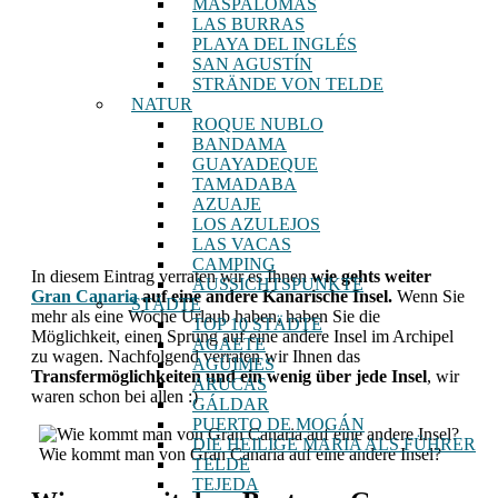
MASPALOMAS
LAS BURRAS
PLAYA DEL INGLÉS
SAN AGUSTÍN
STRÄNDE VON TELDE
NATUR
ROQUE NUBLO
BANDAMA
GUAYADEQUE
TAMADABA
AZUAJE
LOS AZULEJOS
LAS VACAS
CAMPING
In diesem Eintrag verraten wir es Ihnen
wie gehts weiter
AUSSICHTSPUNKTE
Gran Canaria
auf eine andere Kanarische Insel.
Wenn Sie
STÄDTE
mehr als eine Woche Urlaub haben, haben Sie die
TOP 10 STÄDTE
Möglichkeit, einen Sprung auf eine andere Insel im Archipel
AGAETE
zu wagen. Nachfolgend verraten wir Ihnen das
AGÜIMES
Transfermöglichkeiten und ein wenig über jede Insel
, wir
ARUCAS
waren schon bei allen :)
GÁLDAR
PUERTO DE MOGÁN
DIE HEILIGE MARIA ALS FÜHRER
Wie kommt man von Gran Canaria auf eine andere Insel?
TELDE
TEJEDA