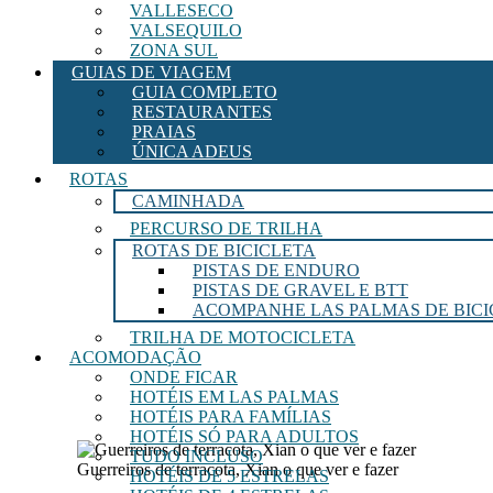
VALLESECO
VALSEQUILO
ZONA SUL
GUIAS DE VIAGEM
GUIA COMPLETO
RESTAURANTES
PRAIAS
ÚNICA ADEUS
ROTAS
CAMINHADA
PERCURSO DE TRILHA
ROTAS DE BICICLETA
PISTAS DE ENDURO
PISTAS DE GRAVEL E BTT
ACOMPANHE LAS PALMAS DE BICI
TRILHA DE MOTOCICLETA
ACOMODAÇÃO
ONDE FICAR
HOTÉIS EM LAS PALMAS
HOTÉIS PARA FAMÍLIAS
HOTÉIS SÓ PARA ADULTOS
TUDO INCLUSO
Guerreiros de terracota, Xian o que ver e fazer
HOTÉIS DE 5 ESTRELAS