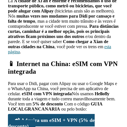
La
A cidade de Xi'an é enorme e recomendamos o uso de
transporte público, como metrô ou bicicletas, que você
pode alugar com Alipay
(bicicletas azuis são as melhores).
Nós
muitas vezes nos mudamos para Didi por cansaço e
falta de tempo
, mas a cidade tem muito trânsito e às vezes é
contraproducente se você estiver com pressa.
Para distâncias
curtas, caminhar é a melhor opção, pois os principais
atrativos ficam próximos uns dos outros
e/ou dentro da
parede. E se você quiser saber
Como chegar a Xian de
outras cidades na China
, você pode ver os trens em
esta
página
.
📱 Internet na China: eSIM com VPN
integrada
Para usar o Didi, pagar com Alipay ou usar o Google Maps e
o WhatsApp na China, você precisa de um aplicativo de
celular.
eSIM com VPN integrada
Nós usamos
Hellofly
durante toda a viagem e tudo correu maravilhosamente bem.
Você tem um
5% de desconto
Com o código
GUIA
LOCALGRANCANARIA
ou pelo botão:
📲 Adquira um eSIM + VPN (5% de
desconto)