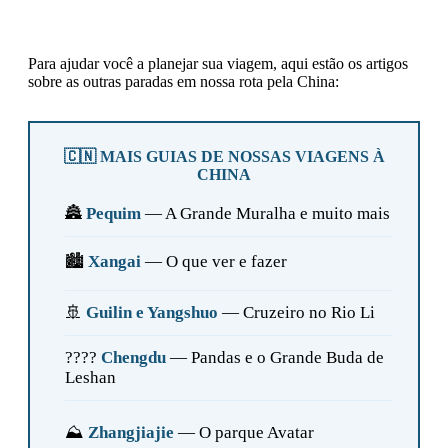
Para ajudar você a planejar sua viagem, aqui estão os artigos
sobre as outras paradas em nossa rota pela China:
🇨🇳 MAIS GUIAS DE NOSSAS VIAGENS À
CHINA
🏯
Pequim
— A Grande Muralha e muito mais
🏙️
Xangai
— O que ver e fazer
🚢
Guilin e Yangshuo
— Cruzeiro no Rio Li
????
Chengdu
— Pandas e o Grande Buda de
Leshan
⛰️
Zhangjiajie
— O parque Avatar