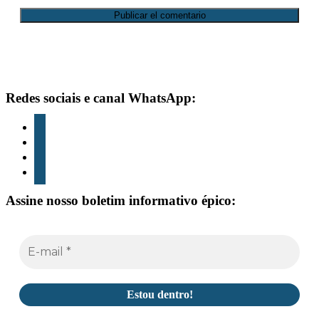
Rodapé
Redes sociais e canal WhatsApp:
Instagram
TikTok
Youtube
whatsapp
Assine nosso boletim informativo épico: