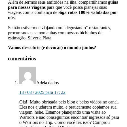
Além de sermos seus anfitriões na ilha, compartilhamos
guias
para nossas viagens
para que você possa planejar suas
viagens com a confiança de
Siga rotas 100% validadas por
nós.
Se não estivermos viajando ou "degustando" restaurantes,
procure-nos nas montanhas com nossos bichinhos de
estimação, Silver e Plata.
Vamos descobrir (e devorar) o mundo juntos?
Interações
comentários
com
leitores
Adela
dados
13 / 08 / 2025 para 17: 22
Olá!! Muito obrigada pelo blog e pelos vídeos no canal.
Eles nos ajudaram muito, e praticamente copiamos sua
viagem, hehe. Estamos planejando uma visita ao
Warriors e não conseguimos encontrar ingressos só para
o Warriors no Trip. Como você fez isso? Comprou