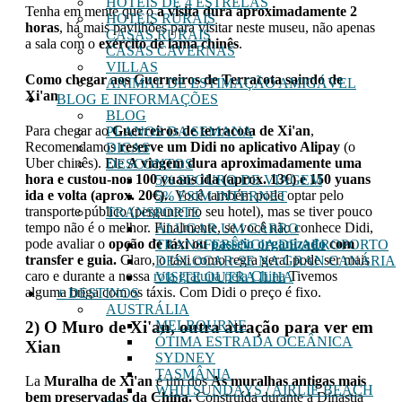
HOTÉIS DE 4 ESTRELAS
Tenha em mente que o
a visita dura aproximadamente 2
HOTÉIS RURAIS
horas
, há mais pavilhões para visitar neste museu, não apenas
CASAS RURAIS
a sala com o
exército de lama chinês
.
CASAS CAVERNAS
VILLAS
Como chegar aos Guerreiros de Terracota saindo de
ANIMAL DE ESTIMAÇÃO AMIGÁVEL
Xi'an
BLOG E INFORMAÇÕES
BLOG
Para chegar ao
Guerreiros de terracota de Xi'an
,
PLANOS DA SEMANA
Recomendamos
reserve um Didi no aplicativo Alipay
(o
DICAS
Uber chinês). Ele
A viagem dura aproximadamente uma
DESCONTOS
hora e custou-nos 100 yuans ida (aprox. 13€) e 150 yuans
5% SEGURO DE VIAGEM
ida e volta (aprox. 20€).
. Você também pode optar pelo
5% ESIM INTERNET
transporte público (pergunte no seu hotel), mas se tiver pouco
TRANSPORTE
tempo não é o melhor. Finalmente, se você não conhece Didi,
ALUGAR UM CARRO
pode avaliar o
opção de táxi ou
passeio organizado
com
TRANSFERÊNCIA DE AEROPORTO
transfer e guia.
Claro, o táxi como regra geral pode ser mais
DESLOCAR-SE NA GRAN CANÁRIA
caro e durante a nossa
rota gratuita pela China
Tivemos
VISITE OUTRA ILHA
alguma briga com os táxis. Com Didi o preço é fixo.
+ DESTINOS
AUSTRÁLIA
2) O Muro de Xi'an, outra atração para ver em
MELBOURNE
ÓTIMA ESTRADA OCEÂNICA
Xian
SYDNEY
TASMÂNIA
La
Muralha de Xi'an
é um dos
As muralhas antigas mais
WHITSUNDAYS / AIRLIE BEACH
bem preservadas da China.
Construída durante a Dinastia