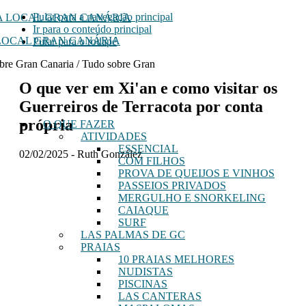
Pular para a navegação principal
Ir para o conteúdo principal
LOCAL GRAN CANÁRIA
Pular para o rodapé
bre Gran Canaria / Tudo sobre Gran
O que ver em Xi'an e como visitar os
Guerreiros de Terracota por conta
própria
O QUE FAZER
ATIVIDADES
ESSENCIAL
02/02/2025
-
Ruth González
COM FILHOS
PROVA DE QUEIJOS E VINHOS
PASSEIOS PRIVADOS
MERGULHO E SNORKELING
CAIAQUE
SURF
LAS PALMAS DE GC
PRAIAS
10 PRAIAS MELHORES
NUDISTAS
PISCINAS
LAS CANTERAS