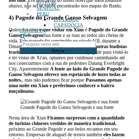
nós dois
. Era bem perto do nosso hotel que mencionamos
ROTA 66
abaixo, não sei se vocês encontrarão nos mapas do Baidu.
SENEGAL
PERU
4) Pagode do Grande Ganso Selvagem
ISTAMBUL
CAPADÓCIA
Outro dos sites
o que visitar em Xian
é
Pagode do Grande
CONTATO
Ganso Selvagem
Sua fonte e as ruas ao redor são cheias de
vida. Este pagode foi construído no século VII, durante a
Pesquise
Dinastia Tang.
Foi usado para armazenar sutras budistas
nesta
trazidos da Índia
. Você pode entrar no pagode para visitá-lo
web
e ter vistas de Xi'an, optamos por continuar caminhando até
nos conectarmos com a rua de pedestres Datang Everbright
City. Aparentemente
A fonte ao lado do Grande Pagode do
Ganso Selvagem oferece um espetáculo de luzes todas as
noites.
, mas não pudemos ficar porque
Passamos apenas
uma noite em Xian e preferimos conhecer o bairro
muçulmano.
Grande Pagode do Ganso Selvagem e sua fonte
Nesta área de Xian
Ficamos surpresos com a quantidade
de turistas chineses vestidos de maneira tradicional.
próximo ao Grande Pagode e aos belos recantos em seu
entorno. Empresas de aluguel de ternos também
eles fazem