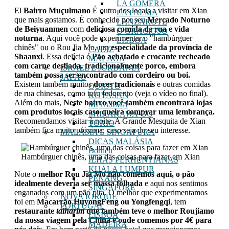
LA GOMERA
El
Bairro Muçulmano
É outro dos locais a visitar em Xian
LA PALMA
que mais gostamos. É conhecido por seu
Mercado Noturno
LANZAROTE
de Beiyuanmen
com
deliciosa comida de rua e vida
O GRACIOSO
noturna
. Aqui você pode experimentar o "hambúrguer
LISBOA
chinês" ou o Rou Jia Mo, um
especialidade da província de
CADIZ
Shaanxi
. Essa delícia é
Pão achatado e crocante recheado
MALAGA
com carne desfiada, tradicionalmente porco, embora
ISRAEL E JORDÂNIA
também possa ser encontrado com cordeiro ou boi.
JAPÃO
Existem também muitos
doces tradicionais
e outras comidas
QUIOTO
de rua chinesas, como tofu fedorento (veja o vídeo no final).
KOYASAN
Além do mais,
Neste bairro você também encontrará lojas
MIYAJIMA
com produtos locais caso queira comprar uma lembrança.
SHIRAKAWA-GO
Recomendamos visitar à noite. A Grande Mesquita de Xian
TOKIO
também fica muito próxima, caso seja do seu interesse.
MALÁSIA E SINGAPURA
DICAS MALÁSIA
Bornéu
Hambúrguer chinês, uma das coisas para fazer em Xian
ILHAS PERHENTIANAS
KUALA LUMPUR
Note o
melhor Rou Jia Mo não comemos aqui, o pão
PENANG
idealmente deveria ser massa folhada
e aqui nos sentimos
SINGAPORE
enganados com um pão pita. O melhor que experimentamos
NOVA IORQUE
foi em
Macarrão HuyongFeng ou Yongfengqi
, tem
PORTUGAL
restaurante
talharim
que também teve o melhor Roujiamo
LISBOA
da nossa viagem pela China e onde comemos por 4€ para
MADEIRA