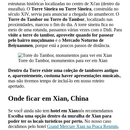
estruturas históricas localizadas no centro de Xi'an (dentro da
muralha). O
Torre Sineira ou Torre Sineira
, construída no
século XIV, servia para anunciar a chegada do amanhecer. O
Torre do Tambor ou Torre do Tambor
, localizado nas
proximidades, marcou o fim do dia. A torre sineira fica no
meio de uma rotunda, passamos várias vezes com o Didi. Para
visite a torre do tambor, aproveite quando for passear
pelo bairro muçulmano
e o
Mercado Noturno de
Beiyuanmen
, porque está a poucos passos de distância.
Torre do Tambor, monumentos para ver em Xian
Dentro da Torre existe uma coleção de tambores antigos
e, aparentemente, costuma haver apresentações musicais.
,
mas não tivemos tempo de incluí-lo em nosso roteiro
apertado.
Onde ficar em Xian, China
Se você ainda não tem
hotel em Xian
nós recomendamos
Escolha uma opção dentro da muralha de Xian para
poder ter os locais turísticos por perto.
No nosso caso
decidimos pelo hotel
Grand Mercure Xian na Praça Renmin
,