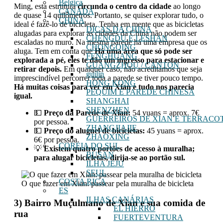
Belgica
Ming, esta estrutura
circunda o centro da cidade
ao longo
CANADÁ
de quase 14 quilômetros. Portanto, se quiser explorar tudo, o
CHINA
ideal é fazê-lo de bicicleta. Tenha em mente que as bicicletas
DICAS DA CHINA
alugadas para explorar as cidades da China não podem ser
CHENGDU E LESHAN
escaladas no muro. Na mesma parede há uma empresa que os
CHONGQING
aluga. Tem em conta que
Há uma área que só pode ser
FENGHUANG
explorada a pé, eles te dão um ingresso para estacionar e
GUANGZHOU / CANTON
retirar depois.
Em qualquer caso, não acreditamos que seja
guilin
imprescindível percorrer toda a parede se tiver pouco tempo.
HONG KONG
Há muitas coisas para ver em Xian e tudo nos parecia
PEQUIM E PAREDE CHINESA
igual.
SHANGHAI
SHENZHEN
💵
Preço da Parede de Xian:
54 yuans = aprox. 7€
GUERREIROS DE XIAN E TERRACO
por pessoa.
ZHANGJIAJIE
💵
Preço do aluguel de bicicletas:
45 yuans = aprox.
ZHAOXING
6€ por pessoa.
COREIA DO SUL
💡
Existem quatro portões de acesso à muralha;
BUSAN
para alugar bicicletas, dirija-se ao portão sul.
ILHA JEJU
SEUL
COSTA RICA
O que fazer em Xian: passear pela muralha de bicicleta
ES
ILHAS CANÁRIAS
3) Bairro Muçulmano de Xian e sua comida de
EL HIERRO
rua
FUERTEVENTURA