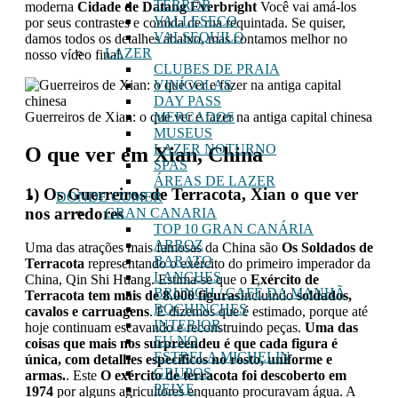
TERROR
moderna
Cidade de Datang Everbright
Você vai amá-los
VALLESECO
por seus contrastes e comida de rua requintada. Se quiser,
VALSEQUILO
damos todos os detalhes abaixo, mas contamos melhor no
LAZER
nosso vídeo final.
CLUBES DE PRAIA
VINÍCOLAS
DAY PASS
Guerreiros de Xian: o que ver e fazer na antiga capital chinesa
MERCADOS
MUSEUS
LAZER NOTURNO
O que ver em Xian, China
SPAS
ÁREAS DE LAZER
1) Os Guerreiros de Terracota, Xian o que ver
DONDE COMER
nos arredores
GRAN CANARIA
TOP 10 GRAN CANÁRIA
ARROZ
Uma das atrações mais famosas da China são
Os Soldados de
BARATO
Terracota
representando o exército do primeiro imperador da
LANCHES
China, Qin Shi Huang. Estima-se que o
Exército de
BRUNCH / CAFÉ DA MANHÃ
Terracota tem mais de 8.000 figuras
Incluindo
soldados,
BOCHINCHES
cavalos e carruagens
. E dizemos que é estimado, porque até
INTERIOR
hoje continuam escavando e reconstruindo peças.
Uma das
EU NO
coisas que mais nos surpreendeu é que cada figura é
ESTRELA MICHELIN
única, com detalhes específicos no rosto, uniforme e
GRUPOS
armas.
. Este
O exército de terracota foi descoberto em
PEIXE
1974
por alguns agricultores enquanto procuravam água. A