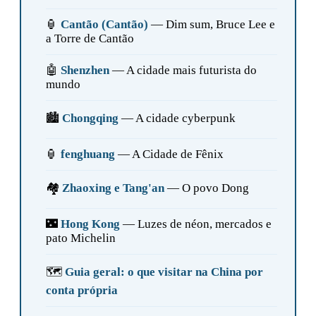
🏮
Cantão (Cantão)
— Dim sum, Bruce Lee e
a Torre de Cantão
🤖
Shenzhen
— A cidade mais futurista do
mundo
🏙️
Chongqing
— A cidade cyberpunk
🏮
fenghuang
— A Cidade de Fênix
🏘️
Zhaoxing e Tang'an
— O povo Dong
🌃
Hong Kong
— Luzes de néon, mercados e
pato Michelin
🗺️
Guia geral: o que visitar na China por
conta própria