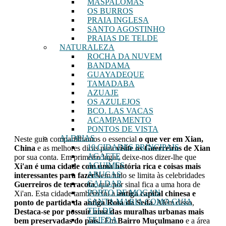
MASPALOMAS
OS BURROS
PRAIA INGLESA
SANTO AGOSTINHO
PRAIAS DE TELDE
NATURALEZA
ROCHA DA NUVEM
BANDAMA
GUAYADEQUE
TAMADABA
AZUAJE
OS AZULEJOS
BCO. LAS VACAS
ACAMPAMENTO
PONTOS DE VISTA
ALDEIAS
Neste guia compartilhamos o essencial
o que ver em Xian,
10 CIDADES PRINCIPAIS
China
e as melhores dicas para
visite os Guerreiros de Xian
AGAETE
por sua conta. Em primeiro lugar, deixe-nos dizer-lhe que
AGUIMES
Xi'an é uma cidade com uma história rica e coisas mais
ARUCAS
interessantes para fazer
Nem tudo se limita às celebridades
GALDAR
Guerreiros de terracota
, que por sinal fica a uma hora de
PORTO DE MOGAN
Xi'an. Esta cidade também foi a
antiga capital chinesa e
SANTA MARIA COMO GUIA
ponto de partida da antiga Rota da Seda
. Além disso,
TELDE
Destaca-se por possuir uma das muralhas urbanas mais
TEJEDA
bem preservadas do país.
. Em
Bairro Muçulmano
e a área