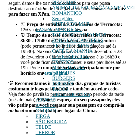
PIZZERIAS
seguir, damos-lhe os nossos conselhos para que possa
ANIMAL DE ESTIMAÇÃO AMIGÁVE
desfrutar ao máximo de uma das atividades.
coisas essenciais
ROMÂNTICO
para fazer em Xi'an.
Sem glúten
VISTAS DO MAR
💵
Preço de entrada dos Guerreiros de Terracota:
LAS PALMAS DE GC
120 yuans = aprox. 15€ por pessoa.
TOP 10 DE LAS PALMAS
⏰
Tempo de acesso dos Guerreiros de Terracota:
ZONE LAS CANTERAS
8h30 - 17h00 de 1º de março a 30 de novembro
ÁREA DE TRIANA
(pode permanecer no interior das instalações até às
CAFÉ DA MANHÃ
19h30). Na baixa temporada, de 1º de dezembro a 28
CAFÉ ESPECIAL
de fevereiro, o último horário de acesso é às 16h30 e
EXÓTICO
você pode ficar dentro do museu e seus pavilhões até as
MENU DO DIA
19h. Pode
compre ingressos antecipadamente por
LANCHES
horário em
esta página
.
BURGERS
💡
Recomendamos ir no final do dia, grupos de turistas
JAPONÊS
costumam ir logo pela manhã e também acordar cedo.
TACOS
Veja foto do pavilhão praticamente vazio no período da tarde
VEGETARIANOS
(mês de maio). E
Não se esqueça do seu passaporte, eles
ARUCAS
vão pedir para você resgatar sua passagem ou comprá-la
AGAETE
no local
como em qualquer lugar da China.
GALDAR
FIRGA
SÃO BRIGIDA
TELDE
TERROR