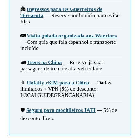
🏯
Ingressos para Os Guerreiros de
Terracota
— Reserve por horário para evitar
filas
🚌
Visita guiada organizada aos Warriors
— Com guia que fala espanhol e transporte
incluído
🚄
Trens na China
— Reserve já suas
passagens de trem de alta velocidade
📱
Holafly eSIM para a China
— Dados
ilimitados + VPN (5% de desconto:
LOCALGUIDEGRANCANARIA)
🛡️
Seguro para mochileiros IATI
— 5% de
desconto direto