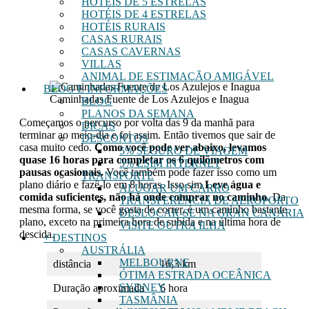
HOTÉIS DE 5 ESTRELAS
HOTÉIS DE 4 ESTRELAS
HOTÉIS RURAIS
CASAS RURAIS
CASAS CAVERNAS
VILLAS
ANIMAL DE ESTIMAÇÃO AMIGÁVEL
BLOG E INFORMAÇÕES
Caminhadas Fuente de Los Azulejos e Inagua
BLOG
PLANOS DA SEMANA
Começamos o percurso por volta das 9 da manhã para
DICAS
terminar ao meio-dia e foi assim. Então tivemos que sair de
DESCONTOS
casa muito cedo.
Como você pode ver abaixo, levamos
5% SEGURO DE VIAGEM
quase 16 horas para completar os 6 quilômetros com
5% ESIM INTERNET
pausas ocasionais.
Você também pode fazer isso como um
TRANSPORTE
plano diário e fazê-lo em 8 horas. Isso sim
Leve água e
ALUGAR UM CARRO
comida suficientes, não há onde comprar no caminho
. Da
TRANSFERÊNCIA DE AEROPORTO
mesma forma, se você gosta de correr, é um caminho bastante
DESLOCAR-SE NA GRAN CANÁRIA
plano, exceto na primeira hora de subida e na última hora de
VISITE OUTRA ILHA
descida.
+ DESTINOS
AUSTRÁLIA
MELBOURNE
distância
16,3 km
ÓTIMA ESTRADA OCEÂNICA
SYDNEY
Duração aproximada
6 hora
TASMÂNIA