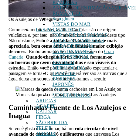
PIZZERIAS
ANIMAL DE ESTIMAÇÃO AMIGÁVE
ROMÂNTICO
Sem glúten
Os Azulejos de Veneguera
VISTAS DO MAR
Como certamente sabes, as Ilhas Canárias são de origem
LAS PALMAS DE GC
vulcânica e, por isso, não é raro encontrar amostras deste tipo.
TOP 10 DE LAS PALMAS
Não obstante,
Esta é a zona das Canárias onde é mais
ZONE LAS CANTERAS
apreciada, bem como onde se encontra a maior exibição
ÁREA DE TRIANA
de cores.
. Embora raramente chova nesta área do
Gran
CAFÉ DA MANHÃ
Canaria
,
Quando chegam fortes chuvas, formam-se
CAFÉ ESPECIAL
cachoeiras que caem das montanhas e são visíveis da
EXÓTICO
estrada.
. Então você pode imaginar o quão espetacular a
MENU DO DIA
paisagem se torna. O que você poderá ver são as marcas que a
LANCHES
água deixa em seu rastro como mostramos a seguir.
BURGERS
JAPONÊS
TACOS
Marcas da queda de uma cachoeira em Los Azulejos
VEGETARIANOS
ARUCAS
Caminhadas Fuente de Los Azulejos e
AGAETE
GALDAR
Inagua
FIRGA
SÃO BRIGIDA
TELDE
Se você gosta de caminhar, há um
rota circular de nível
TERROR
avançado de cerca de 16 quilômetros
que atravessa Los