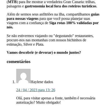
(
MTB
) para lhe mostrar a verdadeira Gran Canaria: trilhas,
paisagens e
gastronomia local fora dos roteiros turísticos
.
Além de sermos seus anfitriões na ilha, compartilhamos
guias
para nossas viagens
para que você possa planejar suas
viagens com a confiança de
Siga rotas 100% validadas por
nós.
Se não estivermos viajando ou "degustando" restaurantes,
procure-nos nas montanhas com nossos bichinhos de
estimação, Silver e Plata.
Vamos descobrir (e devorar) o mundo juntos?
Interações
comentários
com
leitores
Haylene
dados
24 / 04 / 2023 para 13: 26
Olá, para visitar apenas a fonte, também é necessária
autorização? Muito obrigado!