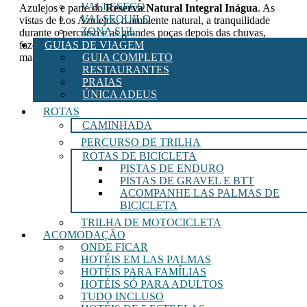
VALLESECO
Azulejos e parte do
Reserva Natural Integral Inágua
. As
VALSEQUILO
vistas de Los Azulejos, o ambiente natural, a tranquilidade
ZONA SUL
durante o percurso e as grandes poças depois das chuvas,
fazem deste percurso
caminhadas em Gran Canaria
uma das
GUIAS DE VIAGEM
mais belas da ilha.
GUIA COMPLETO
RESTAURANTES
PRAIAS
ÚNICA ADEUS
ROTAS
CAMINHADA
PERCURSO DE TRILHA
ROTAS DE BICICLETA
PISTAS DE ENDURO
PISTAS DE GRAVEL E BTT
ACOMPANHE LAS PALMAS DE
BICICLETA
TRILHA DE MOTOCICLETA
ACOMODAÇÃO
ONDE FICAR
HOTÉIS EM LAS PALMAS
HOTÉIS PARA FAMÍLIAS
HOTÉIS SÓ PARA ADULTOS
TUDO INCLUSO