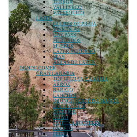
TERROR
VALLESECO
VALSEQUILO
LAZER
CLUBES DE PRAIA
VINÍCOLAS
DAY PASS
MERCADOS
MUSEUS
LAZER NOTURNO
SPAS
ÁREAS DE LAZER
DONDE COMER
GRAN CANARIA
TOP 10 GRAN CANÁRIA
ARROZ
BARATO
LANCHES
BRUNCH / CAFÉ DA MANHÃ
BOCHINCHES
INTERIOR
EU NO
ESTRELA MICHELIN
GRUPOS
PEIXE