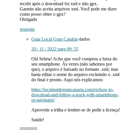
recebi após o download foi xml e não gpx.
Garmin não aceita arquivos xml. Você pode me dizer
como posso obter o gpx?
Obrigado
resposta
Guia Local Gran Canária
dados
20 / 11 / 2022 para 09: 55
Olá Selma! Acho que você comprou a faixa do
seu smartphone. Às vezes (não sabemos por
que), o arquivo é baixado no formato .xml, mas
basta editar o nome do arquivo excluindo o .xml
do final e pronto. Aqui nós explicamos:
https://localguidegrancanaria.com/en/how-to-
download-and-follow-a-track-with-smartphone-
or-navigator/
Aproveite a trilha e lembre-se de pedir a licença!
Saúde!