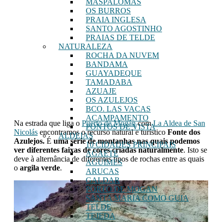
MASPALOMAS
OS BURROS
PRAIA INGLESA
SANTO AGOSTINHO
PRAIAS DE TELDE
NATURALEZA
ROCHA DA NUVEM
BANDAMA
GUAYADEQUE
TAMADABA
AZUAJE
OS AZULEJOS
BCO. LAS VACAS
ACAMPAMENTO
Na estrada que liga o
Puerto de Mogán
com
La Aldea de San
PONTOS DE VISTA
Nicolás
encontramos o recurso natural e turístico
Fonte dos
ALDEIAS
Azulejos.
É
uma série de montanhas nas quais podemos
10 CIDADES PRINCIPAIS
ver diferentes faixas de cores criadas naturalmente
. Isto se
AGAETE
deve à alternância de diferentes tipos de rochas entre as quais
AGUIMES
o
argila verde
.
ARUCAS
GALDAR
PORTO DE MOGAN
SANTA MARIA COMO GUIA
TELDE
TEJEDA