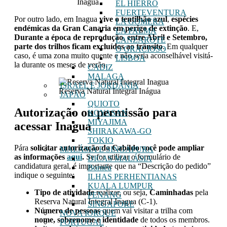
Inagua
EL HIERRO
FUERTEVENTURA
Por outro lado, em Inagua
vive o tentilhão azul
,
espécies
LA GOMERA
endémicas da Gran Canaria em perigo de extinção
. E,
LA PALMA
Durante a época de reprodução, entre Abril e Setembro,
LANZAROTE
parte dos trilhos ficam excluídos ao trânsito
. Em qualquer
O GRACIOSO
caso, é uma zona muito quente e não seria aconselhável visitá-
LISBOA
la durante os meses de verão.
CADIZ
MALAGA
ISRAEL E JORDÂNIA
Reserva Natural Integral Inágua
JAPÃO
QUIOTO
Autorização ou permissão para
KOYASAN
MIYAJIMA
acessar Inagua
SHIRAKAWA-GO
TOKIO
Pára
solicitar autorização do Cabildo você pode ampliar
MALÁSIA E SINGAPURA
as informações
aqui
.
Se for utilizar o formulário de
DICAS MALÁSIA
candidatura geral, é importante que na “Descrição do pedido”
Bornéu
indique o seguinte:
ILHAS PERHENTIANAS
KUALA LUMPUR
Tipo de atividade
realizar, ou seja,
Caminhadas
pela
PENANG
Reserva Natural Integral Inagua (C-1).
SINGAPORE
Número de pessoas
quem vai visitar a trilha com
NOVA IORQUE
nome, sobrenome e identidade
de todos os membros.
PORTUGAL