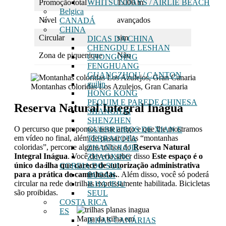
Promoção total
1.000 m
WHITSUNDAYS / AIRLIE BEACH
Belgica
Nível
avançados
CANADÁ
CHINA
Circular
sim
DICAS DA CHINA
CHENGDU E LESHAN
Zona de piquenique
Não
CHONGQING
FENGHUANG
GUANGZHOU / CANTON
guilin
Montanhas coloridas Los Azulejos, Gran Canaria
HONG KONG
PEQUIM E PAREDE CHINESA
Reserva Natural Integral Inágua
SHANGHAI
SHENZHEN
O percurso que propomos neste artigo e que lhe mostramos
GUERREIROS DE XIAN E
em vídeo no final, além de passar pelas “montanhas
TERRACOTA
coloridas”, percorre alguns trilhos do
Reserva Natural
ZHANGJIAJIE
Integral Inágua
. Você deveria saber disso
Este espaço é o
ZHAOXING
único da ilha que carece de autorização administrativa
COREIA DO SUL
para a prática de caminhadas.
. Além disso, você só poderá
BUSAN
circular na rede de trilhas expressamente habilitada. Bicicletas
ILHA JEJU
são proibidas.
SEUL
COSTA RICA
ES
Mapa da trilha em
ILHAS CANÁRIAS