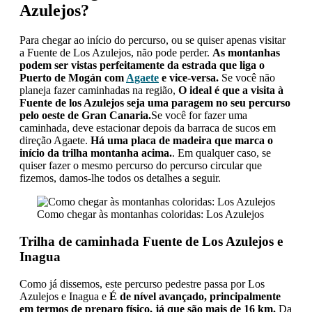
Azulejos?
Para chegar ao início do percurso, ou se quiser apenas visitar
a Fuente de Los Azulejos, não pode perder.
As montanhas
podem ser vistas perfeitamente da estrada que liga o
Puerto de Mogán com
Agaete
e vice-versa.
Se você não
planeja fazer caminhadas na região,
O ideal é que a visita à
Fuente de los Azulejos seja uma paragem no seu percurso
pelo oeste de Gran Canaria.
Se você for fazer uma
caminhada, deve estacionar depois da barraca de sucos em
direção Agaete.
Há uma placa de madeira que marca o
início da trilha montanha acima.
. Em qualquer caso, se
quiser fazer o mesmo percurso do percurso circular que
fizemos, damos-lhe todos os detalhes a seguir.
Como chegar às montanhas coloridas: Los Azulejos
Trilha de caminhada Fuente de Los Azulejos e
Inagua
Como já dissemos, este percurso pedestre passa por Los
Azulejos e Inagua e
É de nível avançado, principalmente
em termos de preparo físico, já que são mais de 16 km.
Da