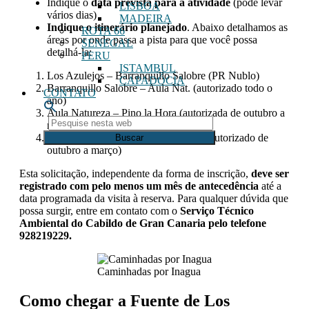
Indique o
data prevista para a atividade
(pode levar
LISBOA
vários dias)
MADEIRA
Indique o itinerário planejado
. Abaixo detalhamos as
ROTA 66
áreas por onde passa a pista para que você possa
SENEGAL
detalhá-la:
PERU
ISTAMBUL
Los Azulejos – Barranquillo Salobre (PR Nublo)
CAPADÓCIA
Barranquillo Salobre – Aula Nat. (autorizado todo o
CONTATO
ano)
Aula Natureza – Pino la Hora (autorizada de outubro a
Pesquise
março)
nesta
Pino la Hora – Barranquillo Salobre (autorizado de
web
outubro a março)
Esta solicitação, independente da forma de inscrição,
deve ser
registrado com pelo menos um mês de antecedência
até a
data programada da visita à reserva. Para qualquer dúvida que
possa surgir, entre em contato com o
Serviço Técnico
Ambiental do Cabildo de Gran Canaria pelo telefone
928219229.
Caminhadas por Inagua
Como chegar a Fuente de Los