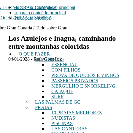
Pular para a navegação principal
Ir para o conteúdo principal
LOCAL GRAN CANÁRIA
Pular para o rodapé
bre Gran Canaria / Tudo sobre Gran
Los Azulejos e Inagua, caminhando
entre montanhas coloridas
O QUE FAZER
04/01/2023
-
Ruth González
ATIVIDADES
ESSENCIAL
COM FILHOS
PROVA DE QUEIJOS E VINHOS
PASSEIOS PRIVADOS
MERGULHO E SNORKELING
CAIAQUE
SURF
LAS PALMAS DE GC
PRAIAS
10 PRAIAS MELHORES
NUDISTAS
PISCINAS
LAS CANTERAS