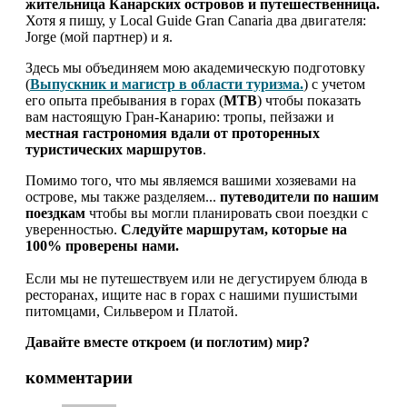
жительница Канарских островов и путешественница.
Хотя я пишу, у Local Guide Gran Canaria два двигателя:
Jorge (мой партнер) и я.
Здесь мы объединяем мою академическую подготовку
(
Выпускник и магистр в области туризма.
) с учетом
его опыта пребывания в горах (
MTB
) чтобы показать
вам настоящую Гран-Канарию: тропы, пейзажи и
местная гастрономия вдали от проторенных
туристических маршрутов
.
Помимо того, что мы являемся вашими хозяевами на
острове, мы также разделяем...
путеводители по нашим
поездкам
чтобы вы могли планировать свои поездки с
уверенностью.
Следуйте маршрутам, которые на
100% проверены нами.
Если мы не путешествуем или не дегустируем блюда в
ресторанах, ищите нас в горах с нашими пушистыми
питомцами, Сильвером и Платой.
Давайте вместе откроем (и поглотим) мир?
взаимодействие
комментарии
с