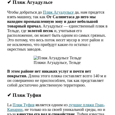
✔ Пляж Агуадульсе
Чтобы добраться до
Пляж Агуадульсе
да, нам придется
взять машину, так как
От Салинетаса до него мы
находим промышленную зону и даже небольшой
товарный причал.
Агуадульсе — единственный пляж в
Тельде, где
золотой песок
и, учитывая его
расположение, он может быть одним из самых грязных.
Это потому, что весь поток несет мусор в этот район и
не исключено, что прибудут какие-то остатки с
окрестных заводов.
Пляжи Агуадульсе, Тельде
В этом районе нет никаких услуг и почти нет
покрытия.
Длина этого пляжа составляет всего 140 м и
он совершенно не приспособлен, так как представляет
собой достаточно девственную территорию.
✔ Пляж Туфия
La
Пляж Туфия
является одним из
лучшие пляжи Гран-
Канарии
, не только из-за своей уникальной среды, но и
из-за
качество его вод и спокойствие
. Туфия известна