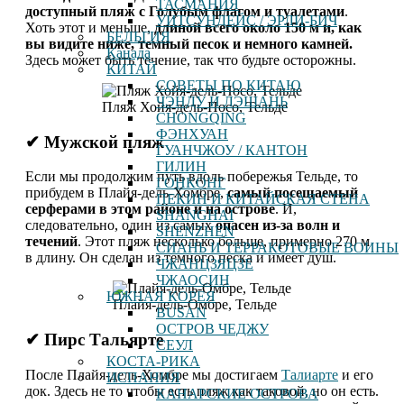
ТАСМАНИЯ
доступный пляж с Голубым флагом и туалетами
.
УИТСУНДЕЙС / ЭРЛИ-БИЧ
Хоть этот и меньше,
длиной всего около 150 м и, как
БЕЛЬГИЯ
вы видите ниже, темный песок и немного камней.
Канада
Здесь может быть течение, так что будьте осторожны.
КИТАЙ
СОВЕТЫ ПО КИТАЮ
ЧЭНДУ И ЛЭШАНЬ
Пляж Хойя-дель-Посо, Тельде
CHONGQING
ФЭНХУАН
✔ Мужской пляж
ГУАНЧЖОУ / КАНТОН
ГИЛИН
Если мы продолжим путь вдоль побережья Тельде, то
ГОНКОНГ
прибудем в Плайя-дель-Хомбре,
самый посещаемый
ПЕКИН И КИТАЙСКАЯ СТЕНА
серферами в этом районе и на острове
. И,
SHANGHAI
следовательно, один из самых
опасен из-за волн и
SHENZHEN
течений
. Этот пляж несколько больше, примерно 270 м
СИАНЬ И ТЕРРАКОТОВЫЕ ВОИНЫ
в длину. Он сделан из темного песка и имеет душ.
ЧЖАНЦЗЯЦЗЕ
ЧЖАОСИН
ЮЖНАЯ КОРЕЯ
Плайя-дель-Омбре, Тельде
BUSAN
ОСТРОВ ЧЕДЖУ
✔ Пирс Тальярте
СЕУЛ
КОСТА-РИКА
После Плайя-дель-Хомбре мы достигаем
Талиарте
и его
ИСПАНИЯ
док. Здесь не то чтобы есть пляж как таковой, но он есть.
КАНАРСКИЕ ОСТРОВА