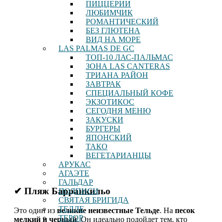
ПИЦЦЕРИИ
ЛЮБИМЧИК
РОМАНТИЧЕСКИЙ
БЕЗ ГЛЮТЕНА
ВИД НА МОРЕ
LAS PALMAS DE GC
ТОП-10 ЛАС-ПАЛЬМАС
ЗОНА LAS CANTERAS
ТРИАНА РАЙОН
ЗАВТРАК
СПЕЦИАЛЬНЫЙ КОФЕ
ЭКЗОТИКОС
СЕГОДНЯ МЕНЮ
ЗАКУСКИ
БУРГЕРЫ
ЯПОНСКИЙ
ТАКО
ВЕГЕТАРИАНЦЫ
АРУКАС
АГАЭТЕ
ГАЛЬДАР
✔ Пляж Барранкильо
ПОДПИСИ
СВЯТАЯ БРИГИДА
ТЕЛДЕ
Это один из
великие неизвестные Тельде
. На
песок
ТЕРОР
мелкий и черный
. Он идеально подойдет тем, кто