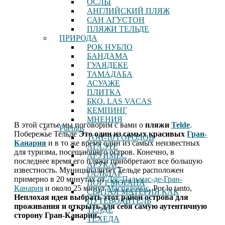
ОСЛЫ
АНГЛИЙСКИЙ ПЛЯЖ
САН АГУСТОН
ПЛЯЖИ ТЕЛЬДЕ
ПРИРОДА
РОК НУБЛО
БАНДАМА
ГУАЯДЕКЕ
ТАМАДАБА
АСУАЖЕ
ПЛИТКА
БКО. LAS VACAS
КЕМПИНГ
МНЕНИЯ
В этой статье мы поговорим с вами о
пляжи
Telde
.
Pueblos
Побережье Тельде
Это один из самых красивых
Гран-
ТОП-10 ГОРОДОВ
Канария
и в то же время один из самых неизвестных
АГАЭТЕ
для туризма, посещающего остров. Конечно, в
АГУИМЕС
последнее время его пляжи приобретают все большую
АРУКАС
известность. Муниципалитет Тельде расположен
ГАЛЬДАР
примерно в 20 минутах от
Лас-Пальмас-де-Гран-
ПОРТ МОГАНА
Канария
и около 25 минут
Маспаломас
, Por lo tanto,
СВЯТАЯ МАТЕРИЯ КАК
Неплохая идея выбрать этот район острова для
ПУТЕВОДИТЕЛЬ
проживания и открыть для себя самую аутентичную
ТЕЛДЕ
сторону Гран-Канарии.
.
ТЕХЕДА