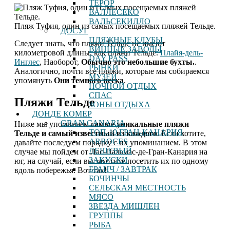
ТЕРОР
ВАЛЛЕСЕКО
ВАЛЬСЕКИЛЛО
Пляж Туфия, один из самых посещаемых пляжей Тельде.
ДОСУГ
ПЛЯЖНЫЕ КЛУБЫ
Следует знать, что пляжи Тельде не имеют
ВИННЫЕ ЗАВОДЫ
километровой длины, как пляжи Тельде.
Плайя-дель-
DAY PASS
Инглес
, Наоборот,
Обычно это небольшие бухты.
.
РЫНКИ
Аналогично, почти все пляжи, которые мы собираемся
МУЗЕИ
упомянуть
Они темного песка
.
НОЧНОЙ ОТДЫХ
СПАС
Пляжи Тельде
ЗОНЫ ОТДЫХА
ДОНДЕ КОМЕР
GRAN CANARIA
Ниже мы упоминаем
самые уникальные пляжи
ТОП-10 ГРАН-КАНАРИЯ
Тельде и самый известный из каждого
. Если хотите,
ARROCES
давайте последуем порядку с их упоминанием. В этом
ДЕШЕВЫЙ
случае мы пойдем от Лас-Пальмас-де-Гран-Канария на
ЗАКУСКИ
юг, на случай, если вы захотите посетить их по одному
БРАНЧ / ЗАВТРАК
вдоль побережья. Вот так!
БОЧИНЧЫ
СЕЛЬСКАЯ МЕСТНОСТЬ
МЯСО
ЗВЕЗДА МИШЛЕН
ГРУППЫ
РЫБА