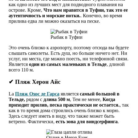
как одно из лучших мест для подводного плавания на
острове. Кроме,
Что нам нравится в Туфии, так это ее
аутентичность и морские нотки.
. Конечно, во время
прилива едва ли можно оказаться на песке.
Рыбак в Туфии
Это очень близко к аэропорту, поэтому отсюда вы будете
слышать самолеты. Есть душ, но больше ничего нет. Ни
услуг, ни места, где можно поесть, ни телефонной связи.
Является
один из самых маленьких в Тельде
, длиной
всего 110 м.
✔ Пляж Херон Айс
La
Пляж Охос де Гарса
является
самый большой в
Тельде,
рядом с
длина 500 м
, Тем не менее,
Когда
приходит прилив, песка практически не остается.
, так
как в то время дома строились очень близко к морю.
Здесь следует иметь в виду, что также может быть
ветрено. Фактически,
есть зона для виндсерфинга
.
Отлив в Heron Eyes