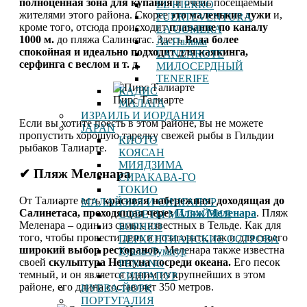
полноценная зона для купания
и очень посещаемый
EL HIERRO
жителями этого района. Скорее
это маленькие лужи
и,
FUERTEVENTURA
кроме того, отсюда происходит
плавание по каналу
LA GOMERA
1000 м.
до пляжа Салинетас. Здесь
Вода более
Ла-Пальма
спокойная и идеально подходит для каякинга,
LANZAROTE
серфинга с веслом и т. д.
МИЛОСЕРДНЫЙ
TENERIFE
КАДИС
Пирс Талиарте
МАЛАГА
ИЗРАИЛЬ И ИОРДАНИЯ
Если вы хотите поесть в этом районе, вы не можете
JAPAN
пропустить хорошую тарелку свежей рыбы в Гильдии
КИОТО
рыбаков Талиарте.
КОЯСАН
МИЯДЗИМА
✔ Пляж Меленара
СИРАКАВА-ГО
ТОКИО
От Талиарте есть
красивая набережная, доходящая до
МАЛАЙЗИЯ И СИНГАПУР
Салинетаса, проходящая через
Пляж Меленара
. Пляж
СОВЕТЫ МАЛАЙЗИЯ
Меленара – один из самых известных в Тельде. Как для
БОРНЕО
того, чтобы провести день и позагорать, так и для своего
ПЕРХЕНТИАНСКИЕ ОСТРОВА
широкий выбор ресторанов
. Меленара также известна
Куала-Лумпур
своей
скульптура Нептуна посреди океана.
Его песок
PENANG
темный, и он является одним из крупнейших в этом
СИНГАПУР
районе, его длина составляет 350 метров.
НУЕВА-ЙОРК
ПОРТУГАЛИЯ