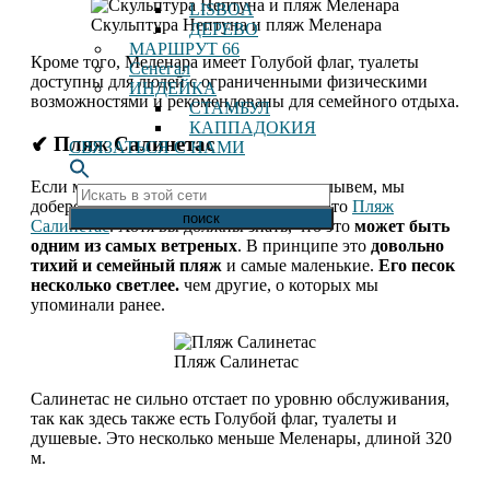
LISBOA
Скульптура Нептуна и пляж Меленара
ДЕРЕВО
МАРШРУТ 66
Кроме того, Меленара имеет Голубой флаг, туалеты
Сенегал
доступны для людей с ограниченными физическими
ИНДЕЙКА
возможностями и рекомендованы для семейного отдыха.
СТАМБУЛ
КАППАДОКИЯ
✔ Пляж Салинетас
СВЯЗАТЬСЯ С НАМИ
Если мы продолжим прогулку или поплывем, мы
Искать
доберемся до другого пляжа в Тельде. Это
Пляж
в
Салинетас
. Хотя вы должны знать, что это
может быть
этой
одним из самых ветреных
. В принципе это
довольно
сети
тихий и семейный пляж
и самые маленькие.
Его песок
несколько светлее.
чем другие, о которых мы
упоминали ранее.
Пляж Салинетас
Салинетас не сильно отстает по уровню обслуживания,
так как здесь также есть Голубой флаг, туалеты и
душевые. Это несколько меньше Меленары, длиной 320
м.