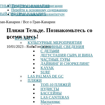
Перейти к основной навигации
Перейти к основному содержанию
ЫЙ ГИД ГРАН-КАНАРИЯ
Перейти к нижнему колонтитулу
ран-Канарии / Все о Гран-Канарии
Пляжи Тельде. Познакомьтесь со
всеми здесь!
КУЭ ХАСЕР
КУЛЬТУРНЫЕ МЕРОПРИЯТИЯ
10/01/2023
-
Ruth Гонсалеса
ОСНОВНЫЕ СВЕДЕНИЯ
С ДЕТЬМИ
ДЕГУСТАЦИЯ СЫРА И ВИНА
ЧАСТНЫЕ ТУРЫ
ДАЙВИНГ И СНОРКЕЛИНГ
KAYAK
SURF
LAS PALMAS DE GC
ПЛЯЖИ
ТОП-10 ПЛЯЖЕЙ
НУДИСТЫ
БАССЕЙНЫ
LAS CANTERAS
Маспаломас