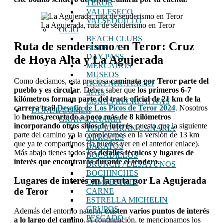
TEROR
VALLESECO
VALSEQUILLO
La Agujerada, ruta de senderismo en Teror
OCIO
BEACH CLUBS
Ruta de senderismo en Teror: Cruz
BODEGAS
DAY PASS
de Hoya Alta y La Agujerada
MERCADOS
MUSEOS
Como decíamos, esta preciosa
caminata por Teror
parte del
OCIO NOCTURNO
pueblo y es circular
. Debes saber que l
os primeros 6-7
SPAS
kilómetros forman parte del track oficial de 21 km de la
ZONAS RECREATIVAS
carrera trail
Desafío de Los Picos de Teror 2024
. Nosotros
DÓNDE COMER
lo
hemos recortado a poco más de 8 kilómetros
GRAN CANARIA
incorporando otros sitios de interés
, puesto que la siguiente
TOP 10 GRAN CANARIA
parte del camino ya la completamos en la versión de 13 km
ARROCES
que ya te compartimos (la puedes ver en el anterior enlace).
BARATOS
Más abajo tienes todos los
detalles técnicos y lugares de
BOCADILLOS
interés que encontrarás durante el sendero.
BRUNCH / DESAYUNOS
BOCHINCHES
Lugares de interés en la ruta por La Agujerada
CAMPESTRES
de Teror
CARNE
ESTRELLA MICHELIN
GRUPOS
Además del entorno natural,
existen varios puntos de interés
PESCADO
a lo largo del camino
. A continuación, te mencionamos los