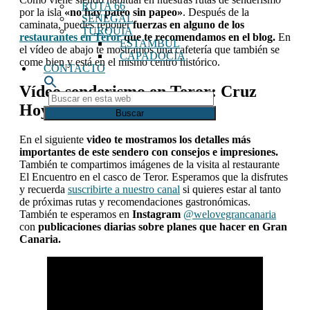
RUTA 66
por la isla
«no hay pateo sin papeo»
. Después de la
SENEGAL
caminata, puedes reponer
fuerzas en alguno de los
TURQUIA
restaurantes en Teror
que te recomendamos en el blog.
En
ESTAMBUL
el vídeo de abajo te mostramos una cafetería que también se
CAPADOCIA
come bien y está en el mismo centro histórico.
CONTACTO
Vídeo senderismo en Teror: Cruz
Buscar
Hoya Alta & La Agujerada
en
esta
web
En el siguiente
video te mostramos los detalles más
importantes de este sendero con consejos e impresiones.
También te compartimos imágenes de la visita al restaurante
El Encuentro en el casco de Teror. Esperamos que la disfrutes
y recuerda
suscribirte a nuestro canal
si quieres estar al tanto
de próximas rutas y recomendaciones gastronómicas.
También te esperamos en
Instagram
@welovegrancanaria
con
publicaciones diarias sobre planes que hacer en Gran
Canaria.