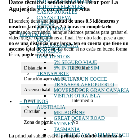
HOTELES 4 ESTRELLAS
Datos técnicos: senderismo en Teror por La
HOTELES RURALES
Agujerada y Cruz de Hoya Alta
CASAS RURALES
CASAS CUEVA
El sendero tiene una
longitud de unos 8,5 kilómetros y
VILLAS
nosotros tardamos unas 2,5 horas en completarlo
PET FRIENDLY
caminando-corriendo, aunque hicimos paradas para grabar el
BLOG & INFO
vídeo que te compartimos al final. Por otro lado, pese a que
BLOG
no es una distancia muy larga, ten en cuenta que tiene un
PLANES SEMANA
ascenso total de 577 m
. Es decir, si no estás en buena forma
CONSEJOS
física,
puede ser dura.
DESCUENTOS
5% SEGURO VIAJE
Distancia
8,50 km
5% INTERNET ESIM
TRANSPORTE
Duración aproximada
2-3 h
ALQUILAR UN COCHE
TRANSFER AEROPUERTO
Ascenso total
575 m
MOVERSE POR GRAN CANARIA
VISITAR OTRA ISLA
Nivel
Intermedio
+ DESTINOS
AUSTRALIA
Circular
Sí
MELBOURNE
GREAT OCEAN ROAD
Zona de picnic
No
SYDNEY
TASMANIA
WHITSUNDAYS / AIRLIE BEACH
La principal subida está al
principio cuando comienza la