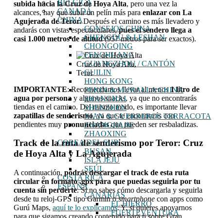
BÉLGICA
subida hacia la Cruz de Hoya Alta
, pero una vez la
CANADÁ
alcances, hay que subir un pelín más para
enlazar con La
CHINA
Agujerada de Teror.
Después
el camino es más llevadero y
CONSEJOS CHINA
andarás con vistas espectaculares,
pues el sendero llega a
CHENGDU & LESHAN
casi 1.000 metros de altitud
(957 metros para ser exactos).
CHONGQING
FENGHUANG
GUANGZHOU / CANTÓN
Cruz de Hoya Alta,
GUILIN
Teror
HONG KONG
IMPORTANTE
: Recomendamos llevar al menos
1 litro de
PEKIN & MURALLA CHINA
agua por persona
y algunos snacks, ya que no encontrarás
SHANGHAI
tiendas en el camino. Del mismo modo, es importante llevar
SHENZHEN
zapatillas de senderismo
, ya que te encontrarás con
XIAN & GUERREROS TERRACOTA
pendientes muy
pronunciadas
que pueden ser resbaladizas.
ZHANGJIAJIE
ZHAOXING
Track de la ruta de senderismo por Teror: Cruz
COREA DEL SUR
BUSAN
de Hoya Alta y La Agujerada
ISLA JEJU
SEÚL
A continuación,
podrás descargar el track de esta ruta
COSTA RICA
circular en formato .gpx para que puedas seguirla por tu
ESPAÑA
cuenta sin perderte
. Si no sabes cómo descargarla y seguirla
CANARIAS
desde tu reloj-GPS tipo Garmin o
smartphone
con apps como
EL HIERRO
Gurú Maps,
aquí te lo explicamos
. Y, si quieres apoyarnos
FUERTEVENTURA
para que sigamos creando contenido para ti sobre Gran