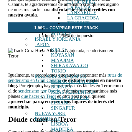
LA GOMERA
Canaria, te agradeceremos de antemano si adquieres alguno
LA PALMA
de nuestros tracks para
disfrutar de rutas increíbles con
LANZAROTE
nuestra ayuda
.
LA GRACIOSA
TENERIFE
1,99€ – COMPRAR ESTE TRACK
CÁDIZ
MÁLAGA
Incluido el 7%% de impuesto
ISRAEL Y JORDANIA
JAPÓN
KIOTO
KOYASAN
MIYAJIMA
SHIRAKAWA-GO
TOKIO
Igualmente, te recordamos que puedes encontrar más
rutas de
MALASIA & SINGAPUR
senderismo en Gran Canaria
de distintos niveles en nuestro
CONSEJOS MALASIA
blog.
Por ejemplo, hay otros tracks más fáciles en Teror como
BORNEO
el de
senderismo por Osorio
. Además, te compartimos más
ISLAS PERHENTIAN
planes
que hacer en Teror
en otro post por si quieres
KUALA LUMPUR
aprovechar para recorrer otros lugares de interés del
PENANG
municipio.
SINGAPUR
NUEVA YORK
Dónde comer en Teror
PORTUGAL
LISBOA
MADEIRA
Como viene siendo habitual en nuestras rutas de senderismo