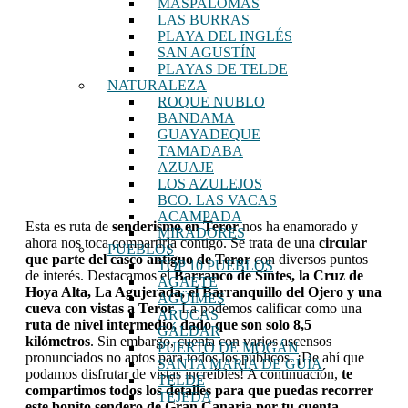
MASPALOMAS
LAS BURRAS
PLAYA DEL INGLÉS
SAN AGUSTÍN
PLAYAS DE TELDE
NATURALEZA
ROQUE NUBLO
BANDAMA
GUAYADEQUE
TAMADABA
AZUAJE
LOS AZULEJOS
BCO. LAS VACAS
ACAMPADA
Esta es ruta de
senderismo en Teror
nos ha enamorado y
MIRADORES
ahora nos toca compartirla contigo. Se trata de una
circular
PUEBLOS
que parte del casco antiguo de Teror
con diversos puntos
TOP 10 PUEBLOS
de interés. Destacamos el
Barranco de Sintes, la Cruz de
AGAETE
Hoya Alta, La Agujerada, el Barranquillo del Ojero y una
AGÜIMES
cueva con vistas a Teror
. La podemos calificar como una
ARUCAS
ruta de nivel intermedio, dado que son solo 8,5
GÁLDAR
kilómetros
. Sin embargo, cuenta con varios ascensos
PUERTO DE MOGÁN
pronunciados no aptos para todos los públicos. ¡De ahí que
SANTA MARÍA DE GUÍA
podamos disfrutar de vistas increíbles! A continuación,
te
TELDE
compartimos todos los detalles para que puedas recorrer
TEJEDA
este bonito sendero de Gran Canaria por tu cuenta.