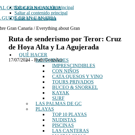
Saltar a la navegación principal
Saltar al contenido principal
 GUIDE GRAN CANARIA
Saltar al pie de página
bre Gran Canaria / Everything about Gran
Ruta de senderismo por Teror: Cruz
de Hoya Alta y La Agujerada
QUÉ HACER
17/07/2024
-
Ruth González
ACTIVIDADES
IMPRESCINDIBLES
CON NIÑOS
CATA QUESOS Y VINO
TOURS PRIVADOS
BUCEO & SNORKEL
KAYAK
SURF
LAS PALMAS DE GC
PLAYAS
TOP 10 PLAYAS
NUDISTAS
PISCINAS
LAS CANTERAS